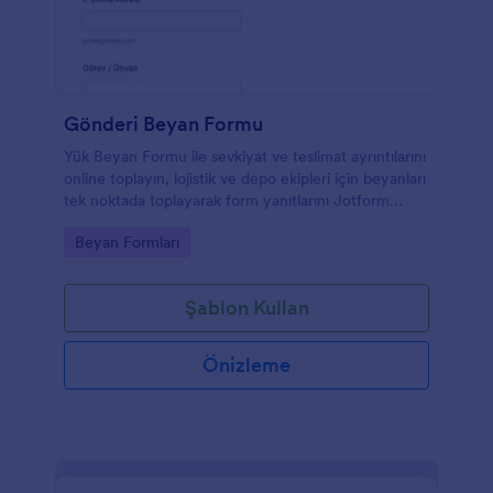
Gönderi Beyan Formu
Yük Beyan Formu ile sevkiyat ve teslimat ayrıntılarını
online toplayın, lojistik ve depo ekipleri için beyanları
tek noktada toplayarak form yanıtlarını Jotform
üzerinden kolayca yönetin.
Go to Category:
Beyan Formları
Şablon Kullan
Önizleme