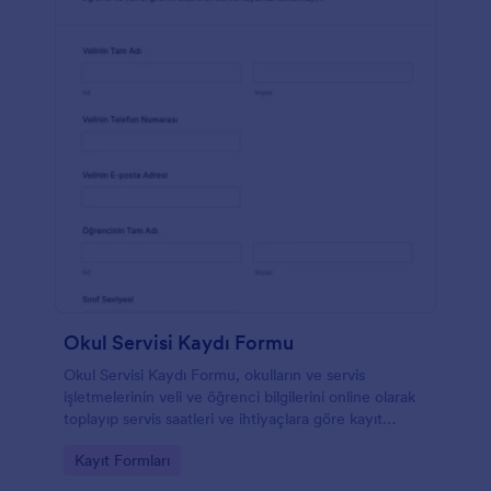
Okul Servisi Kaydı Formu
Okul Servisi Kaydı Formu, okulların ve servis
işletmelerinin veli ve öğrenci bilgilerini online olarak
toplayıp servis saatleri ve ihtiyaçlara göre kayıt
sürecini düzenlemesine yardımcı olur.
Go to Category:
Kayıt Formları