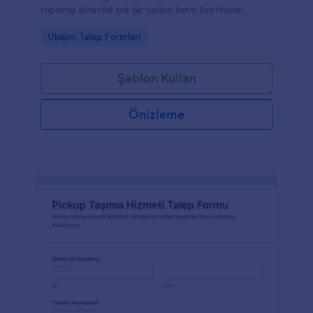
toplama sürecini tek bir online form üzerinden
yönetin.
Go to Category:
Ulaşım Talep Formları
Şablon Kullan
Önizleme