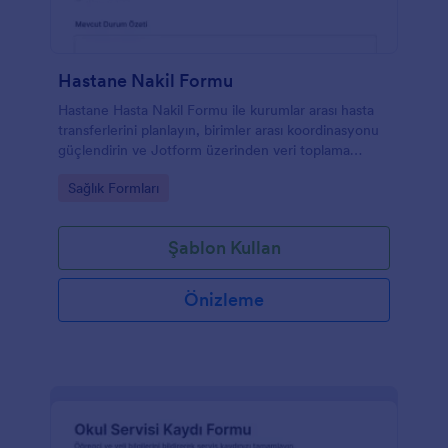
Hastane Nakil Formu
Hastane Hasta Nakil Formu ile kurumlar arası hasta
transferlerini planlayın, birimler arası koordinasyonu
güçlendirin ve Jotform üzerinden veri toplama
sürecini tek merkezden yönetin.
Go to Category:
Sağlık Formları
Şablon Kullan
Önizleme