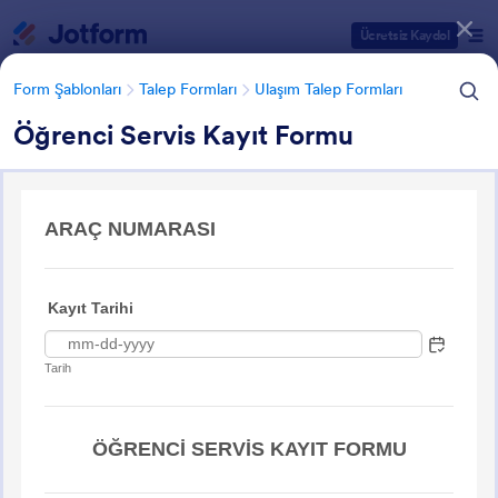
Diyalog başlangıcı
Ücretsiz Kaydol
Form Şablonları
Talep Formları
Ulaşım Talep Formları
Öğrenci Servis Kayıt Formu
Form Şablonu Kategorileri
Form Şablonları
Talep Formları
Ulaşım Talep Formları
Ulaşım Talep Formları
21 Şablon