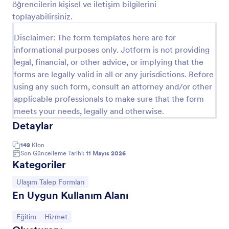
öğrencilerin kişisel ve iletişim bilgilerini
Önizleme
toplayabilirsiniz.
Disclaimer: The form templates here are for
informational purposes only. Jotform is not providing
legal, financial, or other advice, or implying that the
forms are legally valid in all or any jurisdictions. Before
using any such form, consult an attorney and/or other
applicable professionals to make sure that the form
meets your needs, legally and otherwise.
Detaylar
149
Klon
Son Güncelleme Tarihi:
11 Mayıs 2026
Kategoriler
Kategoriye git:
Ulaşım Talep Formları
En Uygun Kullanım Alanı
Kategoriye git:
Kategoriye git:
Eğitim
Hizmet