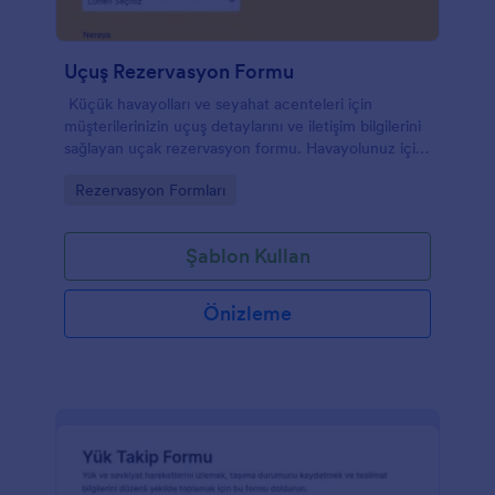
Uçuş Rezervasyon Formu
Küçük havayolları ve seyahat acenteleri için
müşterilerinizin uçuş detaylarını ve iletişim bilgilerini
sağlayan uçak rezervasyon formu. Havayolunuz için
işinizi büyütün ve veriminizle müşterilerinizi
Go to Category:
Rezervasyon Formları
cezbedin!
Şablon Kullan
Önizleme