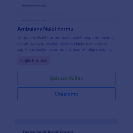
Ambulans Nakil Formu
Ambulans Nakil Formu, hasta nakil taleplerini online
olarak toplayıp planlamayı kolaylaştırmak isteyen
sağlık kuruluşları ve ambulans hizmeti ekipleri için
Jotform üzerinde hızlı veri toplama sağlar.
Go to Category:
Sağlık Formları
Şablon Kullan
Önizleme