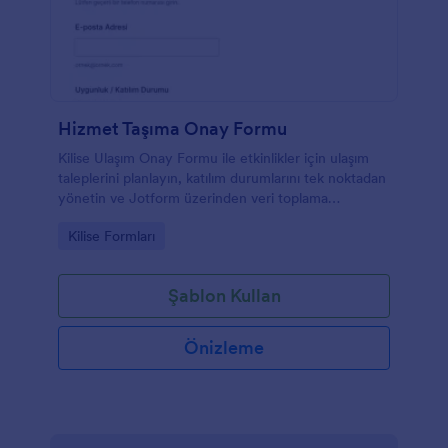
Hizmet Taşıma Onay Formu
Kilise Ulaşım Onay Formu ile etkinlikler için ulaşım
taleplerini planlayın, katılım durumlarını tek noktadan
yönetin ve Jotform üzerinden veri toplama
sürecinizi düzenli tutun.
Go to Category:
Kilise Formları
Şablon Kullan
Önizleme