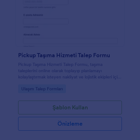
Pickup Taşıma Hizmeti Talep Formu
Pickup Taşıma Hizmeti Talep Formu, taşıma
taleplerini online olarak toplayıp planlamayı
kolaylaştırmak isteyen nakliyat ve lojistik ekipleri için
Jotform ile hızlı veri toplama ve form yanıtı takibi
Go to Category:
Ulaşım Talep Formları
sağlar.
Şablon Kullan
Önizleme