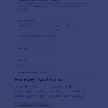
Tekne Seyir Kayıt Formu
Tekne Seyir Kayıt Formu, marina ve filo
yöneticilerinin sefer, güzergâh, yolcu ve teknik
durum bilgilerini düzenli biçimde toplayıp takip
etmesine yardımcı olan ayrıntılı bir form şablonudur.
Go to Category:
Rezervasyon Formları