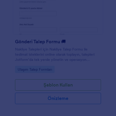
Gönderi Talep Formu 🚚
Nakliye Talepleri için Nakliye Talep Formu ile
teslimat isteklerini online olarak toplayın, talepleri
Jotform’da tek yerde yönetin ve operasyon
ekiplerinin veri toplama sürecini hızlandırın.
Go to Category:
Ulaşım Talep Formları
Şablon Kullan
Önizleme