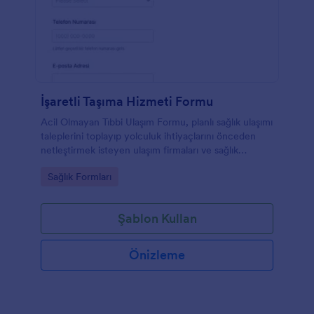
İşaretli Taşıma Hizmeti Formu
Acil Olmayan Tıbbi Ulaşım Formu, planlı sağlık ulaşımı
taleplerini toplayıp yolculuk ihtiyaçlarını önceden
netleştirmek isteyen ulaşım firmaları ve sağlık
kurumları için pratik bir form şablonudur.
Go to Category:
Sağlık Formları
Şablon Kullan
Önizleme