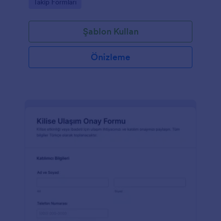
Go to Category:
Takip Formları
Şablon Kullan
Önizleme