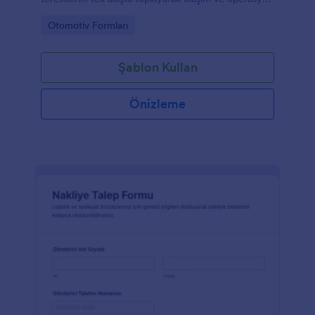
ekiplerinin veri toplama sürecini kolaylaştırır.
Go to Category:
Otomotiv Formları
Şablon Kullan
Önizleme