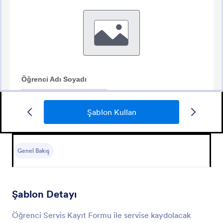
Şablon Kullan
Araç Kiralama Formu
Bir aracınızı kiraya vermek istiyorsanız bu form
üzerinden ihtiyacınız olan tüm araç tercihleri ve
Genel Bakış
kişisel bilgileri toplayabilirsiniz.
Go to Category:
Emlak Formları
Şablon Detayı
Şablon Kullan
Öğrenci Servis Kayıt Formu ile servise kaydolacak