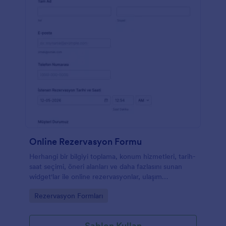
Online Rezervasyon Formu
Herhangi bir bilgiyi toplama, konum hizmetleri, tarih-
saat seçimi, öneri alanları ve daha fazlasını sunan
widget'lar ile online rezervasyonlar, ulaşım
planlaması, turlar, karşılama hizmetleri için
Go to Category:
Rezervasyon Formları
kullanılabilen kapsamlı bir form.
Şablon Kullan