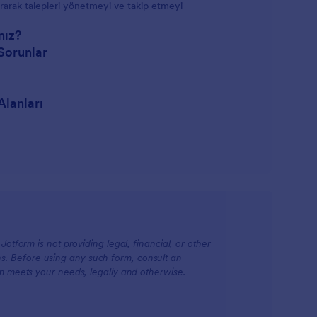
dırarak talepleri yönetmeyi ve takip etmeyi
nız?
Sorunlar
Alanları
otform is not providing legal, financial, or other
ions. Before using any such form, consult an
rm meets your needs, legally and otherwise.