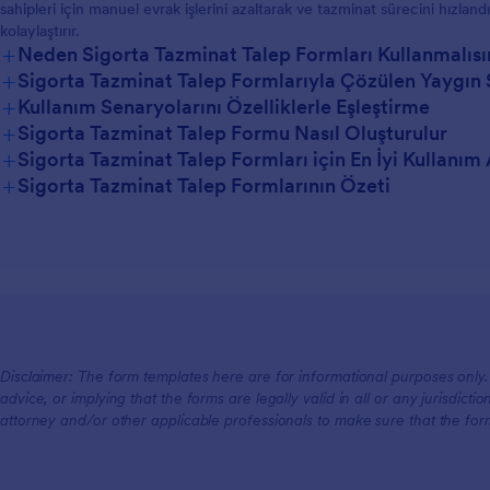
sahipleri için manuel evrak işlerini azaltarak ve tazminat sürecini hızlan
kolaylaştırır.
+
Neden Sigorta Tazminat Talep Formları Kullanmalısı
+
Sigorta Tazminat Talep Formlarıyla Çözülen Yaygın 
+
Kullanım Senaryolarını Özelliklerle Eşleştirme
+
Sigorta Tazminat Talep Formu Nasıl Oluşturulur
+
Sigorta Tazminat Talep Formları için En İyi Kullanım 
+
Sigorta Tazminat Talep Formlarının Özeti
Yöneticiler İçin
Takımlar İçin
Disclaimer: The form templates here are for informational purposes only. J
advice, or implying that the forms are legally valid in all or any jurisdict
Müşteriler İçin
attorney and/or other applicable professionals to make sure that the fo