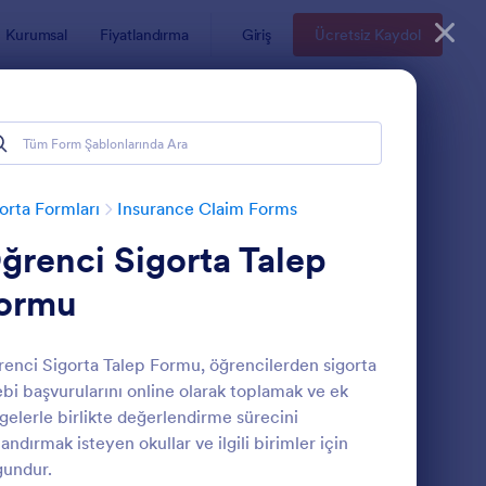
Kurumsal
Fiyatlandırma
Giriş
Ücretsiz Kaydol
orta Formları
Insurance Claim Forms
ğrenci Sigorta Talep
ormu
enci Sigorta Talep Formu, öğrencilerden sigorta
ebi başvurularını online olarak toplamak ve ek
astaneye Yatış Talebi Formu
: Öğrenci Sigorta Tal
Önizleme
gelerle birlikte değerlendirme sürecini
landırmak isteyen okullar ve ilgili birimler için
undur.