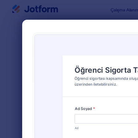
Diyalog başlangıcı
Çalışma Alanı
Form Şablo
Insu
SIRALA
Popüler
7 Şablon
FORM DÜZENİ
Klasik
TÜRLER
ENDÜSTRİLER
Reklam Formları
23