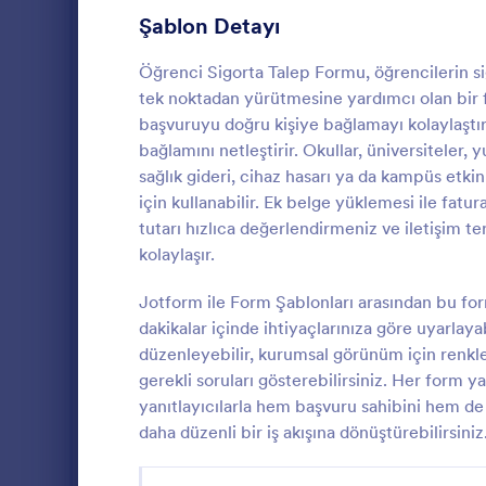
Oyun Formları
22
Şablon Detayı
Sağlık Formları
881
Öğrenci Sigorta Talep Formu, öğrencilerin si
tek noktadan yürütmesine yardımcı olan bir fo
İnsan Kaynakları Formları
659
başvuruyu doğru kişiye bağlamayı kolaylaştırır
bağlamını netleştirir. Okullar, üniversiteler, 
BT Formları
130
sağlık gideri, cihaz hasarı ya da kampüs etki
Hasar Tal
Sigorta Formları
40
için kullanabilir. Ek belge yüklemesi ile fatu
Hasar Talep 
tutarı hızlıca değerlendirmeniz ve iletişim
Insurance Claim Forms
7
bildirimlerini
kolaylaşır.
birimlere yö
İmalat Formları
hizmet ekiple
12
Jotform ile Form Şablonları arasından bu f
Go to Cate
Talep Forml
hızlandıran 
dakikalar içinde ihtiyaçlarınıza göre uyarlaya
Pazarlama Formları
53
düzenleyebilir, kurumsal görünüm için renkleri
gerekli soruları gösterebilirsiniz. Her form ya
Fotoğrafçılık Formları
74
yanıtlayıcılarla hem başvuru sahibini hem de i
Kamu Yönetimi Formları
34
daha düzenli bir iş akışına dönüştürebilirsiniz
Emlak Formları
180