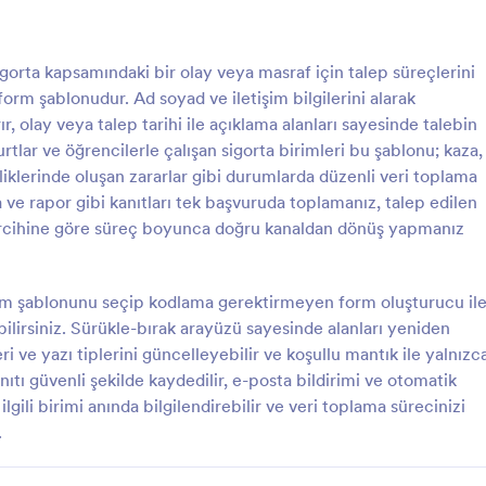
: Hasar Talebi Formu
: Y
Önizleme
Önizleme
gorta kapsamındaki bir olay veya masraf için talep süreçlerini
rm şablonudur. Ad soyad ve iletişim bilgilerini alarak
, olay veya talep tarihi ile açıklama alanları sayesinde talebin
yurtlar ve öğrencilerle çalışan sigorta birimleri bu şablonu; kaza,
nliklerinde oluşan zararlar gibi durumlarda düzenli veri toplama
ebi Formu
Yangın Hasar Bildirim Fo
ra ve rapor gibi kanıtları tek başvuruda toplamanız, talep edilen
Kategorisi Formu, hasar
Yangın Hasar Başvuru Formu, yan
 tercihine göre süreç boyunca doğru kanaldan dönüş yapmanız
 kategoriye göre toplayıp ilgili
hasar bildirimlerini çevrim içi veri
nlendirmek isteyen sigorta ve
tek merkezde toplayarak kurumla
ri için veri toplama sürecini
inceleme ve geri dönüş sürecini d
orm şablonunu seçip kodlama gerektirmeyen form oluşturucu il
gory:
Go to Category:
arı
Başvuru Formları
bir form şablonu seçeneğidir.
yönetmesine yardımcı olur.
bilirsiniz. Sürükle-bırak arayüzü sayesinde alanları yeniden
 ve yazı tiplerini güncelleyebilir ve koşullu mantık ile yalnızc
Şablon Kullan
Şablon Kullan
nıtı güvenli şekilde kaydedilir, e-posta bildirimi ve otomatik
lgili birimi anında bilgilendirebilir ve veri toplama sürecinizi
.