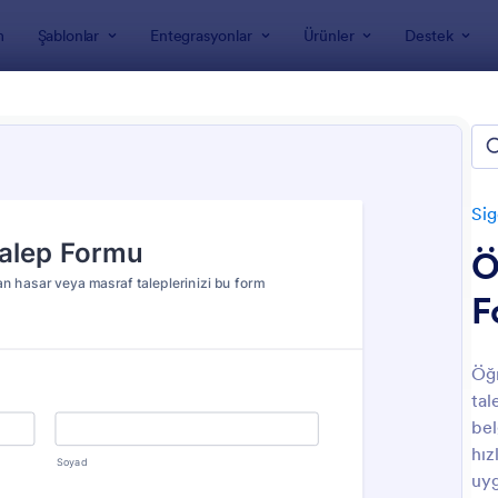
m
Şablonlar
Entegrasyonlar
Ürünler
Destek
nları
Sigorta Formları
Insurance Claim Forms
rance Claim Forms
Sig
Ö
F
Öğr
tal
: Evcil Hayvan Sigorta Talep Formu
: H
Önizleme
Önizleme
bel
hız
uyg