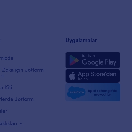
t
Uygulamalar
mızda
 Zeka için Jotform
ri
 Kiti
lerde Jotform
nler
aklıkları