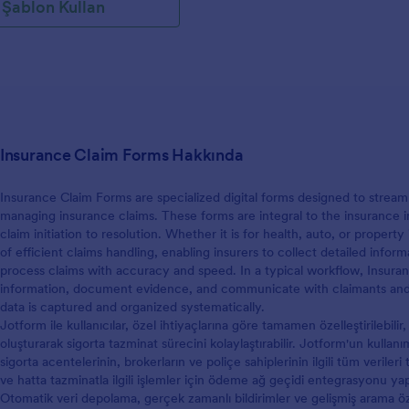
Şablon Kullan
Insurance Claim Forms Hakkında
Insurance Claim Forms are specialized digital forms designed to streaml
managing insurance claims. These forms are integral to the insurance i
claim initiation to resolution. Whether it is for health, auto, or prope
of efficient claims handling, enabling insurers to collect detailed info
process claims with accuracy and speed. In a typical workflow, Insuran
information, document evidence, and communicate with claimants and re
data is captured and organized systematically.
Jotform ile kullanıcılar, özel ihtiyaçlarına göre tamamen özelleştirilebil
oluşturarak sigorta tazminat sürecini kolaylaştırabilir. Jotform'un kulla
sigorta acentelerinin, brokerların ve poliçe sahiplerinin ilgili tüm veriler
ve hatta tazminatla ilgili işlemler için ödeme ağ geçidi entegrasyonu yap
Otomatik veri depolama, gerçek zamanlı bildirimler ve gelişmiş arama öz