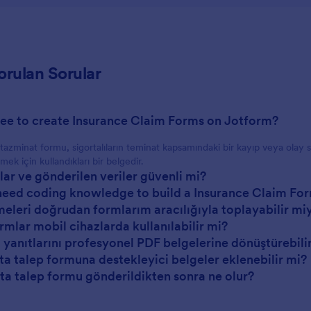
orulan Sorular
t free to create Insurance Claim Forms on Jotform?
 tazminat formu, sigortalıların teminat kapsamındaki bir kayıp veya olay
mek için kullandıkları bir belgedir.
lar ve gönderilen veriler güvenli mi?
 need coding knowledge to build a Insurance Claim Fo
eleri doğrudan formlarım aracılığıyla toplayabilir mi
ormlar mobil cihazlarda kullanılabilir mi?
 yanıtlarını profesyonel PDF belgelerine dönüştürebili
rta talep formuna destekleyici belgeler eklenebilir mi?
rta talep formu gönderildikten sonra ne olur?