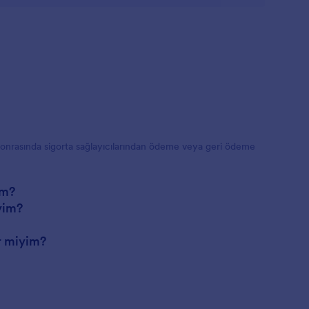
 sonrasında sigorta sağlayıcılarından ödeme veya geri ödeme
rm?
yim?
r miyim?