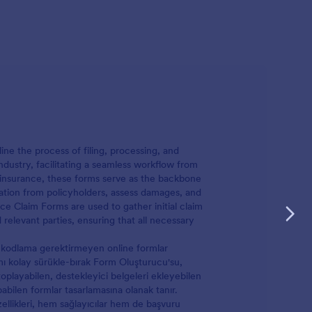
ine the process of filing, processing, and
ndustry, facilitating a seamless workflow from
rty insurance, these forms serve as the backbone
rmation from policyholders, assess damages, and
ce Claim Forms are used to gather initial claim
levant parties, ensuring that all necessary
ir, kodlama gerektirmeyen online formlar
nımı kolay sürükle-bırak Form Oluşturucu'su,
i toplayabilen, destekleyici belgeleri ekleyebilen
abilen formlar tasarlamasına olanak tanır.
ellikleri, hem sağlayıcılar hem de başvuru