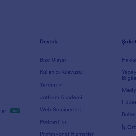
Destek
Şirke
Bize Ulaşın
Hakkı
Kullanıcı Kılavuzu
Yapay
Bilgile
Yardım
Medya
Jotform Akademi
Haber
Web Seminerleri
arı
NEW
Bülte
Podcast'ler
İş Ort
Profesyonel Hizmetler