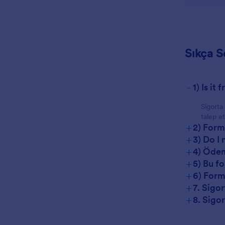
Sıkça S
-
1) Is i
Sigorta
talep et
+
2) Form
+
3) Do I
+
4) Ödem
+
5) Bu f
+
6) Form
+
7. Sigo
+
8. Sigo