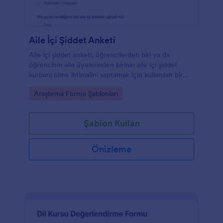
Aile İçi Şiddet Anketi
Aile içi şiddet anketi, öğrencilerden biri ya da
öğrencinin aile üyelerinden birinin aile içi şiddet
kurbanı olma ihtimalini saptamak için kullanılan bir
okul anketidir.
Go to Category:
Araştırma Formu Şablonları
Şablon Kullan
Önizleme