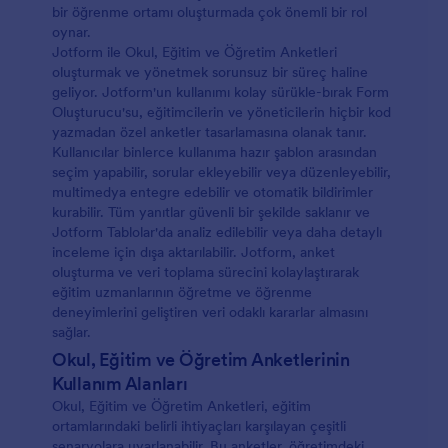
bir öğrenme ortamı oluşturmada çok önemli bir rol
oynar.
Jotform ile Okul, Eğitim ve Öğretim Anketleri
oluşturmak ve yönetmek sorunsuz bir süreç haline
geliyor. Jotform'un kullanımı kolay sürükle-bırak Form
Oluşturucu'su, eğitimcilerin ve yöneticilerin hiçbir kod
yazmadan özel anketler tasarlamasına olanak tanır.
Kullanıcılar binlerce kullanıma hazır şablon arasından
seçim yapabilir, sorular ekleyebilir veya düzenleyebilir,
multimedya entegre edebilir ve otomatik bildirimler
kurabilir. Tüm yanıtlar güvenli bir şekilde saklanır ve
Jotform Tablolar'da analiz edilebilir veya daha detaylı
inceleme için dışa aktarılabilir. Jotform, anket
oluşturma ve veri toplama sürecini kolaylaştırarak
eğitim uzmanlarının öğretme ve öğrenme
deneyimlerini geliştiren veri odaklı kararlar almasını
sağlar.
Okul, Eğitim ve Öğretim Anketlerinin
Kullanım Alanları
Okul, Eğitim ve Öğretim Anketleri, eğitim
ortamlarındaki belirli ihtiyaçları karşılayan çeşitli
senaryolara uyarlanabilir. Bu anketler, öğretimdeki