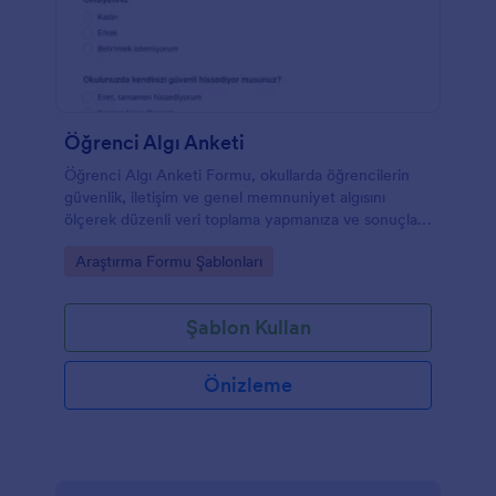
Öğrenci Algı Anketi
Öğrenci Algı Anketi Formu, okullarda öğrencilerin
güvenlik, iletişim ve genel memnuniyet algısını
ölçerek düzenli veri toplama yapmanıza ve sonuçları
iyileştirme planlarına dönüştürmenize yardımcı olur.
Go to Category:
Araştırma Formu Şablonları
Şablon Kullan
Önizleme