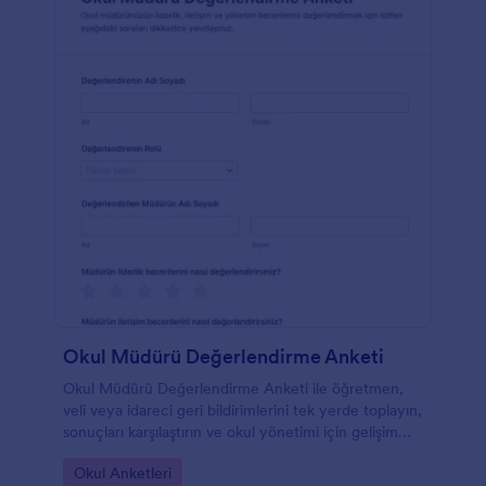
Okul Müdürü Değerlendirme Anketi
Okul Müdürü Değerlendirme Anketi ile öğretmen,
veli veya idareci geri bildirimlerini tek yerde toplayın,
sonuçları karşılaştırın ve okul yönetimi için gelişim
alanlarını belirleyin.
Go to Category:
Okul Anketleri