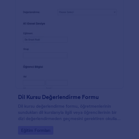
Dil Kursu Değerlendirme Formu
Dil kursu değerlendirme formu, öğretmenlerinin
sundukları dil kurslarıyla ilgili veya öğrencilerinin bir
dizi değerlendirmeden geçmesini gerektiren okullar
için tasarlanmıştır. Bu dil değerlendirme formu,
Go to Category:
Eğitim Formları
öğrencileri veya öğretmenleri formda yer alan
konuşma, yazma, dinleme ve okuma becerileri gibi