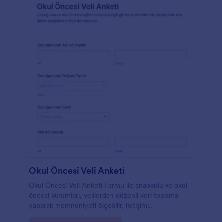
metodunuzu geliştirmek için daha çok bilgi toplamak
istiyorsanız, Jotform Mobil Formlar uygulamasını
indirerek adaylık formunuzu harekete geçirin.
Paylaşılan gönderimleri takip edin ve geri bildirim
toplayın!
Okul Öncesi Veli Anketi
Okul Öncesi Veli Anketi Formu ile anaokulu ve okul
öncesi kurumları, velilerden düzenli veri toplama
yaparak memnuniyeti ölçebilir, iletişimi
güçlendirebilir ve iyileştirme planlarını