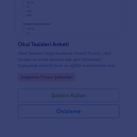
Okul Tesisleri Anketi
Okul Tesisleri Değerlendirme Anketi Formu, okul
binaları ve ortak alanlara dair geri bildirimleri
toplayarak yöneticilerin ve eğitim kurumlarının tesis
iyileştirme önceliklerini belirlemesine yardımcı olur.
Go to Category:
Araştırma Formu Şablonları
Şablon Kullan
Önizleme