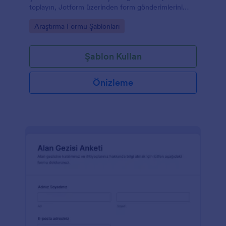
toplayın, Jotform üzerinden form gönderimlerini
takip ederek mezuniyet fotoğraf çekimlerini daha
Go to Category:
Araştırma Formu Şablonları
kolay planlayın.
Şablon Kullan
Önizleme