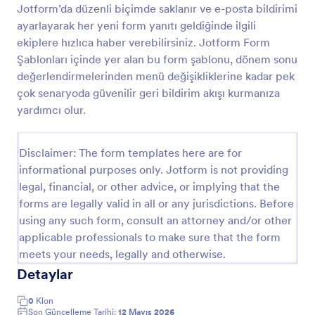
Jotform’da düzenli biçimde saklanır ve e-posta bildirimi
ayarlayarak her yeni form yanıtı geldiğinde ilgili
ekiplere hızlıca haber verebilirsiniz. Jotform Form
Öğretmen Memnuniyeti Anketi
Şablonları içinde yer alan bu form şablonu, dönem sonu
Bu Öğretmen Memnuniyeti Anketi'ni kullanarak
değerlendirmelerinden menü değişikliklerine kadar pek
öğretmenlerin ihtiyaçlarına cevap vererek ve geri
çok senaryoda güvenilir geri bildirim akışı kurmanıza
bildirimlerini dinleyerek öğretmenleri mutlu edin. Bu
form şablonu, bir anket oluştururken gerekli tüm
yardımcı olur.
Go to Category:
Okul Anketleri
soruları içerir.
Disclaimer: The form templates here are for
Şablon Kullan
informational purposes only. Jotform is not providing
legal, financial, or other advice, or implying that the
Önizleme
forms are legally valid in all or any jurisdictions. Before
using any such form, consult an attorney and/or other
applicable professionals to make sure that the form
meets your needs, legally and otherwise.
Detaylar
0
Klon
Son Güncelleme Tarihi:
12 Mayıs 2026