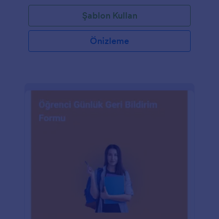
bir dizi soruya göre değerlendirmenize yardımcı
Şablon Kullan
olacaktır. Bu sözlü İngilizce geri bildirim formunu,
değerlendirmenin nihai sonucuyla ilgili geri bildirim
veya ek açıklamalar sağlamak için kullanabilirsiniz. Bu
Önizleme
dil değerlendirme formu şablonu, öğrencilerinin dil
becerilerini değerlendirmek isteyen diğer öğretim
kurumları için de kullanıcı dostudur.Logonuzu
ekleyin, renk düzenini değiştirin veya markanıza
uygun bir arka plan resmi ekleyin. İhtiyacınız olan
bilgileri toplamak için soruları kişiselleştirmeyi ve
formunuzu Google Drive ve Dropbox dahil olmak
üzere 100'den fazla popüler platformla entegre
etmeyi unutmayın. Jotform'un kodlama
gerektirmeyen özellikleri ile ilerlemenizi hızlandırın.