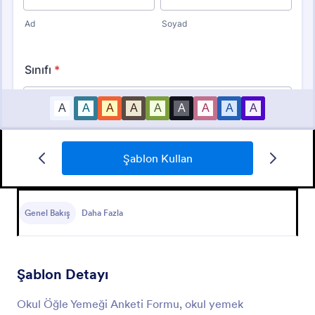
Şablon Kullan
Arkadaşlık Anketi
Genel Bakış
Daha Fazla
Öğretmenler ve okul danışmanları için ücretsiz anket
şablonu. Öğrencilere arkadaşlıklarını sorun. Yanıtları
hızlı alın. Özelleştirmesi ve doldurması kolaydır.
Kodlama yok.
Şablon Detayı
Go to Category:
Okul Anketleri
Okul Öğle Yemeği Anketi Formu, okul yemek
Şablon Kullan