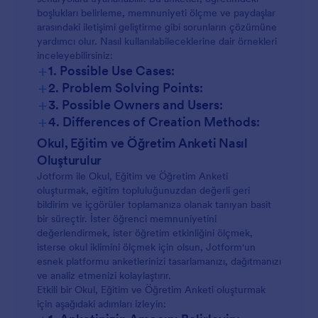
boşlukları belirleme, memnuniyeti ölçme ve paydaşlar
arasındaki iletişimi geliştirme gibi sorunların çözümüne
yardımcı olur. Nasıl kullanılabileceklerine dair örnekleri
inceleyebilirsiniz:
+
1. Possible Use Cases:
+
2. Problem Solving Points:
+
3. Possible Owners and Users:
+
4. Differences of Creation Methods:
Okul, Eğitim ve Öğretim Anketi Nasıl
Oluşturulur
Jotform ile Okul, Eğitim ve Öğretim Anketi
oluşturmak, eğitim topluluğunuzdan değerli geri
bildirim ve içgörüler toplamanıza olanak tanıyan basit
bir süreçtir. İster öğrenci memnuniyetini
değerlendirmek, ister öğretim etkinliğini ölçmek,
isterse okul iklimini ölçmek için olsun, Jotform'un
esnek platformu anketlerinizi tasarlamanızı, dağıtmanızı
ve analiz etmenizi kolaylaştırır.
Etkili bir Okul, Eğitim ve Öğretim Anketi oluşturmak
için aşağıdaki adımları izleyin: