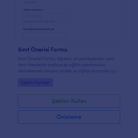
Sınıf Önerisi Formu
Sınıf Önerisi Formu, öğrenci ve paydaşlardan yeni
ders önerilerini toplayarak eğitim planlamasını
desteklemek isteyen okullar ve eğitim kurumları için
pratik bir çözümdür.
Go to Category:
Eğitim Formları
Şablon Kullan
Önizleme