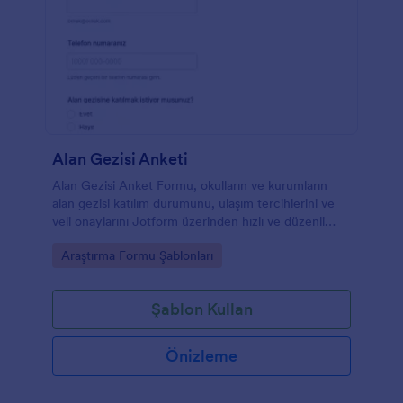
Alan Gezisi Anketi
Alan Gezisi Anket Formu, okulların ve kurumların
alan gezisi katılım durumunu, ulaşım tercihlerini ve
veli onaylarını Jotform üzerinden hızlı ve düzenli
şekilde toplamasına yardımcı olur.
Go to Category:
Araştırma Formu Şablonları
Şablon Kullan
Önizleme