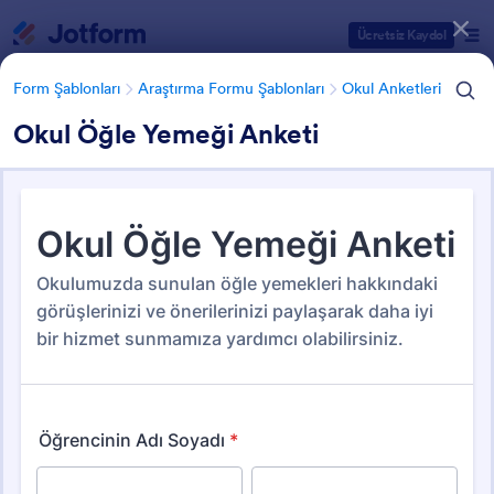
Diyalog başlangıcı
Ücretsiz Kaydol
Form Şablonları
Araştırma Formu Şablonları
Okul Anketleri
Okul Öğle Yemeği Anketi
Form Şablonu Kategorileri
Form Şablonları
Araştırma Formu Şablonları
Okul Anketleri
Okul, Eğitim ve Öğretim
Anketleri
16 Şablon