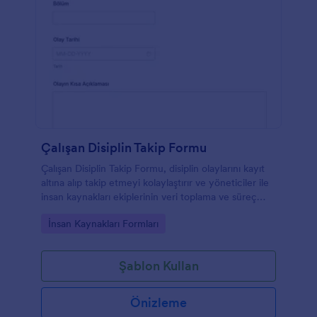
Çalışan Disiplin Takip Formu
Çalışan Disiplin Takip Formu, disiplin olaylarını kayıt
altına alıp takip etmeyi kolaylaştırır ve yöneticiler ile
insan kaynakları ekiplerinin veri toplama ve süreç
yönetimini daha tutarlı hale getirir.
Go to Category:
İnsan Kaynakları Formları
Şablon Kullan
Önizleme