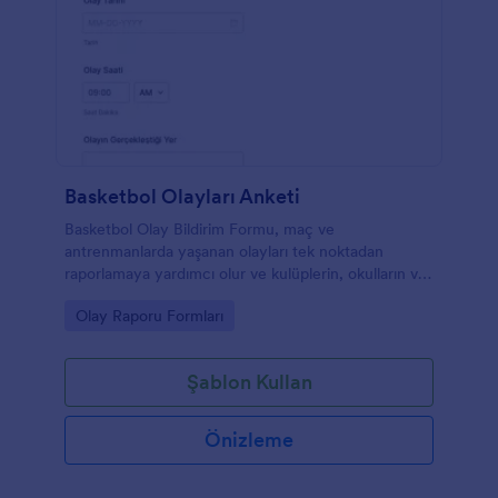
Basketbol Olayları Anketi
Basketbol Olay Bildirim Formu, maç ve
antrenmanlarda yaşanan olayları tek noktadan
raporlamaya yardımcı olur ve kulüplerin, okulların ve
organizatörlerin veri toplama sürecini Jotform ile
Go to Category:
Olay Raporu Formları
düzenli yönetmesini sağlar.
Şablon Kullan
Önizleme