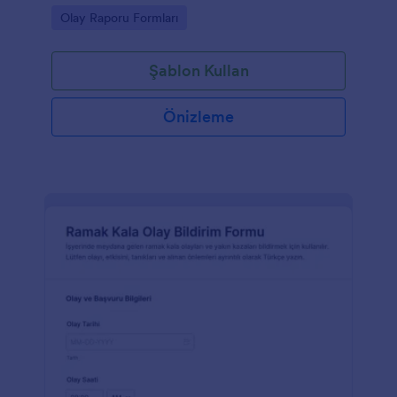
hızlandırın ve Jotform ile online veri toplama sürecini
Go to Category:
Olay Raporu Formları
düzenli yönetin.
Şablon Kullan
Önizleme