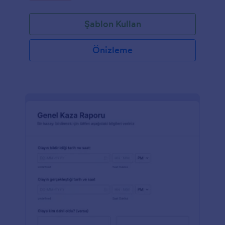
Güvenliği İhlal Formumuzu kullanabilirsiniz. Her
sorunu direkt olarak belgeleyin ve projenin geri kalan
Şablon Kullan
süreci boyunca durumlarını takip edin; böylece siz
ve çalışanlarınız kazalardan ders çıkarabilir ve
gelecekte bunların önüne geçebilmenin yollarını
Önizleme
bulabilirsiniz.Çalışan Güvenliği İhlal Formunu
kişiselleştirmek için, logonuzu ekleyebilir, renkleri ve
yazı tiplerini değiştirebilir, ihtiyacınız olmayan alanları
silebilir ya da kendi notlarınızı ve metinlerinizi
ekleyebilirsiniz. Ayrıca, Jotfrom’un ücretsiz
entegrasyonlarını kullanarak toplanan yanıtları e-
posta gelen kutunuzla, CRM’inizle veya tercih
ettiğiniz depolama hizmetiyle senkronize
edebilirsiniz. Okuması kolay, kullanımı kolay – bu
Çalışan Güvenliği İhlal Formu her iş için ideal.