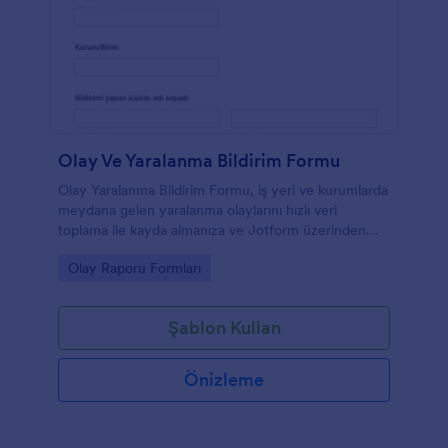
Olay Ve Yaralanma Bildirim Formu
Olay Yaralanma Bildirim Formu, iş yeri ve kurumlarda
meydana gelen yaralanma olaylarını hızlı veri
toplama ile kayda almanıza ve Jotform üzerinden
form yanıtlarını düzenli biçimde yönetmenize
Go to Category:
Olay Raporu Formları
yardımcı olur.
Şablon Kullan
Önizleme