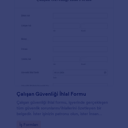
Çalışan Güvenliği İhlal Formu
Çalışan güvenliği ihlal formu, işyerinde gerçekleşen
tüm güvenlik sorunlarını/ihlallerini özetleyen bir
belgedir. İster işinizin patronu olun, ister İnsan
Kaynakları amiri, ister proje amiri olun, işyerinizdeki
Go to Category:
İş Formları
güvenlik ihlallerinin takibini yapmak için Çalışan