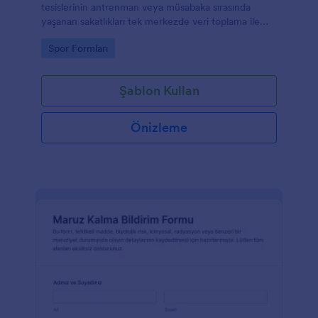
tesislerinin antrenman veya müsabaka sırasında
yaşanan sakatlıkları tek merkezde veri toplama ile
kayda almasına ve form yanıtlarını düzenli izlemesine
Go to Category:
Spor Formları
yardımcı olur.
Şablon Kullan
Önizleme