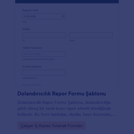
Dolandırıcılık Rapor Formu Şablonu
Dolandırıcılık Rapor Formu Şablonu, dolandırıcılığa
şahit olmuş bir tanık bunu rapor etmek istediğinde
kullanılır. Bu form bankalar, okullar, hayır kurumları,
işyerleri, dükkanlar, restaurantlar ve benzeri farklı,
Go to Category:
Çalışan İş Kazası Tutanak Formları
çeşitli kurumlar tarafından kullanılabilir. Bu formun
içerisindeki tüm alanların doldurulması, dolandırıcı