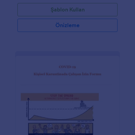
aktiviteler hakkındaki gerekli bilgilerin elde
Şablon Kullan
edilebilmesi için ciddi önem arz etmektedir. Bu
Dolandırıcılık Rapor Formu Şablonu, içerisinde
dolandırıcıyı rapor edenin ismini, iletişim bilgilerini ve
Önizleme
adresini soran alanlar içerir. Ayrıca bu form,
dolandırıcılığın gerçekleştiği tarihi, dolandırıcılığın bir
tarifini, dolandırıcılığın nasıl keşfedildiğini ve kimlerin
bu olayla bağlantısı olduğunu soran alanlara sahiptir.
Bu form şablonu her gönderime bir dolandırıcılık
rapor numarası atamak için Benzersiz Kimlik
widgetını kullanır. İlave olarak bu formda kullanılan
araçlar içerisinde tanığın elindeki kanıt niteliğindeki
fotoğraf ve videoları yüklemesi için Dosya Yükleme
aracı bulunmaktadır. Bu form şablonu, Form
Oluşturucu sayesinde kişiselleştirilebilir ve kolayca
düzenlenebilir.