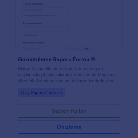
Görüntüleme Raporu Formu 🎯
Maruz Kalma Bildirim Formu, risk maruziyeti
olaylarını kayıt altına alarak kurumların veri toplama
sürecini düzenlemesine ve Jotform üzerinden form
yanıtlarını tek merkezden takip etmesine yardımcı
Go to Category:
Olay Raporu Formları
olur.
Şablon Kullan
Önizleme