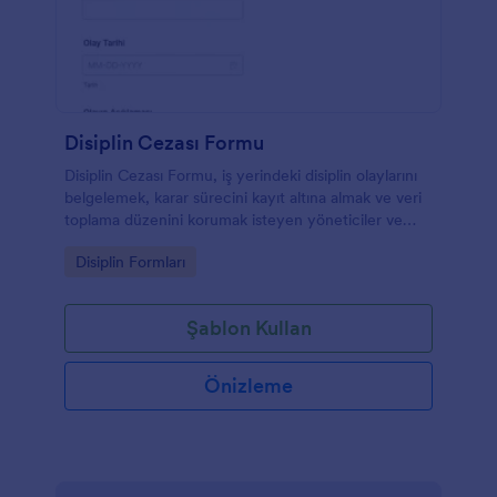
Disiplin Cezası Formu
Disiplin Cezası Formu, iş yerindeki disiplin olaylarını
belgelemek, karar sürecini kayıt altına almak ve veri
toplama düzenini korumak isteyen yöneticiler ve
personel birimleri için hazırlanmış bir form
Go to Category:
Disiplin Formları
şablonudur.
Şablon Kullan
Önizleme