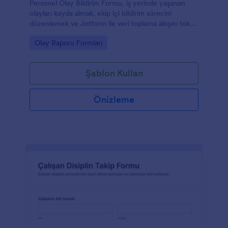
Personel Olay Bildirim Formu, iş yerinde yaşanan
olayları kayda almak, ekip içi bildirim sürecini
düzenlemek ve Jotform ile veri toplama akışını tek
noktadan yönetmek isteyen kurumlara yardımcı olur.
Go to Category:
Olay Raporu Formları
Şablon Kullan
Önizleme