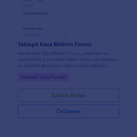
Yaklaşık Kaza Bildirim Formu
Ramak Kala Olay Bildirim Formu, çalışanların ve
yöneticilerin iş yerindeki riskleri hızlıca raporlamasını
ve düzeltici aksiyonları takip etmesini sağlayan
Jotform form şablonudur.
Go to Category:
Güvenlik Teftiş Formları
Şablon Kullan
Önizleme