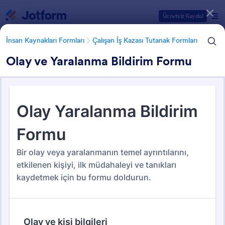
Diyalog başlangıcı
Ücretsiz Kaydol
İnsan Kaynakları Formları
Çalışan İş Kazası Tutanak Formları
Olay ve Yaralanma Bildirim Formu
Form Şablonu Kategorileri
İnsan Kaynakları Formları
Çalışan İş Kazası Tutanak Formları
Çalışan İş Kazası Tutanak
Formları
24 Şablon