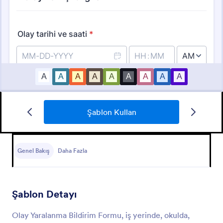
Şablon Kullan
İşyeri Kaza Bildirim Formu
Genel Bakış
Daha Fazla
Burada süreci çok kolaylaştıracak bu çok basit
çalışan kaza raporu formunu bulabilirsiniz.
Şablon Detayı
Go to Category:
Sağlık Formları
Olay Yaralanma Bildirim Formu, iş yerinde, okulda,
Şablon Kullan