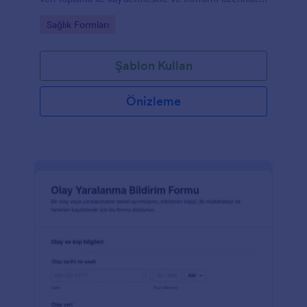
form yanıtı takibini kolaylaştırmasına yardımcı olur.
Go to Category:
Sağlık Formları
Şablon Kullan
Önizleme