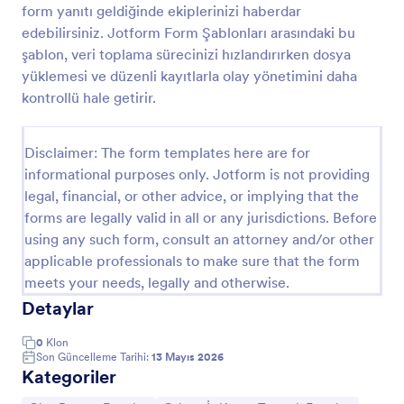
form yanıtı geldiğinde ekiplerinizi haberdar
edebilirsiniz. Jotform Form Şablonları arasındaki bu
şablon, veri toplama sürecinizi hızlandırırken dosya
Vardiya Rapor Formu
yüklemesi ve düzenli kayıtlarla olay yönetimini daha
Eğer vardiyalı çalışıyorsanız ve vardiya sonlarında
kontrollü hale getirir.
günlük bir rapor yazıyorsanız bunu kağıtlardan
kurtarıp çevrimiçi ve kolay bir ortama taşımanın
zamanı geldi. Jotform'un özelleştirilebilir formları
Disclaimer: The form templates here are for
Go to Category:
Çalışan İş Kazası Tutanak Formları
sayesinde kolayca vardiya raporu hazırlayabilir ve
informational purposes only. Jotform is not providing
doldurabilirsiniz.
legal, financial, or other advice, or implying that the
Şablon Kullan
forms are legally valid in all or any jurisdictions. Before
using any such form, consult an attorney and/or other
Önizleme
applicable professionals to make sure that the form
meets your needs, legally and otherwise.
Detaylar
0
Klon
Son Güncelleme Tarihi:
13 Mayıs 2026
Kategoriler