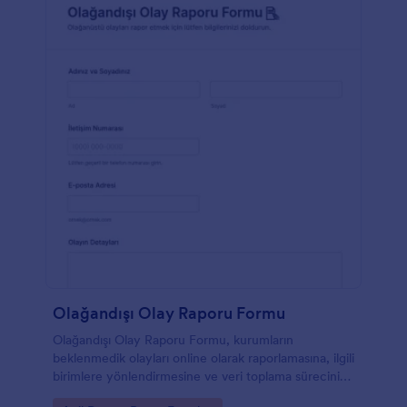
yeniden düzenleyin veya ekleyin. 100’den fazla
ücretsiz entegrasyonumuzu kullanarak tüm
bilgilerinizi online olarak düzende tutmak için
Dropbox ve Google Drive ile entegre edin. Ücretsiz
online Genel Kaza Rapor Formu sayesinde
bilgilerinizi koruyun.
Olağandışı Olay Raporu Formu
Olağandışı Olay Raporu Formu, kurumların
beklenmedik olayları online olarak raporlamasına, ilgili
birimlere yönlendirmesine ve veri toplama sürecini
Jotform üzerinden tek yerde yönetmesine yardımcı