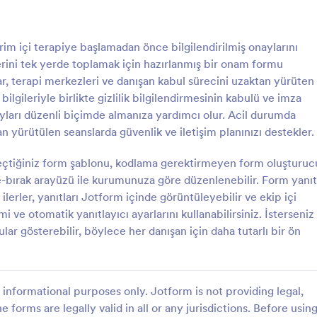
: Dövme Onay Formu
: A
Önizleme
Önizleme
m içi terapiye başlamadan önce bilgilendirilmiş onaylarını
lerini tek yerde toplamak için hazırlanmış bir onam formu
ar, terapi merkezleri ve danışan kabul sürecini uzaktan yürüten
ilgileriyle birlikte gizlilik bilgilendirmesinin kabulü ve imza
yları düzenli biçimde almanıza yardımcı olur. Acil durumda
nay Formu
Açık Rıza Formu
tan yürütülen seanslarda güvenlik ve iletişim planınızı destekler.
Dövme Onay Form Şablonunu
Consent Form
üşterilerinizden onay alma
seçtiğiniz form şablonu, kodlama gerektirmeyen form oluşturuc
nlikle kolaylaştıracaktır. Kodlama
le-bırak arayüzü ile kurumunuza göre düzenlenebilir. Form yanıt
ilerler, yanıtları Jotform içinde görüntüleyebilir ve ekip içi
gory:
Go to Category:
arı
Onay Formları
mi ve otomatik yanıtlayıcı ayarlarını kullanabilirsiniz. İsterseniz
ular gösterebilir, böylece her danışan için daha tutarlı bir ön
Şablon Kullan
Şablon Kullan
informational purposes only. Jotform is not providing legal,
e forms are legally valid in all or any jurisdictions. Before usin