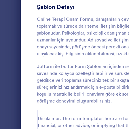
Şablon Detayı
Onay Formlarını Paylaşma
14
Seyahat İzin Formları
Online Terapi Onam Formu, danışanların çevri
11
toplamak ve sürece dair temel iletişim bilgi
Recording Consent Forms
7
şablonudur. Psikologlar, psikolojik danışmanl
uzmanlar için uygundur. Ad soyad ve iletişim b
Tele sağlık Formları
7
onayı sayesinde, görüşme öncesi gerekli ona
Dövme O
ulaşılacak kişi bilgisinin eklenebilmesi, uzak
Makyaj Formları
4
Bu harika 
kullanmak, m
Jotform ile bu tür Form Şablonları içinden 
Yaz Kampı Onam Formları
4
sürecini kesi
sayesinde kolayca özelleştirilebilir ve sürük
gerektirmez.
Hastane Taburcu Formu
3
geldikçe veri toplama süreciniz tek bir akışta 
Go to Cate
Salon Forml
süreçlerinizi hızlandırmak için e-posta bildiri
Finansman Onay Formları
2
koşullu mantık ile belirli onaylara göre ek sor
görüşme deneyimi oluşturabilirsiniz.
LCV Formları
36
Randevu Formları
97
Disclaimer: The form templates here are for 
financial, or other advice, or implying that th
İletişim Formları
183