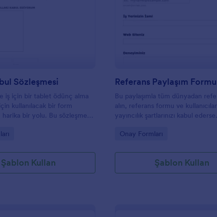
ze grup terapisi seanslarınız için
ğiniz iyi bir örnek şablondur.
: Tablet Kabul Sözleşmesi
: R
Önizleme
Önizleme
 öğe ihtiyaçlarınıza göre
lenebilir. İşiniz bittiğinde,
ntısını kopyalayın, ardından
eya mobil cihazlara veya
kleyin. Bilgilendirilmiş onam
izi toplayabilir ve bunları bir
da veya elektronik tablonuzda
bul Sözleşmesi
Referans Paylaşım Formu
iniz. Belgelerinizi, hesap
 iş için bir tablet ödünç alma
Bu paylaşımla tüm dünyadan refe
izde de bulunan PDF düzenleyici
 için kullanılacak bir form
alın, referans formu ve kullanıcılar
asarlayabilirsiniz.
 harika bir yolu. Bu sözleşme
yayıncılık şartlarınızı kabul ederse
ve koşullar, isim ve tarih içerir.
yayınlayın.
gory:
Go to Category:
arı
Onay Formları
z bu sözleşmeyi imzalayabilir,
ve koşullarınızı kabul ederler.
Şablon Kullan
Şablon Kullan