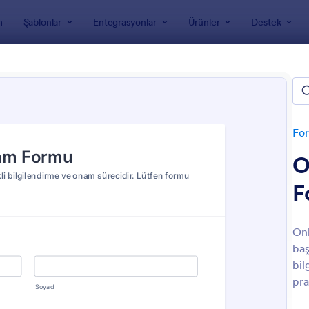
m
Şablonlar
Entegrasyonlar
Ürünler
Destek
nları
Onay Formları
 Formları
For
O
F
Onl
baş
: Motosiklet Kiralama Sözleşmesi
: F
Önizleme
Önizleme
bil
pra