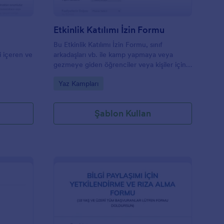
Etkinlik Katılımı İzin Formu
e
Bu Etkinlik Katılımı İzin Formu, sınıf
ri içeren ve
arkadaşları vb. ile kamp yapmaya veya
.
gezmeye giden öğrenciler veya kişiler için
bir izin veya onay formudur.
Go to Category:
Yaz Kampları
Şablon Kullan