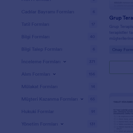
Cadılar Bayramı Formları
6
Tatil Formları
17
Grup Terapis
terapistler t
Bilgi Formları
40
müşterilerine
hakkında bilg
Bilgi Talep Formları
6
Go to Cate
Onay Forml
onay toplama
terapistler, ol
İnceleme Formları
371
hizmetlerini 
Bilgilendirme
Alım Formları
korunmasına 
156
müşterinin s
fazla bilgi sa
Mülakat Formları
14
müşterinin gr
aktiviteleri
Müşteri Kazanma Formları
65
vermesini sağ
formuna sahi
Hukuki Formlar
91
kendisinden 
bilgilendiril
Yönetim Formları
131
Bilgilendirm