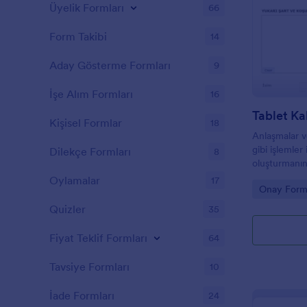
müşterilerini
Üyelik Formları
66
kullanabilece
Formdaki her
Form Takibi
14
tamamen düzen
formun bağla
Aday Gösterme Formları
9
yayınlayın v
tabletlere yü
İşe Alım Formları
16
gönderimlerin
CSV dosyasın
Tablet Ka
Kişisel Formlar
18
saklayabilirs
Anlaşmalar ve
özelliklerin
gibi işlemler
Dilekçe Formları
aracılığıyla t
8
oluşturmanın
formu şartlar 
Oylamalar
17
Go to Cate
Onay Forml
Müşterilerini
böylece şart 
Quizler
35
Fiyat Teklif Formları
64
Tavsiye Formları
10
İade Formları
24