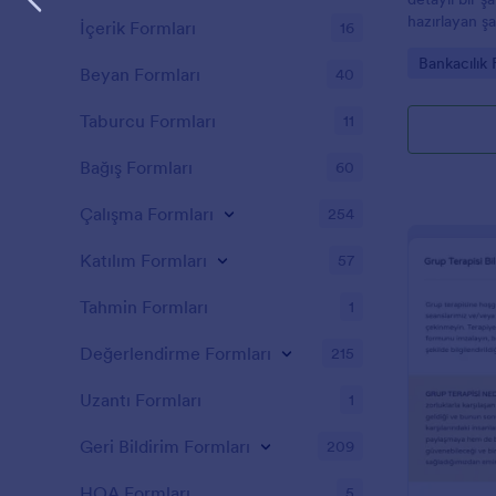
hazırlayan şah
İçerik Formları
16
gerekli iletiş
Go to Cate
Bankacılık 
kapsar.
Beyan Formları
40
Taburcu Formları
11
Bağış Formları
60
Çalışma Formları
254
Katılım Formları
57
Tahmin Formları
1
Değerlendirme Formları
215
Uzantı Formları
1
Geri Bildirim Formları
209
HOA Formları
5