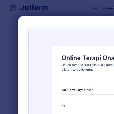
Diyalog başlangıcı
Çalışma Alanı
Form Şablo
Onay
SIRALA
Popüler
607 Şablon
FORM DÜZENİ
Klasik
TÜRLER
Sipariş Formları
689
Kayıt Formları
570