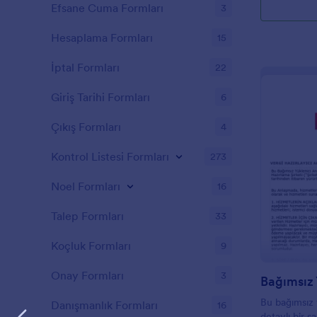
Efsane Cuma Formları
3
Hesaplama Formları
15
İptal Formları
22
Giriş Tarihi Formları
6
Çıkış Formları
4
Kontrol Listesi Formları
273
Noel Formları
16
Talep Formları
33
Koçluk Formları
9
Onay Formları
3
Bu bağımsız 
Danışmanlık Formları
16
detaylı bir ş