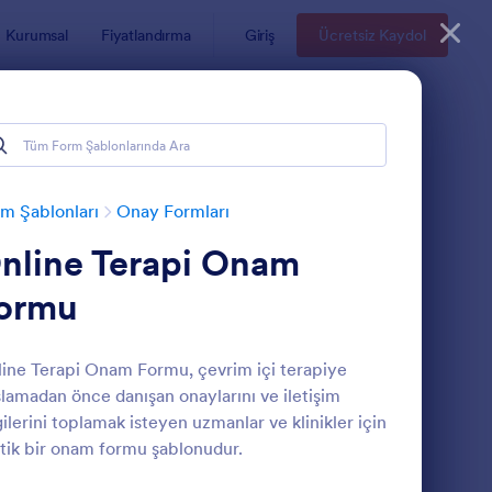
Kurumsal
Fiyatlandırma
Giriş
Ücretsiz Kaydol
m Şablonları
Onay Formları
nline Terapi Onam
ormu
ine Terapi Onam Formu, çevrim içi terapiye
lamadan önce danışan onaylarını ve iletişim
otoğraf Çekim Sözleşmesi
: Bilgilendirilmiş Gö
Önizleme
gilerini toplamak isteyen uzmanlar ve klinikler için
tik bir onam formu şablonudur.