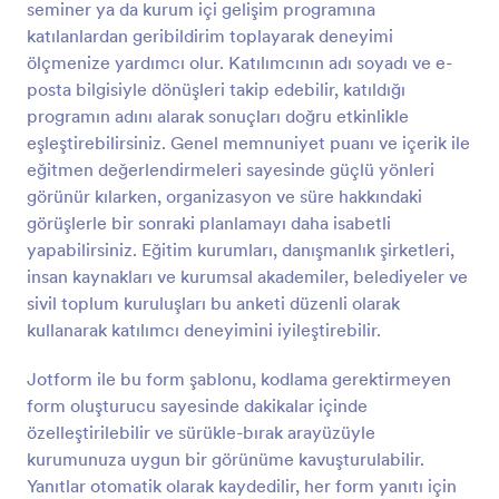
seminer ya da kurum içi gelişim programına
iyileştirme alanlarını değerlendirmek ve belirlemek
Önizleme
için formu doldurun.Ücretsiz online Sürekli Eğitim
katılanlardan geribildirim toplayarak deneyimi
Değerlendirme Formunun temel faydalarından biri,
ölçmenize yardımcı olur. Katılımcının adı soyadı ve e-
eğilimleri tespit etmenize, yeni gelişim alanlarını
posta bilgisiyle dönüşleri takip edebilir, katıldığı
keşfetmenize ve öğrencileriniz için daha da iyi
programın adını alarak sonuçları doğru etkinlikle
eğitim ve materyaller sağlamanıza yardımcı olmasıdır.
eşleştirebilirsiniz. Genel memnuniyet puanı ve içerik ile
Kolay iş birliği için Google Drive hesabınızda
otomatik güncellemeler bile alabilirsiniz. Form
eğitmen değerlendirmeleri sayesinde güçlü yönleri
Oluşturucumuzu kullanırsanız, herhangi bir kodlama
görünür kılarken, organizasyon ve süre hakkındaki
gerektirmeden güzel bir tasarım için kuruluşunuzun
görüşlerle bir sonraki planlamayı daha isabetli
logosunu ekleyebilir, yeni arka plan resimleri veya
yapabilirsiniz. Eğitim kurumları, danışmanlık şirketleri,
şablonları yükleyebilir veya farklı form temaları
insan kaynakları ve kurumsal akademiler, belediyeler ve
seçebilirsiniz. Jotform'un güçlü entegrasyonları
sayesinde öğrencileriniz veya müşterilerinizle
sivil toplum kuruluşları bu anketi düzenli olarak
iletişime geçebilir ve doğrudan bir bağlantı üzerinden
kullanarak katılımcı deneyimini iyileştirebilir.
geri bildirim isteyebilirsiniz, yanıtlarını Google Drive
hesabınıza indirin veya doğrudan CRM'nize veya
Jotform ile bu form şablonu, kodlama gerektirmeyen
tercih ettiğiniz depolama sistemine gönderin. Ve
form oluşturucu sayesinde dakikalar içinde
nasıl kullanırsanız kullanın, ücretsiz, onilne Sürekli
özelleştirilebilir ve sürükle-bırak arayüzüyle
Eğitim Değerlendirme Formunuzu başlatmak için
yapmanız gereken tek şey bir form teması seçmek,
kurumunuza uygun bir görünüme kavuşturulabilir.
soruları özelleştirmek ve geri bildirim almaya
Yanıtlar otomatik olarak kaydedilir, her form yanıtı için