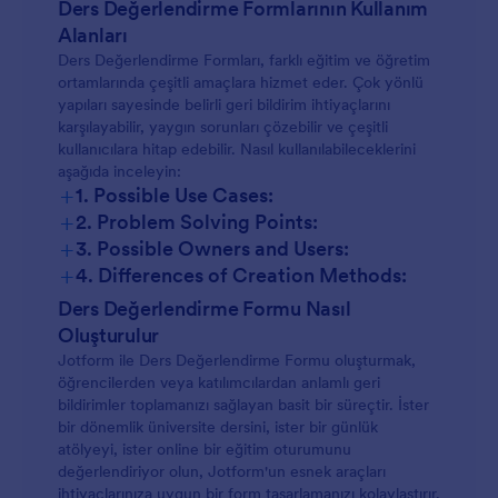
Ders Değerlendirme Formlarının Kullanım
Alanları
Ders Değerlendirme Formları, farklı eğitim ve öğretim
ortamlarında çeşitli amaçlara hizmet eder. Çok yönlü
yapıları sayesinde belirli geri bildirim ihtiyaçlarını
karşılayabilir, yaygın sorunları çözebilir ve çeşitli
kullanıcılara hitap edebilir. Nasıl kullanılabileceklerini
aşağıda inceleyin:
+
1. Possible Use Cases:
+
2. Problem Solving Points:
+
3. Possible Owners and Users:
+
4. Differences of Creation Methods:
Ders Değerlendirme Formu Nasıl
Oluşturulur
Jotform ile Ders Değerlendirme Formu oluşturmak,
öğrencilerden veya katılımcılardan anlamlı geri
bildirimler toplamanızı sağlayan basit bir süreçtir. İster
bir dönemlik üniversite dersini, ister bir günlük
atölyeyi, ister online bir eğitim oturumunu
değerlendiriyor olun, Jotform'un esnek araçları
ihtiyaçlarınıza uygun bir form tasarlamanızı kolaylaştırır.