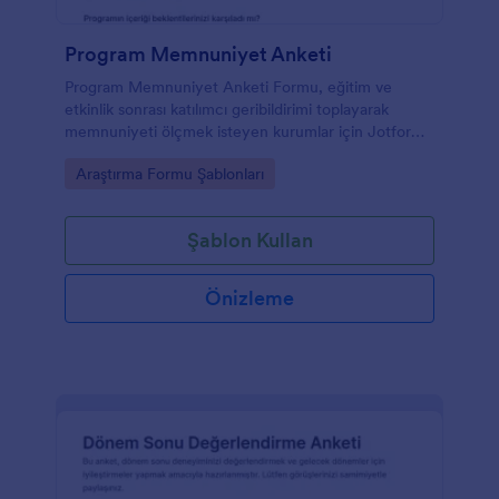
Program Memnuniyet Anketi
Program Memnuniyet Anketi Formu, eğitim ve
etkinlik sonrası katılımcı geribildirimi toplayarak
memnuniyeti ölçmek isteyen kurumlar için Jotform
ile kolayca özelleştirilebilen bir form şablonudur.
Go to Category:
Araştırma Formu Şablonları
Şablon Kullan
Önizleme