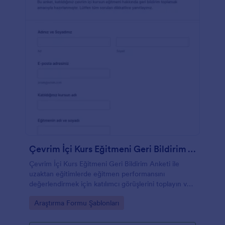
Çevrim İçi Kurs Eğitmeni Geri Bildirim Anketi
Çevrim İçi Kurs Eğitmeni Geri Bildirim Anketi ile
uzaktan eğitimlerde eğitmen performansını
değerlendirmek için katılımcı görüşlerini toplayın ve
Jotform ile veri toplama sürecini tek yerde yönetin.
Go to Category:
Araştırma Formu Şablonları