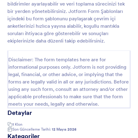
başlamaktır!
bildirimler ayarlayabilir ve veri toplama sürecinizi tek
Dil Kursu Değerlendirme Formu
bir yerden yönetebilirsiniz. Jotform Form Şablonları
içindeki bu form şablonunu paylaşarak çevrim içi
Dil kursu değerlendirme formu, öğretmenlerinin
sundukları dil kurslarıyla ilgili veya öğrencilerinin bir
anketlerinizi hızlıca yayına alabilir, koşullu mantıkla
dizi değerlendirmeden geçmesini gerektiren okullar
soruları ihtiyaca göre gösterebilir ve sonuçları
için tasarlanmıştır. Bu dil değerlendirme formu,
ekiplerinizle daha düzenli takip edebilirsiniz.
Go to Category:
Eğitim Formları
öğrencileri veya öğretmenleri formda yer alan
konuşma, yazma, dinleme ve okuma becerileri gibi
bir dizi soruya göre değerlendirmenize yardımcı
Disclaimer: The form templates here are for
Şablon Kullan
olacaktır. Bu sözlü İngilizce geri bildirim formunu,
informational purposes only. Jotform is not providing
değerlendirmenin nihai sonucuyla ilgili geri bildirim
legal, financial, or other advice, or implying that the
veya ek açıklamalar sağlamak için kullanabilirsiniz. Bu
Önizleme
dil değerlendirme formu şablonu, öğrencilerinin dil
forms are legally valid in all or any jurisdictions. Before
becerilerini değerlendirmek isteyen diğer öğretim
using any such form, consult an attorney and/or other
kurumları için de kullanıcı dostudur.Logonuzu
applicable professionals to make sure that the form
ekleyin, renk düzenini değiştirin veya markanıza
meets your needs, legally and otherwise.
uygun bir arka plan resmi ekleyin. İhtiyacınız olan
Detaylar
bilgileri toplamak için soruları kişiselleştirmeyi ve
formunuzu Google Drive ve Dropbox dahil olmak
üzere 100'den fazla popüler platformla entegre
1
Klon
Son Güncelleme Tarihi:
12 Mayıs 2026
etmeyi unutmayın. Jotform'un kodlama
Kategoriler
gerektirmeyen özellikleri ile ilerlemenizi hızlandırın.