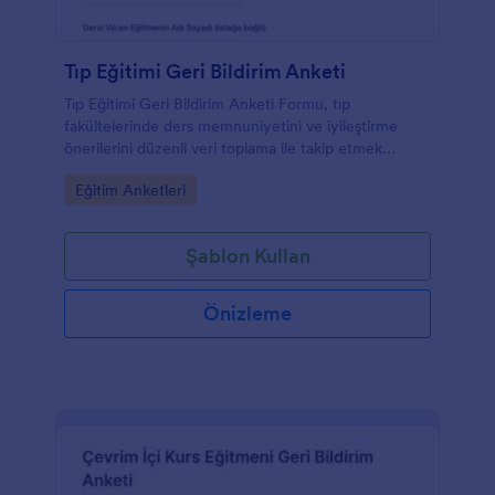
Tıp Eğitimi Geri Bildirim Anketi
Tıp Eğitimi Geri Bildirim Anketi Formu, tıp
fakültelerinde ders memnuniyetini ve iyileştirme
önerilerini düzenli veri toplama ile takip etmek
isteyen akademik birimler için hazırlanmıştır.
Go to Category:
Eğitim Anketleri
Şablon Kullan
Önizleme