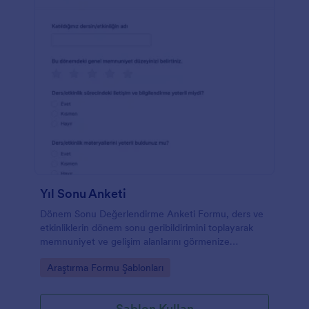
Yıl Sonu Anketi
Dönem Sonu Değerlendirme Anketi Formu, ders ve
etkinliklerin dönem sonu geribildirimini toplayarak
memnuniyet ve gelişim alanlarını görmenize
yardımcı olur ve eğitim kurumları ile eğitmenler için
Go to Category:
Araştırma Formu Şablonları
pratik bir form şablonu sunar.
Şablon Kullan