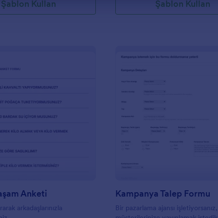
Şablon Kullan
Şablon Kullan
: Sağlıklı Yaşam Anketi
: K
Önizleme
Önizleme
Yaşam Anketi
Kampanya Talep Formu
arak arkadaşlarınızla
Bir pazarlama ajansı işletiyorsanız,
niz..
müşterilerinize yayınlamak istedik