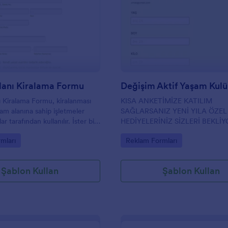
: Reklam Alanı Kiralama Formu
: D
Önizleme
Önizleme
lanı Kiralama Formu
Değişim Aktif Yaşam Kul
 Kiralama Formu, kiralanması
KISA ANKETİMİZE KATILIM
am alanına sahip işletmeler
SAĞLARSANIZ YENİ YILA ÖZEL
r tarafından kullanılır. İster bir
HEDİYELERİNİZ SİZLERİ BEKLİY
, radyo istasyonu, reklam
gory:
Go to Category:
mları
Reklam Formları
i veya başka bir şey olun,
gereken reklam alanınız varsa,
üşteri edinmek için bu online
Şablon Kullan
Şablon Kullan
ı Kiralama Formunu
niz! Sadece bilgilerini toplayın,
formunu bir bağlantıyla
a müşterilerinizin şahsen
 sağlayın. Her iki durumda da,
nıza daha fazla müşteri çekmek