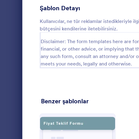
Oyun Formları
22
Şablon Detayı
Sağlık Formları
881
Kullanıcılar, ne tür reklamlar istedikleriyle ilg
bütçesini kendilerine iletebilirsiniz.
İnsan Kaynakları Formları
659
Disclaimer: The form templates here are for 
BT Formları
130
financial, or other advice, or implying that th
Email Ka
Sigorta Formları
any such form, consult an attorney and/or o
40
meets your needs, legally and otherwise.
Müşterilerini
İmalat Formları
12
kolayca kayd
Pazarlama Formları
53
Go to Cate
Reklam For
Fotoğrafçılık Formları
74
Benzer şablonlar
Kamu Yönetimi Formları
34
Emlak Formları
180
SEO Formları
3