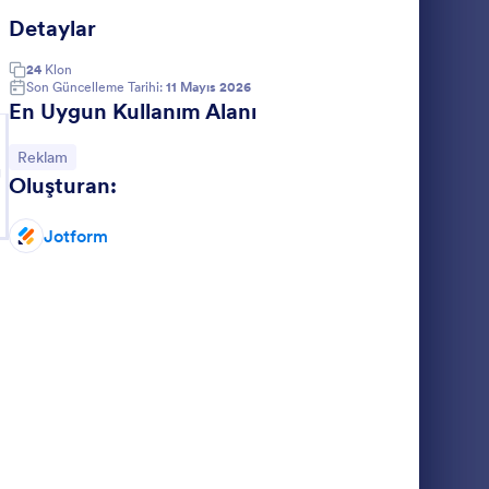
Detaylar
lan Adı Satın Alma Formu
: Homm Bitkisel Üye 
Önizleme
24
Klon
Son Güncelleme Tarihi:
11 Mayıs 2026
En Uygun Kullanım Alanı
Kategoriye git:
Reklam
g
Oluşturan:
mu
Homm Bitkisel Üye Kayıt Formu
ilerinizin
cosmetic
Jotform
reslerini
ize
Go to Category:
Reklam Formları
Şablon Kullan