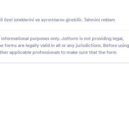
: Email Kayıt Formu
: A
Önizleme
Önizleme
ili özel isteklerini ve ayrıntılarını girebilir. Tahmini reklam
informational purposes only. Jotform is not providing legal,
e forms are legally valid in all or any jurisdictions. Before usin
yıt Formu
Alan Adı Satın Alma For
ther applicable professionals to make sure that the form
zin emaillerinize kaydolmak için
Alan Adı Satın Alma Formu, müşter
olabileceği form örneği.
isim, telefon numarası ve email ad
vererek alan adı satın almak için s
ulaşmalarını sağlar.
gory:
Go to Category:
mları
Reklam Formları
Şablon Kullan
Şablon Kullan