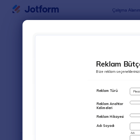
Diyalog başlangıcı
Çalışma Alanı
Form Şablo
Rekla
SIRALA
Popüler
23 Şablon
FORM DÜZENİ
Klasik
TÜRLER
ENDÜSTRİLER
Reklam Formları
23