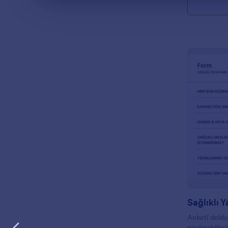
Sağlıklı 
Anketi doldur
paylaşabilirsi