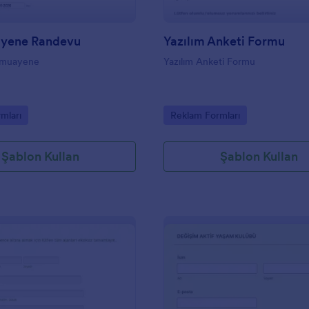
yene Randevu
Yazılım Anketi Formu
umuayene
Yazılım Anketi Formu
gory:
Go to Category:
mları
Reklam Formları
Şablon Kullan
Şablon Kullan