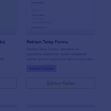
eğişim Aktif Yaşam Kulübü
: Reklam Talep Formu
Önizleme
übü
Reklam Talep Formu
Reklam Talep Formu, ajansların ve
pazarlama ekiplerinin reklam taleplerini
OR.
çevrim içi veri toplama ile düzenli biçimde
almasına yardımcı olan bir form şablonudur.
Go to Category:
Reklam Formları
Şablon Kullan