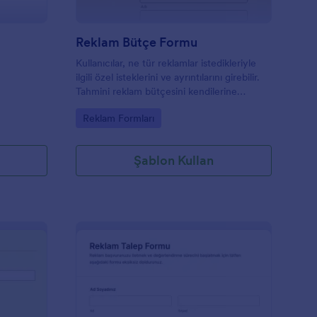
Reklam Bütçe Formu
Kullanıcılar, ne tür reklamlar istedikleriyle
ilgili özel isteklerini ve ayrıntılarını girebilir.
Tahmini reklam bütçesini kendilerine
iletebilirsiniz.
Go to Category:
Reklam Formları
Şablon Kullan