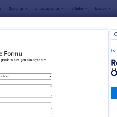
m
Şablonlar
Entegrasyonlar
Ürünler
Destek
nları
m Formları
For
R
Ö
: Gayrimenkul Bilgileri Toplama Formu
: Fi
Önizleme
Önizleme