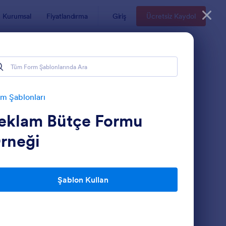
Kurumsal
Fiyatlandırma
Giriş
Ücretsiz Kaydol
m Şablonları
eklam Bütçe Formu
rneği
Şablon Kullan
yat Teklif Formu
: Teklif Talep Formu 
Önizleme