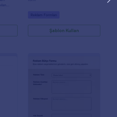
ılan
ak için bu
Go to Category:
Reklam Formları
irsiniz.
,
 Bing Ads
Şablon Kullan
azılım Anketi Formu
: Reklam Bütçe Form
Önizleme