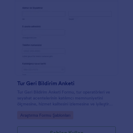
Tur Geri Bildirim Anketi
Tur Geri Bildirim Anketi Formu, tur operatörleri ve
seyahat acentelerinin katılımcı memnuniyetini
ölçmesine, hizmet kalitesini izlemesine ve iyileştirme
fırsatlarını düzenli olarak toplamasına yardımcı olur.
Go to Category:
Araştırma Formu Şablonları
Şablon Kullan