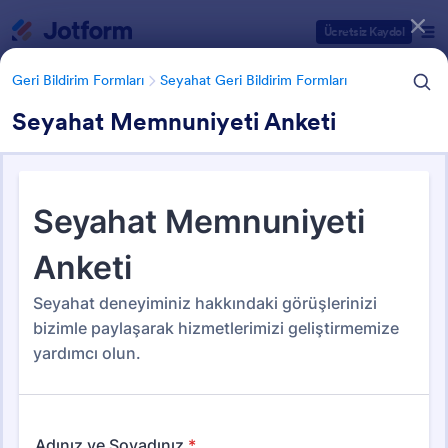
Diyalog başlangıcı
Ücretsiz Kaydol
Geri Bildirim Formları
Seyahat Geri Bildirim Formları
Seyahat Memnuniyeti Anketi
Form Şablonu Kategorileri
Geri Bildirim Formları
Seyahat Geri Bildirim Formları
Seyahat Geri Bildirim Formları
7 Şablon