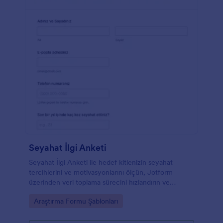
Seyahat İlgi Anketi
Seyahat İlgi Anketi ile hedef kitlenizin seyahat
tercihlerini ve motivasyonlarını ölçün, Jotform
üzerinden veri toplama sürecini hızlandırın ve
kampanya ile içerik planlarınızı daha isabetli
Go to Category:
Araştırma Formu Şablonları
kurgulayın.