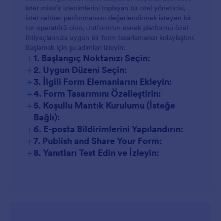
ister misafir izlenimlerini toplayan bir otel yöneticisi,
ister rehber performansını değerlendirmek isteyen bir
tur operatörü olun, Jotform'un esnek platformu özel
ihtiyaçlarınıza uygun bir form tasarlamanızı kolaylaştırır.
Başlamak için şu adımları izleyin:
+
1. Başlangıç Noktanızı Seçin:
+
2. Uygun Düzeni Seçin:
Çalışma
+
Alanım
3. İlgili Form Elemanlarını Ekleyin:
+
4. Form Tasarımını Özelleştirin:
+
5. Koşullu Mantık Kurulumu (İsteğe
10.000+ şablonundan
Bağlı):
+
6. E-posta Bildirimlerini Yapılandırın:
+
7. Publish and Share Your Form:
+
8. Yanıtları Test Edin ve İzleyin: