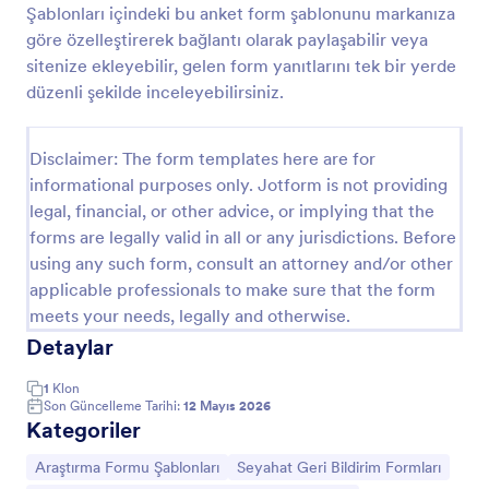
Şablonları içindeki bu anket form şablonunu markanıza
Seyahat Memnuniyeti Anketi
göre özelleştirerek bağlantı olarak paylaşabilir veya
sitenize ekleyebilir, gelen form yanıtlarını tek bir yerde
Seyahat Memnuniyeti Anketi Formu ile Jotform
üzerinden yolculuk sonrası geri bildirim toplayın,
düzenli şekilde inceleyebilirsiniz.
hizmet kalitesini ölçün ve turizm ile ulaşım ekiplerinin
veri toplama sürecini kolaylaştırın.
Go to Category:
Araştırma Formu Şablonları
Disclaimer: The form templates here are for
informational purposes only. Jotform is not providing
legal, financial, or other advice, or implying that the
Şablon Kullan
forms are legally valid in all or any jurisdictions. Before
using any such form, consult an attorney and/or other
Önizleme
applicable professionals to make sure that the form
meets your needs, legally and otherwise.
Detaylar
1
Klon
Son Güncelleme Tarihi:
12 Mayıs 2026
Kategoriler
Kategoriye git:
Kategoriye git:
Araştırma Formu Şablonları
Seyahat Geri Bildirim Formları