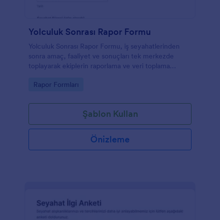
Yolculuk Sonrası Rapor Formu
Yolculuk Sonrası Rapor Formu, iş seyahatlerinden
sonra amaç, faaliyet ve sonuçları tek merkezde
toplayarak ekiplerin raporlama ve veri toplama
süreçlerini Jotform ile düzenli hale getirmesine
Go to Category:
Rapor Formları
yardımcı olur.
Şablon Kullan
Önizleme