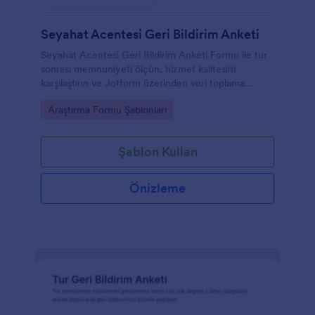
Seyahat Acentesi Geri Bildirim Anketi
Seyahat Acentesi Geri Bildirim Anketi Formu ile tur
sonrası memnuniyeti ölçün, hizmet kalitesini
karşılaştırın ve Jotform üzerinden veri toplama
sürecini tek noktadan yönetin.
Go to Category:
Araştırma Formu Şablonları
Şablon Kullan
Önizleme