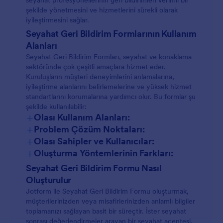
seyahat profesyonellerinin geri bildirimleri verimli bir
şekilde yönetmesini ve hizmetlerini sürekli olarak
iyileştirmesini sağlar.
Seyahat Geri Bildirim Formlarının Kullanım
Alanları
Seyahat Geri Bildirim Formları, seyahat ve konaklama
sektöründe çok çeşitli amaçlara hizmet eder.
Kuruluşların müşteri deneyimlerini anlamalarına,
iyileştirme alanlarını belirlemelerine ve yüksek hizmet
standartlarını korumalarına yardımcı olur. Bu formlar şu
şekilde kullanılabilir:
+
Olası Kullanım Alanları:
+
Problem Çözüm Noktaları:
+
Olası Sahipler ve Kullanıcılar:
+
Oluşturma Yöntemlerinin Farkları:
Seyahat Geri Bildirim Formu Nasıl
Oluşturulur
Jotform ile Seyahat Geri Bildirim Formu oluşturmak,
müşterilerinizden veya misafirlerinizden anlamlı bilgiler
toplamanızı sağlayan basit bir süreçtir. İster seyahat
sonrası değerlendirmeler arayan bir seyahat acentesi,