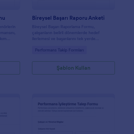
mu
Bireysel Başarı Raporu Anketi
nörlerin
Bireysel Başarı Raporlama Formu,
rmansını,
çalışanların belirli dönemlerde hedef
akım
ilerlemesi ve başarılarını tek yerde
mesini ve
toplayarak yöneticilerin veri toplama ve
Go to Category:
Performans Takip Formları
form yanıtı takibini düzenli yürütmesine
yardımcı olur.
Şablon Kullan