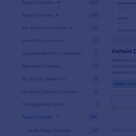
Rapor Formları
425
Talep Formları
538
Yer Ayırtma Formları
99
Salesforce Formları
11
Haftalık
Sponsorluk Form Şablonları
9
Haftalık Dur
Abonelik Formları
19
haftalık iler
planlarını dü
getirerek yön
Yaz Kampı Anketleri
4
Go to Cate
Rapor Form
planlamasını 
Uzaktan Çalışma Formları
6
Thanksgiving Forms
1
Takip Formları
256
Varlık Takip Formları
38