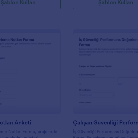
Şablon Kullan
Şablon Kullan
: İş Takip Notları Anketi
: Ç
Önizleme
Önizleme
otları Anketi
leme Notları Formu, projelerde
İş Güvenliği Performans Değerle
lemelerini, müşteri
Formu ile çalışanların güvenli çal