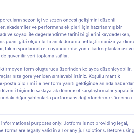
: Puanlama Tablosu Formu
: İ
Önizleme
Önizleme
cuların sezon içi ve sezon öncesi gelişimini düzenli
ler, akademiler ve performans ekipleri için hazırlanmış bir
 ve soyadı ile değerlendirme tarihi bilgilerini kaydederken,
s puanı gibi ölçümlerle anlık durumu netleştirmenize yardımc
kibi, takım sporlarında ise oyuncu rotasyonu, kadro planlaması ve
 Tablosu Formu
İlerleme Takip Formu
de güvenilir veri toplama sağlar.
losu Formu ile çalışan, aday,
İlerleme Takip Formu, projeler, gö
izmet değerlendirmelerini tek
eğitim süreçlerinde mevcut duru
ktirmeyen form oluşturucu üzerinden kolayca düzenleyebilir,
ayın ve Jotform ile veri toplama
tamamlanan adımlar ve sonraki aks
açlarınıza göre yeniden sıralayabilirsiniz. Koşullu mantık
landırarak her form gönderimini
kaydederek ekiplerin ve yöneticil
r, e-posta bildirimi ile her form yanıtı geldiğinde anında haberdar
gory:
Go to Category:
rme Formları
Takip Formları
mde yönetin.
ilerlemeyi düzenli biçimde takip 
de düzenli biçimde saklayarak dönemsel karşılaştırmalar yapabilir
yardımcı olur.
undaki diğer şablonlarla performans değerlendirme sürecinizi
Şablon Kullan
Şablon Kullan
informational purposes only. Jotform is not providing legal,
e forms are legally valid in all or any jurisdictions. Before usin