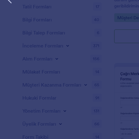
geribildirimi
Tatil Formları
17
toplayarak a
Go to Cate
Müşteri De
ekiplerinin 
Bilgi Formları
40
yardımcı olur
Bilgi Talep Formları
6
İnceleme Formları
371
Alım Formları
156
Mülakat Formları
14
Müşteri Kazanma Formları
65
Hukuki Formlar
91
Yönetim Formları
131
Üyelik Formları
66
Form Takibi
14