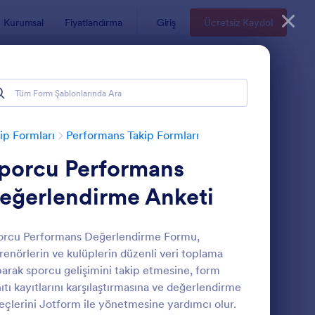
Kurumsal
Fiyatlandırma
Giriş
Ücretsiz Kaydol
ip Formları
Performans Takip Formları
porcu Performans
eğerlendirme Anketi
orcu Performans Değerlendirme Formu,
renörlerin ve kulüplerin düzenli veri toplama
porcu Performans Değerlendirme Anketi
: Üç Aylık İlerleme R
Önizleme
arak sporcu gelişimini takip etmesine, form
ıtı kayıtlarını karşılaştırmasına ve değerlendirme
eçlerini Jotform ile yönetmesine yardımcı olur.