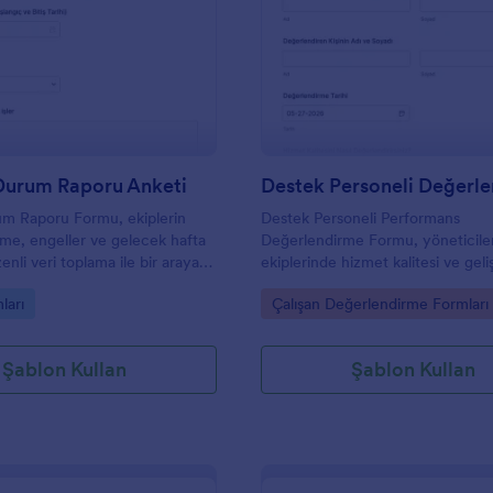
: Haftalık Durum Raporu Anketi
: D
Önizleme
Önizleme
 Durum Raporu Anketi
um Raporu Formu, ekiplerin
Destek Personeli Performans
leme, engeller ve gelecek hafta
Değerlendirme Formu, yöneticile
zenli veri toplama ile bir araya
ekiplerinde hizmet kalitesi ve geli
eticilerin takibi ve kaynak
ihtiyaçlarını düzenli veri toplama i
gory:
Go to Category:
ları
Çalışan Değerlendirme Formları
kolaylaştırmasına yardımcı olur.
raporlamasına yardımcı olur.
Şablon Kullan
Şablon Kullan