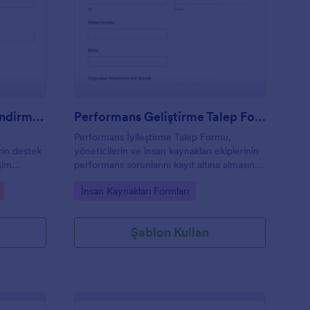
estek Personeli Değerlendirme Anketi
: Performans Geliştir
Önizleme
Destek Personeli Değerlendirme Anketi
Performans Geliştirme Talep Formu
Performans İyileştirme Talep Formu,
rin destek
yöneticilerin ve insan kaynakları ekiplerinin
şim
performans sorunlarını kayıt altına almasına,
le izleyip
gelişim planı oluşturmasına ve ilerlemeyi
Go to Category:
İnsan Kaynakları Formları
düzenli değerlendirmesine yardımcı olur.
Şablon Kullan