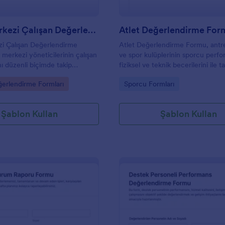
Çağrı Merkezi Çalışan Değerlendirme Formu
Atlet Değerlendirme For
zi Çalışan Değerlendirme
Atlet Değerlendirme Formu, antre
 merkezi yöneticilerinin çalışan
ve spor kulüplerinin sporcu perfo
ı düzenli biçimde takip
fiziksel ve teknik becerilerini ile t
eri bildirim sürecini
uyumunu çevrimiçi olarak kaydet
gory:
Go to Category:
ğerlendirme Formları
Sporcu Formları
rmasına yardımcı olan bir
takip etmesini sağlar.
m şablonudur.
Şablon Kullan
Şablon Kullan