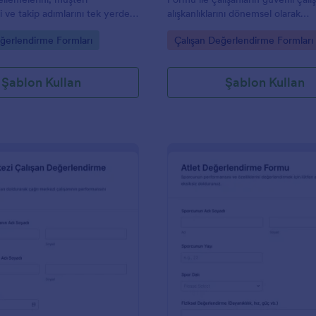
ni ve takip adımlarını tek yerde
alışkanlıklarını dönemsel olarak
janslar, danışmanlar ve müşteri
değerlendirin, gözlem ve iyileşti
gory:
Go to Category:
ğerlendirme Formları
Çalışan Değerlendirme Formları
düzenli veri toplama yapmasına
notlarını toplayın ve Jotform üze
.
form yanıtı takibini kolaylaştırın.
Şablon Kullan
Şablon Kullan
: Çağrı Merkezi Çalışan Değerlendirme Formu
: A
Önizleme
Önizleme