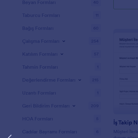
Beyan Formları
40
Taburcu Formları
11
Bağış Formları
60
Çalışma Formları
254
Katılım Formları
57
Tahmin Formları
1
Değerlendirme Formları
215
Uzantı Formları
1
Geri Bildirim Formları
209
HOA Formları
5
İş Takip N
Cadılar Bayramı Formları
6
Müşteri İler
durum güncel