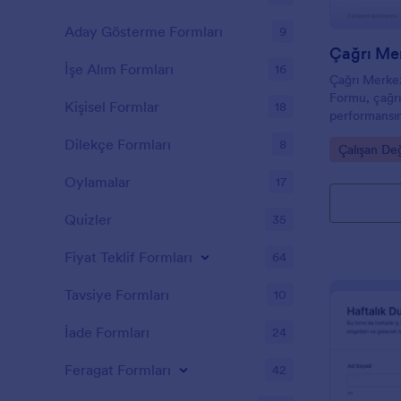
Aday Gösterme Formları
9
İşe Alım Formları
16
Çağrı Merke
Formu, çağrı
Kişisel Formlar
18
performansın
etmesine ve g
Dilekçe Formları
8
Go to Cate
Çalışan De
standartlaştı
Jotform for
Oylamalar
17
Quizler
35
Fiyat Teklif Formları
64
Tavsiye Formları
10
İade Formları
24
Feragat Formları
42