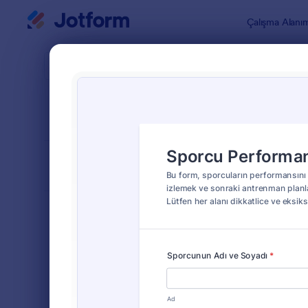
Diyalog başlangıcı
Çalışma Alanı
Form Şablo
Perfo
SIRALA
Popüler
25 Şablon
FORM DÜZENİ
Klasik
TÜRLER
Sipariş Formları
689
Kayıt Formları
570