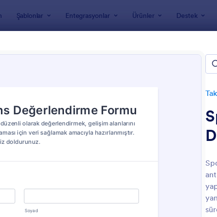
m
Şablonlar
Entegrasyonlar
Ürünler
Destek
nları
Takip Formları
Performans Takip Formları
rmans Takip Formları
Tak
S
D
Sp
ant
: Haftalık Faaliyetler Takip Formu
: S
Önizleme
Önizleme
yap
yan
sür