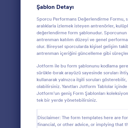
Üye Kayıt Formları
Şablon Detayı
53
Oy Formları
22
Sporcu Performans Değerlendirme Formu, spor
aralıklarla izlemek isteyen antrenörler, kulüp
Özet Formları
17
değerlendirme form şablonudur. Sporcunun adı
antrenman katılım düzeyi ve genel performan
Onay Formları
89
olur. Bireysel sporcularda kişisel gelişim ta
Puanlama
antrenman içeriğini güncelleme gibi süreçler
Değerlendirme Formları
104
Puanlama Tab
proje veya h
Jotform ile bu form şablonunu kodlama gere
Katılım Formları
12
noktada topl
sürükle-bırak arayüzü sayesinde soruları ihtiy
sürecini hız
Denetim
78
kullanarak yalnızca ilgili soruları gösterebili
Go to Cate
Değerlendi
düzenli biçi
olabilirsiniz. Yanıtları Jotform Tablolar için
Yetkilendirme Formları
67
Jotform’un geniş Form Şablonları koleksiyon
tek bir yerde yönetebilirsiniz.
Ödül Formları
17
Efsane Cuma Formları
3
Disclaimer: The form templates here are for 
financial, or other advice, or implying that th
Hesaplama Formları
15