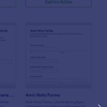
Şablon Kullan
alışan Güvenliği Performans Değerlendirme Anketi
: Amir Notu Formu
Önizleme
Çalışan Güvenliği Performans Değerlendirme Anketi
Amir Notu Formu
ndirme
Amir Notu Formu, yöneticilerin çalışan
ışma
gözlemlerini ve planlanan aksiyonları tek