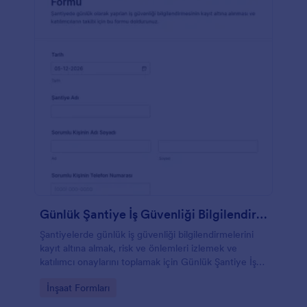
Günlük Şantiye İş Güvenliği Bilgilendirme Formu
Şantiyelerde günlük iş güvenliği bilgilendirmelerini
kayıt altına almak, risk ve önlemleri izlemek ve
katılımcı onaylarını toplamak için Günlük Şantiye İş
Güvenliği Bilgilendirme Formu kullanın.
Go to Category:
İnşaat Formları