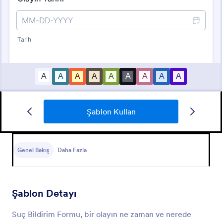
Şablon Kullan
Olay Bildirim Formu
Olay Bildirim Formu, bir kuruluş içindeki olayların
raporlanması ve belgelenmesi sürecini kolaylaştırmak
Genel Bakış
Daha Fazla
için tasarlanmış bir form şablonudur.
Go to Category:
Olay Raporu Formları
Şablon Detayı
Şablon Kullan
Suç Bildirim Formu, bir olayın ne zaman ve nerede