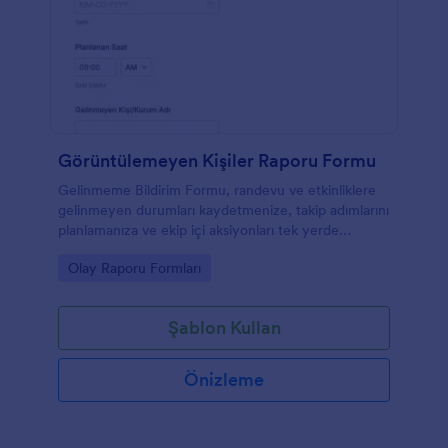
Görüntülemeyen Kişiler Raporu Formu
Gelinmeme Bildirim Formu, randevu ve etkinliklere
gelinmeyen durumları kaydetmenize, takip adımlarını
planlamanıza ve ekip içi aksiyonları tek yerde
toplamanıza yardımcı olur.
Go to Category:
Olay Raporu Formları
Şablon Kullan
Önizleme