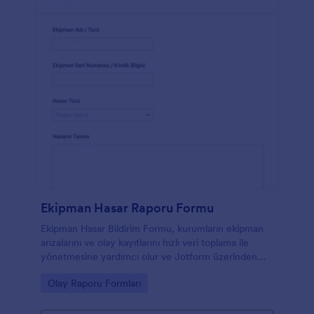
bilgilerinizi online olarak düzende tutmak için
Dropbox ve Google Drive ile entegre edin. Ücretsiz
online Genel Kaza Rapor Formu sayesinde
bilgilerinizi koruyun.
Ekipman Hasar Raporu Formu
Ekipman Hasar Bildirim Formu, kurumların ekipman
arızalarını ve olay kayıtlarını hızlı veri toplama ile
yönetmesine yardımcı olur ve Jotform üzerinden
gelen form yanıtlarını tek noktada takip etmeyi
Go to Category:
Olay Raporu Formları
kolaylaştırır.