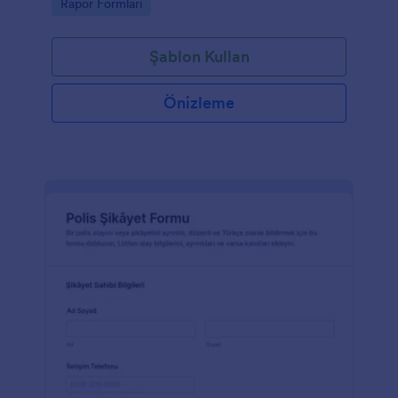
Go to Category:
Rapor Formları
Şablon Kullan
Önizleme