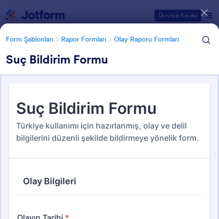
Diyalog başlangıcı
Ücretsiz Kaydol
Form Şablonları
Rapor Formları
Olay Raporu Formları
Suç Bildirim Formu
Form Şablonu Kategorileri
Form Şablonları
Rapor Formları
Olay Raporu Formları
Olay Raporu Formları
114 Şablon