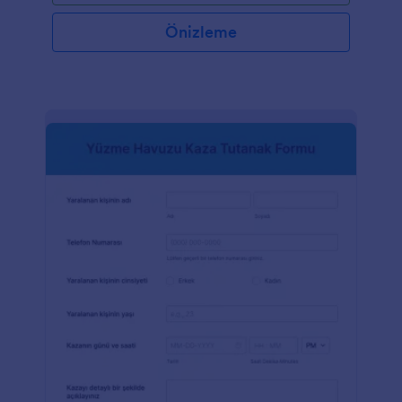
verdiğinden ve olası riskleri veya gecikmeleri
önlediğinden dolayı şirketler için çok önemlidir.Her
Önizleme
büyüklükteki ve sektördeki şirketler İş Durdurma
Yetkisi Raporlama Formunu kullanarak faydalanabilir.
Özellikle proje yöneticileri, ekip liderleri ve acil
durum veya güvenlik endişeleri durumunda işi
durdurma yetkisine sahip çalışanlar için kullanışlıdır.
Şirketler bu form şablonunu kullanarak raporlama
süreçlerini kolaylaştırabilir, zamanında iletişim
sağlayabilir ve güvenli bir çalışma ortamını teşvik
edebilirler. Kullanıcı dostu form oluşturucu Jotform
sayesinde bu formu oluşturmak ve özelleştirmek çok
kolay. Ayrıca Jotform, formun işlevselliğini daha da
geliştirmek ve şirketlerin özel gereksinimlerini
karşılamak için kullanım kolaylığı, e-imza toplama ve
özelleştirme seçenekleri gibi özellikler sunar.
Jotform'un yardımıyla şirketler iş duraklamalarını
etkin bir şekilde yönetebilir, üretken ve güvenli bir
çalışma ortamı sağlayabilir.