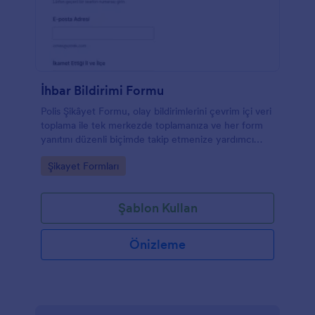
İhbar Bildirimi Formu
Polis Şikâyet Formu, olay bildirimlerini çevrim içi veri
toplama ile tek merkezde toplamanıza ve her form
yanıtını düzenli biçimde takip etmenize yardımcı
olan bir Jotform form şablonudur.
Go to Category:
Şikayet Formları
Şablon Kullan
Önizleme