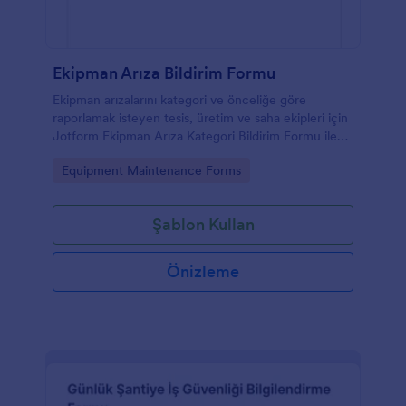
Ekipman Arıza Bildirim Formu
Ekipman arızalarını kategori ve önceliğe göre
raporlamak isteyen tesis, üretim ve saha ekipleri için
Jotform Ekipman Arıza Kategori Bildirim Formu ile
veri toplama ve takip sürecini tek yerden yönetin.
Go to Category:
Equipment Maintenance Forms
Şablon Kullan
Önizleme