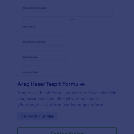
Araç Hasar Tespit Formu 🚗
Araç Hasar Tespit Formu, servisler ve filo ekipleri için
araç hasar kayıtlarını düzenli veri toplama ile
yönetmeye ve Jotform üzerinden gelen form
yanıtlarını tek noktada takip etmeye yardımcı olur.
Go to Category:
Otomotiv Formları
Şablon Kullan