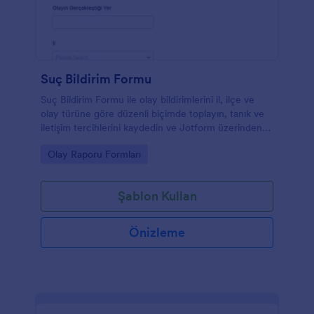
Suç Bildirim Formu
Suç Bildirim Formu ile olay bildirimlerini il, ilçe ve
olay türüne göre düzenli biçimde toplayın, tanık ve
iletişim tercihlerini kaydedin ve Jotform üzerinden
form yanıtlarını tek yerden yönetin.
Go to Category:
Olay Raporu Formları
Şablon Kullan
Önizleme