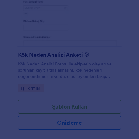
Kök Neden Analizi Anketi 🎯
Kök Neden Analizi Formu ile ekiplerin olayları ve
sorunları kayıt altına almasını, kök nedenleri
değerlendirmesini ve düzeltici eylemleri takip
etmesini kolaylaştırarak Jotform üzerinden düzenli
Go to Category:
İş Formları
veri toplama sağlayın.
Şablon Kullan
Önizleme