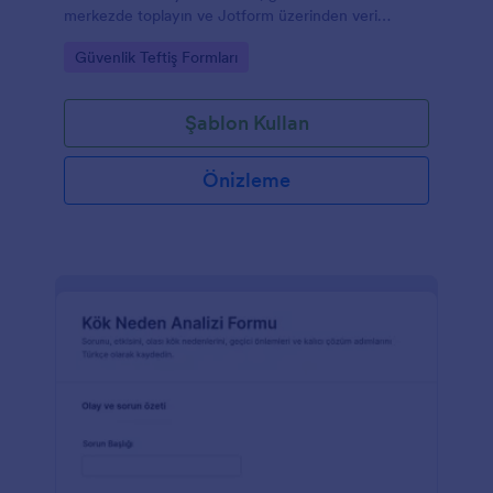
merkezde toplayın ve Jotform üzerinden veri
toplama sürecinizi hızlandırın.
Go to Category:
Güvenlik Teftiş Formları
Şablon Kullan
Önizleme