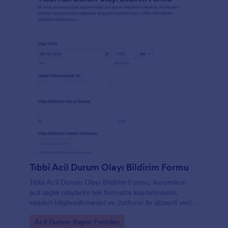
Tıbbi Acil Durum Olayı Bildirim Formu
Tıbbi Acil Durum Olayı Bildirim Formu, kurumların
acil sağlık olaylarını tek formatta kaydetmesini,
ekipleri bilgilendirmesini ve Jotform ile düzenli veri
toplama yapmasını kolaylaştırır.
Go to Category:
Acil Durum Rapor Formları