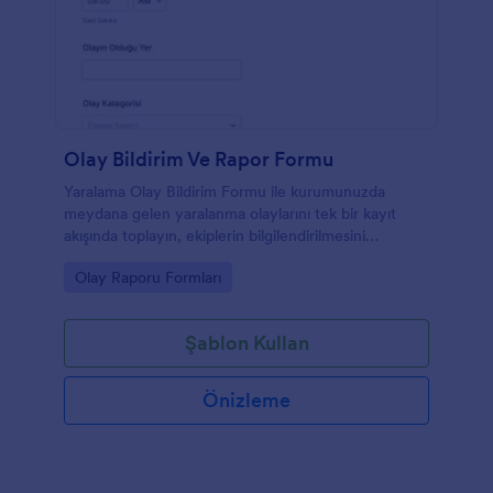
Olay Bildirim Ve Rapor Formu
Yaralama Olay Bildirim Formu ile kurumunuzda
meydana gelen yaralanma olaylarını tek bir kayıt
akışında toplayın, ekiplerin bilgilendirilmesini
hızlandırın ve Jotform ile online veri toplama sürecini
Go to Category:
Olay Raporu Formları
düzenli yönetin.
Şablon Kullan
Önizleme