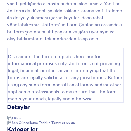
yanıtı geldiğinde e-posta bildirimi alabilirsiniz. Yanıtlar
Kaza Raporu
Jotform’da düzenli şekilde saklanır, arama ve filtreleme
ile dosya yüklemesi içeren kayıtları daha rahat
Kaza Raporu Şablonu, bir kuruluşta veya belirli bir
bağlamda meydana gelen bir olay, kaza veya
yönetebilirsiniz. Jotform’un Form Şablonları arasındaki
olağandışı olayla ilgili ayrıntıları belgelemek için
bu form şablonunu ihtiyaçlarınıza göre uyarlayın ve
kullanılan standartlaştırılmış bir formdur. Tarih, saat,
olay bildirimlerini tek merkezden takip edin.
Go to Category:
Olay Raporu Formları
yer, olayın tanımı, ilgili taraflar ve alınan önlemler gibi
temel bilgilerin kaydedilmesi için yapılandırılmış bir
ana hat sağlar. Bu form, doğru ve tutarlı
Disclaimer: The form templates here are for
Şablon Kullan
raporlamanın sağlanmasına yardımcı olarak etkin olay
informational purposes only. Jotform is not providing
yönetimi ve analizini kolaylaştırdığı için kuruluşlar için
legal, financial, or other advice, or implying that the
çok değerlidir.Önde gelen online form oluşturucusu
Önizleme
Jotform, olay raporlamasının verimliliğini ve
forms are legally valid in all or any jurisdictions. Before
etkinliğini artıran bir dizi özellik ve yetenek sunar.
using any such form, consult an attorney and/or other
Google Drive, Salesforce ve Dropbox gibi popüler
applicable professionals to make sure that the form
uygulamalar ve hizmetlerle sorunsuz entegrasyon
meets your needs, legally and otherwise.
yetenekleri sayesinde kuruluşlar verileri kolayca
Detaylar
aktarabilir ve otomatikleştirerek sorunsuz bir bilgi
akışı sağlayabilir. Ayrıca, Jotform'un widget
kütüphanesi takvimler, dosya yüklemeleri ve
1
Klon
Son Güncelleme Tarihi:
1 Temmuz 2026
elektronik imzalar dahil olmak üzere olay raporlarına
Kategoriler
ek işlevsellik sağlar. Bu, kuruluşların olay raporlarını