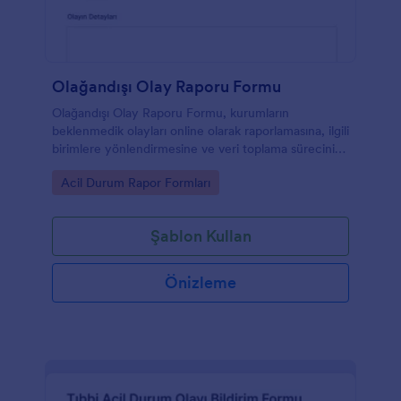
Olağandışı Olay Raporu Formu
Olağandışı Olay Raporu Formu, kurumların
beklenmedik olayları online olarak raporlamasına, ilgili
birimlere yönlendirmesine ve veri toplama sürecini
Jotform üzerinden tek yerde yönetmesine yardımcı
Go to Category:
Acil Durum Rapor Formları
olur.
Şablon Kullan
Önizleme