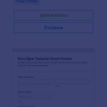
Go to Category:
Onay Formları
Şablon Kullan
Önizleme