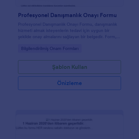
Profesyonel Danışmanlık Onayı Formu
Profesyonel Danışmanlık Onayı Formu, danışmanlık
hizmeti almak isteyenlerin tedavi için uygun bir
şekilde onay almalarını sağlayan bir belgedir. Form,
danışmanlık hizmeti ile danışan kişi arasında yapılacak
Go to Category:
Bilgilendirilmiş Onam Formları
hizmetler ve sözleşmeye ilişkin bilgileri içerir. Bu
belge, tedavinin riskleri, sınırlamaları ve faydaları
hakkında bilgi verilmesine de yardımcı olur.
Şablon Kullan
Profesyonel Danışmanlık Onayı Formu, terapi almak
isteyen danışanlar tarafından kolayca doldurulabilir
ve danışman tarafından da referans olarak
Önizleme
kullanılabilir.