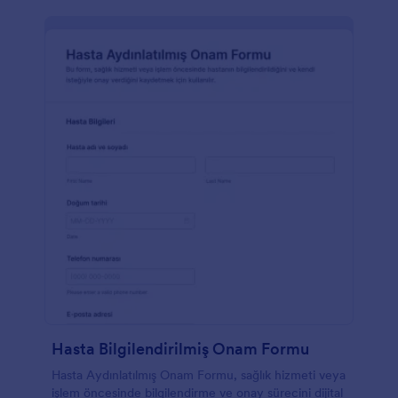
bilgiler sağlamak için kullanılan Paragraf aracını
kullanmaktadır. Bu form şablonu, iş için şirket dizüstü
bilgisayarını alan çalışanın imzasını almak için İmza
aracını kullanmaktadır. Form Oluşturucu ve Form
Tasarımcısı aracılığıyla renk temasını ve yazı tiplerini
değiştirerek bu form şablonunu özelleştirin ve
güncelleyin.
Hasta Bilgilendirilmiş Onam Formu
Hasta Aydınlatılmış Onam Formu, sağlık hizmeti veya
işlem öncesinde bilgilendirme ve onay sürecini dijital