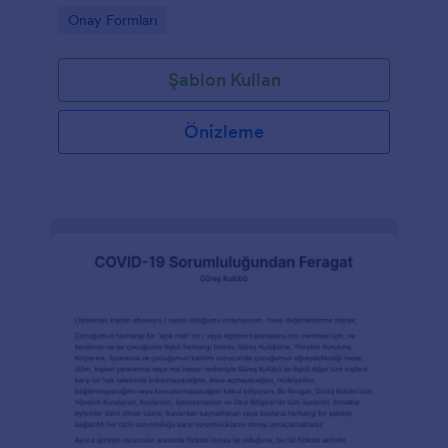
düzenli şekilde yönetmesine yardımcı olur.
Go to Category:
Onay Formları
Şablon Kullan
Önizleme