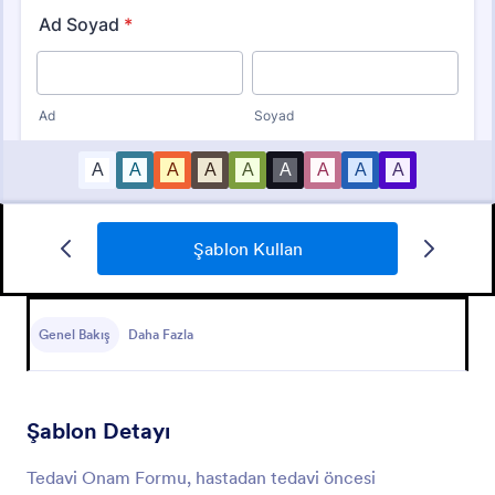
Şablon Kullan
Bilgilendirilmiş Gönüllü Onam Formu
Bilgilendirilmiş Gönüllü Onam Form, gönüllü
katılımcının haklarını ve sorumluluklarını belirleyen bir
Genel Bakış
Daha Fazla
belgedir.
Go to Category:
Onay Formları
Şablon Detayı
Şablon Kullan
Tedavi Onam Formu, hastadan tedavi öncesi