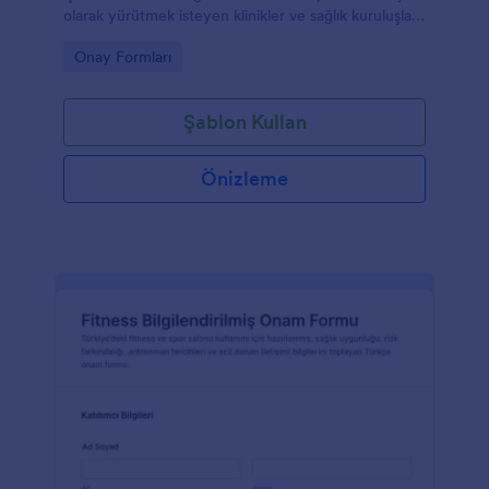
olarak yürütmek isteyen klinikler ve sağlık kuruluşları
için Jotform ile hızlı veri toplama sağlar.
Go to Category:
Onay Formları
Şablon Kullan
Önizleme