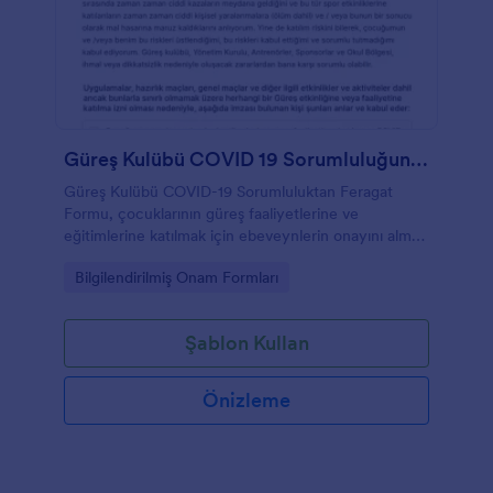
Güreş Kulübü COVID 19 Sorumluluğundan Feragat Formu
Güreş Kulübü COVID-19 Sorumluluktan Feragat
Formu, çocuklarının güreş faaliyetlerine ve
eğitimlerine katılmak için ebeveynlerin onayını almak
için tasarlanmıştır. Bu formu kolayca düzenleyebilir,
Go to Category:
Bilgilendirilmiş Onam Formları
şartlarınızı bu çevrimiçi forma ekleyebilir ve e-imza
toplayabilirsiniz.
Şablon Kullan
Önizleme