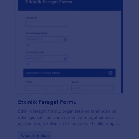
Kodlamaya gerektirmez!
Etkinlik Feragat Formu
Etkinlik feragat formu, organizatörler tarafından bir
etkinliğin katılımcılarına riskleri ve feragatnameleri
açıklamak için kullanılan bir belgedir. Etkinlik feragat
formu her etkinliğin önemli bir parçasıdır.
Go to Category:
Onay Formları
Katılımcılarınızın onayını almak için Etkinlik Feragat