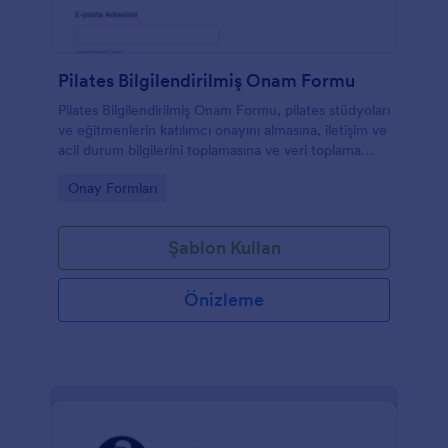
Pilates Bilgilendirilmiş Onam Formu
Pilates Bilgilendirilmiş Onam Formu, pilates stüdyoları
ve eğitmenlerin katılımcı onayını almasına, iletişim ve
acil durum bilgilerini toplamasına ve veri toplama
sürecini Jotform ile online yönetmesine yardımcı
Go to Category:
Onay Formları
olur.
Şablon Kullan
Önizleme