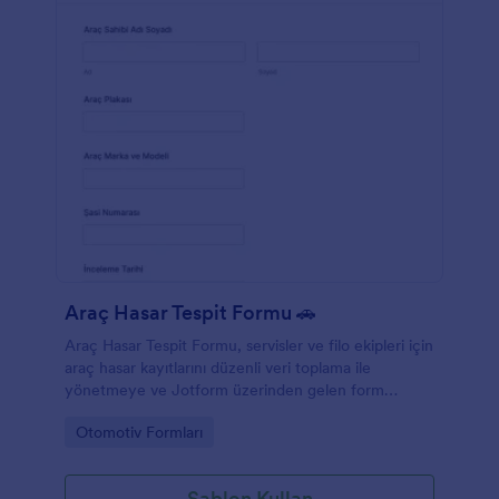
Araç Hasar Tespit Formu 🚗
Araç Hasar Tespit Formu, servisler ve filo ekipleri için
araç hasar kayıtlarını düzenli veri toplama ile
yönetmeye ve Jotform üzerinden gelen form
yanıtlarını tek noktada takip etmeye yardımcı olur.
Go to Category:
Otomotiv Formları
Şablon Kullan