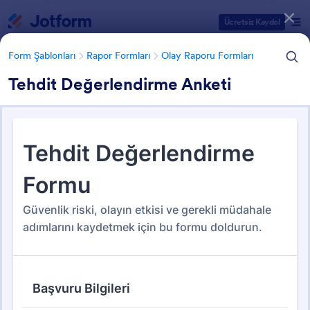
Diyalog başlangıcı
Ücretsiz Kaydol
Form Şablonları
Rapor Formları
Olay Raporu Formları
Tehdit Değerlendirme Anketi
Form Şablonu Kategorileri
Form Şablonları
Rapor Formları
Olay Raporu Formları
Olay Raporu Formları
114 Şablon