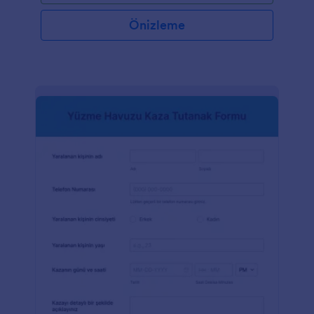
verdiğinden ve olası riskleri veya gecikmeleri
önlediğinden dolayı şirketler için çok önemlidir.Her
Önizleme
büyüklükteki ve sektördeki şirketler İş Durdurma
Yetkisi Raporlama Formunu kullanarak faydalanabilir.
Özellikle proje yöneticileri, ekip liderleri ve acil
durum veya güvenlik endişeleri durumunda işi
durdurma yetkisine sahip çalışanlar için kullanışlıdır.
Şirketler bu form şablonunu kullanarak raporlama
süreçlerini kolaylaştırabilir, zamanında iletişim
sağlayabilir ve güvenli bir çalışma ortamını teşvik
edebilirler. Kullanıcı dostu form oluşturucu Jotform
sayesinde bu formu oluşturmak ve özelleştirmek çok
kolay. Ayrıca Jotform, formun işlevselliğini daha da
geliştirmek ve şirketlerin özel gereksinimlerini
karşılamak için kullanım kolaylığı, e-imza toplama ve
özelleştirme seçenekleri gibi özellikler sunar.
Jotform'un yardımıyla şirketler iş duraklamalarını
etkin bir şekilde yönetebilir, üretken ve güvenli bir
çalışma ortamı sağlayabilir.