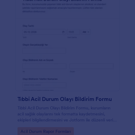
Tıbbi Acil Durum Olayı Bildirim Formu
Tıbbi Acil Durum Olayı Bildirim Formu, kurumların
acil sağlık olaylarını tek formatta kaydetmesini,
ekipleri bilgilendirmesini ve Jotform ile düzenli veri
toplama yapmasını kolaylaştırır.
Go to Category:
Acil Durum Rapor Formları