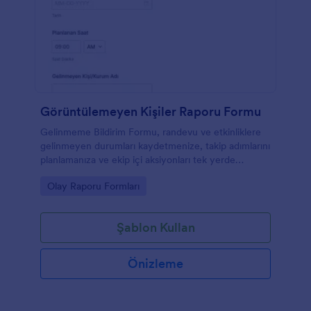
Görüntülemeyen Kişiler Raporu Formu
Gelinmeme Bildirim Formu, randevu ve etkinliklere
gelinmeyen durumları kaydetmenize, takip adımlarını
planlamanıza ve ekip içi aksiyonları tek yerde
toplamanıza yardımcı olur.
Go to Category:
Olay Raporu Formları
Şablon Kullan
Önizleme