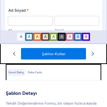
Şablon Kullan
Olay Bildirim Formu
Olay Bildirim Formu, bir kuruluş içindeki olayların
raporlanması ve belgelenmesi sürecini kolaylaştırmak
Genel Bakış
Daha Fazla
için tasarlanmış bir form şablonudur.
Go to Category:
Olay Raporu Formları
Şablon Detayı
Şablon Kullan
Tehdit Değerlendirme Formu, bir olayın hızlıca kayda