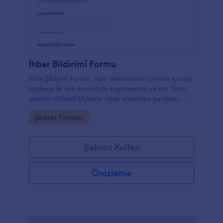
İhbar Bildirimi Formu
Polis Şikâyet Formu, olay bildirimlerini çevrim içi veri
toplama ile tek merkezde toplamanıza ve her form
yanıtını düzenli biçimde takip etmenize yardımcı
olan bir Jotform form şablonudur.
Go to Category:
Şikayet Formları
Şablon Kullan
Önizleme