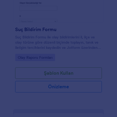
Suç Bildirim Formu
Suç Bildirim Formu ile olay bildirimlerini il, ilçe ve
olay türüne göre düzenli biçimde toplayın, tanık ve
iletişim tercihlerini kaydedin ve Jotform üzerinden
form yanıtlarını tek yerden yönetin.
Go to Category:
Olay Raporu Formları
Şablon Kullan
Önizleme