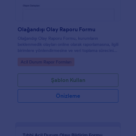
Olağandışı Olay Raporu Formu
Olağandışı Olay Raporu Formu, kurumların
beklenmedik olayları online olarak raporlamasına, ilgili
birimlere yönlendirmesine ve veri toplama sürecini
Jotform üzerinden tek yerde yönetmesine yardımcı
Go to Category:
Acil Durum Rapor Formları
olur.
Şablon Kullan
Önizleme