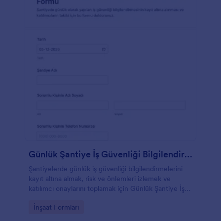
Günlük Şantiye İş Güvenliği Bilgilendirme Formu
Şantiyelerde günlük iş güvenliği bilgilendirmelerini
kayıt altına almak, risk ve önlemleri izlemek ve
katılımcı onaylarını toplamak için Günlük Şantiye İş
Güvenliği Bilgilendirme Formu kullanın.
Go to Category:
İnşaat Formları