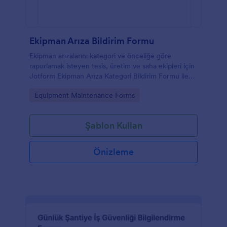
Ekipman Arıza Bildirim Formu
Ekipman arızalarını kategori ve önceliğe göre
raporlamak isteyen tesis, üretim ve saha ekipleri için
Jotform Ekipman Arıza Kategori Bildirim Formu ile
veri toplama ve takip sürecini tek yerden yönetin.
Go to Category:
Equipment Maintenance Forms
Şablon Kullan
Önizleme