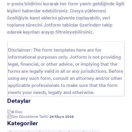
e-posta bildirimi kurarak her form yanıtı geldiğinde ilgili
Kaza Raporu
kişileri haberdar edebilirsiniz. Dosya yüklemesi
özelliğiyle kanıt eklerini güvenle toplayabilir, veri
Kaza Raporu Şablonu, bir kuruluşta veya belirli bir
bağlamda meydana gelen bir olay, kaza veya
toplama sürecini Jotform tablolar üzerinden takip
olağandışı olayla ilgili ayrıntıları belgelemek için
ederek kayıtları arayıp filtreleyebilirsiniz.
kullanılan standartlaştırılmış bir formdur. Tarih, saat,
Go to Category:
Olay Raporu Formları
yer, olayın tanımı, ilgili taraflar ve alınan önlemler gibi
temel bilgilerin kaydedilmesi için yapılandırılmış bir
Disclaimer: The form templates here are for
ana hat sağlar. Bu form, doğru ve tutarlı
informational purposes only. Jotform is not providing
Şablon Kullan
raporlamanın sağlanmasına yardımcı olarak etkin olay
legal, financial, or other advice, or implying that the
yönetimi ve analizini kolaylaştırdığı için kuruluşlar için
forms are legally valid in all or any jurisdictions. Before
çok değerlidir.Önde gelen online form oluşturucusu
Önizleme
Jotform, olay raporlamasının verimliliğini ve
using any such form, consult an attorney and/or other
etkinliğini artıran bir dizi özellik ve yetenek sunar.
applicable professionals to make sure that the form
Google Drive, Salesforce ve Dropbox gibi popüler
meets your needs, legally and otherwise.
uygulamalar ve hizmetlerle sorunsuz entegrasyon
Detaylar
yetenekleri sayesinde kuruluşlar verileri kolayca
aktarabilir ve otomatikleştirerek sorunsuz bir bilgi
0
Klon
akışı sağlayabilir. Ayrıca, Jotform'un widget
Son Güncelleme Tarihi:
24 Mayıs 2026
kütüphanesi takvimler, dosya yüklemeleri ve
Kategoriler
elektronik imzalar dahil olmak üzere olay raporlarına
ek işlevsellik sağlar. Bu, kuruluşların olay raporlarını