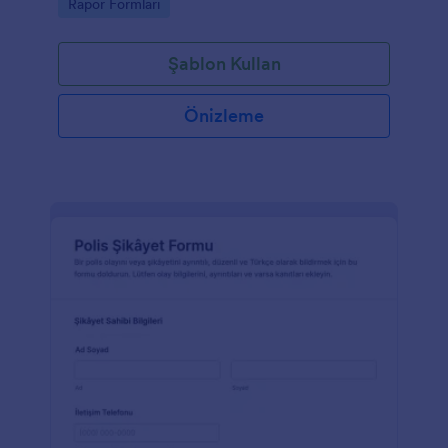
Go to Category:
Rapor Formları
Şablon Kullan
Önizleme