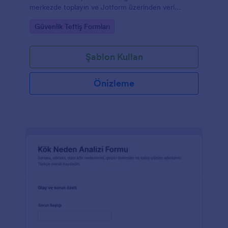
merkezde toplayın ve Jotform üzerinden veri
toplama sürecinizi hızlandırın.
Go to Category:
Güvenlik Teftiş Formları
Şablon Kullan
Önizleme