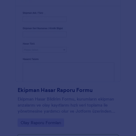
bilgilerinizi online olarak düzende tutmak için
Dropbox ve Google Drive ile entegre edin. Ücretsiz
online Genel Kaza Rapor Formu sayesinde
bilgilerinizi koruyun.
Ekipman Hasar Raporu Formu
Ekipman Hasar Bildirim Formu, kurumların ekipman
arızalarını ve olay kayıtlarını hızlı veri toplama ile
yönetmesine yardımcı olur ve Jotform üzerinden
gelen form yanıtlarını tek noktada takip etmeyi
Go to Category:
Olay Raporu Formları
kolaylaştırır.