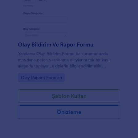
Olay Bildirim Ve Rapor Formu
Yaralama Olay Bildirim Formu ile kurumunuzda
meydana gelen yaralanma olaylarını tek bir kayıt
akışında toplayın, ekiplerin bilgilendirilmesini
hızlandırın ve Jotform ile online veri toplama sürecini
Go to Category:
Olay Raporu Formları
düzenli yönetin.
Şablon Kullan
Önizleme