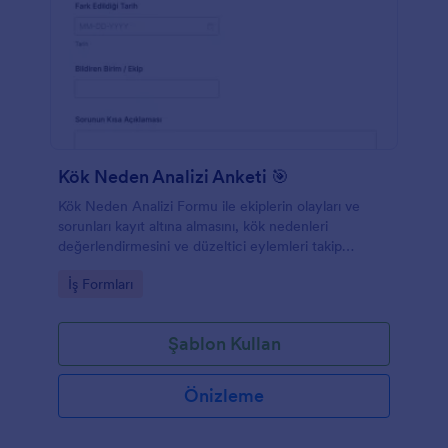
Kök Neden Analizi Anketi 🎯
Kök Neden Analizi Formu ile ekiplerin olayları ve
sorunları kayıt altına almasını, kök nedenleri
değerlendirmesini ve düzeltici eylemleri takip
etmesini kolaylaştırarak Jotform üzerinden düzenli
Go to Category:
İş Formları
veri toplama sağlayın.
Şablon Kullan
Önizleme