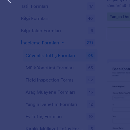
söndürücü den
Tatil Formları
17
veri toplama
Go to Cate
Yangın Den
yanıtlarını d
Bilgi Formları
40
almanıza yar
Bilgi Talep Formları
6
İnceleme Formları
371
Güvenlik Teftiş Formları
98
Mülk Yönetimi Formları
63
Field Inspection Forms
22
Araç Muayene Formları
16
Yangın Denetim Formları
12
Ev Teftiş Formları
10
Kiralık Mülkiyet Teftiş Formları
5