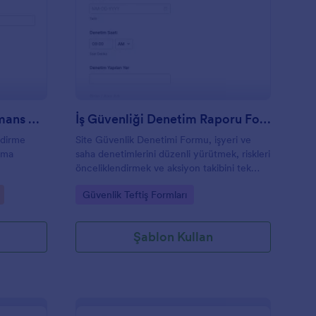
alışan Güvenliği Performans Değerlendirme Anketi
: İş Güvenliği Denet
Önizleme
Çalışan Güvenliği Performans Değerlendirme Anketi
İş Güvenliği Denetim Raporu Formu
ndirme
Site Güvenlik Denetimi Formu, işyeri ve
ışma
saha denetimlerini düzenli yürütmek, riskleri
önceliklendirmek ve aksiyon takibini tek
rme
yerde toplamak isteyen ekipler için Jotform
Go to Category:
Güvenlik Teftiş Formları
rinden
form şablonudur.
Şablon Kullan