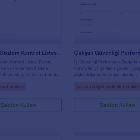
: Güvenlik Gözlem Kontrol Listesi Formu
: Ç
Önizleme
Önizleme
Güvenlik Gözlem Kontrol Listesi Formu
lem Kontrol Listesi Formu,
İş Güvenliği Performans Değerle
ke ve riskleri kayıt altına
Formu ile çalışanların güvenli çal
zeltici önlemleri takip etmenize
alışkanlıklarını dönemsel olarak
ama sürecini Jotform üzerinden
değerlendirin, gözlem ve iyileşti
gory:
Go to Category:
tesi Formları
Çalışan Değerlendirme Formları
tmenize yardımcı olur.
notlarını toplayın ve Jotform üze
form yanıtı takibini kolaylaştırın.
Şablon Kullan
Şablon Kullan