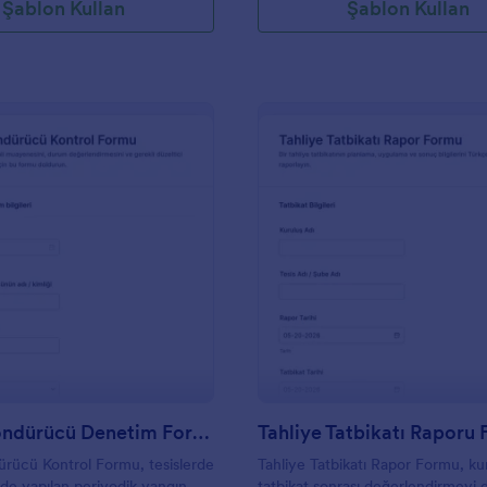
Şablon Kullan
Şablon Kullan
: Yangın Söndürücü Denetim Formu
: T
Önizleme
Önizleme
Yangın Söndürücü Denetim Formu
Tahliye Tatbikatı Raporu
rücü Kontrol Formu, tesislerde
Tahliye Tatbikatı Rapor Formu, ku
rde yapılan periyodik yangın
tatbikat sonrası değerlendirmeyi 