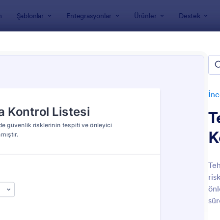
m
Şablonlar
Entegrasyonlar
Ürünler
Destek
nları
İnceleme Formları
Güvenlik Teftiş Formları
lik Teftiş Formları
İnc
T
K
Teh
ris
: Çalışma Yöntemi Ve Güvenlik Önlemleri Bey
: E
Önizleme
Önizleme
önl
sür