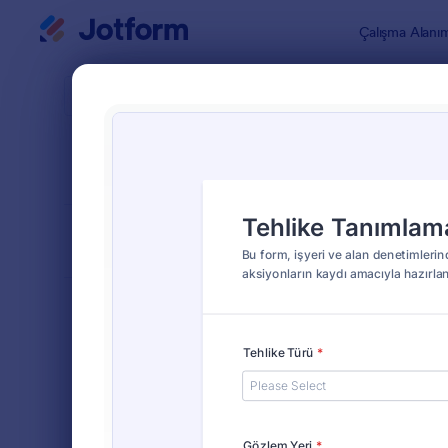
Diyalog başlangıcı
Çalışma Alanı
Form Şablo
Güven
SIRALA
Popüler
98 Şablon
FORM DÜZENİ
Klasik
TÜRLER
Sipariş Formları
689
Kayıt Formları
570