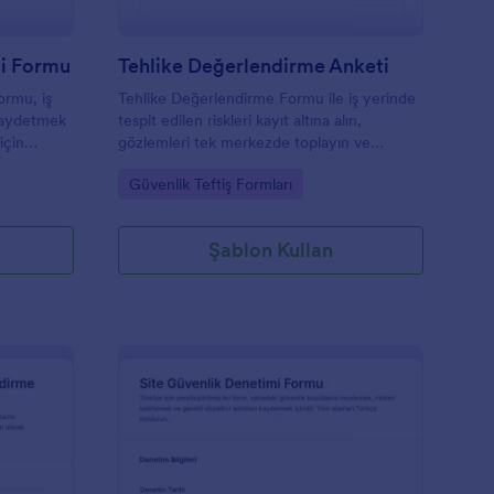
mi Formu
Tehlike Değerlendirme Anketi
ormu, iş
Tehlike Değerlendirme Formu ile iş yerinde
 kaydetmek
tespit edilen riskleri kayıt altına alın,
için
gözlemleri tek merkezde toplayın ve
anıtı
Jotform üzerinden veri toplama sürecinizi
Go to Category:
Güvenlik Teftiş Formları
hızlandırın.
Şablon Kullan