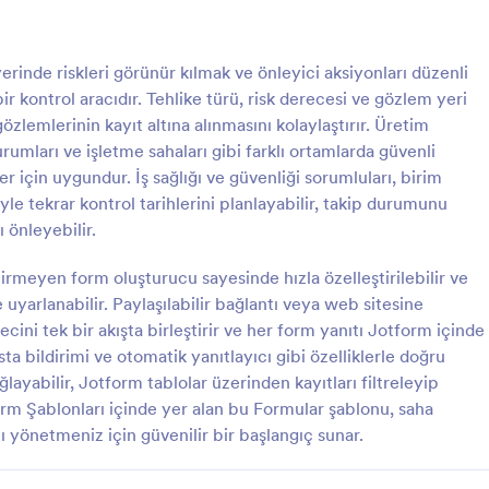
: Günlük Şantiye İş Güvenliği Bilgilendirme For
: G
Önizleme
Önizleme
erinde riskleri görünür kılmak ve önleyici aksiyonları düzenli
r kontrol aracıdır. Tehlike türü, risk derecesi ve gözlem yeri
gözlemlerinin kayıt altına alınmasını kolaylaştırır. Üretim
kurumları ve işletme sahaları gibi farklı ortamlarda güvenli
 için uygundur. İş sağlığı ve güvenliği sorumluları, birim
Günlük Şantiye İş Güvenliği Bilgilendirme Formu
iyle tekrar kontrol tarihlerini planlayabilir, takip durumunu
 günlük iş güvenliği
Gıda Üretim İyi Uygulamalar Den
 önleyebilir.
lerini kayıt altına almak, risk ve
Kontrol Listesi Formu, gıda üreti
emek ve katılımcı onaylarını
tesislerinde denetimleri kayıt altı
rmeyen form oluşturucu sayesinde hızla özelleştirilebilir ve
n Günlük Şantiye İş Güvenliği
uygunsuzlukları izlemeyi ve düzelt
uyarlanabilir. Paylaşılabilir bağlantı veya web sitesine
gory:
Go to Category:
ları
Denetim
e Formu kullanın.
faaliyetleri takip etmeyi kolaylaştır
ini tek bir akışta birleştirir ve her form yanıtı Jotform içinde
ta bildirimi ve otomatik yanıtlayıcı gibi özelliklerle doğru
Şablon Kullan
Şablon Kullan
ğlayabilir, Jotform tablolar üzerinden kayıtları filtreleyip
orm Şablonları içinde yer alan bu Formular şablonu, saha
 yönetmeniz için güvenilir bir başlangıç sunar.