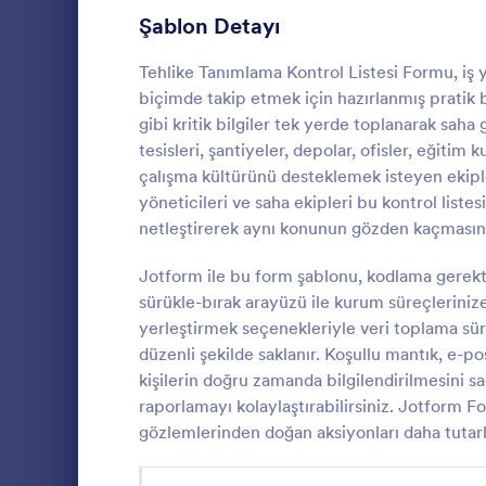
Üye Kayıt Formları
Şablon Detayı
53
Oy Formları
22
Tehlike Tanımlama Kontrol Listesi Formu, iş y
biçimde takip etmek için hazırlanmış pratik bi
Özet Formları
17
gibi kritik bilgiler tek yerde toplanarak saha 
tesisleri, şantiyeler, depolar, ofisler, eğitim 
Onay Formları
89
çalışma kültürünü desteklemek isteyen ekipler
yöneticileri ve saha ekipleri bu kontrol listes
Değerlendirme Formları
104
Şantiyelerde
netleştirerek aynı konunun gözden kaçmasını
bilgilendirme
Katılım Formları
12
önlemleri izl
Jotform ile bu form şablonu, kodlama gerekti
toplamak içi
Denetim
78
sürükle-bırak arayüzü ile kurum süreçlerinize 
Go to Cate
İnşaat Form
Bilgilendirm
yerleştirmek seçenekleriyle veri toplama sürec
Yetkilendirme Formları
67
düzenli şekilde saklanır. Koşullu mantık, e-pos
kişilerin doğru zamanda bilgilendirilmesini sa
Ödül Formları
17
raporlamayı kolaylaştırabilirsiniz. Jotform F
gözlemlerinden doğan aksiyonları daha tutarlı
Efsane Cuma Formları
3
Hesaplama Formları
15