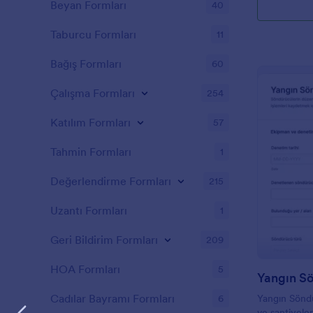
Beyan Formları
40
Taburcu Formları
11
Bağış Formları
60
Çalışma Formları
254
Katılım Formları
57
Tahmin Formları
1
Değerlendirme Formları
215
Uzantı Formları
1
Geri Bildirim Formları
209
HOA Formları
5
Cadılar Bayramı Formları
6
Yangın Söndü
ve şantiyele