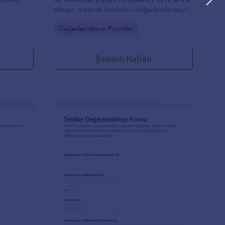
almayı, mevcut önlemleri değerlendirmeyi
rını takip
ve iyileştirme aksiyonlarını planlamayı
Go to Category:
Değerlendirme Formları
kolaylaştırır.
Şablon Kullan
ünlük Güvenlik Denetimi Formu
: Tehlike Değerlendir
Önizleme