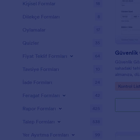
Kişisel Formlar
18
Dilekçe Formları
8
Oylamalar
17
Quizler
35
Fiyat Teklif Formları
64
Güvenlik Göz
sahadaki tehli
Tavsiye Formları
10
almanıza, dü
ve veri topl
İade Formları
24
Go to Cate
Kontrol Lis
düzenli yöne
Feragat Formları
42
Rapor Formları
425
Talep Formları
538
Yer Ayırtma Formları
99