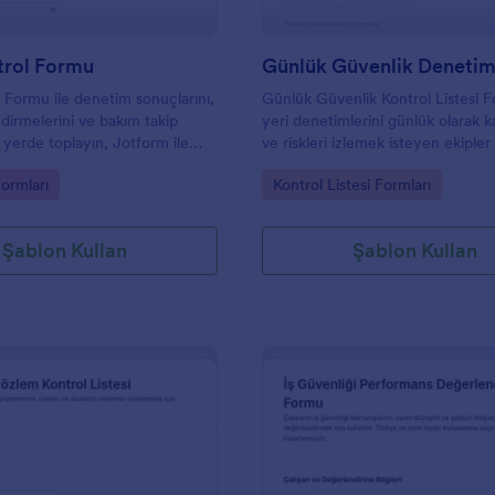
trol Formu
Günlük Güvenlik Deneti
 Formu ile denetim sonuçlarını,
Günlük Güvenlik Kontrol Listesi F
ndirmelerini ve bakım takip
yeri denetimlerini günlük olarak
ek yerde toplayın, Jotform ile
ve riskleri izlemek isteyen ekipler 
oplama sürecini hızlandırın ve
Jotform ile veri toplama ve form y
gory:
Go to Category:
ormları
Kontrol Listesi Formları
ayıtlarını düzenli yönetin.
takibini kolaylaştırır.
Şablon Kullan
Şablon Kullan