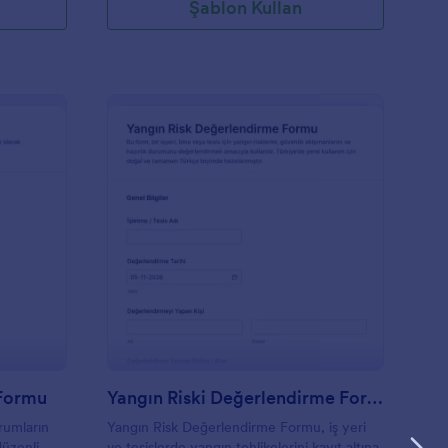
Şablon Kullan
ahliye Tatbikatı Raporu Formu
: Yangın Riski Değerl
Önizleme
 Formu
Yangın Riski Değerlendirme Formu
rumların
Yangın Risk Değerlendirme Formu, iş yeri
düzenli
ve tesislerde yangın tehlikelerini kayıt altına