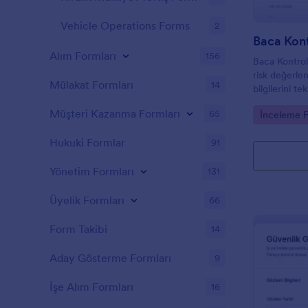
Vehicle Operations Forms
2
Baca Kon
Alım Formları
156
Baca Kontrol
risk değerle
Mülakat Formları
14
bilgilerini t
online veri t
Müşteri Kazanma Formları
65
Go to Cate
İnceleme F
form yanıtı k
Hukuki Formlar
91
Yönetim Formları
131
Üyelik Formları
66
Form Takibi
14
Aday Gösterme Formları
9
İşe Alım Formları
16