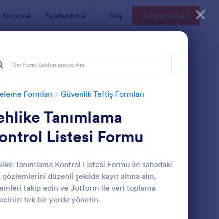
Kurumsal
Fiyatlandırma
Giriş
Ücretsiz Kaydol
eleme Formları
Güvenlik Teftiş Formları
ehlike Tanımlama
ontrol Listesi Formu
like Tanımlama Kontrol Listesi Formu ile sahadaki
k gözlemlerini düzenli şekilde kayıt altına alın,
anı Formu (SWMS Formu)
kskavatör Günlük Kontrol Formu 🚧
: Günlük Devriye Kont
Önizleme
emleri takip edin ve Jotform ile veri toplama
ecinizi tek bir yerde yönetin.