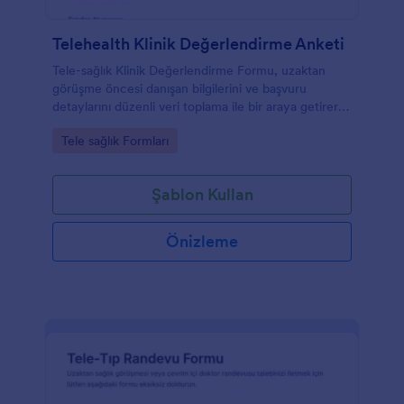
Telehealth Klinik Değerlendirme Anketi
Tele-sağlık Klinik Değerlendirme Formu, uzaktan
görüşme öncesi danışan bilgilerini ve başvuru
detaylarını düzenli veri toplama ile bir araya getirerek
kliniklerin ön değerlendirme ve planlama sürecini
Go to Category:
Tele sağlık Formları
kolaylaştırır.
Şablon Kullan
Önizleme