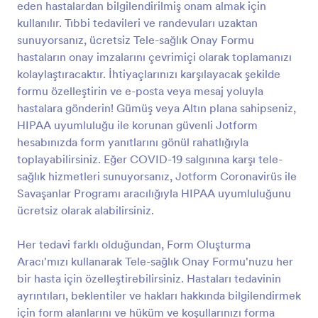
eden hastalardan bilgilendirilmiş onam almak için
korunan güvenli Jotform hesabınızda form yanıtlarını
Önizleme
gönül rahatlığıyla toplayabilirsiniz. Eğer COVID-19
kullanılır. Tıbbi tedavileri ve randevuları uzaktan
salgınına karşı tele-sağlık hizmetleri sunuyorsanız,
sunuyorsanız, ücretsiz Tele-sağlık Onay Formu
Jotform Coronavirüs ile Savaşanlar Programı
hastaların onay imzalarını çevrimiçi olarak toplamanızı
aracılığıyla HIPAA uyumluluğunu ücretsiz olarak
kolaylaştıracaktır. İhtiyaçlarınızı karşılayacak şekilde
alabilirsiniz. Her tedavi farklı olduğundan, Form
formu özelleştirin ve e-posta veya mesaj yoluyla
Oluşturma Aracı'mızı kullanarak Tele-sağlık Onay
Formu'nuzu her bir hasta için özelleştirebilirsiniz.
hastalara gönderin! Gümüş veya Altın plana sahipseniz,
Hastaları tedavinin ayrıntıları, beklentiler ve hakları
HIPAA uyumluluğu ile korunan güvenli Jotform
hakkında bilgilendirmek için form alanlarını ve hüküm
hesabınızda form yanıtlarını gönül rahatlığıyla
ve koşullarınızı forma sürükleyip bırakmanız
toplayabilirsiniz. Eğer COVID-19 salgınına karşı tele-
yeterlidir. Form yanıtlarını farklı hesaplara otomatik
sağlık hizmetleri sunuyorsanız, Jotform Coronavirüs ile
olarak senkronize etmek için formunuzu
güvendiğiniz farklı uygulamalarla entegre
Savaşanlar Programı aracılığıyla HIPAA uyumluluğunu
edebilirsiniz. Hastaları çevrimiçi bakım ve tedavi
ücretsiz olarak alabilirsiniz.
görmeye başlamadan önce bilgilendirmek için özel
bir Tele-sağlık Onay Formu kullanın.
Her tedavi farklı olduğundan, Form Oluşturma
Aracı'mızı kullanarak Tele-sağlık Onay Formu'nuzu her
bir hasta için özelleştirebilirsiniz. Hastaları tedavinin
ayrıntıları, beklentiler ve hakları hakkında bilgilendirmek
için form alanlarını ve hüküm ve koşullarınızı forma