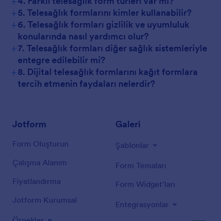
+
4. Farklı telesağlık form türleri var mı?
+
5. Telesağlık formlarını kimler kullanabilir?
+
6. Telesağlık formları gizlilik ve uyumluluk
konularında nasıl yardımcı olur?
+
7. Telesağlık formları diğer sağlık sistemleriyle
entegre edilebilir mi?
+
8. Dijital telesağlık formlarını kağıt formlara
tercih etmenin faydaları nelerdir?
Jotform
Galeri
Form Oluşturun
Şablonlar
Çalışma Alanım
Form Temaları
Fiyatlandırma
Form Widget'ları
Jotform Kurumsal
Entegrasyonlar
Örnekler