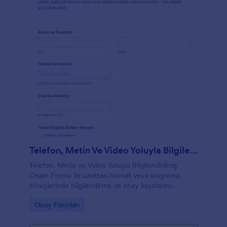
Telefon, Metin Ve Video Yoluyla Bilgilendirilmiş Onam Formu
Telefon, Metin ve Video Yoluyla Bilgilendirilmiş
Onam Formu ile uzaktan hizmet veya araştırma
süreçlerinde bilgilendirme ve onay kayıtlarını
Jotform üzerinden dijital olarak toplayın ve yönetin.
Go to Category:
Onay Formları