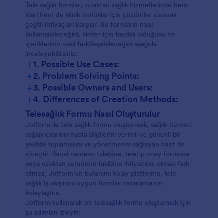
Tele sağlık formları, uzaktan sağlık hizmetlerinde hem
idari hem de klinik zorluklar için çözümler sunarak
çeşitli ihtiyaçları karşılar. Bu formların nasıl
kullanılabileceğini, kimler için faydalı olduğunu ve
içeriklerinin nasıl farklılaşabileceğini aşağıda
inceleyebilirsiniz:
+
1. Possible Use Cases:
+
2. Problem Solving Points:
+
3. Possible Owners and Users:
+
4. Differences of Creation Methods:
Telesağlık Formu Nasıl Oluşturulur
Jotform ile tele sağlık formu oluşturmak, sağlık hizmeti
sağlayıcılarının hasta bilgilerini verimli ve güvenli bir
şekilde toplamasını ve yönetmesini sağlayan basit bir
süreçtir. Sanal randevu talebine, teletıp onay formuna
veya uzaktan semptom takibine ihtiyacınız olması fark
etmez, Jotform'un kullanımı kolay platformu, tele
sağlık iş akışınıza uygun formları tasarlamanızı
kolaylaştırır.
Jotform kullanarak bir telesağlık formu oluşturmak için
şu adımları izleyin: