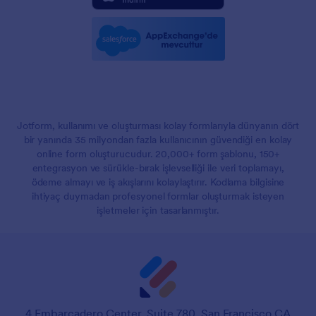
Jotform, kullanımı ve oluşturması kolay formlarıyla dünyanın dört
bir yanında 35 milyondan fazla kullanıcının güvendiği en kolay
online form oluşturucudur. 20,000+ form şablonu, 150+
entegrasyon ve sürükle-bırak işlevselliği ile veri toplamayı,
ödeme almayı ve iş akışlarını kolaylaştırır. Kodlama bilgisine
ihtiyaç duymadan profesyonel formlar oluşturmak isteyen
işletmeler için tasarlanmıştır.
4 Embarcadero Center, Suite 780, San Francisco CA