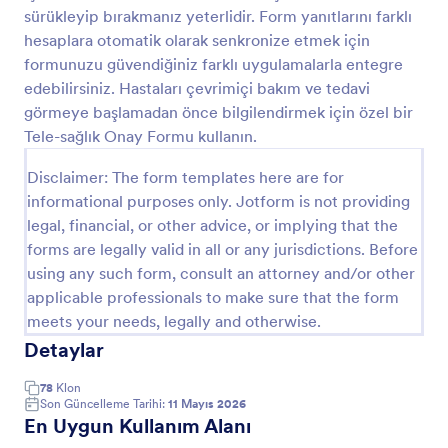
sürükleyip bırakmanız yeterlidir. Form yanıtlarını farklı
Uzaktan Sağlık Hizmetleri Sözleşme Formu
hesaplara otomatik olarak senkronize etmek için
Uzaktan Sağlık Hizmetleri Sözleşme Formu, uzaktan
formunuzu güvendiğiniz farklı uygulamalarla entegre
sağlık hizmeti öncesi onay ve bilgilendirme
edebilirsiniz. Hastaları çevrimiçi bakım ve tedavi
süreçlerini yönetmek isteyen klinikler ve uzmanlar
görmeye başlamadan önce bilgilendirmek için özel bir
için veri toplama ve form yanıtı takibini kolaylaştırır.
Tele-sağlık Onay Formu kullanın.
Go to Category:
Onay Formları
Disclaimer: The form templates here are for
Şablon Kullan
informational purposes only. Jotform is not providing
legal, financial, or other advice, or implying that the
forms are legally valid in all or any jurisdictions. Before
Önizleme
using any such form, consult an attorney and/or other
applicable professionals to make sure that the form
meets your needs, legally and otherwise.
Detaylar
78
Klon
Son Güncelleme Tarihi:
11 Mayıs 2026
En Uygun Kullanım Alanı