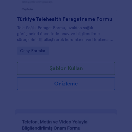
Türkiye Telehealth Feragatname Formu
Tele Sağlık Feragat Formu, uzaktan sağlık
görüşmeleri öncesinde onay ve bilgilendirme
süreçlerini dijitalleştirerek kurumların veri toplama ve
form yanıtı yönetimini Jotform ile kolaylaştırır.
Go to Category:
Onay Formları
Şablon Kullan
Önizleme