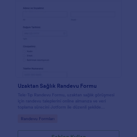
Uzaktan Sağlık Randevu Formu
Tele-Tıp Randevu Formu, uzaktan sağlık görüşmesi
için randevu taleplerini online almanıza ve veri
toplama sürecini Jotform ile düzenli şekilde
yönetmenize yardımcı olur.
Go to Category:
Randevu Formları
Şablon Kullan