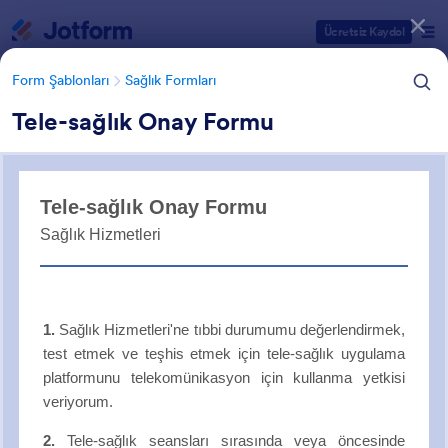
Diyalog başlangıcı
Ücretsiz Kaydol
Form Şablonları
Sağlık Formları
Tele-sağlık Onay Formu
Form Şablonu Kategorileri
Form Şablonları
Sağlık Formları
Tele sağlık Formları
7 Şablon