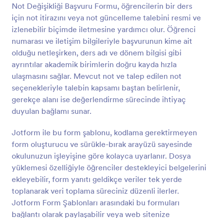
Not Değişikliği Başvuru Formu, öğrencilerin bir ders
Önizleme
için not itirazını veya not güncelleme talebini resmi ve
izlenebilir biçimde iletmesine yardımcı olur. Öğrenci
numarası ve iletişim bilgileriyle başvurunun kime ait
olduğu netleşirken, ders adı ve dönem bilgisi gibi
ayrıntılar akademik birimlerin doğru kayda hızla
ulaşmasını sağlar. Mevcut not ve talep edilen not
seçenekleriyle talebin kapsamı baştan belirlenir,
gerekçe alanı ise değerlendirme sürecinde ihtiyaç
duyulan bağlamı sunar.
Jotform ile bu form şablonu, kodlama gerektirmeyen
form oluşturucu ve sürükle-bırak arayüzü sayesinde
okulunuzun işleyişine göre kolayca uyarlanır. Dosya
yüklemesi özelliğiyle öğrenciler destekleyici belgelerini
ekleyebilir, form yanıtı geldikçe veriler tek yerde
toplanarak veri toplama süreciniz düzenli ilerler.
Jotform Form Şablonları arasındaki bu formuları
bağlantı olarak paylaşabilir veya web sitenize