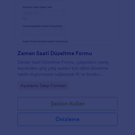
Zaman Saati Düzeltme Formu
Zaman Saati Düzeltme Formu, çalışanların yanlış
kaydedilen giriş çıkış saatleri için dijital düzeltme
talebi oluşturmasını sağlayarak İK ve bordro
ekiplerinin zaman kaydı süreçlerini tek noktadan
Go to Category:
Ayarlama Talep Formları
yönetmesine yardımcı olur.
Şablon Kullan
Önizleme