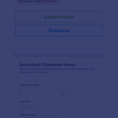
Go to Category:
Ayarlama Talep Formları
Şablon Kullan
Önizleme