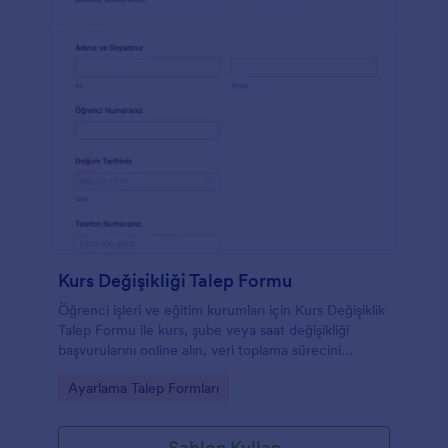
Kurs Değişikliği Talep Formu
Öğrenci işleri ve eğitim kurumları için Kurs Değişiklik
Talep Formu ile kurs, şube veya saat değişikliği
başvurularını online alın, veri toplama sürecini
düzenleyin ve form yanıtlarını tek yerde takip edin.
Go to Category:
Ayarlama Talep Formları
Şablon Kullan