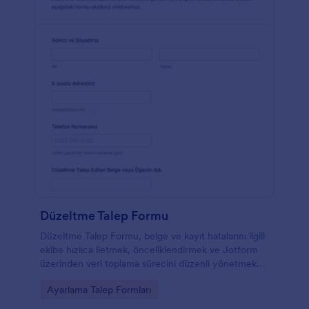
Düzeltme Talep Formu
Düzeltme Talep Formu, belge ve kayıt hatalarını ilgili
ekibe hızlıca iletmek, önceliklendirmek ve Jotform
üzerinden veri toplama sürecini düzenli yönetmek
isteyen kurumlar için idealdir.
Go to Category:
Ayarlama Talep Formları