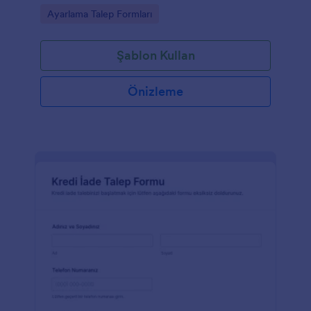
ile veri toplama akışını tek noktadan yönetin.
Go to Category:
Ayarlama Talep Formları
Şablon Kullan
Önizleme