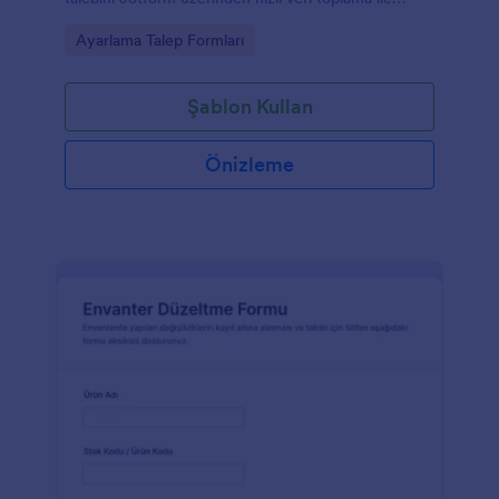
yönetmek isteyen kurumlar için idealdir.
Go to Category:
Ayarlama Talep Formları
Şablon Kullan
Önizleme