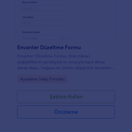
Envanter Düzeltme Formu
Envanter Düzeltme Formu, stok miktarı
değişikliklerini gerekçesi ve onayıyla kayıt altına
alarak depo, mağaza ve üretim ekiplerinin envanter
güncellemelerini Jotform üzerinden düzenli biçimde
Go to Category:
Ayarlama Talep Formları
yönetmesine yardımcı olur.
Şablon Kullan
Önizleme