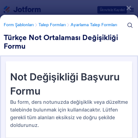
Diyalog başlangıcı
Ücretsiz Kaydol
Form Şablonları
Talep Formları
Ayarlama Talep Formları
Türkçe Not Ortalaması Değişikliği
Formu
Form Şablonu Kategorileri
Form Şablonları
Talep Formları
Ayarlama Talep Formları
Ayarlama Talep Formları
20 Şablon