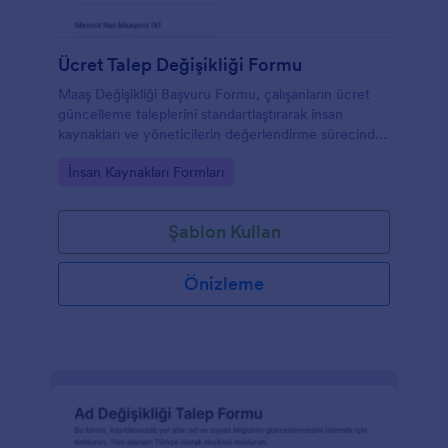
Ücret Talep Değişikliği Formu
Maaş Değişikliği Başvuru Formu, çalışanların ücret
güncelleme taleplerini standartlaştırarak insan
kaynakları ve yöneticilerin değerlendirme sürecinde
veri toplama ve takip işini kolaylaştırır.
Go to Category:
İnsan Kaynakları Formları
Şablon Kullan
Önizleme