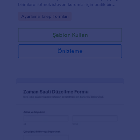
birimlere iletmek isteyen kurumlar için pratik bir
form şablonudur.
Go to Category:
Ayarlama Talep Formları
Şablon Kullan
Önizleme