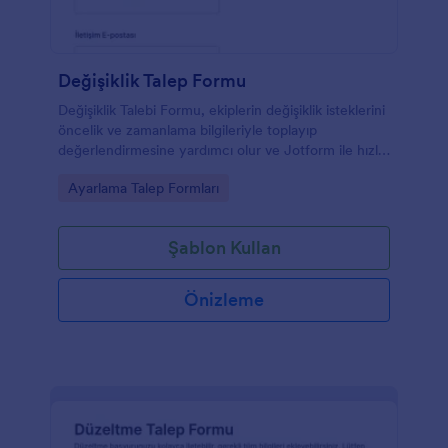
Değişiklik Talep Formu
Değişiklik Talebi Formu, ekiplerin değişiklik isteklerini
öncelik ve zamanlama bilgileriyle toplayıp
değerlendirmesine yardımcı olur ve Jotform ile hızlı
veri toplama süreci kurmanızı sağlar.
Go to Category:
Ayarlama Talep Formları
Şablon Kullan
Önizleme