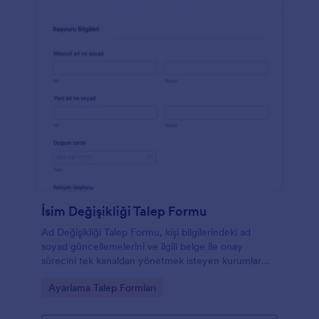
İsim Değişikliği Talep Formu
Ad Değişikliği Talep Formu, kişi bilgilerindeki ad
soyad güncellemelerini ve ilgili belge ile onay
sürecini tek kanaldan yönetmek isteyen kurumlar
için pratik bir form şablonudur.
Go to Category:
Ayarlama Talep Formları