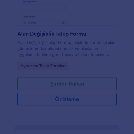
Alan Değişiklik Talep Formu
Alan Değişikliği Talep Formu, ekiplerin kurum içi alan
güncelleme taleplerini öncelik ve planlanan
uygulama tarihine göre toplayıp takip etmesine
yardımcı olan Jotform form şablonudur.
Go to Category:
Ayarlama Talep Formları
Şablon Kullan
Önizleme