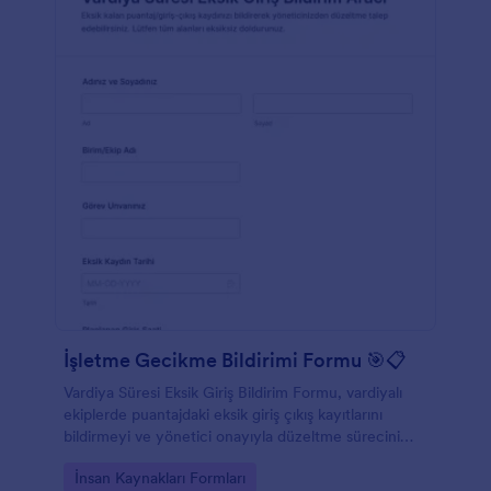
İşletme Gecikme Bildirimi Formu 🎯📋
Vardiya Süresi Eksik Giriş Bildirim Formu, vardiyalı
ekiplerde puantajdaki eksik giriş çıkış kayıtlarını
bildirmeyi ve yönetici onayıyla düzeltme sürecini
Jotform üzerinden düzenli veri toplama ile
Go to Category:
İnsan Kaynakları Formları
yürütmeyi kolaylaştırır.