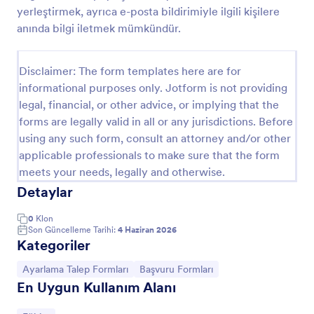
yerleştirmek, ayrıca e-posta bildirimiyle ilgili kişilere
Değerlendirme İtiraz Formu
anında bilgi iletmek mümkündür.
Değerlendirme İtiraz Formu, değerlendirme
sonuçlarına yönelik itirazları tek noktadan veri
Disclaimer: The form templates here are for
toplama ile yönetmek isteyen kurumlar için başvuru
almayı ve inceleme sürecini takip etmeyi
informational purposes only. Jotform is not providing
Go to Category:
Şikayet Formları
kolaylaştırır.
legal, financial, or other advice, or implying that the
forms are legally valid in all or any jurisdictions. Before
using any such form, consult an attorney and/or other
Şablon Kullan
applicable professionals to make sure that the form
meets your needs, legally and otherwise.
Önizleme
Detaylar
0
Klon
Son Güncelleme Tarihi:
4 Haziran 2026
Kategoriler
Kategoriye git:
Kategoriye git:
Ayarlama Talep Formları
Başvuru Formları
En Uygun Kullanım Alanı