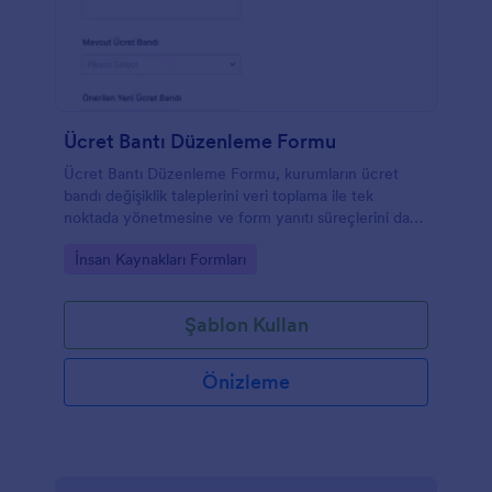
Ücret Bantı Düzenleme Formu
Ücret Bantı Düzenleme Formu, kurumların ücret
bandı değişiklik taleplerini veri toplama ile tek
noktada yönetmesine ve form yanıtı süreçlerini daha
düzenli takip etmesine yardımcı olur.
Go to Category:
İnsan Kaynakları Formları
Şablon Kullan
Önizleme