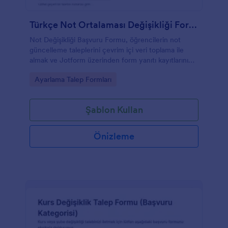
Türkçe Not Ortalaması Değişikliği Formu
Not Değişikliği Başvuru Formu, öğrencilerin not
güncelleme taleplerini çevrim içi veri toplama ile
almak ve Jotform üzerinden form yanıtı kayıtlarını
tek yerde yönetmek isteyen okullar için idealdir.
Go to Category:
Ayarlama Talep Formları
Şablon Kullan
Önizleme