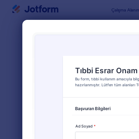
Diyalog başlangıcı
Çalışma Alanı
Form Şablo
Bilgi
SIRALA
Popüler
63 Şablon
FORM DÜZENİ
Klasik
TÜRLER
Sipariş Formları
689
Kayıt Formları
570