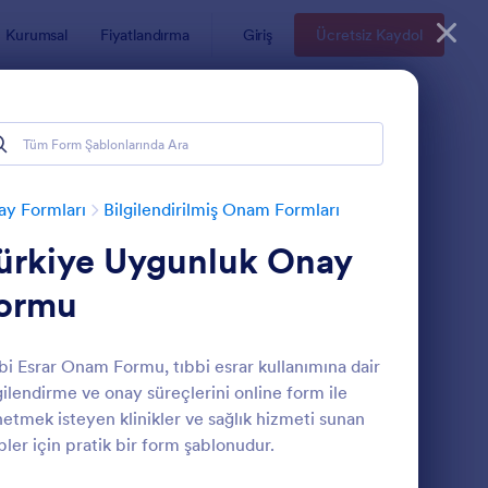
Kurumsal
Fiyatlandırma
Giriş
Ücretsiz Kaydol
y Formları
Bilgilendirilmiş Onam Formları
ürkiye Uygunluk Onay
ormu
bi Esrar Onam Formu, tıbbi esrar kullanımına dair
gilendirme ve onay süreçlerini online form ile
meliyatı Bilgilendirilmiş Onam Formu
: Dental Aydinlatilm
Önizleme
etmek isteyen klinikler ve sağlık hizmeti sunan
pler için pratik bir form şablonudur.