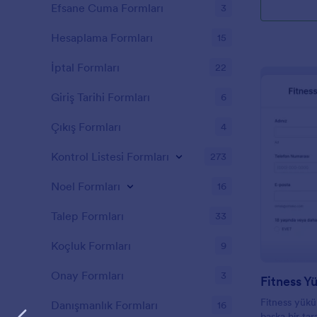
Efsane Cuma Formları
3
Hesaplama Formları
15
İptal Formları
22
Giriş Tarihi Formları
6
Çıkış Formları
4
Kontrol Listesi Formları
273
Noel Formları
16
Talep Formları
33
Koçluk Formları
9
Onay Formları
3
Fitness yüküm
Danışmanlık Formları
16
başka bir tar