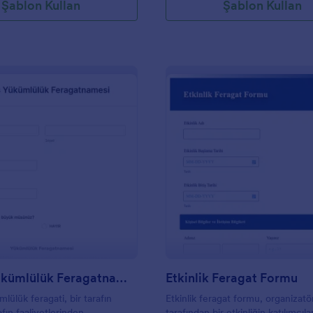
Şablon Kullan
Şablon Kullan
: Fitness Yükümlülük Feragatnamesi
: E
Önizleme
Önizleme
Fitness Yükümlülük Feragatnamesi
Etkinlik Feragat Formu
lülük feragati, bir tarafın
Etkinlik feragat formu, organizatö
afın faaliyetlerinden
tarafından bir etkinliğin katılımcılar