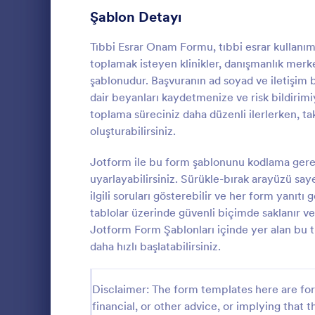
Şablon Detayı
Onay Formlarını Paylaşma
14
Seyahat İzin Formları
Tıbbi Esrar Onam Formu, tıbbi esrar kullanımı
11
toplamak isteyen klinikler, danışmanlık merke
Recording Consent Forms
7
şablonudur. Başvuranın ad soyad ve iletişim 
dair beyanları kaydetmenize ve risk bildirimiy
Tele sağlık Formları
7
toplama süreciniz daha düzenli ilerlerken, tak
oluşturabilirsiniz.
Makyaj Formları
4
Profesyonel
danışmanlık 
Jotform ile bu form şablonunu kodlama ger
Yaz Kampı Onam Formları
4
tedavi için u
uyarlayabilirsiniz. Sürükle-bırak arayüzü say
sağlayan bir
Hastane Taburcu Formu
3
ilgili soruları gösterebilir ve her form yanıtı 
Go to Cate
Bilgilendir
hizmeti ile d
tablolar üzerinde güvenli biçimde saklanır v
hizmetler ve 
Finansman Onay Formları
2
Jotform Form Şablonları içinde yer alan bu t
içerir. Bu bel
sınırlamaları
daha hızlı başlatabilirsiniz.
LCV Formları
36
verilmesine 
Danışmanlık 
Randevu Formları
97
isteyen danı
Disclaimer: The form templates here are for 
doldurulabil
financial, or other advice, or implying that th
İletişim Formları
183