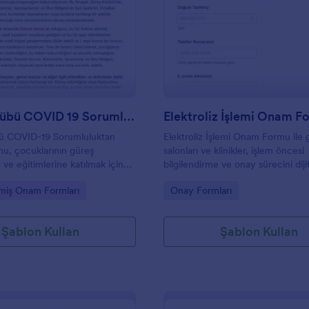
: Güreş Kulübü COVID 19 Sorumluluğundan Fer
: E
Önizleme
Önizleme
Güreş Kulübü COVID 19 Sorumluluğundan Feragat Formu
Elektroliz İşlemi Onam F
ü COVID-19 Sorumluluktan
Elektroliz İşlemi Onam Formu ile g
u, çocuklarının güreş
salonları ve klinikler, işlem öncesi
e ve eğitimlerine katılmak için
bilgilendirme ve onay sürecini diji
 onayını almak için
ortamda yöneterek veri toplama 
gory:
Go to Category:
ilmiş Onam Formları
Onay Formları
ır. Bu formu kolayca
gönderimini daha düzenli takip ede
r, şartlarınızı bu çevrimiçi
ilir ve e-imza toplayabilirsiniz.
Şablon Kullan
Şablon Kullan