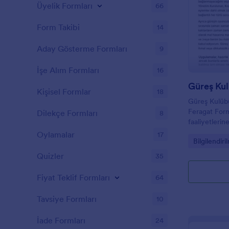
Üyelik Formları
66
Form Takibi
14
Aday Gösterme Formları
9
İşe Alım Formları
16
Kişisel Formlar
18
Güreş Kulüb
Feragat Form
Dilekçe Formları
8
faaliyetlerin
ebeveynlerin
Oylamalar
17
Go to Cate
Bilgilendir
tasarlanmışt
düzenleyebili
Quizler
35
forma ekleyeb
Fiyat Teklif Formları
64
Tavsiye Formları
10
İade Formları
24