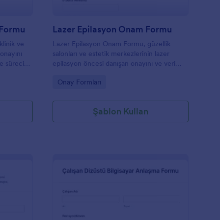
 Formu
Lazer Epilasyon Onam Formu
linik ve
Lazer Epilasyon Onam Formu, güzellik
 onayını
salonları ve estetik merkezlerinin lazer
me sürecini
epilasyon öncesi danışan onayını ve veri
de
toplama sürecini Jotform üzerinden düzenli
Go to Category:
Onay Formları
şekilde yönetmesine yardımcı olur.
Şablon Kullan