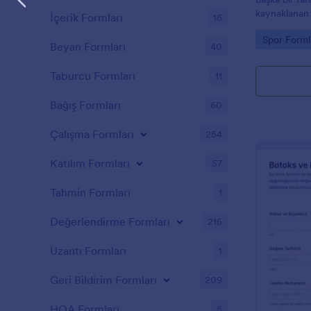
kaynaklanan z
İçerik Formları
16
sorumlulukta
Go to Cate
Spor Forml
bir belgedir
Beyan Formları
40
durumlarında
sorumlulukta
Taburcu Formları
11
Fitness Sor
kullanın. For
Bağış Formları
60
özelleştirin 
renklerinizi 
Çalışma Formları
254
Online Form
kullanın.Alan
Katılım Formları
57
özelleştirmen
yükümlülük f
Tahmin Formları
1
güncelleyebi
aradığınız ce
Değerlendirme Formları
215
soruları çeşit
dokunuş için 
seçmek de da
Uzantı Formları
1
oluşturucum
özelleştirm
Geri Bildirim Formları
209
gerektirmez!
HOA Formları
5