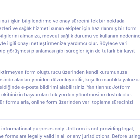
temel gereksinimlerini sağlayan bi
Ortaya çıkabilecek riskler ve başk
: Profesyonel Danışmanlık Onayı Formu
: C
Önizleme
Önizleme
alternatif yöntemlerin yapılabilece
na ilişkin bilgilendirme ve onay sürecini tek bir noktada
bilgiler verilir. Belirli bir prosedür
zleri ve sağlık hizmeti sunan ekipler için hazırlanmış bir form
ayrıntılı içerik sağlamak amacıyla
şablonunun içeriği kolayca değiştir
bilgilerini almanıza, mevcut sağlık durumu ve kullanım nedenin
formu ameliyat olacak hastalarınız
le ilgili onayı netleştirmenize yardımcı olur. Böylece veri
kullanın. Bilgilenmelerine ve mantı
ip görüşmesi planlaması gibi süreçler için de tutarlı bir kayıt
almalarına yardımcı olun.
Profesyonel Danışmanlık Onayı Formu
 Danışmanlık Onayı Formu,
Masaj terapisi için basit COVID-1
hizmeti almak isteyenlerin
formu.
ektirmeyen form oluşturucu üzerinden kendi kurumunuza
ygun bir şekilde onay almalarını
esinde alanları yeniden düzenleyebilir, koşullu mantıkla yalnızc
 belgedir. Form, danışmanlık
geldiğinde e-posta bildirimi alabilirsiniz. Yanıtlarınız Jotform
gory:
Go to Category:
ilmiş Onam Formları
Bilgilendirilmiş Onam Formları
anışan kişi arasında yapılacak
e ekibinizin başvuruları tek yerden yönetmesine destek olur.
sözleşmeye ilişkin bilgileri
ür formularla, online form üzerinden veri toplama sürecinizi
ge, tedavinin riskleri,
Şablon Kullan
Şablon Kullan
 ve faydaları hakkında bilgi
de yardımcı olur. Profesyonel
Onayı Formu, terapi almak
şanlar tarafından kolayca
informational purposes only. Jotform is not providing legal,
ir ve danışman tarafından da
e forms are legally valid in all or any jurisdictions. Before usin