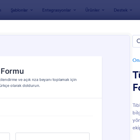
m
Şablonlar
Entegrasyonlar
Ürünler
Destek
nları
Onay Formları
Bilgilendirilmiş Onam Formları
lendirilmiş Onam Formları
Ona
T
F
Tıb
bil
: Bilgilendirilmiş Gönüllü Onam Formu
: A
Önizleme
Önizleme
yön
eki