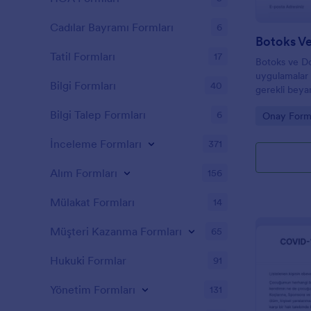
Cadılar Bayramı Formları
6
Botoks V
Tatil Formları
17
Botoks ve D
uygulamalar 
Bilgi Formları
40
gerekli beya
isteyen klini
Bilgi Talep Formları
6
Go to Cate
Onay Forml
pratik bir ç
İnceleme Formları
371
Alım Formları
156
Mülakat Formları
14
Müşteri Kazanma Formları
65
Hukuki Formlar
91
Yönetim Formları
131