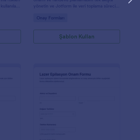
kullanılan
yönetin ve Jotform ile veri toplama sürecini
u her
dijitalleştirin.
Go to Category:
Onay Formları
n Etkinlik
ak bir
Şablon Kullan
çmesini
yaçlarına
sınız
mu şablonu
çlar için
rdım
ok daha
eşsiz
rak
t renkleri,
rek
uru İğne Tedavisi Onam Formu
: Lazer Epilasyon On
Önizleme