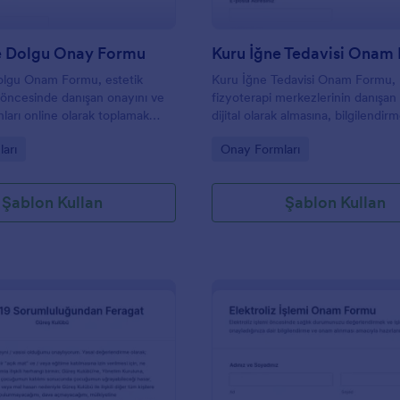
e Dolgu Onay Formu
Kuru İğne Tedavisi Onam
olgu Onam Formu, estetik
Kuru İğne Tedavisi Onam Formu, k
öncesinde danışan onayını ve
fizyoterapi merkezlerinin danışan
nları online olarak toplamak
dijital olarak almasına, bilgilendir
kler ve güzellik merkezleri için
belgeleyip kayıtları düzenli biçim
gory:
Go to Category:
arı
Onay Formları
özüm sunar.
yönetmesine yardımcı olur.
Şablon Kullan
Şablon Kullan