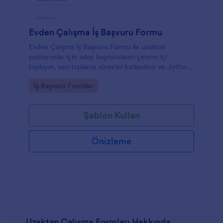
Evden Çalışma İş Başvuru Formu
Evden Çalışma İş Başvuru Formu ile uzaktan
pozisyonlar için aday başvurularını çevrim içi
toplayın, veri toplama sürecini hızlandırın ve Jotform
ile form gönderimlerini tek yerden yönetin.
Go to Category:
İş Başvuru Formları
Şablon Kullan
Önizleme
Uzaktan Çalışma Formları Hakkında