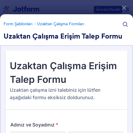
Diyalog başlangıcı
Ücretsiz Kaydol
Form Şablonları
Uzaktan Çalışma Formları
Uzaktan Çalışma Erişim Talep Formu
Form Şablonu Kategorileri
Form Şablonları
Uzaktan Çalışma Formları
Uzaktan Çalışma Formları
6 Şablon