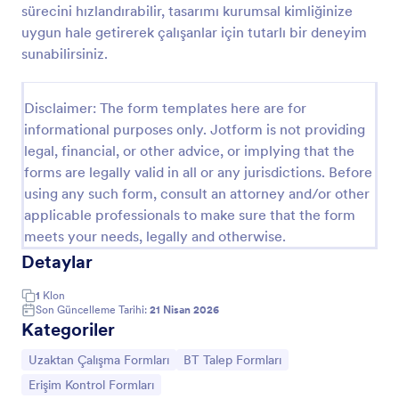
sürecini hızlandırabilir, tasarımı kurumsal kimliğinize
Yazılım Hatası Takip Formu
uygun hale getirerek çalışanlar için tutarlı bir deneyim
sunabilirsiniz.
Yazılım hatalarını takip etmek için bir form mu
arıyorsunuz? Yazılım Hatası Takip Formu, destek
ekibinin sistem ve yazılım sorunlarına yanıt vermesi
Disclaimer: The form templates here are for
için harika bir hata toplama aracıdır. Hatayı,
Go to Category:
Uzaktan Çalışma Formları
tarayıcıyı, kullanılan işletim sistemini ve sorunun nasıl
informational purposes only. Jotform is not providing
çözülmesi gerektiğine ilişkin bilgiler verir. Kullanıcılar
legal, financial, or other advice, or implying that the
bu hata takip formunu kullanarak hatayla ilgili bir
forms are legally valid in all or any jurisdictions. Before
Şablon Kullan
ekran görüntüsü de yükleyebilirler.
using any such form, consult an attorney and/or other
applicable professionals to make sure that the form
Önizleme
meets your needs, legally and otherwise.
Detaylar
1
Klon
Son Güncelleme Tarihi:
21 Nisan 2026
Kategoriler
Kategoriye git:
Kategoriye git:
Uzaktan Çalışma Formları
BT Talep Formları
Kategoriye git:
Erişim Kontrol Formları