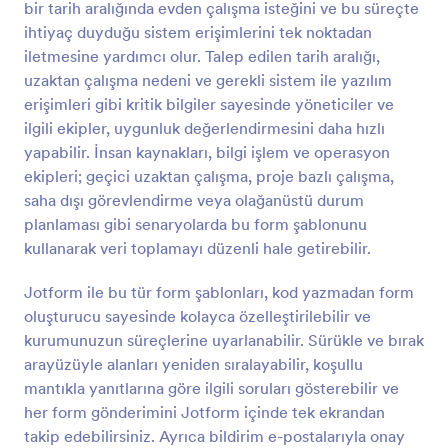
bir tarih aralığında evden çalışma isteğini ve bu süreçte
online yanıt almaya başlamak için şirketinizin web
Önizleme
sitesine yerleştirebilir veya doğrudan çalışanlarınızla
ihtiyaç duyduğu sistem erişimlerini tek noktadan
paylaşabilirsiniz. Çalışanlar formu herhangi bir
iletmesine yardımcı olur. Talep edilen tarih aralığı,
cihazdan doldurabilir ve gönderiler Jotform
uzaktan çalışma nedeni ve gerekli sistem ile yazılım
hesabınızda güvenli bir şekilde saklanır. Sektörünüzle
erişimleri gibi kritik bilgiler sayesinde yöneticiler ve
ilgili sorular dahil olmak üzere logonuzu ekleyerek,
ilgili ekipler, uygunluk değerlendirmesini daha hızlı
hatta sürükle ve bırak Form Oluşturucumuz ile
kişiselleştirilmiş bir dokunuş için şablonun renklerini
yapabilir. İnsan kaynakları, bilgi işlem ve operasyon
değiştirerek bu Vardiya Kaydı Düzenleme Formunu
ekipleri; geçici uzaktan çalışma, proje bazlı çalışma,
işletmenize uygun hale getirebilirsiniz! Ayrıca
saha dışı görevlendirme veya olağanüstü durum
Google E-Tablolar, Dropbox veya Google Drive gibi
planlaması gibi senaryolarda bu form şablonunu
halihazırda kullanmakta olduğunuz diğer hesaplara
kullanarak veri toplamayı düzenli hale getirebilir.
verdiğiniz yanıtları senkronize etmek istiyorsanız,
bunu Jotform'un 100'den fazla ücretsiz uygulama
entegrasyonuyla otomatik olarak yapın. Vardiya
Jotform ile bu tür form şablonları, kod yazmadan form
düzenleme ayarlama isteklerini online ve sorunsuz
oluşturucu sayesinde kolayca özelleştirilebilir ve
bir şekilde toplayarak, devamlı e-postalara veya
kurumunuzun süreçlerine uyarlanabilir. Sürükle ve bırak
telefon görüşmelerine gerek kalmadan çalışanların
arayüzüyle alanları yeniden sıralayabilir, koşullu
kolay bir şekilde düzenleme yapmasını
mantıkla yanıtlarına göre ilgili soruları gösterebilir ve
sağlayabilirsiniz.
her form gönderimini Jotform içinde tek ekrandan
takip edebilirsiniz. Ayrıca bildirim e-postalarıyla onay