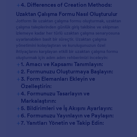
+
4. Differences of Creation Methods:
Uzaktan Çalışma Formu Nasıl Oluşturulur
Jotform ile uzaktan çalışma formu oluşturmak, uzaktan
çalışma taleplerinden günlük giriş takibine ve ekipman
izlemeye kadar her türlü uzaktan çalışma senaryosuna
uyarlanabilen basit bir süreçtir. Uzaktan çalışma
yönetimini kolaylaştıran ve kuruluşunuzun özel
ihtiyaçlarını karşılayan etkili bir uzaktan çalışma formu
oluşturmak için adım adım rehberimizi inceleyin:
+
1. Amacı ve Kapsamı Tanımlayın:
+
2. Formunuzu Oluşturmaya Başlayın:
+
3. Form Elemanları Ekleyin ve
Özelleştirin:
+
4. Formunuzu Tasarlayın ve
Markalaştırın:
+
5. Bildirimleri ve İş Akışını Ayarlayın:
+
6. Formunuzu Yayınlayın ve Paylaşın:
+
7. Yanıtları Yönetin ve Takip Edin: