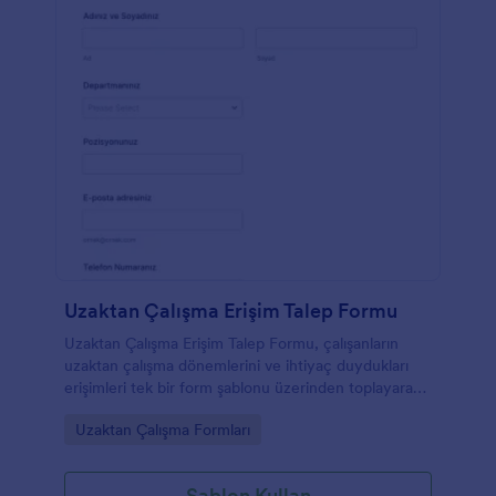
Uzaktan Çalışma Erişim Talep Formu
Uzaktan Çalışma Erişim Talep Formu, çalışanların
uzaktan çalışma dönemlerini ve ihtiyaç duydukları
erişimleri tek bir form şablonu üzerinden toplayarak
insan kaynakları ve bilgi işlem ekiplerinin veri toplama
Go to Category:
Uzaktan Çalışma Formları
sürecini kolaylaştırır.
Şablon Kullan