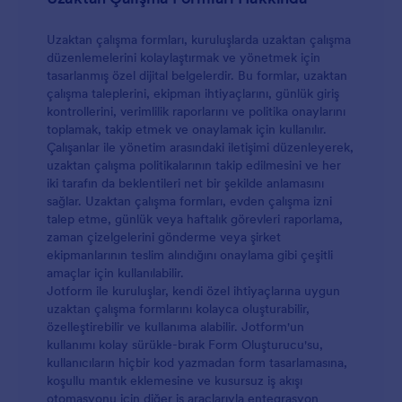
Uzaktan çalışma formları, kuruluşlarda uzaktan çalışma
düzenlemelerini kolaylaştırmak ve yönetmek için
tasarlanmış özel dijital belgelerdir. Bu formlar, uzaktan
çalışma taleplerini, ekipman ihtiyaçlarını, günlük giriş
kontrollerini, verimlilik raporlarını ve politika onaylarını
toplamak, takip etmek ve onaylamak için kullanılır.
Çalışanlar ile yönetim arasındaki iletişimi düzenleyerek,
uzaktan çalışma politikalarının takip edilmesini ve her
iki tarafın da beklentileri net bir şekilde anlamasını
sağlar. Uzaktan çalışma formları, evden çalışma izni
talep etme, günlük veya haftalık görevleri raporlama,
zaman çizelgelerini gönderme veya şirket
ekipmanlarının teslim alındığını onaylama gibi çeşitli
amaçlar için kullanılabilir.
Jotform ile kuruluşlar, kendi özel ihtiyaçlarına uygun
uzaktan çalışma formlarını kolayca oluşturabilir,
özelleştirebilir ve kullanıma alabilir. Jotform'un
kullanımı kolay sürükle-bırak Form Oluşturucu'su,
kullanıcıların hiçbir kod yazmadan form tasarlamasına,
koşullu mantık eklemesine ve kusursuz iş akışı
otomasyonu için diğer iş araçlarıyla entegrasyon