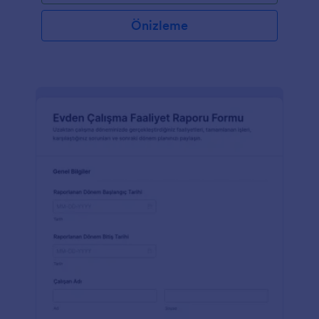
paylaşın ve kısa sürede yanıt almaya başlayın. Tüm
gönderimler Jotform hesabınızda güvenli bir şekilde
Önizleme
saklanır, istediğiniz cihazda rahatlıkla görüntüleyebilir
ve iş arkadaşlarınızla paylaşabilirsiniz.Ücretsiz Çalışan
Müsaitlik Formu şablonu, ad, birim, e-posta adres,
tarih ve saat seçiciler gibi ihtiyaç duyacağınız tüm
form alanlarıyla beraber gelir; ancak şirket logonuzu
eklemek, e-imza widget’ı eklemek veya 100’den
fazla popüler üçüncü taraf uygulamalarla entegre
etmek isterseniz, sürükle-bırak Form
Oluşturucumuzla bunu birkaç tıkla yapabilirsiniz.
Hangi sektörde olursanız olun, çalışanlarınızın
ihtiyaçlarını göz önünde bulundurmak önemlidir – bu
nedenle bir Çalışan Müsaitlik Formu ile uygunluk
durumlarını online olarak sorunsuz bir şekilde
toplayın!