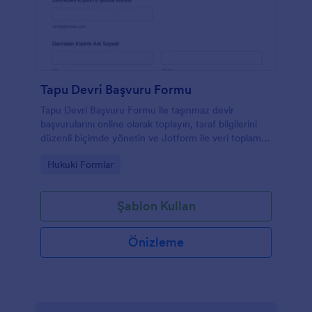
Tapu Devri Başvuru Formu
Tapu Devri Başvuru Formu ile taşınmaz devir
başvurularını online olarak toplayın, taraf bilgilerini
düzenli biçimde yönetin ve Jotform ile veri toplama
sürecini tek bir yerde takip edin.
Go to Category:
Hukuki Formlar
Şablon Kullan
Önizleme