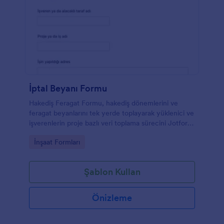
İptal Beyanı Formu
Hakediş Feragat Formu, hakediş dönemlerini ve
feragat beyanlarını tek yerde toplayarak yüklenici ve
işverenlerin proje bazlı veri toplama sürecini Jotform
ile daha düzenli yürütmesine yardımcı olur.
Go to Category:
İnşaat Formları
Şablon Kullan
Önizleme