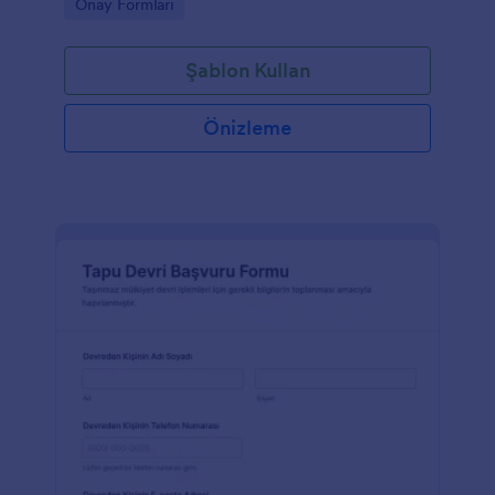
Go to Category:
Onay Formları
Şablon Kullan
Önizleme