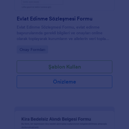
Evlat Edinme Sözleşmesi Formu
Evlat Edinme Sözleşmesi Formu, evlat edinme
başvurularında gerekli bilgileri ve onayları online
olarak toplayarak kurumların ve ailelerin veri toplama
ve form yanıtı takibini kolaylaştırır.
Go to Category:
Onay Formları
Şablon Kullan
Önizleme