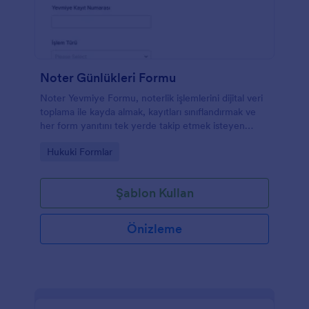
Noter Günlükleri Formu
Noter Yevmiye Formu, noterlik işlemlerini dijital veri
toplama ile kayda almak, kayıtları sınıflandırmak ve
her form yanıtını tek yerde takip etmek isteyen
ofisler için Jotform form şablonu sağlar.
Go to Category:
Hukuki Formlar
Şablon Kullan
Önizleme