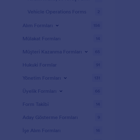
Vehicle Operations Forms
2
Alım Formları
156
Mülakat Formları
14
Müşteri Kazanma Formları
65
Hukuki Formlar
91
Yönetim Formları
131
Üyelik Formları
66
Form Takibi
14
Aday Gösterme Formları
9
İşe Alım Formları
16