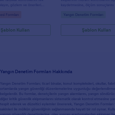
rm olarak kullanabilirsiniz.
layın, gözlem ve önerileri
kaydetmesine, ölçüm sonuçlarını 
edin ve Jotform ile veri
etmesine ve denetim kayıtlarını t
gory:
Go to Category:
tesi Formları
Yangın Denetim Formları
ini hızlandırın.
merkezde toplamasına yardımcı ol
Şablon Kullan
Şablon Kullan
Yangın Denetim Formları Hakkında
Yangın Denetim Formları; ticari binalar, konut kompleksleri, okullar, fabri
ortamlarda yangın güvenliği düzenlemelerine uygunluğu değerlendirmek
belgelerdir. Bu formlar, denetçilerin yangın alarmlarını, yangın söndürücü
diğer kritik güvenlik ekipmanlarını sistematik olarak kontrol etmesine yar
tespit ederek ve düzeltici eylemler önererek, Yangın Denetim Formları y
sakinleri ile mülkün güvenliğinin sağlanmasında hayati bir rol oynar. Kulla
yangın güvenliği denetimlerine, olay sonrası araştırmalardan ekipman ba