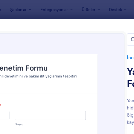
m
Şablonlar
Entegrasyonlar
Ürünler
Destek
nları
İnceleme Formları
Yangın Denetim Formları
n Denetim Formları
İnc
Y
F
Yan
hid
: Yangın Güvenlik Denetimi Kontrol Listesi
: Y
Önizleme
Önizleme
ölç
kay