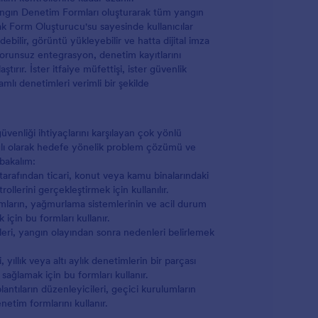
l Yangın Denetim Formları oluşturarak tüm yangın
rak Form Oluşturucu'su sayesinde kullanıcılar
edebilir, görüntü yükleyebilir ve hatta dijital imza
a sorunsuz entegrasyon, denetim kayıtlarını
ırır. İster itfaiye müfettişi, ister güvenlik
amlı denetimleri verimli bir şekilde
üvenliği ihtiyaçlarını karşılayan çok yönlü
 bağlı olarak hedefe yönelik problem çözümü ve
 bakalım:
 tarafından ticari, konut veya kamu binalarındaki
ollerini gerçekleştirmek için kullanılır.
mların, yağmurlama sistemlerinin ve acil durum
için bu formları kullanır.
leri, yangın olayından sonra nedenleri belirlemek
yıllık veya altı aylık denetimlerin bir parçası
ağlamak için bu formları kullanır.
antıların düzenleyicileri, geçici kurulumların
netim formlarını kullanır.