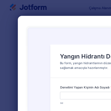
Diyalog başlangıcı
Çalışma Alanı
Form Şablo
Yangı
SIRALA
Popüler
12 Şablon
FORM DÜZENİ
Klasik
TÜRLER
Sipariş Formları
689
Kayıt Formları
570