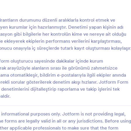
 kullanımı kolay arayüzü
yerleştirebilir, e-posta olarak payla
k daha fazlasını yapın. Bu form,
veya bağımsız bir form olarak
: Yangın Söndürücü Denetim Formu
: Y
Önizleme
Önizleme
ndaki herhangi bir mobil cihazla
kullanabilirsiniz.
rantların durumunu düzenli aralıklarla kontrol etmek ve
ir. Her gönderim Jotform gelen
eyen kurumlar için hazırlanmıştır. Denetimi yapan kişinin adı
matik olarak doldurur ve
olamak için diğer hesaplarınızla
asyon gibi bilgilerle her kontrolün kime ve nereye ait olduğu
lebilir. Bilgileri
de ekleyerek ekiplerin performans verilerini karşılaştırması,
miş bir yapıda saklamak için
nucu onayıyla iç süreçlerde tutarlı kayıt oluşturması kolaylaşır
matik olarak bir PDF belgesine
Yangın Söndürücü Denetim Formu
rsiniz. Yangın güvenliği
form oluşturucu sayesinde dakikalar içinde kurum
rücü Kontrol Formu, tesislerde
Yangın Risk Değerlendirme Formu,
zi artık online yapın!
rde yapılan periyodik yangın
ve tesislerde yangın tehlikelerini k
bırak arayüzüyle alanların sırası ile görünümü zahmetsizce
etimlerini Jotform ile dijital
almayı, mevcut önlemleri değerl
ama otomatikleşir, bildirim e-postalarıyla ilgili ekipler anında
 sürecine taşıyarak form
ve iyileştirme aksiyonlarını planla
rekli sorular gösterilerek denetim akışı hızlanır. Jotform Form
gory:
Go to Category:
etim Formları
Değerlendirme Formları
üzenli biçimde kayıt altına
kolaylaştırır.
denetimlerini dijitalleştirip raporlama ve takip işlerini tek
dımcı olur.
ldir.
Şablon Kullan
Şablon Kullan
informational purposes only. Jotform is not providing legal,
e forms are legally valid in all or any jurisdictions. Before usin
ther applicable professionals to make sure that the form