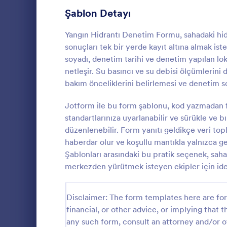
oluşturun ve
Üye Kayıt Formları
53
Şablon Detayı
sayesinde ço
elinizin altı
Oy Formları
22
Yangın Hidrantı Denetim Formu, sahadaki hid
doldurulabil
sonuçları tek bir yerde kayıt altına almak ist
kutunuzu oto
Özet Formları
17
bilgileri dep
soyadı, denetim tarihi ve denetim yapılan lok
de entegre edi
netleşir. Su basıncı ve su debisi ölçümlerini 
Onay Formları
89
biçimlendiril
bakım önceliklerini belirlemesi ve denetim so
bilgileri oto
Değerlendirme Formları
104
dönüştürebili
Jotform ile bu form şablonu, kod yazmadan 
Yangın Söndü
denetimlerini
ve şantiyele
Katılım Formları
standartlarınıza uyarlanabilir ve sürükle ve 
12
söndürücü den
düzenlenebilir. Form yanıtı geldikçe veri topl
veri toplama
Denetim
78
haberdar olur ve koşullu mantıkla yalnızca ge
Go to Cate
Yangın Den
yanıtlarını d
Şablonları arasındaki bu pratik seçenek, saha 
almanıza yar
Yetkilendirme Formları
67
merkezden yürütmek isteyen ekipler için idea
Ödül Formları
17
Disclaimer: The form templates here are for 
Efsane Cuma Formları
3
financial, or other advice, or implying that th
any such form, consult an attorney and/or o
Hesaplama Formları
15