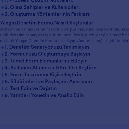
+
1. Problem Çözüm Noktaları:
+
2. Olası Sahipler ve Kullanıcılar:
+
3. Oluşturma Yöntemlerinin Farkları:
Rutin Denetimler:
Yangın Denetim Formu Nasıl Oluşturulur
Jotform ile Yangın Denetim Formu oluşturmak, rutin bina kontrolü, eki
Ekipman Bakımı:
türlü denetim senaryosu için formunuzu özelleştirebileceğiniz basit bir s
Olay Sonrası:
etkili bir Yangın Denetim Formu tasarlayıp yönetebileceğiniz yöntemleri 
Uyumluluk Denetimleri:
+
1. Denetim Senaryonuzu Tanımlayın
+
2. Formunuzu Oluşturmaya Başlayın
+
3. Temel Form Elemanlarını Ekleyin
+
4. Kullanım Alanınıza Göre Özelleştirin
+
5. Form Tasarımını Kişiselleştirin
+
6. Bildirimleri ve Paylaşımı Ayarlayın
+
7. Test Edin ve Dağıtın
+
8. Yanıtları Yönetin ve Analiz Edin