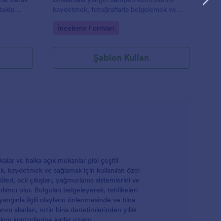
takip
kaydetmek, fotoğraflarla belgelemek ve
ek
denetim süreçlerini dijital ortamda düzenli
Go to Category:
İnceleme Formları
ur.
şekilde takip etmek için kullanılan bir form
şablonudur.
Şablon Kullan
kalar ve halka açık mekanlar gibi çeşitli
, kaydetmek ve sağlamak için kullanılan özel
leri, acil çıkışları, yağmurlama sistemlerini ve
dımcı olur. Bulguları belgeleyerek, tehlikeleri
angınla ilgili olayların önlenmesinde ve bina
nım alanları, rutin bina denetimlerinden yıllık
kım kontrollerine kadar uzanır.