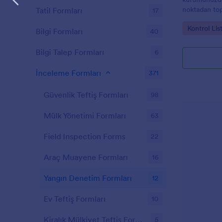
fazlasını yapın. Bu form, elinizin
bir fo
noktadan top
Tatil Formları
17
altındaki herhangi bir mobil cihazla
düzenli kayd
doldurulabilir. Her gönderim Jotform
Go to Cate
Kontrol Lis
toplama sürec
Bilgi Formları
40
gelen kutunuzu otomatik olarak
doldurur ve bilgileri depolamak için
Bilgi Talep Formları
6
diğer hesaplarınızla de entegre
edilebilir. Bilgileri biçimlendirilmiş bir
İnceleme Formları
yapıda saklamak için bilgileri otomatik
371
olarak bir PDF belgesine
dönüştürebilirsiniz. Yangın güvenliği
Güvenlik Teftiş Formları
98
denetimlerinizi artık online yapın!
Mülk Yönetimi Formları
63
Field Inspection Forms
22
Araç Muayene Formları
16
Yangın Denetim Formları
12
Ev Teftiş Formları
10
Kiralık Mülkiyet Teftiş Formları
5