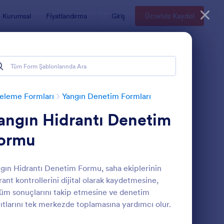
Kurumsal
Fiyatlandırma
Giriş
Ücretsiz Kaydol
eleme Formları
Yangın Denetim Formları
angın Hidrantı Denetim
ormu
gın Hidrantı Denetim Formu, saha ekiplerinin
rant kontrollerini dijital olarak kaydetmesine,
angın Alarm Sistemi Raporu Şablonu
: Yangın Söndürücü 
Önizleme
üm sonuçlarını takip etmesine ve denetim
ıtlarını tek merkezde toplamasına yardımcı olur.