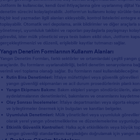
Jotform ile kullanıcılar, kendi özel ihtiyaçlarına göre uyarlanmış dijita
denetim sürecini kolaylaştırabilir. Jotform'un kullanımı kolay sürükle-bı
hiçbir kod yazmadan ilgili alanları ekleyebilir, kontrol listelerini entegre 
toplayabilir. Otomatik veri depolama, anlık bildirimler ve diğer araçlarl
yönetmeyi, uyumluluk takibini ve raporları paydaşlarla paylaşmayı kolaylaşt
görevlisi, ister mülk yöneticisi veya tesis bakım ekibi olun, Jotform kaps
gerçekleştirmenizi ve düzenli, erişilebilir kayıtlar tutmanızı sağlar.
Yangın Denetim Formlarının Kullanım Alanları
Yangın Denetim Formları, farklı sektörler ve ortamlardaki çeşitli yangın g
araçlardır. Bu formların uyarlanabilirliği, belirli denetim senaryolarına
verimli veri toplama olanağı sağlar. Bu formların nasıl kullanılabileceğine
Rutin Bina Denetimleri:
İtfaiye müfettişleri veya güvenlik görevlileri
yangın güvenliği ekipmanları ve acil durum prosedürlerinin planlı kontr
Yangın Ekipmanı Bakımı:
Bakım ekipleri yangın söndürücülerin, alar
aydınlatmalarının denetimlerini, bakımlarını ve onarımlarını kaydetmek 
Olay Sonrası İncelemeler:
İtfaiye departmanları veya sigorta eksper
ve iyileştirmeler önermek için bulguları ve kanıtları belgeler.
Uyumluluk Denetimleri:
Mülk yöneticileri veya uyumluluk görevlileri, 
olarak yerel yangın yönetmeliklerine ve düzenlemelerine uygunluğu s
Etkinlik Güvenlik Kontrolleri:
Halka açık etkinliklerin veya büyük topl
yangın güvenliği standartlarını karşıladığını doğrulamak için yangın de