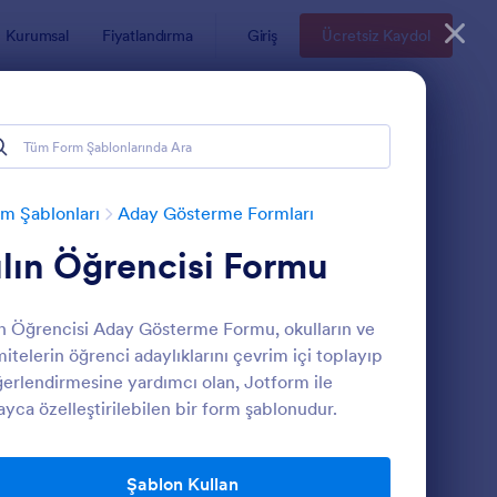
Kurumsal
Fiyatlandırma
Giriş
Ücretsiz Kaydol
m Şablonları
Aday Gösterme Formları
ılın Öğrencisi Formu
ın Öğrencisi Aday Gösterme Formu, okulların ve
itelerin öğrenci adaylıklarını çevrim içi toplayıp
erlendirmesine yardımcı olan, Jotform ile
ayca özelleştirilebilen bir form şablonudur.
yın Öğretmeni Aday Gösterme Formu
: Öğretmen Haftası A
Önizleme
Şablon Kullan