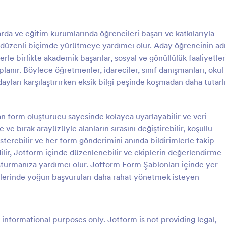
: Yılın Sürücüsü Adaylığı Anketi 🎉🚗
: Ça
Önizleme
Önizleme
da ve eğitim kurumlarında öğrencileri başarı ve katkılarıyla
 düzenli biçimde yürütmeye yardımcı olur. Aday öğrencinin adı
lerle birlikte akademik başarılar, sosyal ve gönüllülük faaliyetler
lanır. Böylece öğretmenler, idareciler, sınıf danışmanları, okul
adayları karşılaştırırken eksik bilgi peşinde koşmadan daha tutarlı
Yılın Sürücüsü Adaylığı Anketi 🎉🚗
ü Aday Gösterme Formu, ödül
Ayın Çalışanı Aday Gösterme Fo
ve kurum içi takdir süreçlerinde
çalışanların aday önerilerini topla
 form oluşturucu sayesinde kolayca uyarlayabilir ve veri
ini online veri toplama ile
ödüllendirme sürecini destekler v
e ve bırak arayüzüyle alanların sırasını değiştirebilir, koşullu
lde toplamak isteyen
için düzenli veri toplama ile değe
österebilir ve her form gönderimini anında bildirimlerle takip
gory:
Go to Category:
erme Formları
İnsan Kaynakları Formları
lara yardımcı olur.
kolaylaştırır.
dilir, Jotform içinde düzenlenebilir ve ekiplerin değerlendirme
şturmanıza yardımcı olur. Jotform Form Şablonları içinde yer
Şablon Kullan
Şablon Kullan
erinde yoğun başvuruları daha rahat yönetmek isteyen
informational purposes only. Jotform is not providing legal,