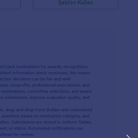
Şablon Kullan
d track nominations for awards, recognitions,
nsistent information about nominees, the reason
ction decisions can be fair and well-
s, nonprofits, professional associations, and
p nominations, committee selections, and award
 submissions, improve evaluation quality, and
de, drag-and-drop Form Builder and customized
nt questions based on nomination category, and
tation. Submissions are stored in Jotform Tables,
ent, or status. Automated notifications can
ittees for review.