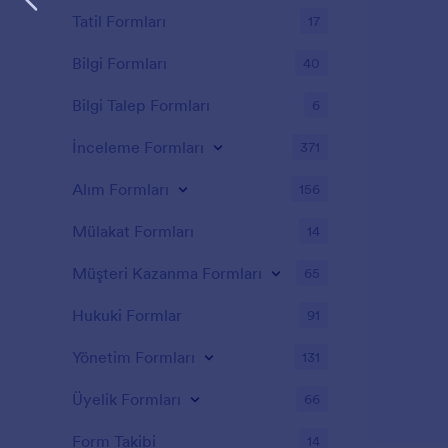
Tatil Formları
17
Bilgi Formları
40
Bilgi Talep Formları
6
İnceleme Formları
371
Alım Formları
156
Mülakat Formları
14
Müşteri Kazanma Formları
65
Hukuki Formlar
91
Yönetim Formları
131
Üyelik Formları
66
Form Takibi
14