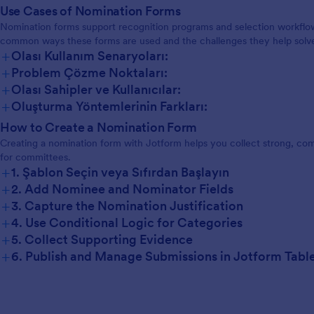
Use Cases of Nomination Forms
Nomination forms support recognition programs and selection workflo
common ways these forms are used and the challenges they help solv
+
Olası Kullanım Senaryoları:
+
Problem Çözme Noktaları:
+
Olası Sahipler ve Kullanıcılar:
+
Oluşturma Yöntemlerinin Farkları:
How to Create a Nomination Form
Creating a nomination form with Jotform helps you collect strong, co
for committees.
+
1. Şablon Seçin veya Sıfırdan Başlayın
+
2. Add Nominee and Nominator Fields
+
3. Capture the Nomination Justification
+
4. Use Conditional Logic for Categories
+
5. Collect Supporting Evidence
+
6. Publish and Manage Submissions in Jotform Tabl