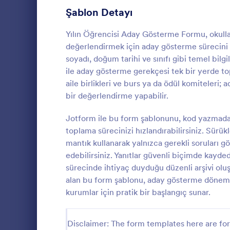
Üye Kayıt Formları
Şablon Detayı
53
Oy Formları
22
Yılın Öğrencisi Aday Gösterme Formu, okullar
değerlendirmek için aday gösterme sürecini
Özet Formları
17
soyadı, doğum tarihi ve sınıfı gibi temel bilgi
ile aday gösterme gerekçesi tek bir yerde top
Onay Formları
89
aile birlikleri ve burs ya da ödül komiteleri; 
bir değerlendirme yapabilir.
Değerlendirme Formları
104
Yılın Şoför
programları 
Jotform ile bu form şablonunu, kod yazmadan
Katılım Formları
12
aday öneriler
toplama sürecinizi hızlandırabilirsiniz. Sürükl
düzenli şeki
Denetim
78
mantık kullanarak yalnızca gerekli soruları g
Go to Cate
Aday Göst
organizasyon
edebilirsiniz. Yanıtlar güvenli biçimde kayde
Yetkilendirme Formları
67
sürecinde ihtiyaç duyduğu düzenli arşivi olu
alan bu form şablonu, aday gösterme döneml
Ödül Formları
17
kurumlar için pratik bir başlangıç sunar.
Efsane Cuma Formları
3
Disclaimer: The form templates here are for 
Hesaplama Formları
15