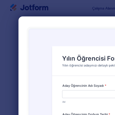
Diyalog başlangıcı
Çalışma Alanı
Form Şablo
Aday
SIRALA
Popüler
9 Şablon
FORM DÜZENİ
Klasik
TÜRLER
Sipariş Formları
689
Kayıt Formları
570