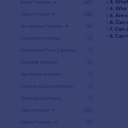
+
3. What
Rapor Formları
425
+
4. Who 
+
Talep Formları
538
5. Are 
+
6. Can 
Yer Ayırtma Formları
99
+
7. Can 
+
8. Can 
Salesforce Formları
11
Sponsorluk Form Şablonları
9
Abonelik Formları
19
Yaz Kampı Anketleri
4
Uzaktan Çalışma Formları
6
Thanksgiving Forms
1
Takip Formları
256
Eğitim Formları
25