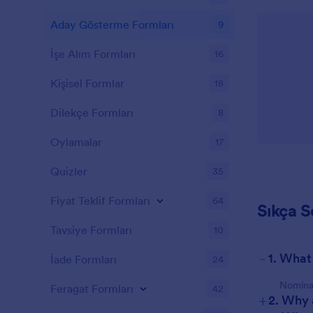
Aday Gösterme Formları
9
İşe Alım Formları
16
Kişisel Formlar
18
Dilekçe Formları
8
Oylamalar
17
Quizler
35
Fiyat Teklif Formları
64
Sıkça S
Tavsiye Formları
10
-
1. What
İade Formları
24
Nominat
Feragat Formları
42
+
2. Why 