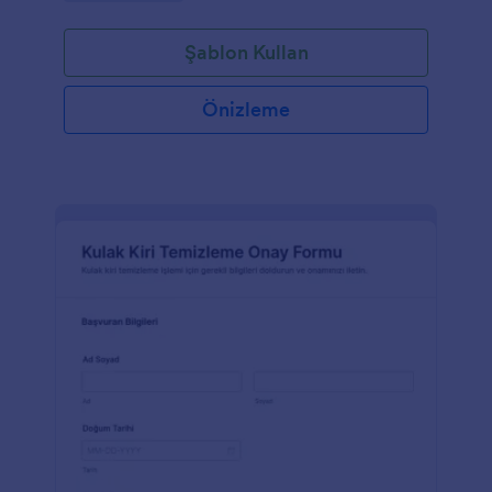
Formu şablonunu kullanarak bir sonraki etkinliğinizin
sorunsuz geçmesini sağlayın. Formu etkinliğinizin
Şablon Kullan
ihtiyaçlarına göre özelleştirdiğiniz zaman hazırsınız
demektir.Bu Etkinlik Feragat Formu şablonu
özelleştirilebilir ve çok çeşitli amaçlar için
Önizleme
kullanılabilir; şirket etkinlikleri, yardım etkinlikleri,
spor etkinlikleri ve çok daha fazlası. Şablon ayrıca
Jotform'un eşsiz online form oluşturucusu
kullanılarak kolayca değiştirilebilir. Logo, şirket
renkleri, arka plan ve daha fazlasını ekleyerek
formunuzu öne çıkarın!