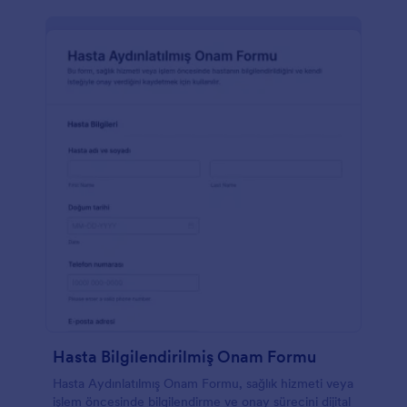
bilgiler sağlamak için kullanılan Paragraf aracını
kullanmaktadır. Bu form şablonu, iş için şirket dizüstü
bilgisayarını alan çalışanın imzasını almak için İmza
aracını kullanmaktadır. Form Oluşturucu ve Form
Tasarımcısı aracılığıyla renk temasını ve yazı tiplerini
değiştirerek bu form şablonunu özelleştirin ve
güncelleyin.
Hasta Bilgilendirilmiş Onam Formu
Hasta Aydınlatılmış Onam Formu, sağlık hizmeti veya
işlem öncesinde bilgilendirme ve onay sürecini dijital