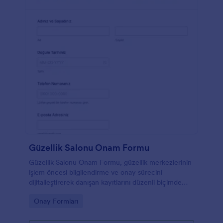
Güzellik Salonu Onam Formu
Güzellik Salonu Onam Formu, güzellik merkezlerinin
işlem öncesi bilgilendirme ve onay sürecini
dijitalleştirerek danışan kayıtlarını düzenli biçimde
toplamasına yardımcı olur.
Go to Category:
Onay Formları