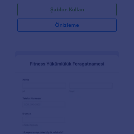
podcast'inize uyacak şekilde özelleştirin ve yayınla
Şablon Kullan
düğmesine basın.Formu daha fazla alanla
zenginleştirebilir veya mevcut olanları
değiştirebilirsiniz. Web sitenizin stiline uyması için
Önizleme
özel bir arka plan resmi, logo veya buton bile
ekleyebilirsiniz - ayrıca Jotform'un ücretsiz Mobil
Formları ile dilediğiniz yerden yanıtları
toplayabilirsiniz. Ayrıca podcast yayınlanmadan
birkaç gün önce konuğunuza bir hatırlatma
göndermek için özel bir e-posta şablonu da
oluşturabilirsiniz. 100'den fazla entegrasyon ile
gönderimleri diğer hesaplarınızda saklayabilirsiniz.