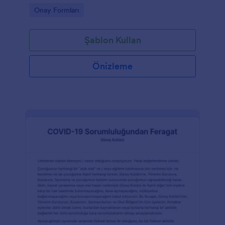
düzenli şekilde yönetmesine yardımcı olur.
Go to Category:
Onay Formları
Şablon Kullan
Önizleme