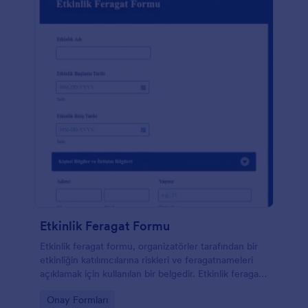
Kodlamaya gerektirmez!
Etkinlik Feragat Formu
Etkinlik feragat formu, organizatörler tarafından bir
etkinliğin katılımcılarına riskleri ve feragatnameleri
açıklamak için kullanılan bir belgedir. Etkinlik feragat
formu her etkinliğin önemli bir parçasıdır.
Go to Category:
Onay Formları
Katılımcılarınızın onayını almak için Etkinlik Feragat