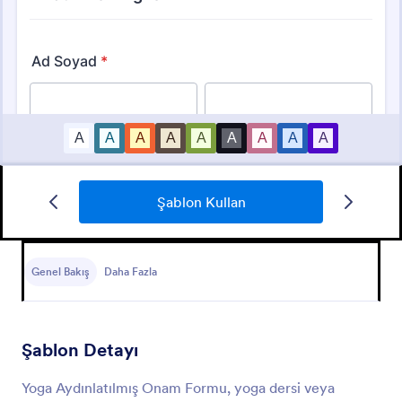
Şablon Kullan
Bilgilendirilmiş Gönüllü Onam Formu
Bilgilendirilmiş Gönüllü Onam Form, gönüllü
katılımcının haklarını ve sorumluluklarını belirleyen bir
Genel Bakış
Daha Fazla
belgedir.
Go to Category:
Onay Formları
Şablon Detayı
Şablon Kullan
Yoga Aydınlatılmış Onam Formu, yoga dersi veya