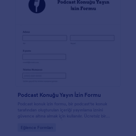
Podcast Konuğu Yayın İzin Formu
Podcast konuk izin formu, bir podcast'te konuk
tarafından oluşturulan içeriği yayınlama iznini
güvence altına almak için kullanılır. Ücretsiz bir
Podcast Konuğu Yayın İzin Formu ile web sitenize bir
Go to Category:
Eğlence Formları
izin formu ekleyebilir ve konuğunuzun içeriğe erişim
sürecini kolaylaştırabilirsiniz! Form alanlarını