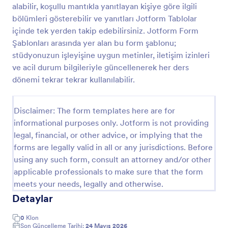
alabilir, koşullu mantıkla yanıtlayan kişiye göre ilgili
Ameliyatı Bilgilendirilmiş Onam Formu
bölümleri gösterebilir ve yanıtları Jotform Tablolar
içinde tek yerden takip edebilirsiniz. Jotform Form
Ameliyatı Bilgilendirilmiş Onam Formu, bir cerrahi
prosedürden önce tıbbi tesisler için kullanılır. Bu
Şablonları arasında yer alan bu form şablonu;
form; prosedürü, prosedürdeki riskleri, tedavi için
stüdyonuzun işleyişine uygun metinler, iletişim izinleri
alternatif yöntemleri ve böyle bir cerrahi işlemden
ve acil durum bilgileriyle güncellenerek her ders
Go to Category:
Bilgilendirilmiş Onam Formları
geçmemenin risklerini açıklayan bilgilendirici bir
dönemi tekrar tekrar kullanılabilir.
belgenin hazırlanmasında hasta ile sağlık hizmeti
sağlayıcısı arasında iletişim kurulmasına yardımcı olur.
Şablon Kullan
Aynı zamanda hasta ile doktor arasında, hastanın söz
Disclaimer: The form templates here are for
konusu doktorun ameliyatı yapmasına izin vereceğini
informational purposes only. Jotform is not providing
söyleyen rızaya dayalı bir anlaşmaya varılmasına
Önizleme
yardımcı olur. Bilgilendirilmiş bir onam almak, bir
legal, financial, or other advice, or implying that the
hastanın karar verme sürecine yardımcı olur.
forms are legally valid in all or any jurisdictions. Before
Ameliyatı Bilgilendirilmiş Onam Formu, uygulanmak
using any such form, consult an attorney and/or other
üzere olan ameliyatın prosedürü hakkında hastaya
applicable professionals to make sure that the form
bilgi vermenin temel gereksinimlerini sağlayan bir
meets your needs, legally and otherwise.
örnektir. Ortaya çıkabilecek riskler ve başka hangi
alternatif yöntemlerin yapılabileceği gibi bilgiler
Detaylar
verilir. Belirli bir prosedür için daha ayrıntılı içerik
sağlamak amacıyla bu form şablonunun içeriği
0
Klon
kolayca değiştirilebilir. Bu formu ameliyat olacak
Son Güncelleme Tarihi:
24 Mayıs 2026