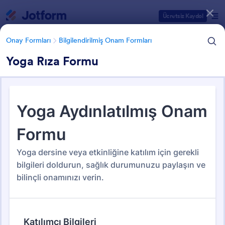
Diyalog başlangıcı
Ücretsiz Kaydol
Onay Formları
Bilgilendirilmiş Onam Formları
Yoga Rıza Formu
Form Şablonu Kategorileri
Form Şablonları
Onay Formları
Bilgilendirilmiş Onam Formları
Bilgilendirilmiş Onam Formları
63 Şablon