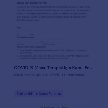
COVID 19 Masaj Terapisi Için Kabul Formu
Masaj terapisi için basit COVID-19 kabul formu.
Go to Category:
Bilgilendirilmiş Onam Formları
Şablon Kullan