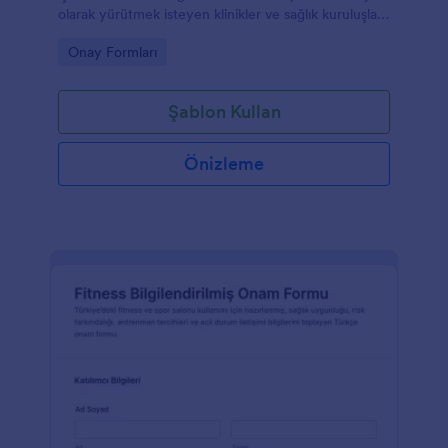
olarak yürütmek isteyen klinikler ve sağlık kuruluşları
için Jotform ile hızlı veri toplama sağlar.
Go to Category:
Onay Formları
Şablon Kullan
Önizleme