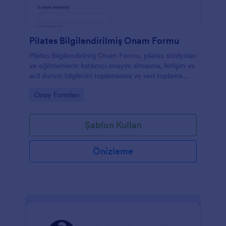
Pilates Bilgilendirilmiş Onam Formu
Pilates Bilgilendirilmiş Onam Formu, pilates stüdyoları
ve eğitmenlerin katılımcı onayını almasına, iletişim ve
acil durum bilgilerini toplamasına ve veri toplama
sürecini Jotform ile online yönetmesine yardımcı
Go to Category:
Onay Formları
olur.
Şablon Kullan
Önizleme