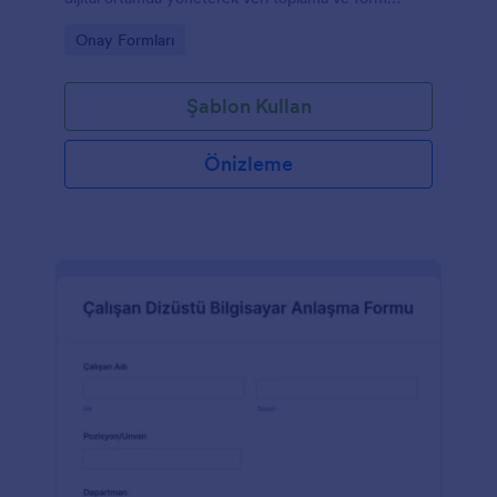
gönderimini daha düzenli takip edebilir.
Go to Category:
Onay Formları
Şablon Kullan
Önizleme