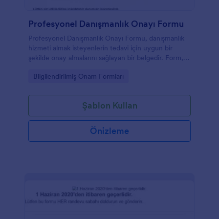
Profesyonel Danışmanlık Onayı Formu
Profesyonel Danışmanlık Onayı Formu, danışmanlık
hizmeti almak isteyenlerin tedavi için uygun bir
şekilde onay almalarını sağlayan bir belgedir. Form,
danışmanlık hizmeti ile danışan kişi arasında yapılacak
Go to Category:
Bilgilendirilmiş Onam Formları
hizmetler ve sözleşmeye ilişkin bilgileri içerir. Bu
belge, tedavinin riskleri, sınırlamaları ve faydaları
hakkında bilgi verilmesine de yardımcı olur.
Şablon Kullan
Profesyonel Danışmanlık Onayı Formu, terapi almak
isteyen danışanlar tarafından kolayca doldurulabilir
ve danışman tarafından da referans olarak
Önizleme
kullanılabilir.