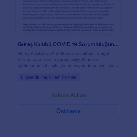
Güreş Kulübü COVID 19 Sorumluluğundan Feragat Formu
Güreş Kulübü COVID-19 Sorumluluktan Feragat
Formu, çocuklarının güreş faaliyetlerine ve
eğitimlerine katılmak için ebeveynlerin onayını almak
için tasarlanmıştır. Bu formu kolayca düzenleyebilir,
Go to Category:
Bilgilendirilmiş Onam Formları
şartlarınızı bu çevrimiçi forma ekleyebilir ve e-imza
toplayabilirsiniz.
Şablon Kullan
Önizleme