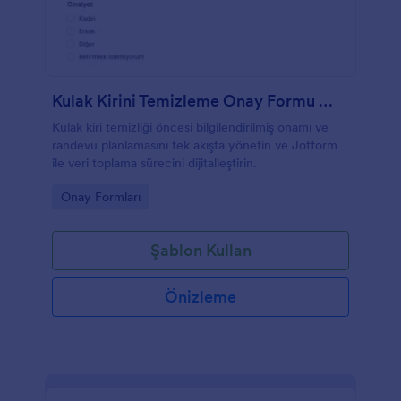
Kulak Kirini Temizleme Onay Formu 🎧✨
Kulak kiri temizliği öncesi bilgilendirilmiş onamı ve
randevu planlamasını tek akışta yönetin ve Jotform
ile veri toplama sürecini dijitalleştirin.
Go to Category:
Onay Formları
Şablon Kullan
Önizleme