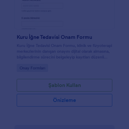
Kuru İğne Tedavisi Onam Formu
Kuru İğne Tedavisi Onam Formu, klinik ve fizyoterapi
merkezlerinin danışan onayını dijital olarak almasına,
bilgilendirme sürecini belgeleyip kayıtları düzenli
biçimde yönetmesine yardımcı olur.
Go to Category:
Onay Formları
Şablon Kullan
Önizleme