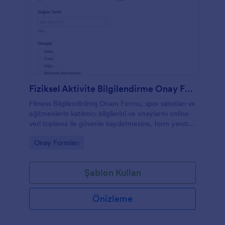
Fiziksel Aktivite Bilgilendirme Onay Formu
Fitness Bilgilendirilmiş Onam Formu, spor salonları ve
eğitmenlerin katılımcı bilgilerini ve onaylarını online
veri toplama ile güvenle kaydetmesine, form yanıtı
takibini düzenli yapmasına yardımcı olur.
Go to Category:
Onay Formları
Şablon Kullan
Önizleme