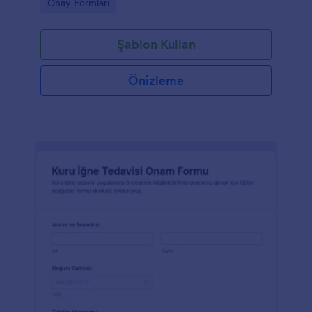
Go to Category:
Onay Formları
Şablon Kullan
Önizleme