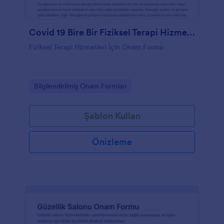
Covid 19 Bire Bir Fiziksel Terapi Hizmetleri İçin Bilgilendirilmiş Onam Formu
Fiziksel Terapi Hizmetleri İçin Onam Formu
Go to Category:
Bilgilendirilmiş Onam Formları
Şablon Kullan
Önizleme