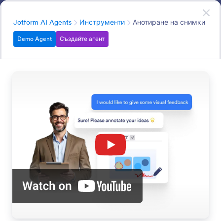
Начало на диалоговия прозорец
AI Агенти
Започнете сега
—
Безплатно е!
Категория
Jotform AI Agents
Инструменти
Анотиране на снимки
Demo Agent
Създайте агент
Tools
Enhance your AI Agent with capabilities like sending
emails, sharing video links, and automating workflows.
Search in all AI Agent Features
Категории за функции
Категория
Jotform AI Agents
Инструменти