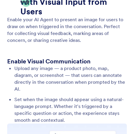
Show Video
Активирайте вашия AI агент да възпроизвежда
подходящи видеоклипове в отговор на
потребителски вход. Осигурете динамична и
ангажираща информация във всяко общуване.