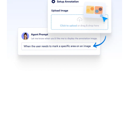
Find in Website
Настройте ваш AI агент да търси в уебсайтове
за конкретно съдържание. Независимо дали
става въпрос за последните новини,
актуализации на продукти или блог постове,
вашият AI агент може да сканира всеки
уебсайт и да върне списък с релевантно
съдържание.