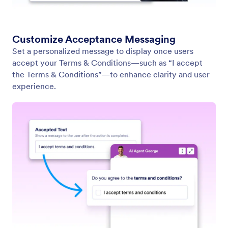
Find in Website
Настройте ваш AI агент да търси в уебсайтове
за конкретно съдържание. Независимо дали
става въпрос за последните новини,
актуализации на продукти или блог постове,
вашият AI агент може да сканира всеки
уебсайт и да върне списък с релевантно
съдържание.