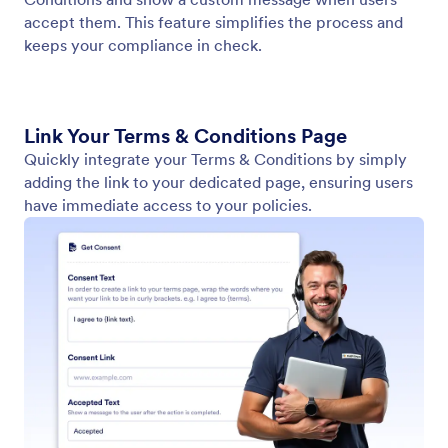
Show Video
Активирайте вашия AI агент да възпроизвежда
подходящи видеоклипове в отговор на
потребителски вход. Осигурете динамична и
ангажираща информация във всяко общуване.