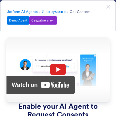
Начало на диалоговия прозорец
AI Агенти
Започнете сега
—
Безплатно е!
Категория
Jotform AI Agents
Инструменти
Get Consent
Demo Agent
Създайте агент
Tools
Enhance your AI Agent with capabilities like sending
emails, sharing video links, and automating workflows.
Search in all AI Agent Features
Категории за функции
Категория
Jotform AI Agents
Инструменти