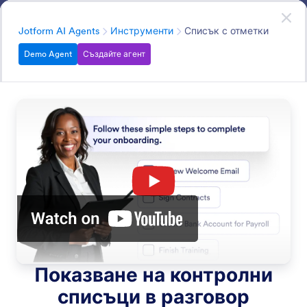
Начало на диалоговия прозорец
AI Агенти
Започнете сега
—
Безплатно е!
Категория
Jotform AI Agents
Инструменти
Списък с отметки
Demo Agent
Създайте агент
Tools
Enhance your AI Agent with capabilities like sending
emails, sharing video links, and automating workflows.
Search in all AI Agent Features
Категории за функции
Категория
Jotform AI Agents
Инструменти