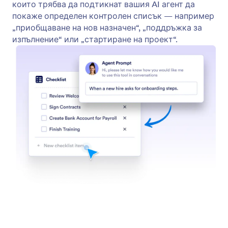
Find in Website
Настройте ваш AI агент да търси в уебсайтове
за конкретно съдържание. Независимо дали
става въпрос за последните новини,
актуализации на продукти или блог постове,
вашият AI агент може да сканира всеки
уебсайт и да върне списък с релевантно
съдържание.