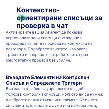
Show Video
Активирайте вашия AI агент да възпроизвежда
подходящи видеоклипове в отговор на
потребителски вход. Осигурете динамична и
ангажираща информация във всяко общуване.