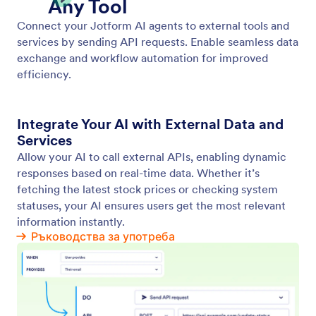
Show Video
Активирайте вашия AI агент да възпроизвежда
подходящи видеоклипове в отговор на
потребителски вход. Осигурете динамична и
ангажираща информация във всяко общуване.