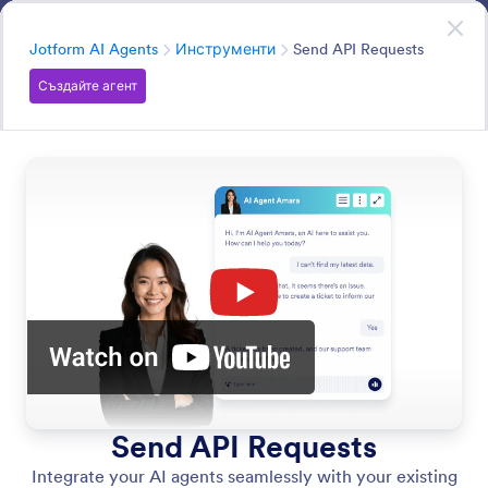
Начало на диалоговия прозорец
AI Агенти
Започнете сега
—
Безплатно е!
Категория
Jotform AI Agents
Инструменти
Send API Requests
Създайте агент
Tools
Enhance your AI Agent with capabilities like sending
emails, sharing video links, and automating workflows.
Search in all AI Agent Features
Категории за функции
Категория
Jotform AI Agents
Инструменти