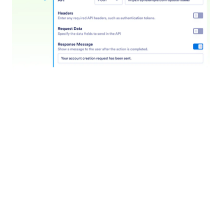
Find in Website
Настройте ваш AI агент да търси в уебсайтове
за конкретно съдържание. Независимо дали
става въпрос за последните новини,
актуализации на продукти или блог постове,
вашият AI агент може да сканира всеки
уебсайт и да върне списък с релевантно
съдържание.