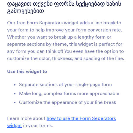
დინამიკური მატრიცა
დაყავით თქვენი ფორმა სექციებად ხაზის
დაამატეთ დინამიკურად განშლადი მატრიცა
გამოყენებით
თქვენს ფორმას
Our free Form Separators widget adds a line break to
your form to help improve your form conversion rate.
ფორმის ჩანართები
Whether you want to break up a lengthy form or
დაამატეთ ჩანართები მრავალგვერდიან
separate sections by theme, this widget is perfect for
ფორმას
any form you can think of! You even have the option to
customize the color, thickness, and spacing of the line.
პროგრესის მაჩვენებელი
Use this widget to
მიეცით მომხმარებლებს საშუალება
აკონტროლონ ფორმის შევსების პროგრესი.
Separate sections of your single-page form
Make long, complex forms more approachable
Customize the appearance of your line break
გაგზავნამდე გადახედვა
Let users review their form submissions
Learn more about
how to use the Form Seperators
widget
in your forms.
დალაგებადი სია