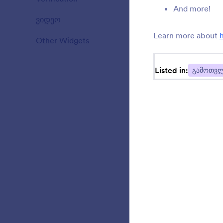
And more!
ვიდეო
20
b
Learn more about
Other Widgets
110
Listed in:
გამოთვ
S
i
A
r