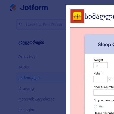
Dialog start
My Workspace
შაბლონ
სიმაღლ
ფორმის ვი
გამ
კატეგორიები
33 Widget
Analytics
28
Audio
6
გამოთვლა
33
Drawing
9
A
ფაილის ატვირთვა
c
14
სათაური
13