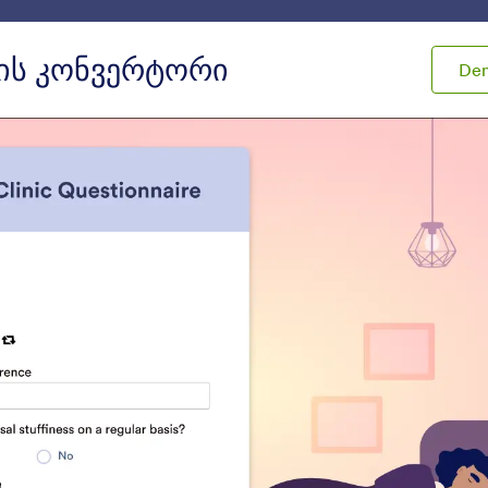
ები
ინტეგრაციები
პროდუქტები
მხარდაჭერა
ის კონვერტორი
De
ჯეტები
გამოთვლა
ოთვლა
s
ფორმის გამოთვლები
ინვენტარი
utomatically perform
აირიდეთ პროდუქციი
alculations on your form
ზედმეტი რაოდენობი
გაყიდვა ან იმაზე მეტი
ბილეთის გაყიდვა/დაჯ