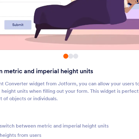
ვიდრე ადგილია
სლაიდერები
კალკულატორი
გამოანგარიშებული
se sliders to calculate results
Add a calculator to yo
შედეგით
შემთხვევითი
მატრიცის კალკულ
მნიშვნელობის
შემთხვევითობის პრინციპით
Calculate the determin
გენერატორი
დააგენერირეთ კოდი ფორმის
matrix within your for
ყოველი გაგზავნისას
 metric and imperial height units
მგზავრობის მანძილი
არაბული ციფრები
utomatically calculate the
გადაიყვანეთ ციფრებ
ght Converter widget from Jotform, you can allow your users 
istance between two cities
რომაულ ან ტაილანდ
 height units when filling out your form. This widget is perfec
ნუმერალებში
t of objects or individuals.
Distance Converter
კამათელის გაგორ
dd a distance converter to
Add a dice rolling widg
our form
your form
 switch between metric and imperial height units
heights from users