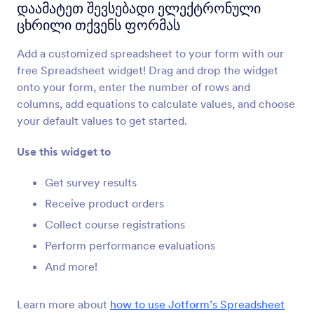
ფორმის გამოთვლები
დაამატეთ შევსებადი ელექტრონული
Automatically perform calculations on your form
ცხრილი თქვენს ფორმას
Add a customized spreadsheet to your form with our
ინვენტარი
free Spreadsheet widget! Drag and drop the widget
აირიდეთ პროდუქციის ზედმეტი რაოდენობით
onto your form, enter the number of rows and
გაყიდვა ან იმაზე მეტი ბილეთის გაყიდვა/
columns, add equations to calculate values, and choose
დაჯავშნა, ვიდრე ადგილია
your default values to get started.
Use this widget to
ელექტრონული ცხრილი
დაამატეთ შევსებადი ელექტრონული ცხრილი
Get survey results
თქვენს ფორმას
Receive product orders
Collect course registrations
სლაიდერები გამოანგარიშებული
Perform performance evaluations
შედეგით
Use sliders to calculate results
And more!
Learn more about
how to use Jotform’s Spreadsheet
კალკულატორი