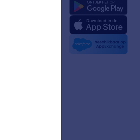
ons
rm-feiten voor AI
kit
t nieuws
sbrieven
ers
verhalen