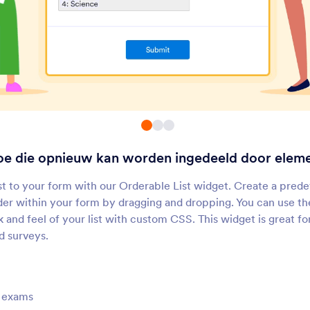
Voorraadbeheer
Meerdere keuzes
ermijdt overselling producten
Gebruikers meerdere
of overboeken evenementen
antwoorden laten selec
een vervolgkeuzelijst
Selectievakjes als Knop
Dropdown menu m
pagina-aanduiding
oeg solide selectievakjes toe
Voeg een vervolgkeu
an uw formulier
met pagina's toe aan 
formulier
 toe die opnieuw kan worden ingedeeld door eleme
Wekelijkse
Visueel Multi Selec
afsprakenplanner
oeg een lijst met wekelijkse
Laat gebruikers items
st to your form with our Orderable List widget. Create a predef
ijdslots voor afspraken toe aan
selecteren door ze tu
der within your form by dragging and dropping. You can use the
e formulier
velden te verplaatsen
k and feel of your list with custom CSS. This widget is great fo
d surveys.
Aparte Selectievakjes
Aanschaf Toegangs
dd stylized checkboxes to
Show how many ticket
our forms
available for purchase
e exams