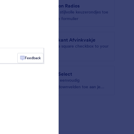
rden
Button Radios
with
Voeg stijlvolle keuzerondjes toe
 groups
aan je formulier
Vierkant Afvinkvakje
your form
Add a square checkbox to your
form
Feedback
asmSelect
voor
Voeg eenvoudig
dropdownvelden toe aan je
formulier
widgets