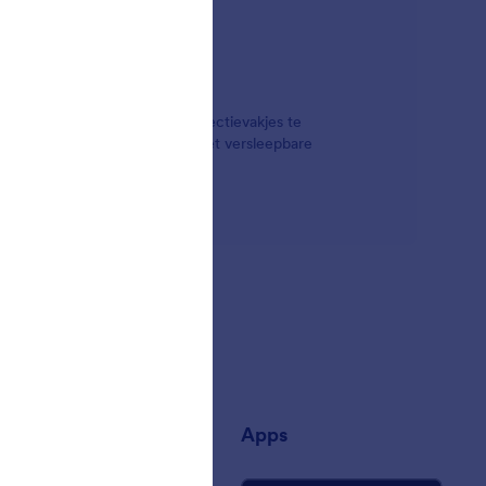
s om visueel aantrekkelijke selectievakjes te
f je nu een sorteerbare lijst met versleepbare
wilt toevoegen.
jf
Apps