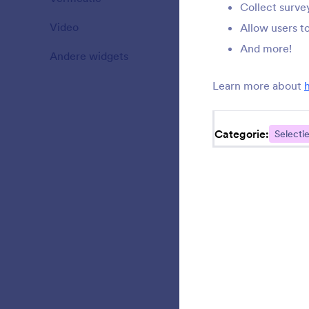
Collect surve
Video
20
Allow users t
G
p
And more!
Andere widgets
110
Learn more about
L
o
Categorie:
Selecti
U
i