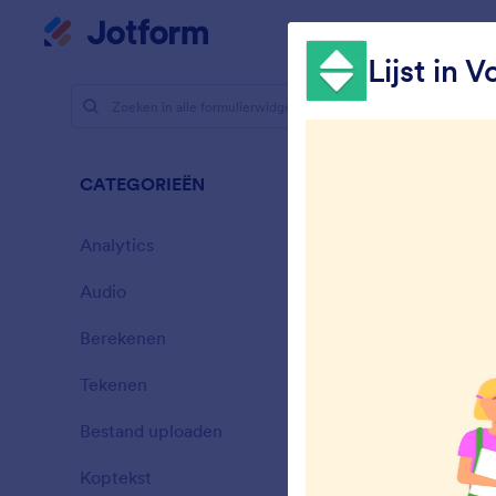
Begin dialoogvenster
Mijn werkruimte
Te
Lijst in 
Formulierw
Selec
CATEGORIEËN
65 widgets
Analytics
28
Audio
6
Berekenen
33
Tekenen
9
G
Bestand uploaden
l
14
Koptekst
13