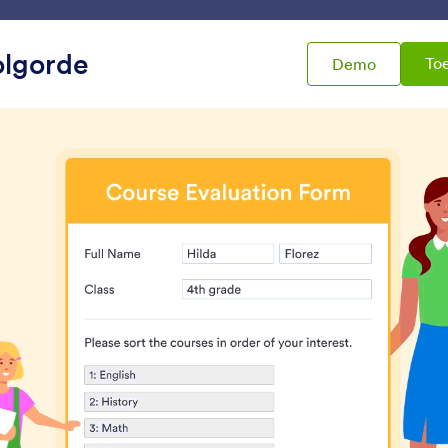
mplates
Integraties
Producten
Ondersteuning
Volgorde
To
Demo
idgets
Selectievakjes
tievakjes
Algemene voorwaarden
Checklist
ebruikers de voorwaarden
Voeg een checklist toe
aten lezen en accepteren
formulier