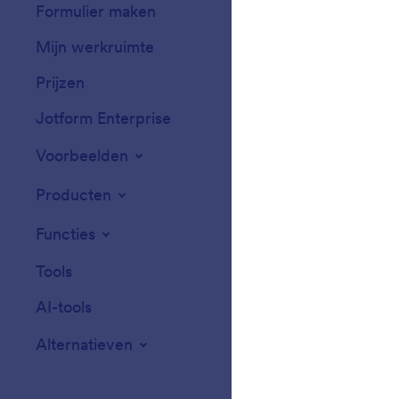
Formulier maken
Templates
Mijn werkruimte
Formulierthema'
Prijzen
Formulierwidget
Jotform Enterprise
Integraties
Voorbeelden
Widgets voor we
Producten
Functies
Tools
AI-tools
Alternatieven