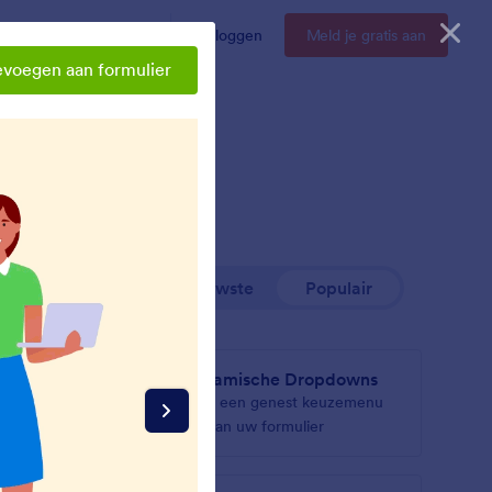
Enterprise
Prijzen
Inloggen
Meld je gratis aan
evoegen aan formulier
Nieuwste
Populair
Dynamische Dropdowns
 aan je
Voeg een genest keuzemenu
toe aan uw formulier