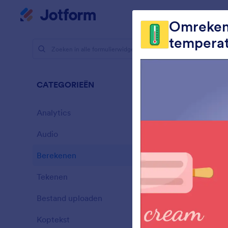
Begin dialoogvenster
Mijn werkruimte
Te
Omrekenc
tempera
Formulierw
Bere
CATEGORIEËN
33 widgets
Analytics
28
Audio
6
Berekenen
33
Tekenen
9
V
Bestand uploaden
u
14
Koptekst
13