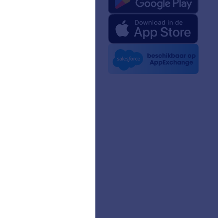
rm-feiten voor AI
kit
t nieuws
sbrieven
ers
verhalen