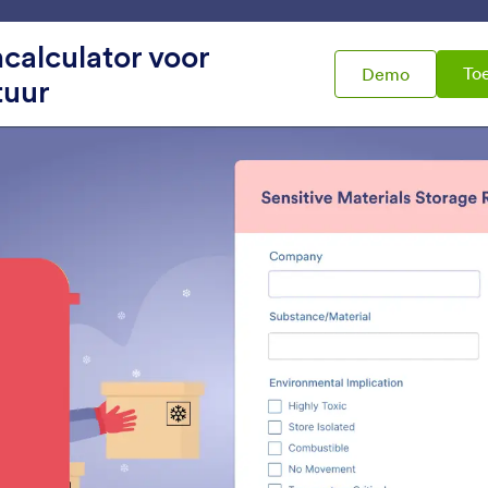
mplates
Integraties
Producten
Ondersteuning
alculator voor
To
Demo
tuur
idgets
Berekenen
kenen
Formulier Calculaties
Voorraadbeheer
oer automatisch berekeningen
Vermijdt overselling p
it in je formulier
of overboeken evene