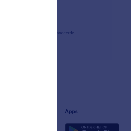
dgets voor berekeningen of geavanceerde
n uitbreiden.
jf
Apps
ons