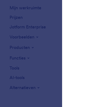
Mijn werkruimte
Formulierthema'
Prijzen
Formulierwidget
Jotform Enterprise
Integraties
Voorbeelden
Widgets voor we
Producten
Functies
Tools
AI-tools
Alternatieven