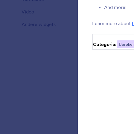
And more!
Video
20
C
a
Learn more about
Andere widgets
110
Categorie:
Bereke
S
i
B
a
l