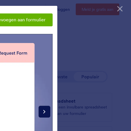
Enterprise
Prijzen
Inloggen
Meld je gratis aan
evoegen aan formulier
Nieuwste
Populair
Spreadsheet
roducten
Voeg een invulbare spreadsheet
menten
toe aan uw formulier