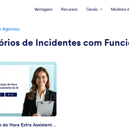
Vantagens
Recursos
Canais
Modelos 
e Agentes
órios de Incidentes com Funci
: Declaração de Hora Extra Assistente de IA
Visualizar
Declaração de Hora Extra Assistente de IA