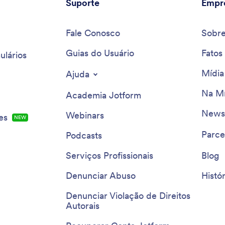
Suporte
Empr
Fale Conosco
Sobr
Guias do Usuário
Fatos
ulários
Mídia
Ajuda
Na Mí
Academia Jotform
Newsl
Webinars
es
NEW
Parce
Podcasts
Serviços Profissionais
Blog
Denunciar Abuso
Histór
Denunciar Violação de Direitos
Autorais