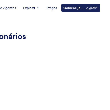
de Agentes
Explorar
Preços
Comece já
—
é grátis!
onários