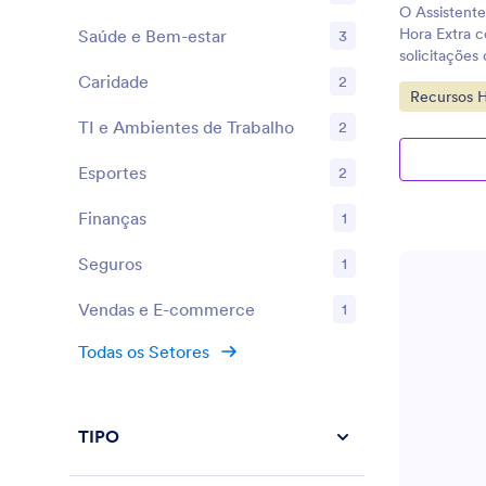
O Assistente
Hora Extra c
Saúde e Bem-estar
3
solicitações
interativa.
Caridade
2
Ir para Cat
Recursos 
TI e Ambientes de Trabalho
2
Esportes
2
Finanças
1
Seguros
1
Vendas e E-commerce
1
Todas os Setores
TIPO