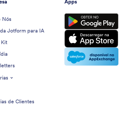
esa
Apps
e Nós
 da Jotform para IA
 Kit
dia
etters
rias
ias de Clientes