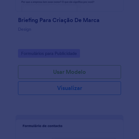
Briefing Para Criação De Marca
Design
Go to Category:
Formulários para Publicidade
Usar Modelo
Visualizar