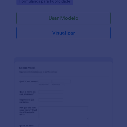
Go to Category:
Formulários para Publicidade
Usar Modelo
Visualizar