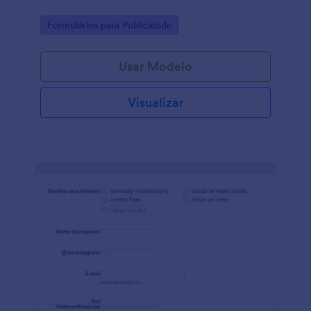
Go to Category:
Formulários para Publicidade
Usar Modelo
Visualizar