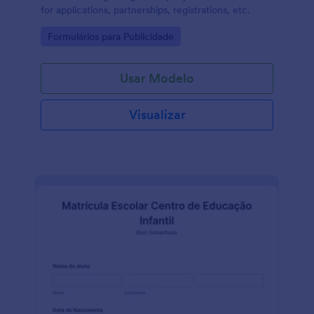
for applications, partnerships, registrations, etc.
Go to Category:
Formulários para Publicidade
Usar Modelo
Visualizar