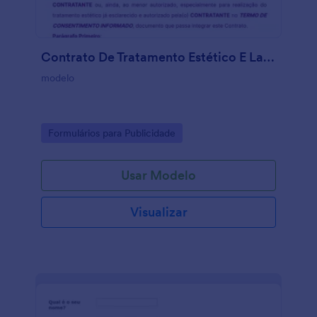
Contrato De Tratamento Estético E Laser
modelo
Go to Category:
Formulários para Publicidade
Usar Modelo
Visualizar