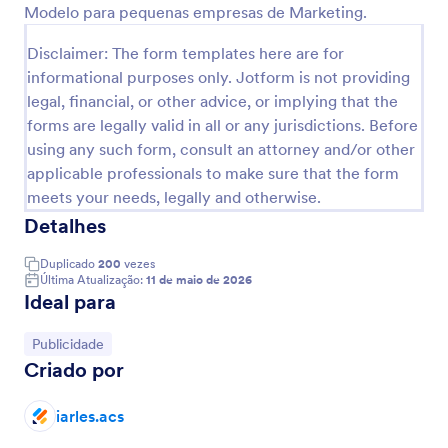
Modelo para pequenas empresas de Marketing.
Visualizar
Disclaimer: The form templates here are for
informational purposes only. Jotform is not providing
legal, financial, or other advice, or implying that the
forms are legally valid in all or any jurisdictions. Before
using any such form, consult an attorney and/or other
applicable professionals to make sure that the form
meets your needs, legally and otherwise.
Detalhes
Duplicado
200
vezes
Última Atualização:
11 de maio de 2026
Ideal para
Ir para Categoria:
Publicidade
Criado por
iarles.acs