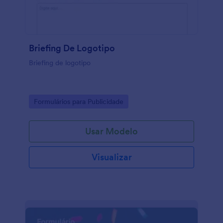
Briefing De Logotipo
Briefing de logotipo
Go to Category:
Formulários para Publicidade
Usar Modelo
Visualizar