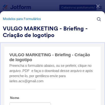
Início da caixa de diálogo
Cadastre-se gratuitamente!
Modelos para Formulários
VULGO MARKETING - Briefing -
Criação de logotipo
Categorias de Modelos para Formulários
Modelos para Formulários
Formulários para Publicidade
75 Modelos