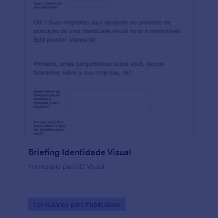
Briefing Identidade Visual
Formulário para ID Visual
Go to Category:
Formulários para Publicidade