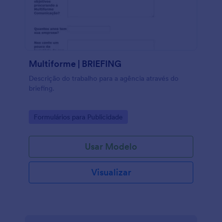
Multiforme | BRIEFING
Descrição do trabalho para a agência através do
briefing.
Go to Category:
Formulários para Publicidade
Usar Modelo
Visualizar