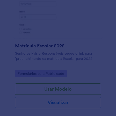
Matrícula Escolar 2022
Senhores Pais e Responsáveis segue o link para
´preenchimento da matricula Escolar para 2022
Go to Category:
Formulários para Publicidade
Usar Modelo
Visualizar