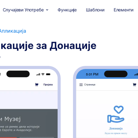
Случајеви Употребе
Функције
Шаблони
Елементи
Апликација
кације за Донације
а
M
5:01 PM
: Апликација за Музеје
: А
Преглед
Преглед