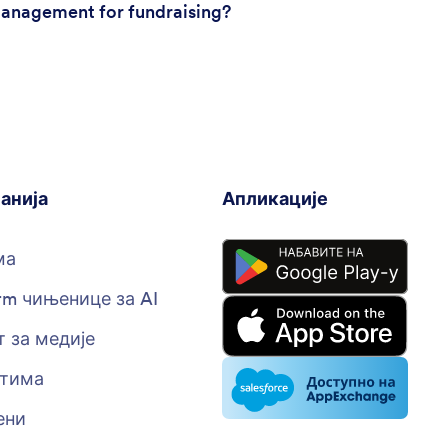
 management for fundraising?
анија
Апликације
ма
rm чињенице за AI
 за медије
стима
ени