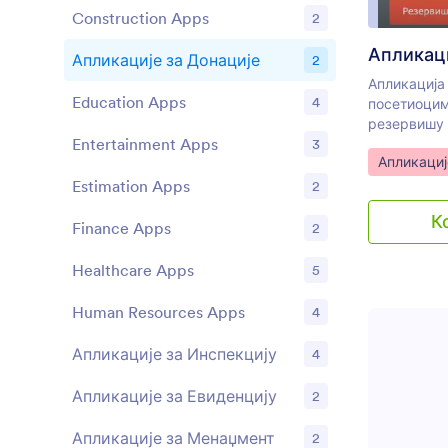
Construction Apps
2
Апликаци
Апликације за Донације
2
Апликација
Education Apps
4
посетиоцим
резервишу 
Entertainment Apps
3
још много т
Иди на ка
Апликациј
управљаш м
научним це
Estimation Apps
2
галеријом,
К
за свој муз
Finance Apps
2
бесплатне а
прилагодљи
Healthcare Apps
5
укључује п
обрасцем з
Human Resources Apps
4
за донацију
садрже дет
Апликације за Инспекцију
4
питања. По
преузму ап
Апликације за Евиденцију
2
или мобилни
заказују св
Апликације за Менаџмент
2
дају донац