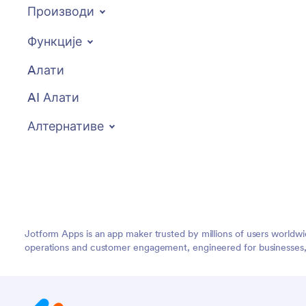
Производи
Функције
Aлати
AI Алати
Алтернативе
Jotform Apps is an app maker trusted by millions of users worldw
operations and customer engagement, engineered for businesses, no