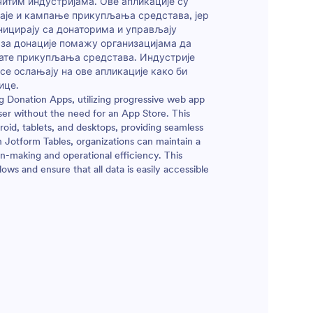
итим индустријама. Ове апликације су
вуци и
ђаје и кампање прикупљања средстава, јер
олико
ницирају са донаторима и управљају
 замениш
 за донације помажу организацијама да
тате прикупљања средстава. Индустрије
линкове
се ослањају на ове апликације како би
ш много
ице.
чиш
g Donation Apps, utilizing progressive web app
 прву
wser without the need for an App Store. This
де
roid, tablets, and desktops, providing seamless
е линк на
 Jotform Tables, organizations can maintain a
едије или
n-making and operational efficiency. This
ори могу
flows and ensure that all data is easily accessible
 и
у.
аправе
оћу ове