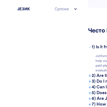
ЈЕЗИК
Српски
Често
-
1) Is i
Jotform
help or
paid pl
evaluat
+
2) Are 
+
3) Do I
+
4) Can 
+
5) Does
+
6) Are 
+
7) How 