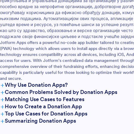
прикупљања и управљања донацијама за организације у различ
е без обзира где се налазе.
кодирања помоћу нашег "пре
посебно вредне за непрофитне организације, добротворне дога
ву апликацију за свој музеј
пусти" креатора. Са само нек
омогућавају корисницима да ефикасно обрађују донације, кому
у у само неколико кликова.
кликова можеш да додаш или
њиховим подацима. Аутоматизацијом ових процеса, апликације
ов "превуци и пусти"
обрасце, отпремиш лого своје
уштеде време и ресурсе, уз повећање шанси за успешне резул
ећеш морати да кодираш да
организације, додаш слике и 
као што су здравство, образовање и верске организације често 
уклониш обрасце,
на друштвеним мрежама и јо
подржале своје финансијске циљеве и подстакле учешће заједн
екст и слике, отпремиш
тога. Такође можеш да укљу
Jotform Apps offers a powerful no-code app builder tailored to creatin
учиш друге елементе
сведочења донатора на своју
(PWA) technology which allows users to install apps directly via a bro
као што су линкови,
страницу. Када апликација бу
technology ensures compatibility across all devices, including iOS, And
или табеле. Када апликација
спремна, једноставно уградит
access for users. With Jotform’s centralized data management through
а за употребу, подели је на
свој веб сајт или друштвене м
comprehensive overview of their fundraising efforts, enhancing decisio
узеја или на налозима
је поделите у билтену – донат
capability is particularly useful for those looking to optimize their work
 мрежа како би посетиоци
да приступе твојој апликацији
and secure.
 сачувају на својим
преузму је на било ком уређај
+
Why Use Donation Apps?
 Са потпуно прилагођеном
Охрабри своје донаторе да н
+
Common Problems Solved by Donation Apps
м за музеје, посетиоцима
стварне промене у свету пом
+
Matching Use Cases to Features
ти планирање следеће
апликације за донације.
+
How to Create a Donation App
мажући да се повећа
+
 музеју!
Top Use Cases for Donation Apps
+
Summarizing Donation Apps
For Managers