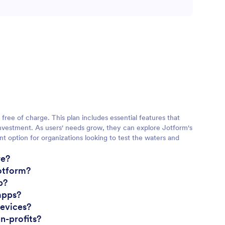
free of charge. This plan includes essential features that
l investment. As users' needs grow, they can explore Jotform's
lent option for organizations looking to test the waters and
re?
Jotform?
p?
 apps?
devices?
n-profits?