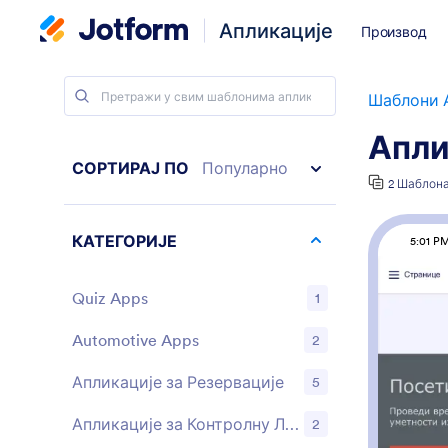
Апликације
Производ
Шаблони 
Апли
СОРТИРАЈ ПО
Популарно
2 Шаблон
КАТЕГОРИЈЕ
5:01 P
Quiz Apps
1
Automotive Apps
2
Апликације за Резервације
5
Апликације за Контролну Листу
2