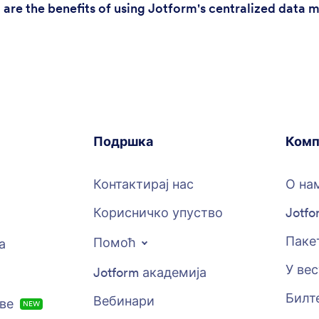
 are the benefits of using Jotform's centralized data
Подршка
Комп
Контактирај нас
О на
Корисничко упуство
Jotfo
Пакет
Помоћ
а
У ве
Jotform академија
Билт
Вебинари
ове
NEW