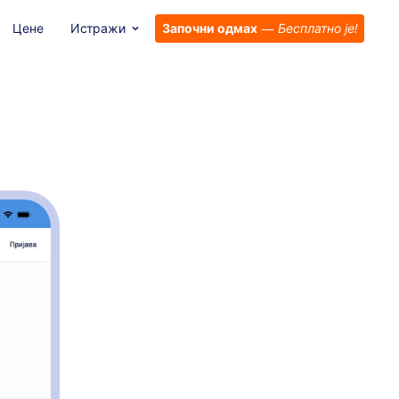
Цене
Истражи
Започни одмах
—
Бесплатно је!
пликација за Донације