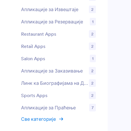
информациј
Апликације за Извештаје
2
Прилагоди о
или галериј
Апликације за Резервације
1
Уз Jotform-
креатор, н
Restaurant Apps
2
додаш или 
ажурираш т
лого и укљ
Retail Apps
2
апликације 
документи 
Salon Apps
1
буде спремн
веб сајту м
Апликације за Заказивање
2
друштвених
могли да је
Линк ка Биографијама на Друштвеним Мрежама
2
уређајима.
апликацијо
Sports Apps
2
ћеш олакша
посете, по
Апликације за Праћење
7
посећеност
Све категорије