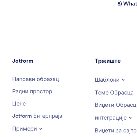
+
8) What
Jotform
Тржиште
Направи образац
Шаблони
Радни простор
Теме Обрасца
Цене
Виџети Обрасц
Jotform Ентерпрајз
интеграције
Примери
Виџети за сајт