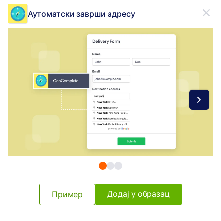
Dialog start
Аутоматски заврши адресу
Пријави се бесплатно
Form Widgets Categories
Виџети Обрасца
Мапе
Мапе
43 виџета
Најновије
Популарно
Додај у образац
Пример