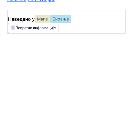
Аутоматско попуњавање адреса у обрасцу
Наведено у
Мапе
Бирање
Географске информације
Повратне информације
Add a geolocation stamp to form responses
Локација корисника
Преузми информације о локацији добијене
из IP адресе од твојих корисника
Координате локације
Get geographic coordinates fast
Аутоматски заврши адресу
Add an autocomplete address field to your form