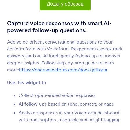
Снимач говора
Додај у образац
Дозволи корисницима снимање гласа на
твојим обрасцима
Capture voice responses with smart AI-
powered follow-up questions.
SoundCloud
Дели Soundcloud аудио фајлове на твом
Add voice-driven, conversational questions to your
обрасцу
Jotform form with Voiceform. Respondents speak their
answers, and our AI intelligently follows up to uncover
deeper insights. Follow step-by-step guide to learn
Vimeo
more:
https://docs.voiceform.com/docs/jotform
Add Vimeo videos to your forms
Use this widget to
Дугме за Skype позив
Collect open-ended voice responses
Add a Skype call button to your form
AI follow-ups based on tone, context, or gaps
Analyze responses in your Voiceform dashboard
with transcription, playback, and insight tagging
Voice Recording & AI Follow-Ups by
Voiceform
Capture voice responses with smart AI-powered