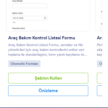
Önizleme
Araç Bakım Kontrol Listesi Formu
Araç 
Araç Bakım Kontrol Listesi Formu, servisler ve filo
Pickup
yöneticileri için araç bakım kontrollerini online veri
ekipler
toplama ile standartlaştırır, form yanıtı kayıtlarını tek
kayıt a
yerde toplayarak takip ve raporlamayı kolaylaştırır.
yanıtla
Go to Category:
Go to
Otomotiv Formları
Otomo
Şablon Kullan
Önizleme