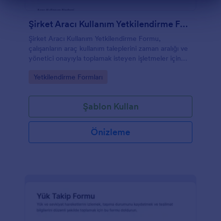
Diyalog sonu
Şirket Aracı Kullanım Yetkilendirme Formu
Şirket Aracı Kullanım Yetkilendirme Formu,
çalışanların araç kullanım taleplerini zaman aralığı ve
yönetici onayıyla toplamak isteyen işletmeler için
pratik bir veri toplama çözümüdür.
Go to Category:
Yetkilendirme Formları
Şablon Kullan
Önizleme