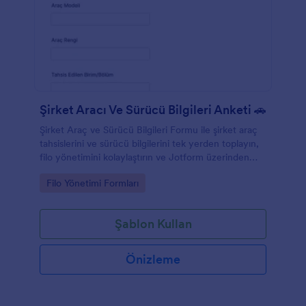
Şirket Aracı Ve Sürücü Bilgileri Anketi 🚗
Şirket Araç ve Sürücü Bilgileri Formu ile şirket araç
tahsislerini ve sürücü bilgilerini tek yerden toplayın,
filo yönetimini kolaylaştırın ve Jotform üzerinden
form yanıtlarını düzenli şekilde takip edin.
Go to Category:
Filo Yönetimi Formları
Şablon Kullan
Önizleme