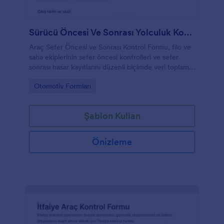
Sürücü Öncesi Ve Sonrası Yolculuk Kontrolü Formu
Araç Sefer Öncesi ve Sonrası Kontrol Formu, filo ve
saha ekiplerinin sefer öncesi kontrolleri ve sefer
sonrası hasar kayıtlarını düzenli biçimde veri toplama
ile yönetmesine yardımcı olur.
Go to Category:
Otomotiv Formları
Şablon Kullan
Önizleme