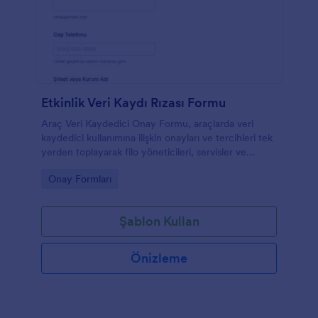
Etkinlik Veri Kaydı Rızası Formu
Araç Veri Kaydedici Onay Formu, araçlarda veri
kaydedici kullanımına ilişkin onayları ve tercihleri tek
yerden toplayarak filo yöneticileri, servisler ve
kurumlar için düzenli veri toplama süreci oluşturur.
Go to Category:
Onay Formları
Şablon Kullan
Önizleme