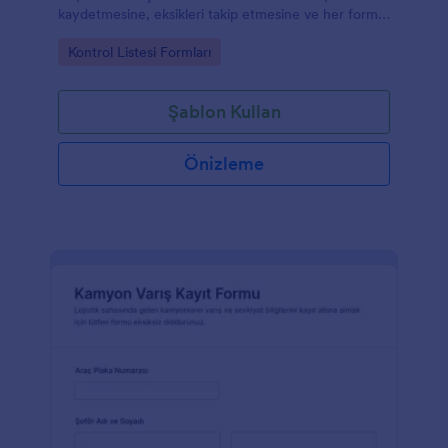
kaydetmesine, eksikleri takip etmesine ve her form
yanıtını Jotform üzerinden yönetmesine yardımcı
Go to Category:
Kontrol Listesi Formları
olur.
Şablon Kullan
Önizleme