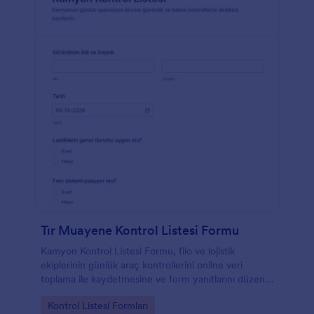
Tır Muayene Kontrol Listesi Formu
Kamyon Kontrol Listesi Formu, filo ve lojistik
ekiplerinin günlük araç kontrollerini online veri
toplama ile kaydetmesine ve form yanıtlarını düzenli
şekilde takip etmesine yardımcı olur.
Go to Category:
Kontrol Listesi Formları