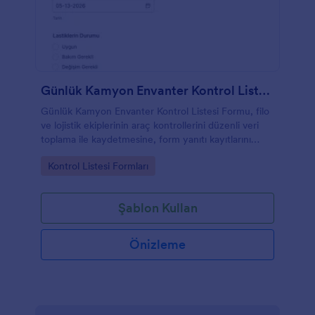
Günlük Kamyon Envanter Kontrol Listesi Formu
Günlük Kamyon Envanter Kontrol Listesi Formu, filo
ve lojistik ekiplerinin araç kontrollerini düzenli veri
toplama ile kaydetmesine, form yanıtı kayıtlarını
takip etmesine ve günlük denetimleri
Go to Category:
Kontrol Listesi Formları
standartlaştırmasına yardımcı olur.
Şablon Kullan
Önizleme