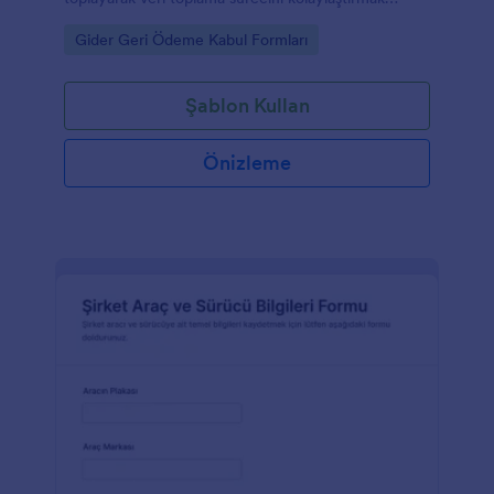
isteyen ekipler, saha çalışanları ve muhasebe
Go to Category:
Gider Geri Ödeme Kabul Formları
birimleri için uygundur.
Şablon Kullan
Önizleme