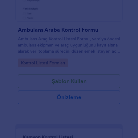
Ambulans Araba Kontrol Formu
Ambulans Araç Kontrol Listesi Formu, vardiya öncesi
ambulans ekipman ve araç uygunluğunu kayıt altına
alarak veri toplama sürecini düzenlemek isteyen acil
sağlık ekipleri ve filo yöneticileri için idealdir.
Go to Category:
Kontrol Listesi Formları
Şablon Kullan
Önizleme