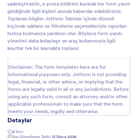
sadeleştirebilir, e-posta bildirimi kurarak her form yanıtı
Araç Kontrol Listesi Formu 🚚
geldiğinde ilgili kişileri anında haberdar edebilirsiniz.
Toplanan bilgiler Jotform Tablolar içinde düzenli
Pickup Kamyonet Kontrol Formu, filo ve saha
ekiplerinin araç kontrollerini düzenli veri toplama ile
biçimde saklanır ve filtreleme seçenekleriyle raporları
kayıt altına almasına, bulguları raporlamasına ve form
hızlıca bulmanıza yardımcı olur. Böylece form yanıtı
yanıtlarını tek yerde takip etmesine yardımcı olur.
yönetimi daha kolaylaşır ve araç kullanımıyla ilgili
Go to Category:
Otomotiv Formları
kayıtlar tek bir kaynakta toplanır.
Şablon Kullan
Disclaimer: The form templates here are for
informational purposes only. Jotform is not providing
Önizleme
legal, financial, or other advice, or implying that the
forms are legally valid in all or any jurisdictions. Before
using any such form, consult an attorney and/or other
applicable professionals to make sure that the form
meets your needs, legally and otherwise.
Detaylar
0
Klon
Son Güncelleme Tarihi:
13 Mayıs 2026