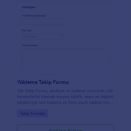
Yükleme Takip Formu
Yük Takip Formu, sevkiyat ve teslimat sürecinde yük
hareketlerini izlemek isteyen lojistik, depo ve dağıtım
ekipleri için veri toplama ve form yanıtı takibini tek
noktada toplar.
Go to Category:
Takip Formları
Şablon Kullan