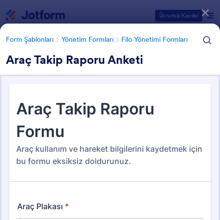
Diyalog başlangıcı
Ücretsiz Kaydol
Form Şablonları
Yönetim Formları
Filo Yönetimi Formları
Araç Takip Raporu Anketi
Form Şablonu Kategorileri
Form Şablonları
Yönetim Formları
Filo Yönetimi Formları
Filo Yönetimi Formları
27 Şablon