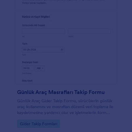
Günlük Araç Masrafları Takip Formu
Günlük Araç Gider Takip Formu, sürücülerin günlük
araç kullanımını ve masrafları düzenli veri toplama ile
kaydetmesine yardımcı olur ve işletmelerin form
yanıtlarını Jotform üzerinden takip etmesini
Go to Category:
Gider Takip Formları
kolaylaştırır.