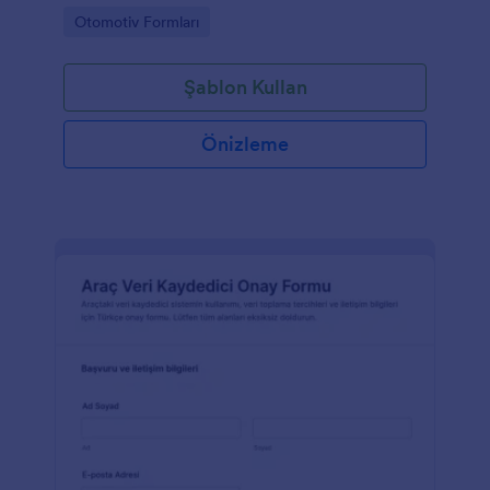
ile Jotform üzerinden veri toplama süreçlerini
Go to Category:
Otomotiv Formları
kolaylaştırın.
Şablon Kullan
Önizleme