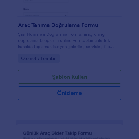
Araç Tanıma Doğrulama Formu
Şasi Numarası Doğrulama Formu, araç kimliği
doğrulama taleplerini online veri toplama ile tek
kanalda toplamak isteyen galeriler, servisler, filo
ekipleri ve ekspertiz firmaları için hızlı bir çözümdür.
Go to Category:
Otomotiv Formları
Şablon Kullan
Önizleme