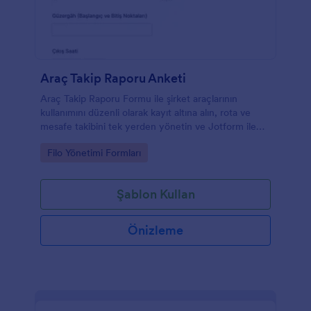
Araç Takip Raporu Anketi
Araç Takip Raporu Formu ile şirket araçlarının
kullanımını düzenli olarak kayıt altına alın, rota ve
mesafe takibini tek yerden yönetin ve Jotform ile
veri toplama sürecinizi kolaylaştırın.
Go to Category:
Filo Yönetimi Formları
Şablon Kullan
Önizleme