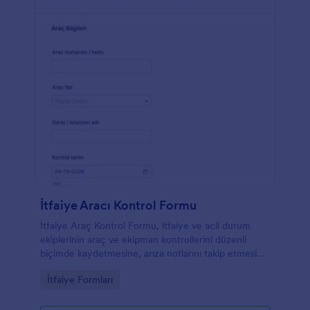
İtfaiye Aracı Kontrol Formu
İtfaiye Araç Kontrol Formu, itfaiye ve acil durum
ekiplerinin araç ve ekipman kontrollerini düzenli
biçimde kaydetmesine, arıza notlarını takip etmesine
ve Jotform üzerinden veri toplamayı hızlandırmasına
Go to Category:
İtfaiye Formları
yardımcı olur.