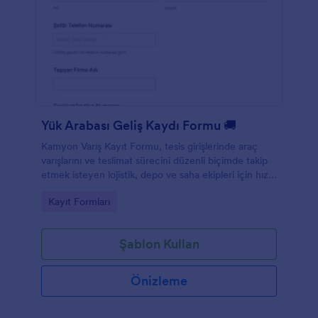
Yük Arabası Geliş Kaydı Formu 🚚
Kamyon Varış Kayıt Formu, tesis girişlerinde araç
varışlarını ve teslimat sürecini düzenli biçimde takip
etmek isteyen lojistik, depo ve saha ekipleri için hızlı
veri toplama sağlar.
Go to Category:
Kayıt Formları
Şablon Kullan
Önizleme