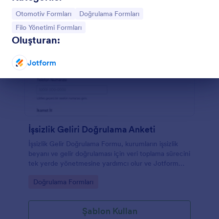
Kategoriye git:
Kategoriye git:
Otomotiv Formları
Doğrulama Formları
Kategoriye git:
Filo Yönetimi Formları
Oluşturan:
Jotform
Diyalog sonu
İşsizlik Geliri Doğrulama Anketi
İşsizlik Gelir Doğrulama Formu, kurumların işsizlik
beyanı ve gelir doğrulaması için veri toplama sürecini
tek yerde yönetmesine yardımcı olur ve Jotform
üzerinden online form olarak kolayca paylaşılabilir.
Go to Category:
Doğrulama Formları
Şablon Kullan