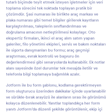
tutarlı biçimde teyit etmek isteyen işletmeler için veri
olacaktır.Şirket logonuzu ekleyin ve formu markanıza
Önizleme
uyacak şekilde özelleştirin, ardından müşterilerinizle
toplama sürecini tek noktada toplayan pratik bir
paylaşarak ücretsiz İmza Doğrulama Formunuzu
çözümdür. Şasi numarası ile birlikte araç markası ve
duyurun! Ya da sadece kendiniz kullanın ve
plaka numarası gibi temel bilgiler girilerek kayıtların
gönderimleri doğrudan diğer hesaplarınıza gönderin.
karşılaştırılması, taleplerin sınıflandırılması ve
Yanıtları favori depolama platformlarınızla senkronize
doğrulama amacının netleştirilmesi kolaylaşır. Oto
etmenizi sağlayan 100'den fazla entegrasyonumuz
da bulunmaktadır.
ekspertiz firmaları, ikinci el araç alım satım yapan
galeriler, filo yönetimi ekipleri, servis ve bakım noktaları
ile sigorta danışmanları bu formu; araç geçmişi
araştırması, evrak kontrolü ve başvuru ön
değerlendirmesi gibi senaryolarda kullanabilir. Ek notlar
alanı sayesinde özel durumlar tek mesajda iletilir ve
telefonla bilgi toplamaya bağımlılık azalır.
Jotform ile bu form şablonu, kodlama gerektirmeyen
form oluşturucu üzerinden dakikalar içinde uyarlanabilir
ve sürükle-bırak arayüzü ile alanların sırası ile görünümü
kolayca düzenlenebilir. Yanıtlar toplandıkça her form
yanıtı Jotform’da düzenli şekilde görüntülenir, ekip içi