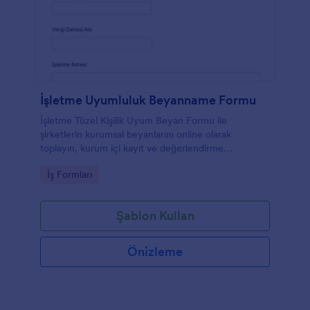
İşletme Uyumluluk Beyanname Formu
İşletme Tüzel Kişilik Uyum Beyan Formu ile
şirketlerin kurumsal beyanlarını online olarak
toplayın, kurum içi kayıt ve değerlendirme
süreçlerinde form yanıtı takibini Jotform ile
Go to Category:
İş Formları
kolaylaştırın.
Şablon Kullan
Önizleme