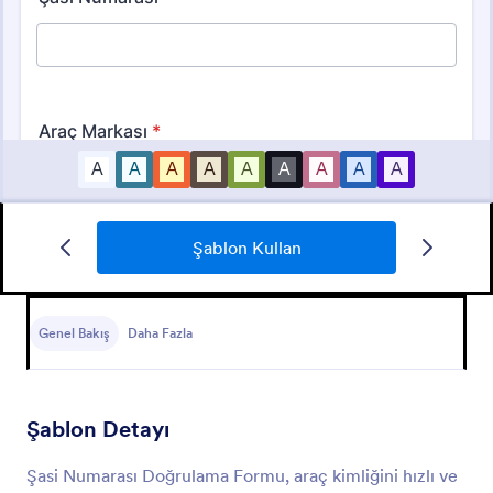
Şablon Kullan
İmza Doğrulama Formu
İmza doğrulama formu, finans kurumları tarafından
imzaların gerçekliğini doğrulamak için kullanılan bir
Genel Bakış
Daha Fazla
araçtır. İşletmeler tarafından bir müşterinin kimliğini
imzası aracılığıyla doğrulamak için kullanılabilir. Bir
Go to Category:
Bankacılık Formları
form şablonu ile müşterilerden hızlı ve kolay bir
şekilde imza toplayabilirsiniz. İster kendi vergilerinizi
Şablon Detayı
dolduruyor ister adres değişikliği formu gönderiyor
Şablon Kullan
ya da banka bilgilerinizde bir değişiklik yapıyor olun,
Şasi Numarası Doğrulama Formu, araç kimliğini hızlı ve
imzanızın basılı ve imzalı bir kopyasına ihtiyacınız