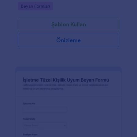
tutmasına ve gerektiğinde belge istemesine yardımcı
Go to Category:
Beyan Formları
olur.
Şablon Kullan
Önizleme