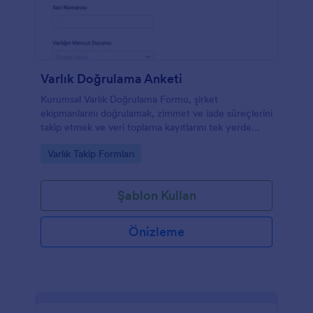
Varlık Doğrulama Anketi
Kurumsal Varlık Doğrulama Formu, şirket
ekipmanlarını doğrulamak, zimmet ve iade süreçlerini
takip etmek ve veri toplama kayıtlarını tek yerde
yönetmek isteyen ekipler için pratik bir form
Go to Category:
Varlık Takip Formları
şablonudur.
Şablon Kullan
Önizleme