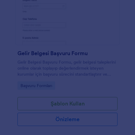
Gelir Belgesi Başvuru Formu
Gelir Belgesi Başvuru Formu, gelir belgesi taleplerini
online olarak toplayıp değerlendirmek isteyen
kurumlar için başvuru sürecini standartlaştırır ve
Jotform üzerinden veri toplama ile form yanıtlarını
Go to Category:
Başvuru Formları
tek yerde yönetmeyi kolaylaştırır.
Şablon Kullan
Önizleme