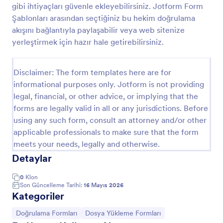
gibi ihtiyaçları güvenle ekleyebilirsiniz. Jotform Form
Maaş Belgesi Formu
Şablonları arasından seçtiğiniz bu hekim doğrulama
akışını bağlantıyla paylaşabilir veya web sitenize
Maaş Belgesi Formu, çalışan ücret bilgilerini
kurumsal talepler için hızlıca toplamanıza yardımcı
yerleştirmek için hazır hale getirebilirsiniz.
olur ve insan kaynakları ile idari işler ekiplerinin veri
toplama sürecini Jotform üzerinden düzenlemesini
Go to Category:
İnsan Kaynakları Formları
sağlar.
Disclaimer: The form templates here are for
informational purposes only. Jotform is not providing
legal, financial, or other advice, or implying that the
Şablon Kullan
forms are legally valid in all or any jurisdictions. Before
using any such form, consult an attorney and/or other
Önizleme
applicable professionals to make sure that the form
meets your needs, legally and otherwise.
Detaylar
0
Klon
Son Güncelleme Tarihi:
16 Mayıs 2026
Kategoriler
Kategoriye git:
Kategoriye git:
Doğrulama Formları
Dosya Yükleme Formları