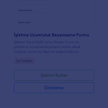
İşletme Uyumluluk Beyanname Formu
İşletme Tüzel Kişilik Uyum Beyan Formu ile
şirketlerin kurumsal beyanlarını online olarak
toplayın, kurum içi kayıt ve değerlendirme
süreçlerinde form yanıtı takibini Jotform ile
Go to Category:
İş Formları
kolaylaştırın.
Şablon Kullan
Önizleme