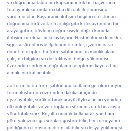
ve doğrulama talebinin kapsamını tek bir başvuruda
olacaktır.Şirket logonuzu ekleyin ve formu markanıza
Önizleme
uyacak şekilde özelleştirin, ardından müşterilerinizle
toplayarak kurumların daha düzenli ilerlemesine
paylaşarak ücretsiz İmza Doğrulama Formunuzu
yardımcı olur. Başvuranın iletişim bilgileri ile istenen
duyurun! Ya da sadece kendiniz kullanın ve
doğrulama türü ve tarih aralığı gibi kritik ayrıntıları bir
gönderimleri doğrudan diğer hesaplarınıza gönderin.
araya getirir, böylece doğru kişiyle doğru konuda
Yanıtları favori depolama platformlarınızla senkronize
iletişim kurulmasını kolaylaştırır. Hastaneler ve klinikler,
etmenizi sağlayan 100'den fazla entegrasyonumuz
da bulunmaktadır.
sigorta süreçleriyle ilgilenen birimler, işverenler ve
denetim ekipleri bu form şablonunu; uzmanlık alanı,
çalışma bilgileri ve destekleyici belge yüklemesi
üzerinden ilerleyen doğrulama taleplerini kayıt altına
almak için kullanabilir.
Jotform ile bu form şablonunu kodlama gerektirmeyen
form oluşturucu üzerinden dakikalar içinde
uyarlayabilir, sürükle-bırak arayüzüyle alanları yeniden
düzenleyebilir ve veri toplama sürecinizi tek bir akışta
yönetebilirsiniz. Koşullu mantık kullanarak yanıtlara
göre yalnızca ilgili soruları gösterebilir, her form yanıtı
geldiğinde e-posta bildirimi alabilir ve dosya yüklemesi