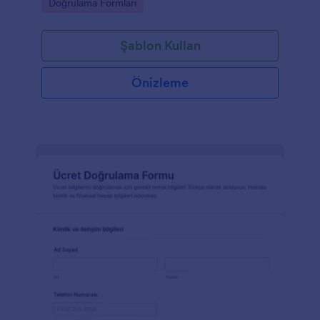
Go to Category:
Doğrulama Formları
Şablon Kullan
Önizleme