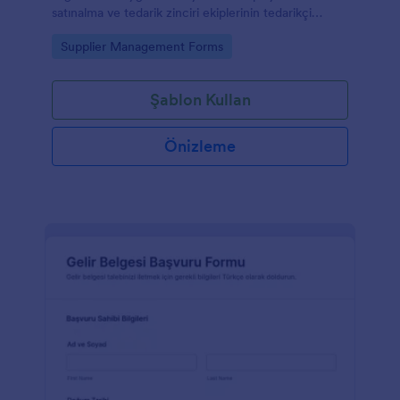
satınalma ve tedarik zinciri ekiplerinin tedarikçi
değerlendirmesini daha düzenli yürütmesine
Go to Category:
Supplier Management Forms
yardımcı olur.
Şablon Kullan
Önizleme