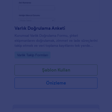
Varlık Doğrulama Anketi
Kurumsal Varlık Doğrulama Formu, şirket
ekipmanlarını doğrulamak, zimmet ve iade süreçlerini
takip etmek ve veri toplama kayıtlarını tek yerde
yönetmek isteyen ekipler için pratik bir form
Go to Category:
Varlık Takip Formları
şablonudur.
Şablon Kullan
Önizleme