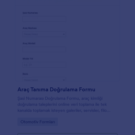
Araç Tanıma Doğrulama Formu
Şasi Numarası Doğrulama Formu, araç kimliği
doğrulama taleplerini online veri toplama ile tek
kanalda toplamak isteyen galeriler, servisler, filo
ekipleri ve ekspertiz firmaları için hızlı bir çözümdür.
Go to Category:
Otomotiv Formları