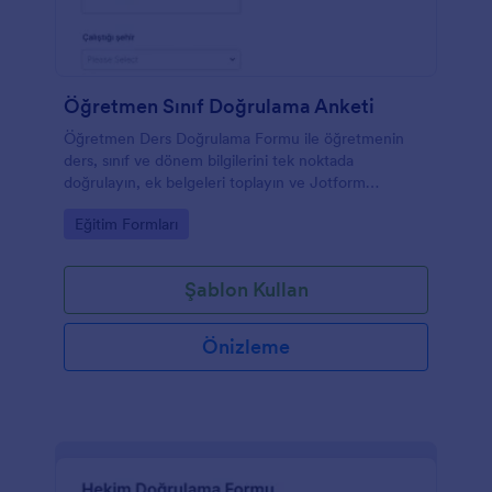
Öğretmen Sınıf Doğrulama Anketi
Öğretmen Ders Doğrulama Formu ile öğretmenin
ders, sınıf ve dönem bilgilerini tek noktada
doğrulayın, ek belgeleri toplayın ve Jotform
üzerinden form yanıtlarını düzenli biçimde takip
Go to Category:
Eğitim Formları
edin.
Şablon Kullan
Önizleme