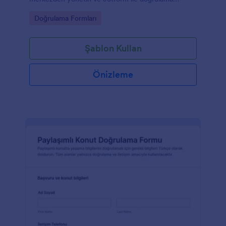
süreçlerini kurumunuzun iş akışına uygun şekilde
Go to Category:
Doğrulama Formları
hızlandırın.
Şablon Kullan
Önizleme