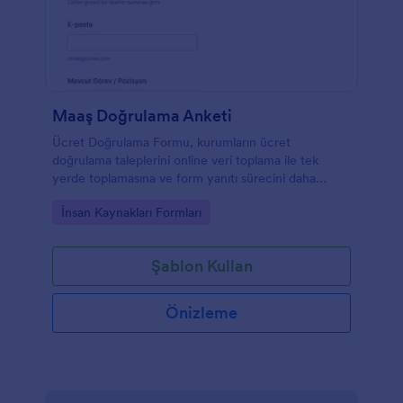
Maaş Doğrulama Anketi
Ücret Doğrulama Formu, kurumların ücret
doğrulama taleplerini online veri toplama ile tek
yerde toplamasına ve form yanıtı sürecini daha
tutarlı yönetmesine yardımcı olur.
Go to Category:
İnsan Kaynakları Formları
Şablon Kullan
Önizleme