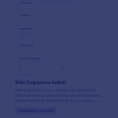
Bilet Doğrulama Anketi
Bilet Doğrulama Formu, etkinlik organizatörlerinin
bilet doğrulama taleplerini online olarak toplamasına,
kayıtları tek yerde izlemesine ve form yanıtlarını
Jotform üzerinden yönetmesine yardımcı olur.
Go to Category:
Etkinlik Kayıt Formları