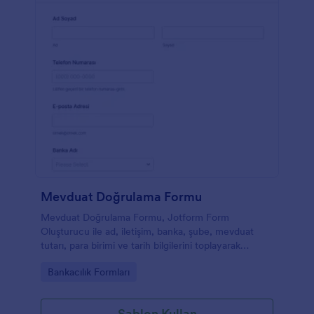
Mevduat Doğrulama Formu
Mevduat Doğrulama Formu, Jotform Form
Oluşturucu ile ad, iletişim, banka, şube, mevduat
tutarı, para birimi ve tarih bilgilerini toplayarak
mevduat işlemlerinin hızlı ve düzenli veri toplama ile
Go to Category:
Bankacılık Formları
doğrulanmasını sağlar.
Şablon Kullan