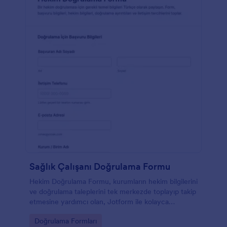
Sağlık Çalışanı Doğrulama Formu
Hekim Doğrulama Formu, kurumların hekim bilgilerini
ve doğrulama taleplerini tek merkezde toplayıp takip
etmesine yardımcı olan, Jotform ile kolayca
özelleştirilebilen bir form şablonudur.
Go to Category:
Doğrulama Formları