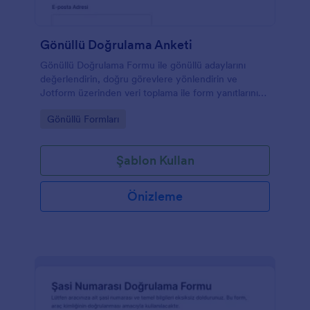
Gönüllü Doğrulama Anketi
Gönüllü Doğrulama Formu ile gönüllü adaylarını
değerlendirin, doğru görevlere yönlendirin ve
Jotform üzerinden veri toplama ile form yanıtlarını
tek yerden yönetin.
Go to Category:
Gönüllü Formları
Şablon Kullan
Önizleme