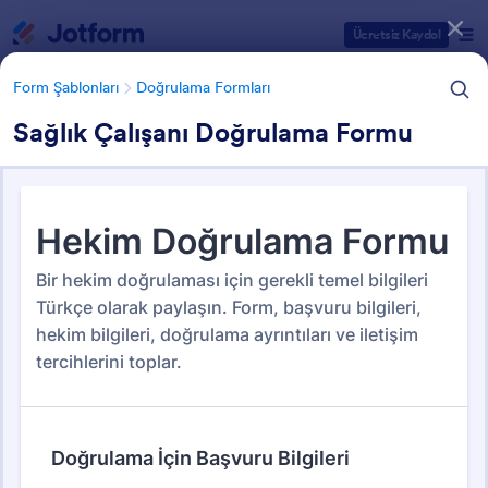
Diyalog başlangıcı
Ücretsiz Kaydol
Form Şablonları
Doğrulama Formları
Sağlık Çalışanı Doğrulama Formu
Form Şablonu Kategorileri
Form Şablonları
Doğrulama Formları
Doğrulama Formları
46 Şablon