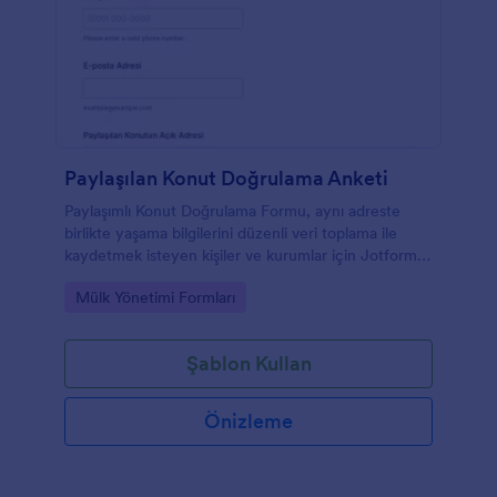
Paylaşılan Konut Doğrulama Anketi
Paylaşımlı Konut Doğrulama Formu, aynı adreste
birlikte yaşama bilgilerini düzenli veri toplama ile
kaydetmek isteyen kişiler ve kurumlar için Jotform
üzerinde hızlıca özelleştirilebilen bir form şablonu
Go to Category:
Mülk Yönetimi Formları
sunar.
Şablon Kullan
Önizleme