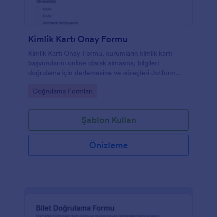
Kimlik Kartı Onay Formu
Kimlik Kartı Onay Formu, kurumların kimlik kartı
başvurularını online olarak almasına, bilgileri
doğrulama için derlemesine ve süreçleri Jotform
üzerinden takip etmesine yardımcı olur.
Go to Category:
Doğrulama Formları
Şablon Kullan
Önizleme