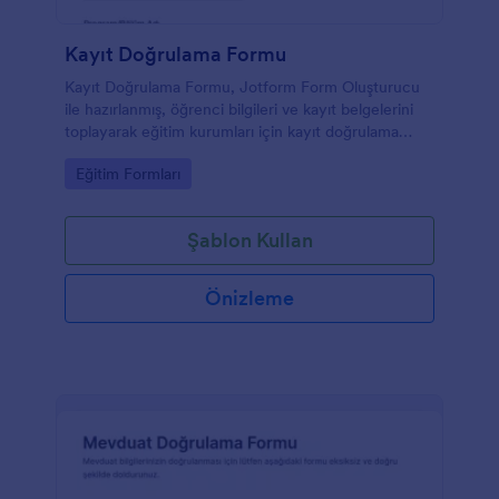
Kayıt Doğrulama Formu
Kayıt Doğrulama Formu, Jotform Form Oluşturucu
ile hazırlanmış, öğrenci bilgileri ve kayıt belgelerini
toplayarak eğitim kurumları için kayıt doğrulama
sürecini kolaylaştıran bir form şablonu sunar.
Go to Category:
Eğitim Formları
Şablon Kullan
Önizleme