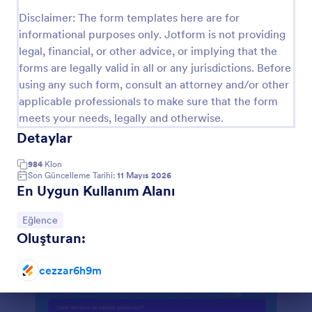
Önizleme
Disclaimer: The form templates here are for
informational purposes only. Jotform is not providing
legal, financial, or other advice, or implying that the
forms are legally valid in all or any jurisdictions. Before
using any such form, consult an attorney and/or other
applicable professionals to make sure that the form
meets your needs, legally and otherwise.
Detaylar
984
Klon
Son Güncelleme Tarihi:
11 Mayıs 2026
En Uygun Kullanım Alanı
Kategoriye git:
Eğlence
Oluşturan:
cezzar6h9m
Diyalog sonu