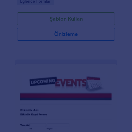
Go to Category:
Eğlence Formları
Şablon Kullan
Önizleme