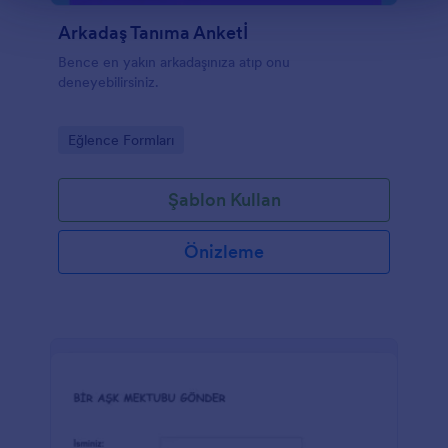
Arkadaş Tanıma Anketİ
Bence en yakın arkadaşınıza atıp onu
deneyebilirsiniz.
Go to Category:
Eğlence Formları
Şablon Kullan
Önizleme