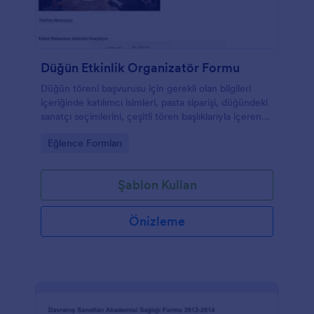
Düğün Etkinlik Organizatör Formu
Düğün töreni başvurusu için gerekli olan bilgileri
içeriğinde katılımcı isimleri, pasta siparişi, düğündeki
sanatçı seçimlerini, çeşitli tören başlıklarıyla içeren
form.
Go to Category:
Eğlence Formları
Şablon Kullan
Önizleme