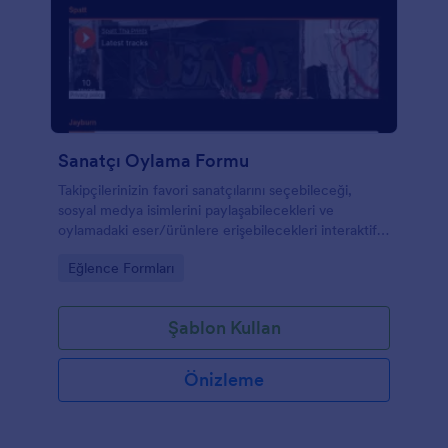
Sanatçı Oylama Formu
Takipçilerinizin favori sanatçılarını seçebileceği,
sosyal medya isimlerini paylaşabilecekleri ve
oylamadaki eser/ürünlere erişebilecekleri interaktif
bir oylama formu.
Go to Category:
Eğlence Formları
Şablon Kullan
Önizleme