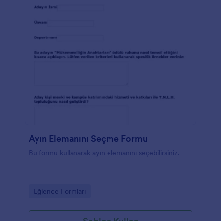
Ayın Elemanını Seçme Formu
Bu formu kullanarak ayın elemanını seçebilirsiniz.
Go to Category:
Eğlence Formları
Şablon Kullan