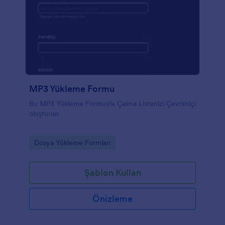
MP3 Yükleme Formu
Bu MP3 Yükleme Formuyla Çalma Listenizi Çevrimiçi
oluşturun
Go to Category:
Dosya Yükleme Formları
Şablon Kullan
Önizleme