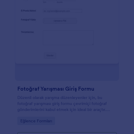
Fotoğraf Yarışması Giriş Formu
Düzenli olarak yarışma düzenleyenler için, bu
fotoğraf yarışması giriş formu çevrimiçi fotoğraf
gönderimlerini kabul etmek için ideal bir araçtır.
Yarışmacıların en iyi resimlerini yüklemelerine olanak
Go to Category:
Eğlence Formları
sağlar ve kullanıcıların fotoğrafın çekildiği konum da
dahil olmak üzere fotoğrafın ayrıntılarını
sağlayabilecekleri bir alandır. Fotoğraf yarışması giriş