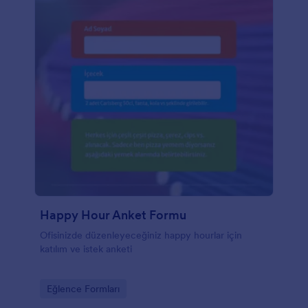
Happy Hour Anket Formu
Ofisinizde düzenleyeceğiniz happy hourlar için
katılım ve istek anketi
Go to Category:
Eğlence Formları