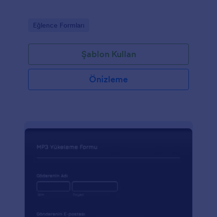
Go to Category:
Eğlence Formları
Şablon Kullan
Önizleme