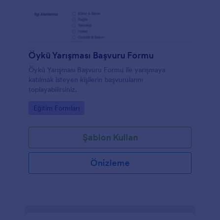
Öykü Yarışması Başvuru Formu
Öykü Yarışması Başvuru Formu ile yarışmaya
katılmak isteyen kişilerin başvurularını
toplayabilirsiniz.
Go to Category:
Eğitim Formları
Şablon Kullan
Önizleme