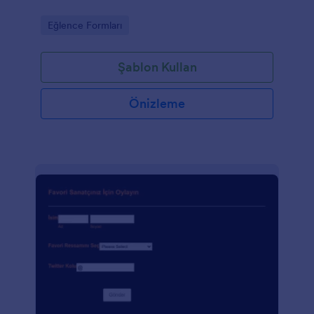
Go to Category:
Eğlence Formları
Şablon Kullan
Önizleme