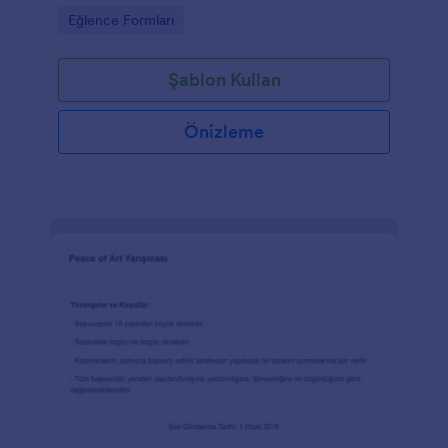
Go to Category:
Eğlence Formları
Şablon Kullan
Önizleme