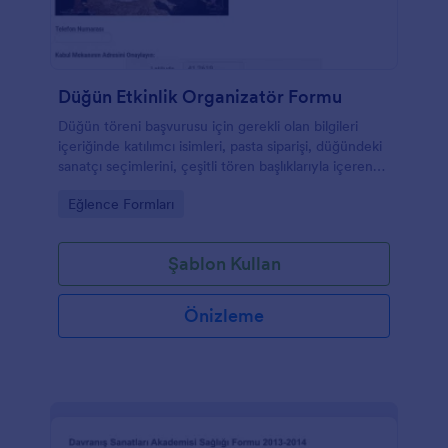
Düğün Etkinlik Organizatör Formu
Düğün töreni başvurusu için gerekli olan bilgileri
içeriğinde katılımcı isimleri, pasta siparişi, düğündeki
sanatçı seçimlerini, çeşitli tören başlıklarıyla içeren
form.
Go to Category:
Eğlence Formları
Şablon Kullan
Önizleme