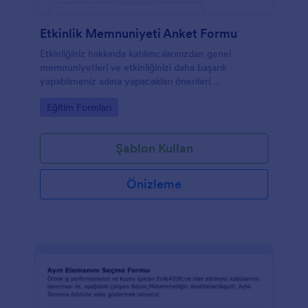
Etkinlik Memnuniyeti Anket Formu
Etkinliğiniz hakkında katılımcılarınızdan genel
memnuniyetleri ve etkinliğinizi daha başarılı
yapabilmeniz adına yapacakları önerileri
toplayabileceğiniz anket formu.
Go to Category:
Eğitim Formları
Şablon Kullan
Önizleme