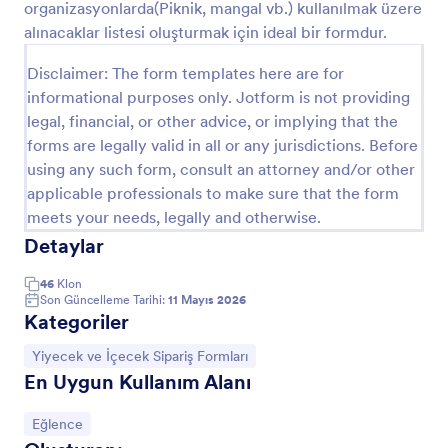
organizasyonlarda(Piknik, mangal vb.) kullanılmak üzere
Önizleme
alınacaklar listesi oluşturmak için ideal bir formdur.
Disclaimer: The form templates here are for
informational purposes only. Jotform is not providing
legal, financial, or other advice, or implying that the
forms are legally valid in all or any jurisdictions. Before
using any such form, consult an attorney and/or other
applicable professionals to make sure that the form
meets your needs, legally and otherwise.
Detaylar
46
Klon
Son Güncelleme Tarihi:
11 Mayıs 2026
Kategoriler
Kategoriye git:
Yiyecek ve İçecek Sipariş Formları
En Uygun Kullanım Alanı
Kategoriye git:
Eğlence