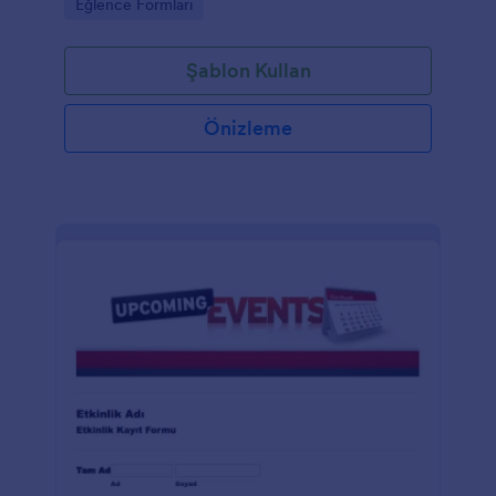
Go to Category:
Eğlence Formları
Şablon Kullan
Önizleme