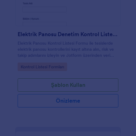
Elektrik Panosu Denetim Kontrol Listesi Formu
Elektrik Panosu Kontrol Listesi Formu ile tesislerde
elektrik panosu kontrollerini kayıt altına alın, risk ve
takip adımlarını izleyin ve Jotform üzerinden veri
toplama sürecini tek merkezden yönetin.
Go to Category:
Kontrol Listesi Formları
Şablon Kullan
Önizleme