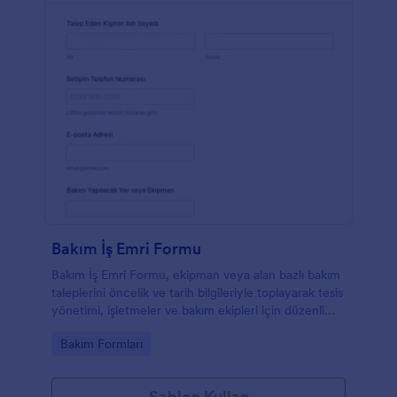
Bakım İş Emri Formu
Bakım İş Emri Formu, ekipman veya alan bazlı bakım
taleplerini öncelik ve tarih bilgileriyle toplayarak tesis
yönetimi, işletmeler ve bakım ekipleri için düzenli
veri toplama ve takip sağlar.
Go to Category:
Bakım Formları
Şablon Kullan