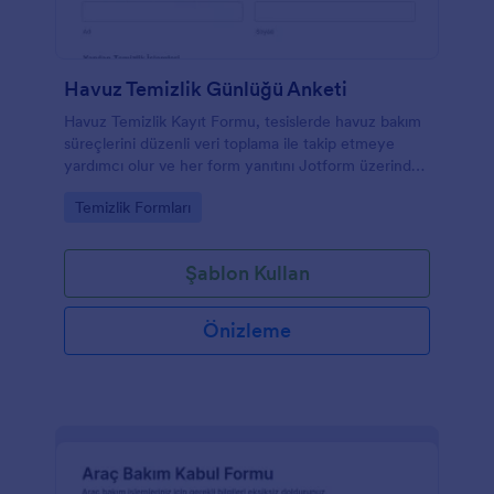
Havuz Temizlik Günlüğü Anketi
Havuz Temizlik Kayıt Formu, tesislerde havuz bakım
süreçlerini düzenli veri toplama ile takip etmeye
yardımcı olur ve her form yanıtını Jotform üzerinden
arşivleyerek ekiplerin günlük kontrol rutinlerini
Go to Category:
Temizlik Formları
kolaylaştırır.
Şablon Kullan
Önizleme