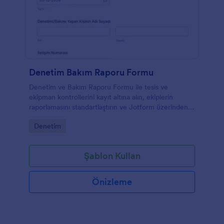
Denetim Bakım Raporu Formu
Denetim ve Bakım Raporu Formu ile tesis ve
ekipman kontrollerini kayıt altına alın, ekiplerin
raporlamasını standartlaştırın ve Jotform üzerinden
veri toplama ile form yanıtlarını tek yerde yönetin.
Go to Category:
Denetim
Şablon Kullan
Önizleme