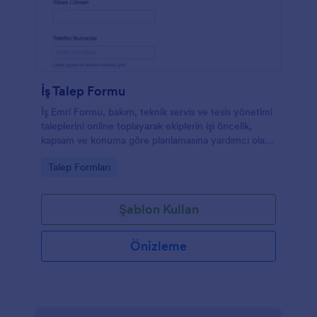
İş Talep Formu
İş Emri Formu, bakım, teknik servis ve tesis yönetimi
taleplerini online toplayarak ekiplerin işi öncelik,
kapsam ve konuma göre planlamasına yardımcı olan
bir form şablonudur.
Go to Category:
Talep Formları
Şablon Kullan
Önizleme