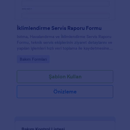
İklimlendirme Servis Raporu Formu
Isıtma, Havalandırma ve İklimlendirme Servis Raporu
Formu, teknik servis ekiplerinin ziyaret detaylarını ve
yapılan işlemleri hızlı veri toplama ile kaydetmesine
yardımcı olan Jotform form şablonudur.
Go to Category:
Bakım Formları
Şablon Kullan
Önizleme