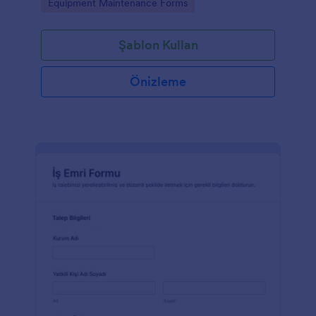
Go to Category:
Equipment Maintenance Forms
Şablon Kullan
Önizleme