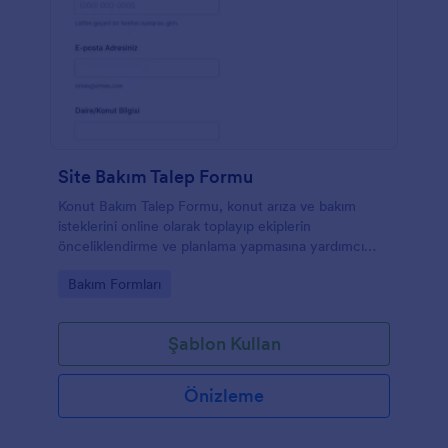
Site Bakım Talep Formu
Konut Bakım Talep Formu, konut arıza ve bakım
isteklerini online olarak toplayıp ekiplerin
önceliklendirme ve planlama yapmasına yardımcı
olur ve Jotform ile veri toplama sürecini hızlandırmak
Go to Category:
Bakım Formları
isteyen site yönetimleri için idealdir.
Şablon Kullan
Önizleme