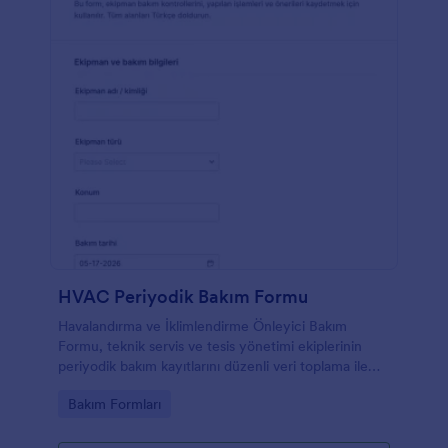
HVAC Periyodik Bakım Formu
Havalandırma ve İklimlendirme Önleyici Bakım
Formu, teknik servis ve tesis yönetimi ekiplerinin
periyodik bakım kayıtlarını düzenli veri toplama ile
yönetmesine ve her form yanıtını Jotform’da takip
Go to Category:
Bakım Formları
etmesine yardımcı olur.