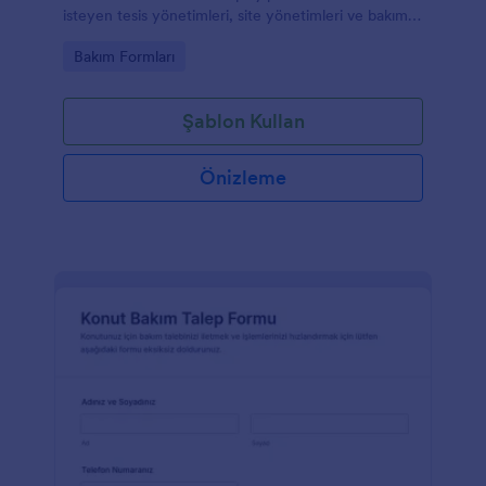
isteyen tesis yönetimleri, site yönetimleri ve bakım
ekipleri için hızlı veri toplama imkanı sunar.
Go to Category:
Bakım Formları
Şablon Kullan
Önizleme