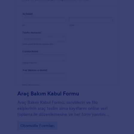
Araç Bakım Kabul Formu
Araç Bakım Kabul Formu, servislerin ve filo
ekiplerinin araç teslim alma kayıtlarını online veri
toplama ile düzenlemesine ve her form yanıtını
Jotform üzerinden takip etmesine yardımcı olur.
Go to Category:
Otomotiv Formları