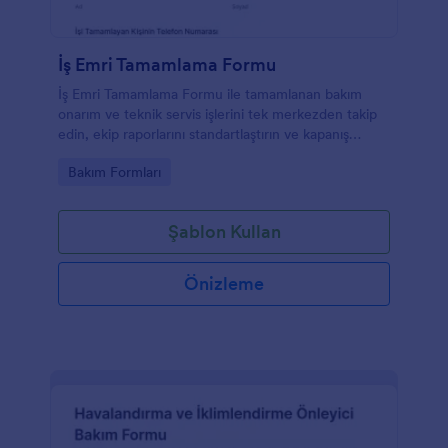
İş Emri Tamamlama Formu
İş Emri Tamamlama Formu ile tamamlanan bakım
onarım ve teknik servis işlerini tek merkezden takip
edin, ekip raporlarını standartlaştırın ve kapanış
onaylarını düzenli biçimde arşivleyin.
Go to Category:
Bakım Formları
Şablon Kullan
Önizleme