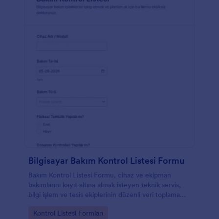
Bilgisayar Bakım Kontrol Listesi Formu
Bakım Kontrol Listesi Formu, cihaz ve ekipman
bakımlarını kayıt altına almak isteyen teknik servis,
bilgi işlem ve tesis ekiplerinin düzenli veri toplama
yapmasına yardımcı olur.
Go to Category:
Kontrol Listesi Formları