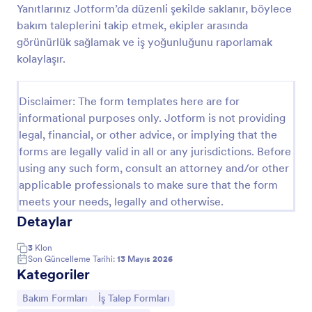
Yanıtlarınız Jotform’da düzenli şekilde saklanır, böylece
Onarım Bildirim Formu
bakım taleplerini takip etmek, ekipler arasında
görünürlük sağlamak ve iş yoğunluğunu raporlamak
Tamir Bildirim Formu, arıza ve bakım taleplerini
konum ve öncelik bilgileriyle toplayarak ekiplerin
kolaylaşır.
planlı ilerlemesine yardımcı olur ve Jotform ile veri
toplama sürecini hızlandırır.
Go to Category:
Bakım Formları
Disclaimer: The form templates here are for
informational purposes only. Jotform is not providing
legal, financial, or other advice, or implying that the
Şablon Kullan
forms are legally valid in all or any jurisdictions. Before
using any such form, consult an attorney and/or other
Önizleme
applicable professionals to make sure that the form
meets your needs, legally and otherwise.
Detaylar
3
Klon
Son Güncelleme Tarihi:
13 Mayıs 2026
Kategoriler
Kategoriye git:
Kategoriye git:
Bakım Formları
İş Talep Formları