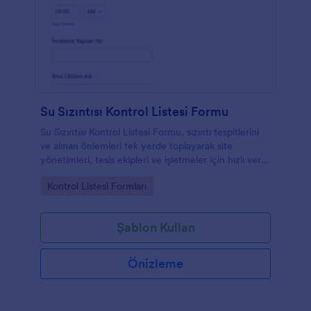
Su Sızıntısı Kontrol Listesi Formu
Su Sızıntısı Kontrol Listesi Formu, sızıntı tespitlerini
ve alınan önlemleri tek yerde toplayarak site
yönetimleri, tesis ekipleri ve işletmeler için hızlı veri
toplama ve takip süreçleri sağlar.
Go to Category:
Kontrol Listesi Formları
Şablon Kullan
Önizleme