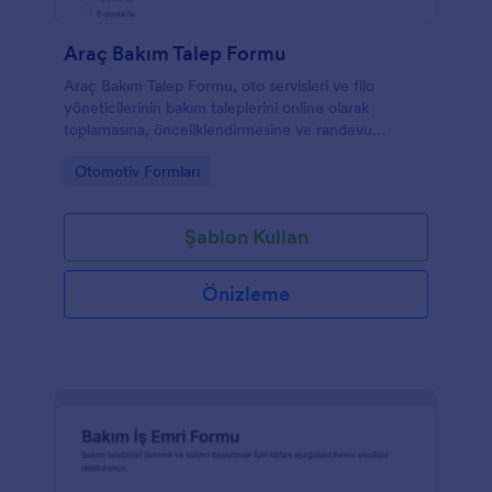
Araç Bakım Talep Formu
Araç Bakım Talep Formu, oto servisleri ve filo
yöneticilerinin bakım taleplerini online olarak
toplamasına, önceliklendirmesine ve randevu
planlamasına yardımcı olan Jotform form şablonudur.
Go to Category:
Otomotiv Formları
Şablon Kullan
Önizleme