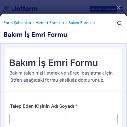
Diyalog başlangıcı
Ücretsiz Kaydol
Form Şablonları
Hizmet Formları
Bakım Formları
Bakım İş Emri Formu
Form Şablonu Kategorileri
Form Şablonları
Hizmet Formları
Bakım Formları
Bakım Formları
44 Şablon