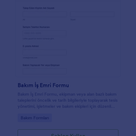
Bakım İş Emri Formu
Bakım İş Emri Formu, ekipman veya alan bazlı bakım
taleplerini öncelik ve tarih bilgileriyle toplayarak tesis
yönetimi, işletmeler ve bakım ekipleri için düzenli
veri toplama ve takip sağlar.
Go to Category:
Bakım Formları
Şablon Kullan