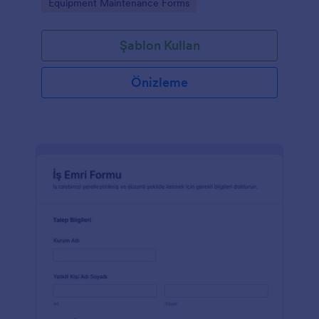
Go to Category:
Equipment Maintenance Forms
Şablon Kullan
Önizleme