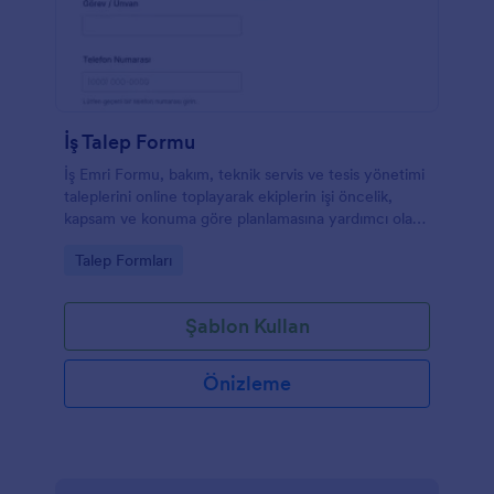
İş Talep Formu
İş Emri Formu, bakım, teknik servis ve tesis yönetimi
taleplerini online toplayarak ekiplerin işi öncelik,
kapsam ve konuma göre planlamasına yardımcı olan
bir form şablonudur.
Go to Category:
Talep Formları
Şablon Kullan
Önizleme