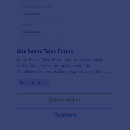
Site Bakım Talep Formu
Konut Bakım Talep Formu, konut arıza ve bakım
isteklerini online olarak toplayıp ekiplerin
önceliklendirme ve planlama yapmasına yardımcı
olur ve Jotform ile veri toplama sürecini hızlandırmak
Go to Category:
Bakım Formları
isteyen site yönetimleri için idealdir.
Şablon Kullan
Önizleme