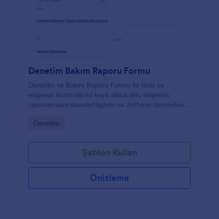
Denetim Bakım Raporu Formu
Denetim ve Bakım Raporu Formu ile tesis ve
ekipman kontrollerini kayıt altına alın, ekiplerin
raporlamasını standartlaştırın ve Jotform üzerinden
veri toplama ile form yanıtlarını tek yerde yönetin.
Go to Category:
Denetim
Şablon Kullan
Önizleme