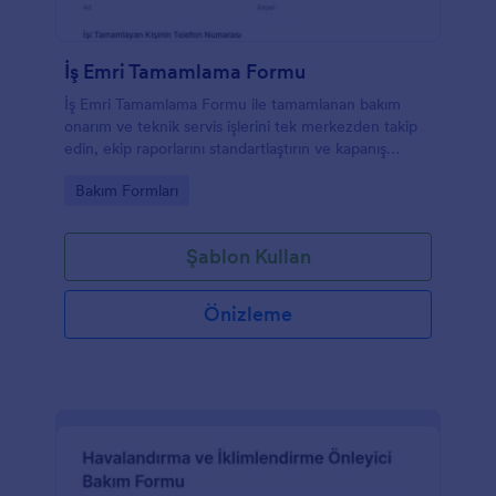
İş Emri Tamamlama Formu
İş Emri Tamamlama Formu ile tamamlanan bakım
onarım ve teknik servis işlerini tek merkezden takip
edin, ekip raporlarını standartlaştırın ve kapanış
onaylarını düzenli biçimde arşivleyin.
Go to Category:
Bakım Formları
Şablon Kullan
Önizleme