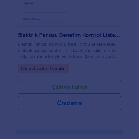
Elektrik Panosu Denetim Kontrol Listesi Formu
Elektrik Panosu Kontrol Listesi Formu ile tesislerde
elektrik panosu kontrollerini kayıt altına alın, risk ve
takip adımlarını izleyin ve Jotform üzerinden veri
toplama sürecini tek merkezden yönetin.
Go to Category:
Kontrol Listesi Formları
Şablon Kullan
Önizleme