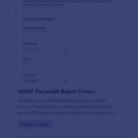
HVAC Periyodik Bakım Formu
Havalandırma ve İklimlendirme Önleyici Bakım
Formu, teknik servis ve tesis yönetimi ekiplerinin
periyodik bakım kayıtlarını düzenli veri toplama ile
yönetmesine ve her form yanıtını Jotform’da takip
Go to Category:
Bakım Formları
etmesine yardımcı olur.