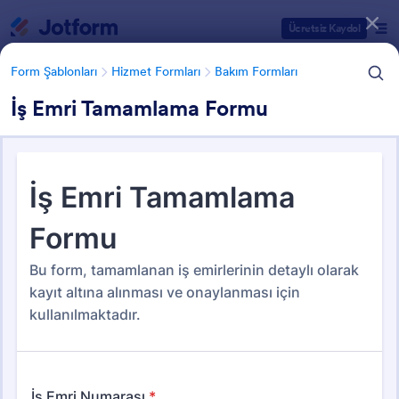
Diyalog başlangıcı
Ücretsiz Kaydol
Form Şablonları
Hizmet Formları
Bakım Formları
İş Emri Tamamlama Formu
Form Şablonu Kategorileri
Form Şablonları
Hizmet Formları
Bakım Formları
Bakım Formları
44 Şablon