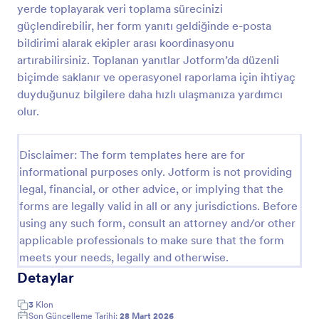
yerde toplayarak veri toplama sürecinizi
Onarım Bildirim Formu
güçlendirebilir, her form yanıtı geldiğinde e-posta
bildirimi alarak ekipler arası koordinasyonu
Tamir Bildirim Formu, arıza ve bakım taleplerini
konum ve öncelik bilgileriyle toplayarak ekiplerin
artırabilirsiniz. Toplanan yanıtlar Jotform’da düzenli
planlı ilerlemesine yardımcı olur ve Jotform ile veri
biçimde saklanır ve operasyonel raporlama için ihtiyaç
toplama sürecini hızlandırır.
duyduğunuz bilgilere daha hızlı ulaşmanıza yardımcı
Go to Category:
Bakım Formları
olur.
Şablon Kullan
Disclaimer: The form templates here are for
informational purposes only. Jotform is not providing
Önizleme
legal, financial, or other advice, or implying that the
forms are legally valid in all or any jurisdictions. Before
using any such form, consult an attorney and/or other
applicable professionals to make sure that the form
meets your needs, legally and otherwise.
Detaylar
3
Klon
Son Güncelleme Tarihi:
28 Mart 2026