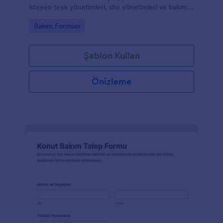
isteyen tesis yönetimleri, site yönetimleri ve bakım
ekipleri için hızlı veri toplama imkanı sunar.
Go to Category:
Bakım Formları
Şablon Kullan
Önizleme