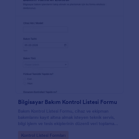
Bilgisayar Bakım Kontrol Listesi Formu
Bakım Kontrol Listesi Formu, cihaz ve ekipman
bakımlarını kayıt altına almak isteyen teknik servis,
bilgi işlem ve tesis ekiplerinin düzenli veri toplama
yapmasına yardımcı olur.
Go to Category:
Kontrol Listesi Formları