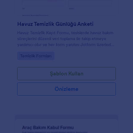
Havuz Temizlik Günlüğü Anketi
Havuz Temizlik Kayıt Formu, tesislerde havuz bakım
süreçlerini düzenli veri toplama ile takip etmeye
yardımcı olur ve her form yanıtını Jotform üzerinden
arşivleyerek ekiplerin günlük kontrol rutinlerini
Go to Category:
Temizlik Formları
kolaylaştırır.
Şablon Kullan
Önizleme