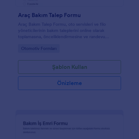
Araç Bakım Talep Formu
Araç Bakım Talep Formu, oto servisleri ve filo
yöneticilerinin bakım taleplerini online olarak
toplamasına, önceliklendirmesine ve randevu
planlamasına yardımcı olan Jotform form şablonudur.
Go to Category:
Otomotiv Formları
Şablon Kullan
Önizleme