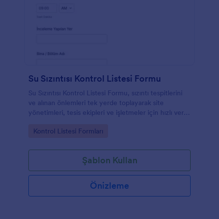
Su Sızıntısı Kontrol Listesi Formu
Su Sızıntısı Kontrol Listesi Formu, sızıntı tespitlerini
ve alınan önlemleri tek yerde toplayarak site
yönetimleri, tesis ekipleri ve işletmeler için hızlı veri
toplama ve takip süreçleri sağlar.
Go to Category:
Kontrol Listesi Formları
Şablon Kullan
Önizleme