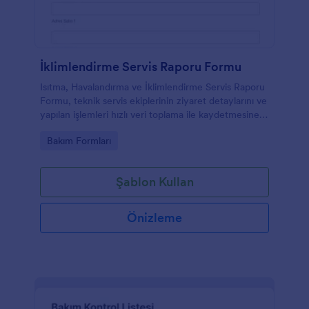
İklimlendirme Servis Raporu Formu
Isıtma, Havalandırma ve İklimlendirme Servis Raporu
Formu, teknik servis ekiplerinin ziyaret detaylarını ve
yapılan işlemleri hızlı veri toplama ile kaydetmesine
yardımcı olan Jotform form şablonudur.
Go to Category:
Bakım Formları
Şablon Kullan
Önizleme