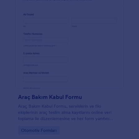
Araç Bakım Kabul Formu
Araç Bakım Kabul Formu, servislerin ve filo
ekiplerinin araç teslim alma kayıtlarını online veri
toplama ile düzenlemesine ve her form yanıtını
Jotform üzerinden takip etmesine yardımcı olur.
Go to Category:
Otomotiv Formları