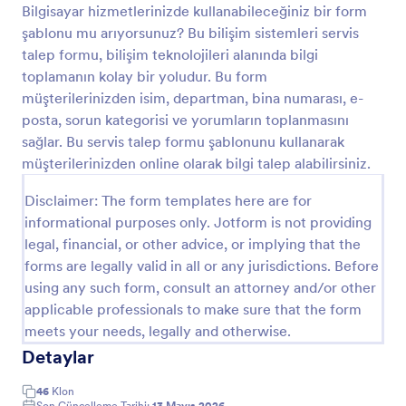
Bilgisayar hizmetlerinizde kullanabileceğiniz bir form
Önizleme
şablonu mu arıyorsunuz? Bu bilişim sistemleri servis
talep formu, bilişim teknolojileri alanında bilgi
toplamanın kolay bir yoludur. Bu form
müşterilerinizden isim, departman, bina numarası, e-
posta, sorun kategorisi ve yorumların toplanmasını
sağlar. Bu servis talep formu şablonunu kullanarak
müşterilerinizden online olarak bilgi talep alabilirsiniz.
Disclaimer: The form templates here are for
informational purposes only. Jotform is not providing
legal, financial, or other advice, or implying that the
forms are legally valid in all or any jurisdictions. Before
using any such form, consult an attorney and/or other
applicable professionals to make sure that the form
meets your needs, legally and otherwise.
Detaylar
46
Klon
Son Güncelleme Tarihi:
13 Mayıs 2026