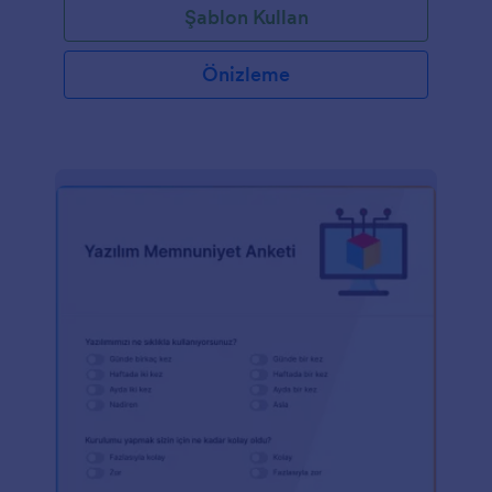
Şablon Kullan
inşaat şirketleri için idealdir. Jotform'un kullanımı
kolay, kodlama yapmayı gerektirmeyen form
oluşturucusu aracılığıyla şablonu dilediğiniz gibi
Önizleme
özelleştirebilirsiniz. Yeni soru alanları ekleyerek
detaylı bilgiler toplayabilir ve gelişmiş özellikler ile
tasarımı değiştirebilirsiniz. Her gönderim, gelen
kutunuza otomatik olarak kaydolacaktır. Ayrıca
100’den fazla entegrasyon ile gelen bilgileri diğer
hesaplarınızda da depolayabilirsiniz.