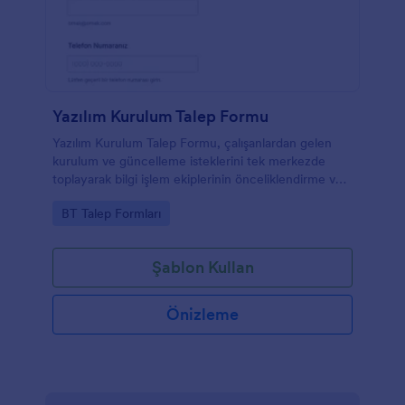
Yazılım Kurulum Talep Formu
Yazılım Kurulum Talep Formu, çalışanlardan gelen
kurulum ve güncelleme isteklerini tek merkezde
toplayarak bilgi işlem ekiplerinin önceliklendirme ve
onay süreçlerini daha hızlı yönetmesine yardımcı
Go to Category:
BT Talep Formları
olur.
Şablon Kullan
Önizleme