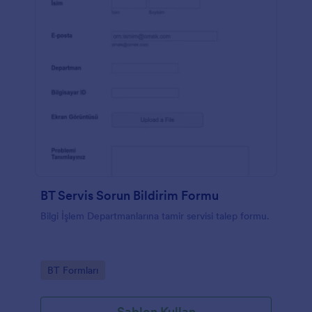
BT Servis Sorun Bildirim Formu
Bilgi İşlem Departmanlarına tamir servisi talep formu.
Go to Category:
BT Formları
Şablon Kullan