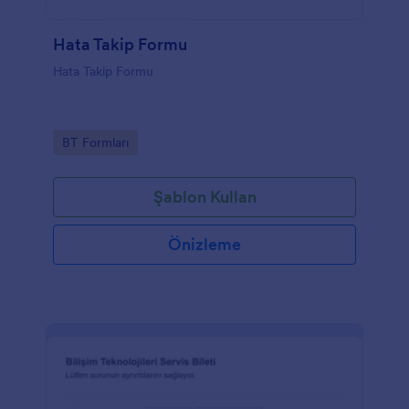
Hata Takip Formu
Hata Takip Formu
Go to Category:
BT Formları
Şablon Kullan
Önizleme