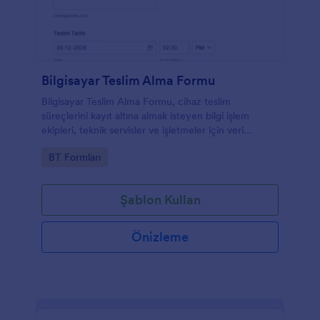
Bilgisayar Teslim Alma Formu
Bilgisayar Teslim Alma Formu, cihaz teslim
süreçlerini kayıt altına almak isteyen bilgi işlem
ekipleri, teknik servisler ve işletmeler için veri
toplama ve takip sürecini Jotform üzerinden
Go to Category:
BT Formları
kolaylaştırır.
Şablon Kullan
Önizleme