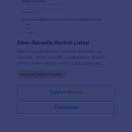
Siber Güvenlik Kontrol Listesi
Siber Güvenlik Kontrol Listesi ile işletmeler ve
kurumlar, temel güvenlik uygulamalarını düzenli
olarak gözden geçirip Jotform üzerinden veri
toplama yaparak sonuçları tek yerde takip edebilir.
Go to Category:
Kontrol Listesi Formları
Şablon Kullan
Önizleme