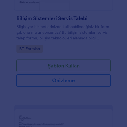
Bilişim Sistemleri Servis Talebi
Bilgisayar hizmetlerinizde kullanabileceğiniz bir form
şablonu mu arıyorsunuz? Bu bilişim sistemleri servis
talep formu, bilişim teknolojileri alanında bilgi
toplamanın kolay bir yoludur. Bu form
Go to Category:
BT Formları
müşterilerinizden isim, departman, bina numarası, e-
posta, sorun kategorisi ve yorumların toplanmasını
sağlar. Bu servis talep formu şablonunu kullanarak
Şablon Kullan
müşterilerinizden online olarak bilgi talep alabilirsiniz.
Önizleme