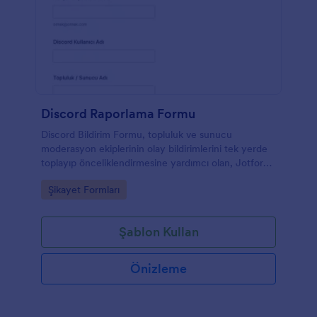
Discord Raporlama Formu
Discord Bildirim Formu, topluluk ve sunucu
moderasyon ekiplerinin olay bildirimlerini tek yerde
toplayıp önceliklendirmesine yardımcı olan, Jotform
ile hızla paylaşılabilen bir form şablonudur.
Go to Category:
Şikayet Formları
Şablon Kullan
Önizleme