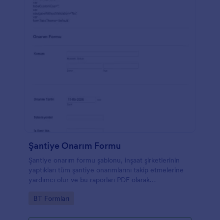
Şantiye Onarım Formu
Şantiye onarım formu şablonu, inşaat şirketlerinin
yaptıkları tüm şantiye onarımlarını takip etmelerine
yardımcı olur ve bu raporları PDF olarak
saklamalarına izin verir. Form, onarımlar için
Go to Category:
BT Formları
görsellerin ve açıklamaların eklenmesine olanak tanır.
Bu şablon, bir proje süresi boyunca bir dizi onarımı
izlemeye takip etmeye duyan ticari ve kurumsal