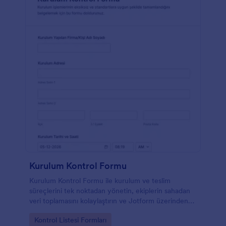
görün ve onlara yalnızca ihtiyaç duydukları izinleri
verin.
Kurulum Kontrol Formu
Kurulum Kontrol Formu ile kurulum ve teslim
süreçlerini tek noktadan yönetin, ekiplerin sahadan
veri toplamasını kolaylaştırın ve Jotform üzerinden
her form gönderimini düzenli şekilde takip edin.
Go to Category:
Kontrol Listesi Formları