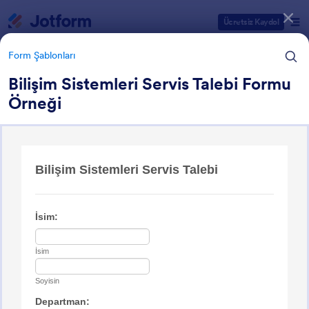
Diyalog başlangıcı
Ücretsiz Kaydol
Form Şablonları
Bilişim Sistemleri Servis Talebi Formu
Örneği
Form Şablonu Kategorileri
Form Şablonları
BT Formları
130 Şablon