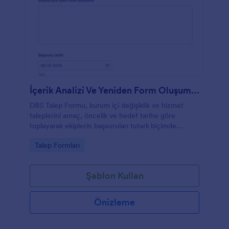
İçerik Analizi Ve Yeniden Form Oluşumu Süreci
DBS Talep Formu, kurum içi değişiklik ve hizmet
taleplerini amaç, öncelik ve hedef tarihe göre
toplayarak ekiplerin başvuruları tutarlı biçimde
değerlendirmesine yardımcı olur.
Go to Category:
Talep Formları
Şablon Kullan
Önizleme