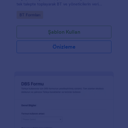
tek talepte toplayarak BT ve yöneticilerin veri
toplama ve form yanıtı takibini kolaylaştırır.
Go to Category:
BT Formları
Şablon Kullan
Önizleme