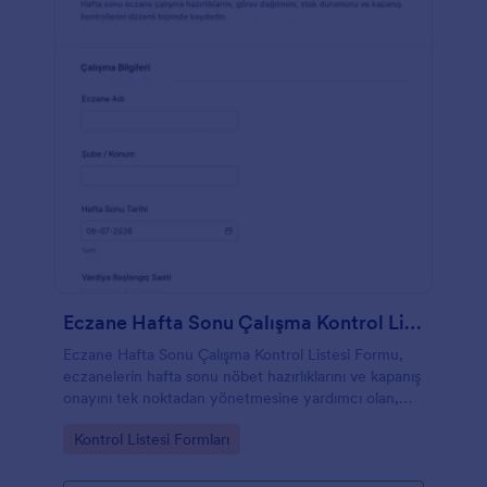
Eczane Hafta Sonu Çalışma Kontrol Listesi Formu
Eczane Hafta Sonu Çalışma Kontrol Listesi Formu,
eczanelerin hafta sonu nöbet hazırlıklarını ve kapanış
onayını tek noktadan yönetmesine yardımcı olan,
Jotform ile kolayca özelleştirilebilen bir form
Go to Category:
Kontrol Listesi Formları
şablonudur.