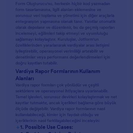
Form Oluşturucu'su, herkesin hiçbir kod yazmadan
form tasarlamasına, ilgili alanları eklemesine ve
sorunsuz veri toplama ve yönetimi için diğer araçlarla
entegrasyon yapmasına olanak tanır. Yanıtlar otomatik
olarak depolanır ve düzenlenir, bu da geçmiş raporları
incelemeyi, eğilimleri takip etmeyi ve uyumluluğu
sağlamayı kolaylaştırır. Kuruluşlar, Jotform'un
özelliklerinden yararlanarak vardiyalar arası iletişimi
iyileştirebilir, operasyonel verimliliği artırabilir ve
denetimler veya performans değerlendirmeleri için
doğru kayıtları tutabilir.
Vardiya Rapor Formlarının Kullanım
Alanları
Vardiya rapor formları çok yönlüdür ve çeşitli
sektörlere ve operasyonel ihtiyaçlara uyarlanabilir.
Temel işlevleri, sorunsuz devirleri kolaylaştırmak ve net
kayıtlar tutmaktır, ancak içerikleri bağlama göre büyük
ölçüde değişebilir. Vardiya rapor formlarının nasıl
kullanılabileceği, kimler için faydalı olduğu ve
içeriklerinin nasıl farklılaşabileceğini inceleyin:
+
1. Possible Use Cases: