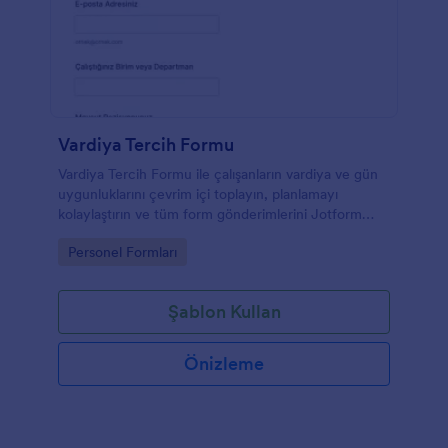
Vardiya Tercih Formu
Vardiya Tercih Formu ile çalışanların vardiya ve gün
uygunluklarını çevrim içi toplayın, planlamayı
kolaylaştırın ve tüm form gönderimlerini Jotform
üzerinde tek yerden yönetin.
Go to Category:
Personel Formları
Şablon Kullan
Önizleme