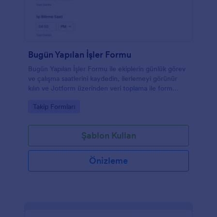
Bugün Yapılan İşler Formu
Bugün Yapılan İşler Formu ile ekiplerin günlük görev
ve çalışma saatlerini kaydedin, ilerlemeyi görünür
kılın ve Jotform üzerinden veri toplama ile form
yanıtlarını tek merkezden yönetin.
Go to Category:
Takip Formları
Şablon Kullan
Önizleme