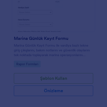
Marina Günlük Kayıt Formu
Marina Günlük Kayıt Formu ile vardiya bazlı tekne
giriş çıkışlarını, bakım notlarını ve güvenlik olaylarını
tek noktada toplayarak marina operasyonlarını
Jotform üzerinden düzenli şekilde takip edin.
Go to Category:
Rapor Formları
Şablon Kullan
Önizleme