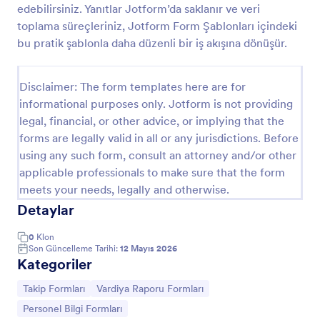
edebilirsiniz. Yanıtlar Jotform’da saklanır ve veri
Restoran Kapanış Müdür Değerlendirme Formu
toplama süreçleriniz, Jotform Form Şablonları içindeki
bu pratik şablonla daha düzenli bir iş akışına dönüşür.
Restoran Kapanış Müdür Değerlendirme Formu ile
şube kapanış kontrollerini dijital olarak takip edin,
Jotform üzerinden veri toplama sürecini düzenleyin
Disclaimer: The form templates here are for
ve form yanıtlarını anında görüntüleyin.
Go to Category:
Restoran Yöneticisi Formları
informational purposes only. Jotform is not providing
legal, financial, or other advice, or implying that the
forms are legally valid in all or any jurisdictions. Before
Şablon Kullan
using any such form, consult an attorney and/or other
applicable professionals to make sure that the form
Önizleme
meets your needs, legally and otherwise.
Detaylar
0
Klon
Son Güncelleme Tarihi:
12 Mayıs 2026
Kategoriler
Kategoriye git:
Kategoriye git:
Takip Formları
Vardiya Raporu Formları
Kategoriye git:
Personel Bilgi Formları