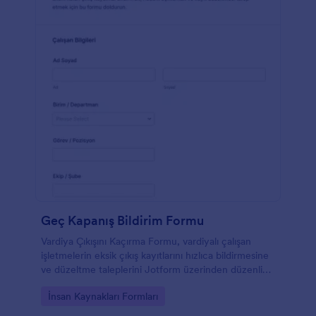
Geç Kapanış Bildirim Formu
Vardiya Çıkışını Kaçırma Formu, vardiyalı çalışan
işletmelerin eksik çıkış kayıtlarını hızlıca bildirmesine
ve düzeltme taleplerini Jotform üzerinden düzenli
veri toplama ile yönetmesine yardımcı olur.
Go to Category:
İnsan Kaynakları Formları