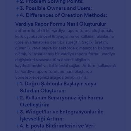
+
2. Problem Solving Points:
+
3. Possible Owners and Users:
+
4. Differences of Creation Methods:
Vardiya Rapor Formu Nasıl Oluşturulur
Jotform ile etkili bir vardiya raporu formu oluşturmak,
kuruluşunuzun özel ihtiyaçlarına ve kullanım alanlarına
göre uyarlanabilen basit bir süreçtir. Sağlık, üretim,
güvenlik veya başka bir sektörde olmanızdan bağımsız
olarak, iyi tasarlanmış bir vardiya raporu formu, vardiya
değişimleri sırasında tüm önemli bilgilerin
kaydedilmesini ve iletilmesini sağlar. Jotform kullanarak
bir vardiya raporu formunu nasıl oluşturup
yönetebileceğinizi aşağıda bulabilirsiniz:
+
1. Doğru Şablonla Başlayın veya
Sıfırdan Oluşturun:
+
2. Kullanım Senaryonuz için Formu
Özelleştirin:
+
3. Widget'lar ve Entegrasyonlar ile
İşlevselliği Artırın:
+
4. E-posta Bildirimlerini ve Veri