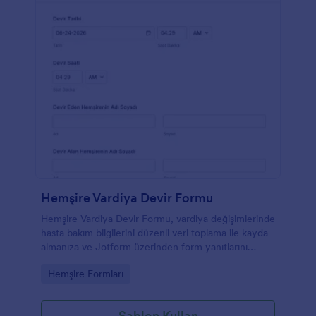
Hemşire Vardiya Devir Formu
Hemşire Vardiya Devir Formu, vardiya değişimlerinde
hasta bakım bilgilerini düzenli veri toplama ile kayda
almanıza ve Jotform üzerinden form yanıtlarını
kolayca takip etmenize yardımcı olur.
Go to Category:
Hemşire Formları
Şablon Kullan