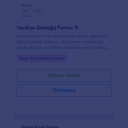
Vardiya Günlüğü Formu 🎯
Vardiya Kayıt Formu ile ekiplerin vardiya raporlarını
düzenli şekilde toplayın, devir teslim notlarını tek
yerde yönetin ve Jotform üzerinden veri toplama
sürecini kolaylaştırın.
Go to Category:
İnsan Kaynakları Formları
Şablon Kullan
Önizleme