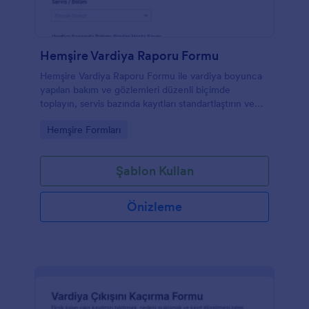
Hemşire Vardiya Raporu Formu
Hemşire Vardiya Raporu Formu ile vardiya boyunca
yapılan bakım ve gözlemleri düzenli biçimde
toplayın, servis bazında kayıtları standartlaştırın ve
Jotform ile form yanıtlarını hızlıca takip edin.
Go to Category:
Hemşire Formları
Şablon Kullan
Önizleme