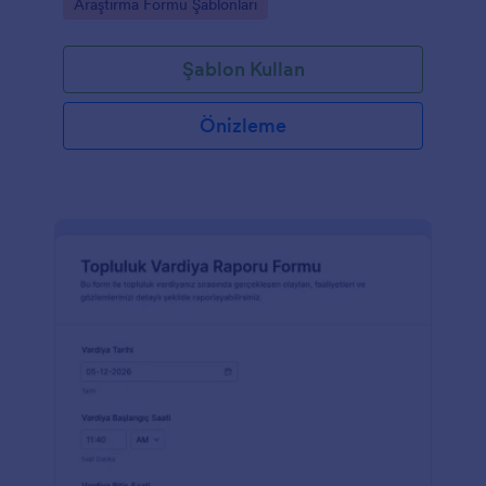
Go to Category:
Araştırma Formu Şablonları
Şablon Kullan
Önizleme