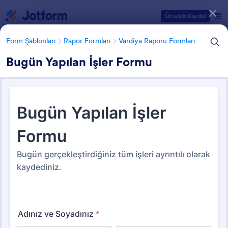
Diyalog başlangıcı
Ücretsiz Kaydol
Form Şablonları
Rapor Formları
Vardiya Raporu Formları
Bugün Yapılan İşler Formu
Form Şablonu Kategorileri
Form Şablonları
Rapor Formları
Vardiya Raporu Formları
Vardiya Raporu Formları
18 Şablon