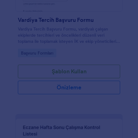
Vardiya Tercih Başvuru Formu
Vardiya Tercih Başvuru Formu, vardiyalı çalışan
ekiplerde tercihleri ve öncelikleri düzenli veri
toplama ile toplamak isteyen İK ve ekip yöneticileri
için Jotform üzerinde özelleştirilebilir bir form
Go to Category:
Başvuru Formları
şablonu sunar.
Şablon Kullan
Önizleme