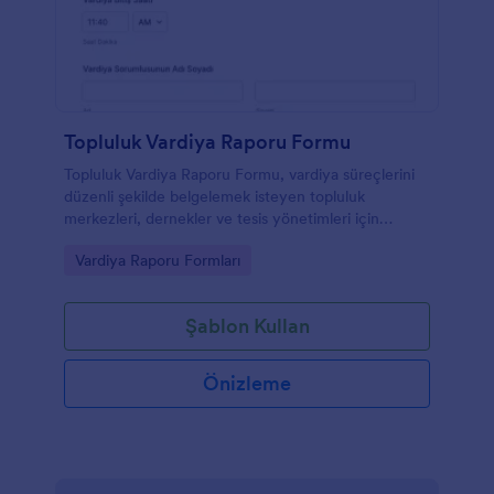
Topluluk Vardiya Raporu Formu
Topluluk Vardiya Raporu Formu, vardiya süreçlerini
düzenli şekilde belgelemek isteyen topluluk
merkezleri, dernekler ve tesis yönetimleri için
Jotform ile online veri toplama ve raporlama akışı
Go to Category:
Vardiya Raporu Formları
oluşturur.
Şablon Kullan
Önizleme