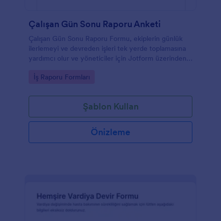
Çalışan Gün Sonu Raporu Anketi
Çalışan Gün Sonu Raporu Formu, ekiplerin günlük
ilerlemeyi ve devreden işleri tek yerde toplamasına
yardımcı olur ve yöneticiler için Jotform üzerinden
düzenli veri toplama ile rapor takibini kolaylaştırır.
Go to Category:
İş Raporu Formları
Şablon Kullan
Önizleme