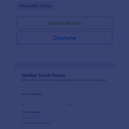
takip etmesine ve form yanıtlarını tek yerde
Go to Category:
Hospitality Forms
yönetmesine yardımcı olur.
Şablon Kullan
Önizleme