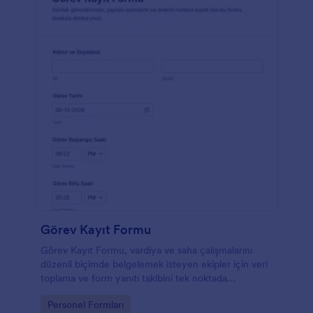
Görev Kayıt Formu
Görev Kayıt Formu, vardiya ve saha çalışmalarını
düzenli biçimde belgelemek isteyen ekipler için veri
toplama ve form yanıtı takibini tek noktada
birleştiren pratik bir form şablonudur.
Go to Category:
Personel Formları