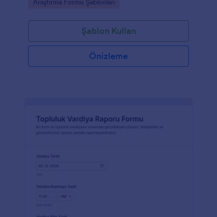
Go to Category:
Araştırma Formu Şablonları
Şablon Kullan
Önizleme