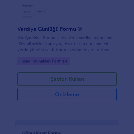
Vardiya Günlüğü Formu 🎯
Vardiya Kayıt Formu ile ekiplerin vardiya raporlarını
düzenli şekilde toplayın, devir teslim notlarını tek
yerde yönetin ve Jotform üzerinden veri toplama
sürecini kolaylaştırın.
Go to Category:
İnsan Kaynakları Formları
Şablon Kullan
Önizleme