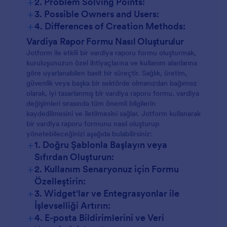
+
2. Problem Solving Points:
+
3. Possible Owners and Users:
+
4. Differences of Creation Methods:
Vardiya Rapor Formu Nasıl Oluşturulur
Jotform ile etkili bir vardiya raporu formu oluşturmak,
kuruluşunuzun özel ihtiyaçlarına ve kullanım alanlarına
göre uyarlanabilen basit bir süreçtir. Sağlık, üretim,
güvenlik veya başka bir sektörde olmanızdan bağımsız
olarak, iyi tasarlanmış bir vardiya raporu formu, vardiya
değişimleri sırasında tüm önemli bilgilerin
kaydedilmesini ve iletilmesini sağlar. Jotform kullanarak
bir vardiya raporu formunu nasıl oluşturup
yönetebileceğinizi aşağıda bulabilirsiniz:
+
1. Doğru Şablonla Başlayın veya
Sıfırdan Oluşturun:
+
2. Kullanım Senaryonuz için Formu
Özelleştirin:
+
3. Widget'lar ve Entegrasyonlar ile
İşlevselliği Artırın:
+
4. E-posta Bildirimlerini ve Veri