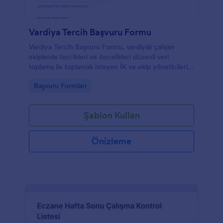
Vardiya Tercih Başvuru Formu
Vardiya Tercih Başvuru Formu, vardiyalı çalışan
ekiplerde tercihleri ve öncelikleri düzenli veri
toplama ile toplamak isteyen İK ve ekip yöneticileri
için Jotform üzerinde özelleştirilebilir bir form
Go to Category:
Başvuru Formları
şablonu sunar.
Şablon Kullan
Önizleme