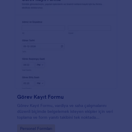
Görev Kayıt Formu
Görev Kayıt Formu, vardiya ve saha çalışmalarını
düzenli biçimde belgelemek isteyen ekipler için veri
toplama ve form yanıtı takibini tek noktada
birleştiren pratik bir form şablonudur.
Go to Category:
Personel Formları