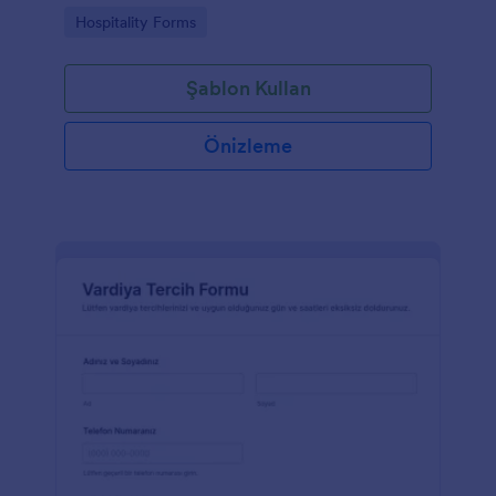
takip etmesine ve form yanıtlarını tek yerde
Go to Category:
Hospitality Forms
yönetmesine yardımcı olur.
Şablon Kullan
Önizleme