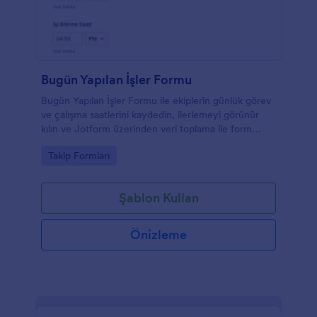
Bugün Yapılan İşler Formu
Bugün Yapılan İşler Formu ile ekiplerin günlük görev
ve çalışma saatlerini kaydedin, ilerlemeyi görünür
kılın ve Jotform üzerinden veri toplama ile form
yanıtlarını tek merkezden yönetin.
Go to Category:
Takip Formları
Şablon Kullan
Önizleme