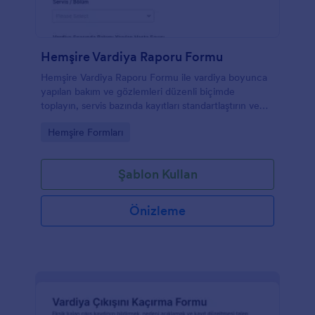
Hemşire Vardiya Raporu Formu
Hemşire Vardiya Raporu Formu ile vardiya boyunca
yapılan bakım ve gözlemleri düzenli biçimde
toplayın, servis bazında kayıtları standartlaştırın ve
Jotform ile form yanıtlarını hızlıca takip edin.
Go to Category:
Hemşire Formları
Şablon Kullan
Önizleme