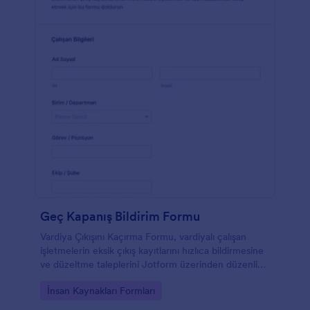
Geç Kapanış Bildirim Formu
Vardiya Çıkışını Kaçırma Formu, vardiyalı çalışan
işletmelerin eksik çıkış kayıtlarını hızlıca bildirmesine
ve düzeltme taleplerini Jotform üzerinden düzenli
veri toplama ile yönetmesine yardımcı olur.
Go to Category:
İnsan Kaynakları Formları