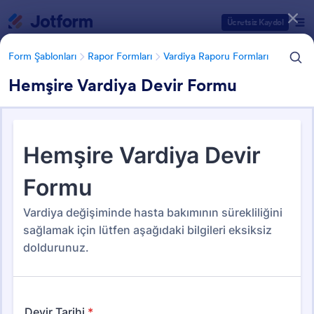
Diyalog başlangıcı
Ücretsiz Kaydol
Form Şablonları
Rapor Formları
Vardiya Raporu Formları
Hemşire Vardiya Devir Formu
Form Şablonu Kategorileri
Form Şablonları
Rapor Formları
Vardiya Raporu Formları
Vardiya Raporu Formları
18 Şablon