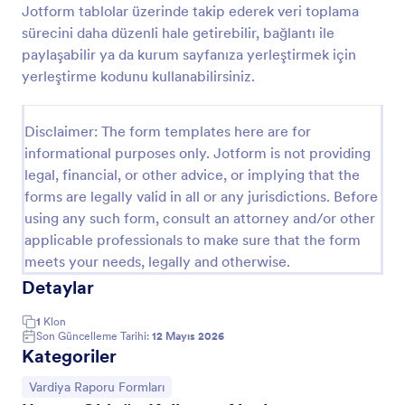
Jotform tablolar üzerinde takip ederek veri toplama
Restoran Kapanış Müdür Değerlendirme Formu
sürecini daha düzenli hale getirebilir, bağlantı ile
paylaşabilir ya da kurum sayfanıza yerleştirmek için
Restoran Kapanış Müdür Değerlendirme Formu ile
şube kapanış kontrollerini dijital olarak takip edin,
yerleştirme kodunu kullanabilirsiniz.
Jotform üzerinden veri toplama sürecini düzenleyin
ve form yanıtlarını anında görüntüleyin.
Go to Category:
Restoran Yöneticisi Formları
Disclaimer: The form templates here are for
informational purposes only. Jotform is not providing
legal, financial, or other advice, or implying that the
Şablon Kullan
forms are legally valid in all or any jurisdictions. Before
using any such form, consult an attorney and/or other
Önizleme
applicable professionals to make sure that the form
meets your needs, legally and otherwise.
Detaylar
1
Klon
Son Güncelleme Tarihi:
12 Mayıs 2026
Kategoriler
Kategoriye git:
Vardiya Raporu Formları