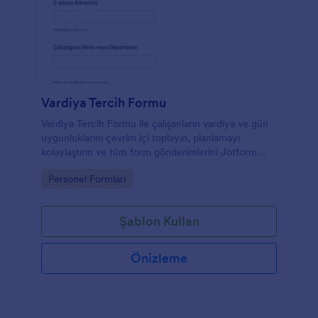
Vardiya Tercih Formu
Vardiya Tercih Formu ile çalışanların vardiya ve gün
uygunluklarını çevrim içi toplayın, planlamayı
kolaylaştırın ve tüm form gönderimlerini Jotform
üzerinde tek yerden yönetin.
Go to Category:
Personel Formları
Şablon Kullan
Önizleme