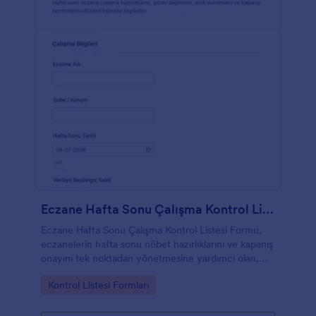
Eczane Hafta Sonu Çalışma Kontrol Listesi Formu
Eczane Hafta Sonu Çalışma Kontrol Listesi Formu,
eczanelerin hafta sonu nöbet hazırlıklarını ve kapanış
onayını tek noktadan yönetmesine yardımcı olan,
Jotform ile kolayca özelleştirilebilen bir form
Go to Category:
Kontrol Listesi Formları
şablonudur.