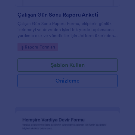
Çalışan Gün Sonu Raporu Anketi
Çalışan Gün Sonu Raporu Formu, ekiplerin günlük
ilerlemeyi ve devreden işleri tek yerde toplamasına
yardımcı olur ve yöneticiler için Jotform üzerinden
düzenli veri toplama ile rapor takibini kolaylaştırır.
Go to Category:
İş Raporu Formları
Şablon Kullan
Önizleme