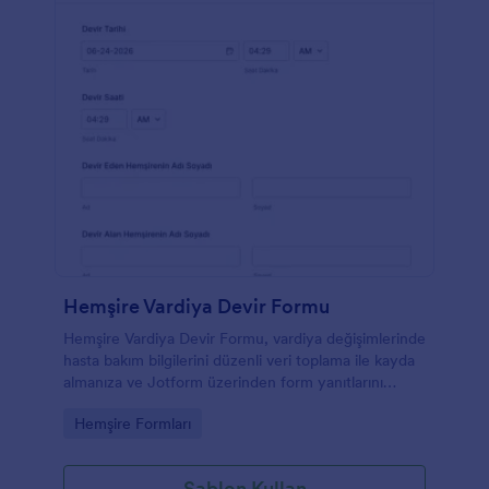
Hemşire Vardiya Devir Formu
Hemşire Vardiya Devir Formu, vardiya değişimlerinde
hasta bakım bilgilerini düzenli veri toplama ile kayda
almanıza ve Jotform üzerinden form yanıtlarını
kolayca takip etmenize yardımcı olur.
Go to Category:
Hemşire Formları
Şablon Kullan