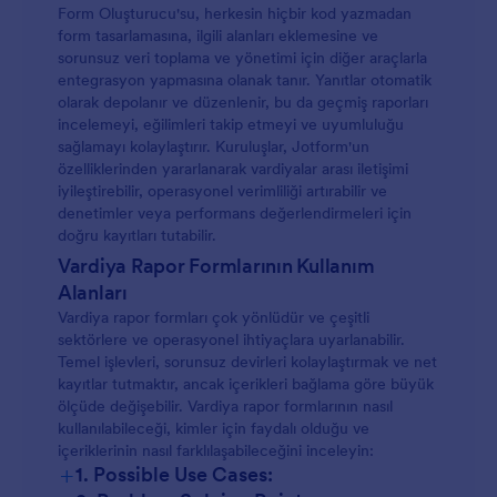
Form Oluşturucu'su, herkesin hiçbir kod yazmadan
form tasarlamasına, ilgili alanları eklemesine ve
sorunsuz veri toplama ve yönetimi için diğer araçlarla
entegrasyon yapmasına olanak tanır. Yanıtlar otomatik
olarak depolanır ve düzenlenir, bu da geçmiş raporları
incelemeyi, eğilimleri takip etmeyi ve uyumluluğu
sağlamayı kolaylaştırır. Kuruluşlar, Jotform'un
özelliklerinden yararlanarak vardiyalar arası iletişimi
iyileştirebilir, operasyonel verimliliği artırabilir ve
denetimler veya performans değerlendirmeleri için
doğru kayıtları tutabilir.
Vardiya Rapor Formlarının Kullanım
Alanları
Vardiya rapor formları çok yönlüdür ve çeşitli
sektörlere ve operasyonel ihtiyaçlara uyarlanabilir.
Temel işlevleri, sorunsuz devirleri kolaylaştırmak ve net
kayıtlar tutmaktır, ancak içerikleri bağlama göre büyük
ölçüde değişebilir. Vardiya rapor formlarının nasıl
kullanılabileceği, kimler için faydalı olduğu ve
içeriklerinin nasıl farklılaşabileceğini inceleyin:
+
1. Possible Use Cases: