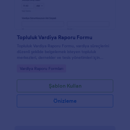
Topluluk Vardiya Raporu Formu
Topluluk Vardiya Raporu Formu, vardiya süreçlerini
düzenli şekilde belgelemek isteyen topluluk
merkezleri, dernekler ve tesis yönetimleri için
Jotform ile online veri toplama ve raporlama akışı
Go to Category:
Vardiya Raporu Formları
oluşturur.
Şablon Kullan
Önizleme