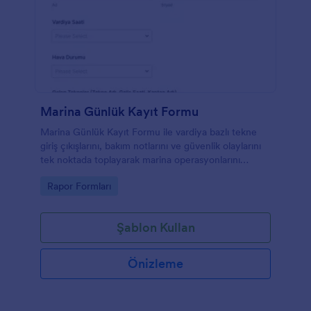
Marina Günlük Kayıt Formu
Marina Günlük Kayıt Formu ile vardiya bazlı tekne
giriş çıkışlarını, bakım notlarını ve güvenlik olaylarını
tek noktada toplayarak marina operasyonlarını
Jotform üzerinden düzenli şekilde takip edin.
Go to Category:
Rapor Formları
Şablon Kullan
Önizleme