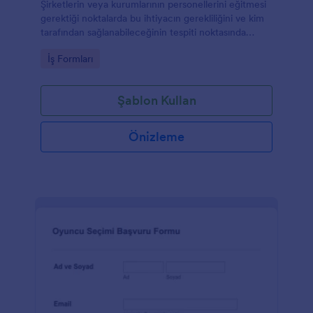
Şirketlerin veya kurumlarının personellerini eğitmesi
gerektiği noktalarda bu ihtiyacın gerekliliğini ve kim
tarafından sağlanabileceğinin tespiti noktasında
kullanılabilecek bir formdur.
Go to Category:
İş Formları
Şablon Kullan
Önizleme