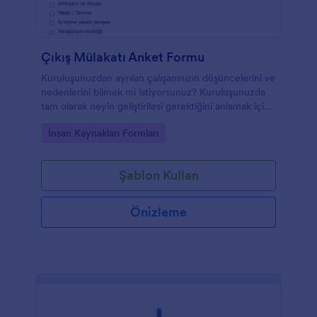
Çıkış Mülakatı Anket Formu
Kuruluşunuzdan ayrılan çalışanınızın düşüncelerini ve
nedenlerini bilmek mi istiyorsunuz? Kuruluşunuzda
tam olarak neyin geliştirilesi gerektiğini anlamak için
onlar tarafından doldurulacak bu formu kullanın.
Go to Category:
İnsan Kaynakları Formları
Şablon Kullan
Önizleme