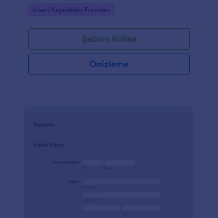
dilerseniz şirket logonuzu ekleyerek şirketinize
Go to Category:
İnsan Kaynakları Formları
uyumlu hale getirebilirsiniz.
Şablon Kullan
Önizleme