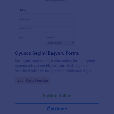
Oyuncu Seçimi Başvuru Formu
Kast ajansı seçimleri için oluşturulan formun içinde
oyuncu adaylarının bilgileri, adresleri, seçmek
istedikleri roller ve fotoğraflarını yüklemeleri için
gerekli alanlar bulunuyor.
Go to Category:
Spor Kayıt Formları
Şablon Kullan
Önizleme