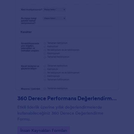
360 Derece Performans Değerlendirme Formu
Etkili liderlik üzerine yıllık değerlendirmelerde
kullanabileceğiniz 360 Derece Değerlendirme
Formu.
Go to Category:
İnsan Kaynakları Formları