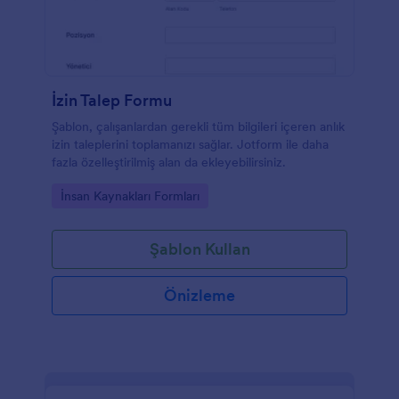
İzin Talep Formu
Şablon, çalışanlardan gerekli tüm bilgileri içeren anlık
izin taleplerini toplamanızı sağlar. Jotform ile daha
fazla özelleştirilmiş alan da ekleyebilirsiniz.
Go to Category:
İnsan Kaynakları Formları
Şablon Kullan
Önizleme