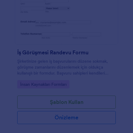
İş Görüşmesi Randevu Formu
Şirketinize gelen iş başvurularını düzene sokmak,
görüşme zamanlarını düzenlemek için oldukça
kullanışlı bir formdur. Başvuru sahipleri kendileri
hakkında gereken tüm bilgileri verebilir ve rande
Go to Category:
İnsan Kaynakları Formları
saatini belirleyebilirler.
Şablon Kullan
Önizleme