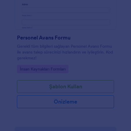
Personel Avans Formu
Gerekli tüm bilgileri sağlayan Personel Avans Formu
ile avans talep sürecinizi hızlandırın ve iyileştirin. Kod
gerekmez!
Go to Category:
İnsan Kaynakları Formları
Şablon Kullan
Önizleme