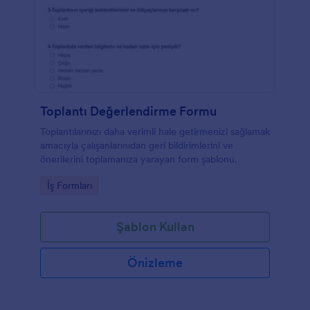
Toplantı Değerlendirme Formu
Toplantılarınızı daha verimli hale getirmenizi sağlamak
amacıyla çalışanlarınıdan geri bildirimlerini ve
önerilerini toplamanıza yarayan form şablonu.
Go to Category:
İş Formları
Şablon Kullan
Önizleme