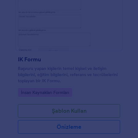
IK Formu
Başvuru yapan kişilerin temel kişisel ve iletişim
bilgilerini, eğitim bilgilerini, referans ve tecrübelerini
toplayan bir IK Formu.
Go to Category:
İnsan Kaynakları Formları
Şablon Kullan
Önizleme