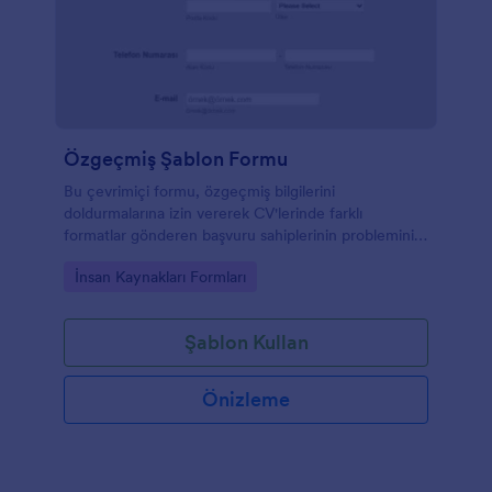
Özgeçmiş Şablon Formu
Bu çevrimiçi formu, özgeçmiş bilgilerini
doldurmalarına izin vererek CV'lerinde farklı
formatlar gönderen başvuru sahiplerinin problemini
çözebilirsiniz.
Go to Category:
İnsan Kaynakları Formları
Şablon Kullan
Önizleme