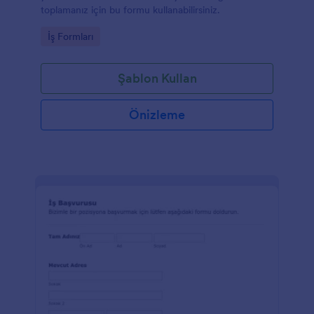
toplamanız için bu formu kullanabilirsiniz.
Go to Category:
İş Formları
Şablon Kullan
Önizleme