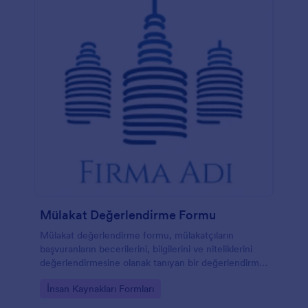
Mülakat Değerlendirme Formu
Mülakat değerlendirme formu, mülakatçıların
başvuranların becerilerini, bilgilerini ve niteliklerini
değerlendirmesine olanak tanıyan bir değerlendirme
formudur.
Go to Category:
İnsan Kaynakları Formları