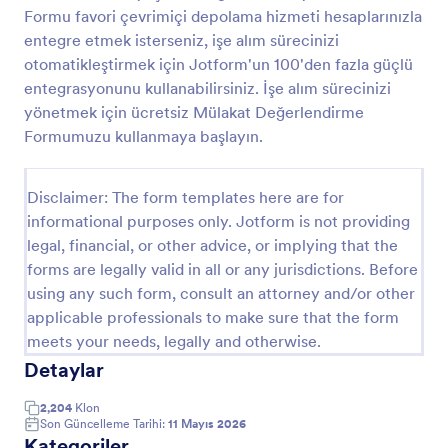
Formu favori çevrimiçi depolama hizmeti hesaplarınızla
entegre etmek isterseniz, işe alım sürecinizi
Başvuru Formu
otomatikleştirmek için Jotform'un 100'den fazla güçlü
entegrasyonunu kullanabilirsiniz. İşe alım sürecinizi
Birincikat İnternet Teknolojileri
yönetmek için ücretsiz Mülakat Değerlendirme
Formumuzu kullanmaya başlayın.
Go to Category:
İş Başvuru Formları
Disclaimer: The form templates here are for
informational purposes only. Jotform is not providing
Şablon Kullan
legal, financial, or other advice, or implying that the
forms are legally valid in all or any jurisdictions. Before
Önizleme
using any such form, consult an attorney and/or other
applicable professionals to make sure that the form
meets your needs, legally and otherwise.
Detaylar
2,204
Klon
Son Güncelleme Tarihi:
11 Mayıs 2026
Kategoriler