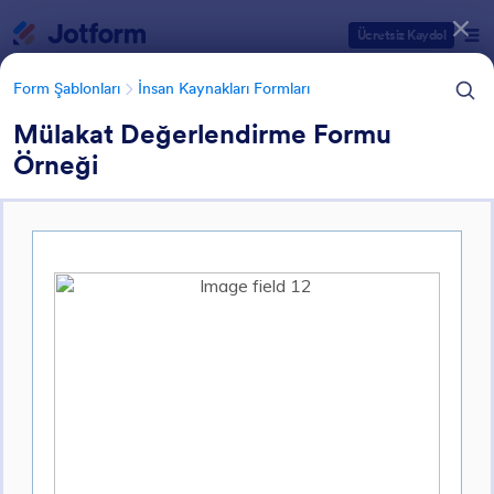
Diyalog başlangıcı
Ücretsiz Kaydol
Form Şablonları
İnsan Kaynakları Formları
Mülakat Değerlendirme Formu
Örneği
Form Şablonu Kategorileri
Form Şablonları
İnsan Kaynakları Formları
İnsan Kaynakları (İK) Form
Şablonları
659 Şablon