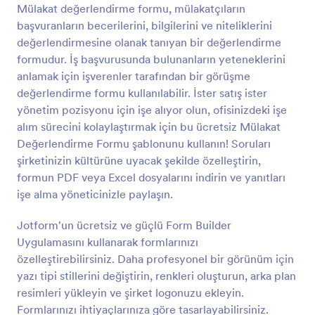
ücret ödemeden kişiselleştirebilirsiniz.
Mülakat değerlendirme formu, mülakatçıların
başvuranların becerilerini, bilgilerini ve niteliklerini
Önizleme
değerlendirmesine olanak tanıyan bir değerlendirme
formudur. İş başvurusunda bulunanların yeteneklerini
anlamak için işverenler tarafından bir görüşme
değerlendirme formu kullanılabilir. İster satış ister
yönetim pozisyonu için işe alıyor olun, ofisinizdeki işe
alım sürecini kolaylaştırmak için bu ücretsiz Mülakat
Değerlendirme Formu şablonunu kullanın! Soruları
şirketinizin kültürüne uyacak şekilde özelleştirin,
formun PDF veya Excel dosyalarını indirin ve yanıtları
işe alma yöneticinizle paylaşın.
Jotform'un ücretsiz ve güçlü Form Builder
Uygulamasını kullanarak formlarınızı
özelleştirebilirsiniz. Daha profesyonel bir görünüm için
yazı tipi stillerini değiştirin, renkleri oluşturun, arka plan
resimleri yükleyin ve şirket logonuzu ekleyin.
Formlarınızı ihtiyaçlarınıza göre tasarlayabilirsiniz.