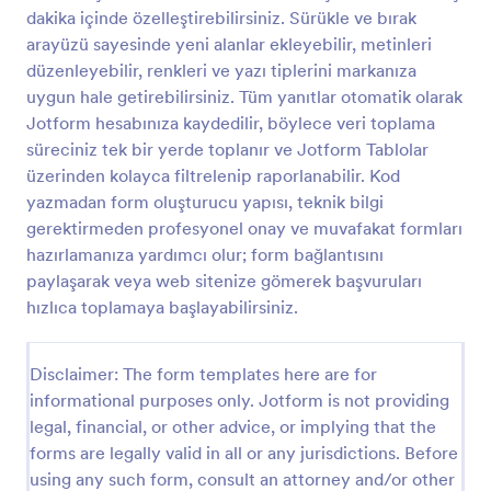
dakika içinde özelleştirebilirsiniz. Sürükle ve bırak
Seyahat Acentesi Rezervasyon Formu Şablonu
arayüzü sayesinde yeni alanlar ekleyebilir, metinleri
Seyahat acentesi rezervasyon formu, acenteler
düzenleyebilir, renkleri ve yazı tiplerini markanıza
tarafından otel, uçak veya kruvaze paketleri rezerve
uygun hale getirebilirsiniz. Tüm yanıtlar otomatik olarak
etmek amacıyla kullanılan bir hizmet rezervasyon
Jotform hesabınıza kaydedilir, böylece veri toplama
formudur. Otel veya havayolu rezervasyon
süreciniz tek bir yerde toplanır ve Jotform Tablolar
Go to Category:
Seyahat Rezervasyon Formları
hizmetleriniz için oldukça kullanışlı bir araçtır.
üzerinden kolayca filtrelenip raporlanabilir. Kod
Hizmetinizi ileri seviyelere taşır!
yazmadan form oluşturucu yapısı, teknik bilgi
Şablon Kullan
gerektirmeden profesyonel onay ve muvafakat formları
hazırlamanıza yardımcı olur; form bağlantısını
Önizleme
paylaşarak veya web sitenize gömerek başvuruları
hızlıca toplamaya başlayabilirsiniz.
Disclaimer: The form templates here are for
informational purposes only. Jotform is not providing
legal, financial, or other advice, or implying that the
forms are legally valid in all or any jurisdictions. Before
using any such form, consult an attorney and/or other