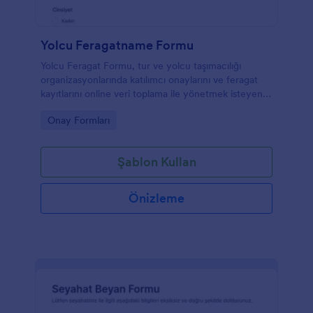
Yolcu Feragatname Formu
Yolcu Feragat Formu, tur ve yolcu taşımacılığı
organizasyonlarında katılımcı onaylarını ve feragat
kayıtlarını online veri toplama ile yönetmek isteyen
işletmeler ve etkinlik ekipleri için uygundur.
Go to Category:
Onay Formları
Şablon Kullan
Önizleme