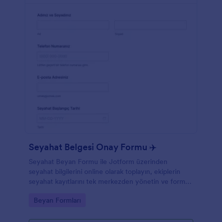
Seyahat Belgesi Onay Formu ✈️
Seyahat Beyan Formu ile Jotform üzerinden
seyahat bilgilerini online olarak toplayın, ekiplerin
seyahat kayıtlarını tek merkezden yönetin ve form
yanıtlarını düzenli biçimde takip edin.
Go to Category:
Beyan Formları