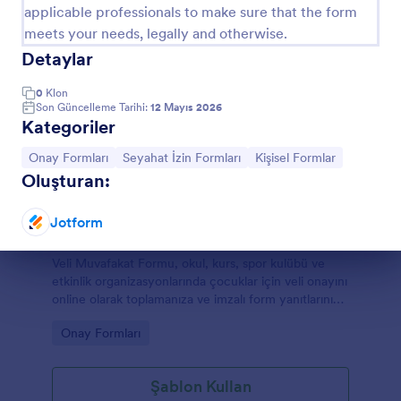
applicable professionals to make sure that the form
meets your needs, legally and otherwise.
Detaylar
0
Klon
Son Güncelleme Tarihi:
12 Mayıs 2026
Kategoriler
Kategoriye git:
Kategoriye git:
Kategoriye git:
Onay Formları
Seyahat İzin Formları
Kişisel Formlar
Oluşturan:
Jotform
Veli Muvafakat Formu
Diyalog sonu
Veli Muvafakat Formu, okul, kurs, spor kulübü ve
etkinlik organizasyonlarında çocuklar için veli onayını
online olarak toplamanıza ve imzalı form yanıtlarını
düzenli şekilde yönetmenize yardımcı olur.
Go to Category:
Onay Formları
Şablon Kullan