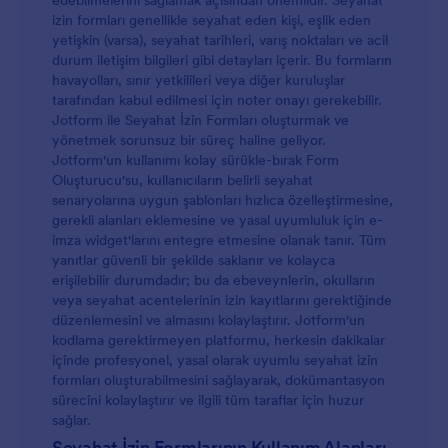
edebilmelerini sağlamak açısından önemlidir. Seyahat
izin formları genellikle seyahat eden kişi, eşlik eden
yetişkin (varsa), seyahat tarihleri, varış noktaları ve acil
durum iletişim bilgileri gibi detayları içerir. Bu formların
havayolları, sınır yetkilileri veya diğer kuruluşlar
tarafından kabul edilmesi için noter onayı gerekebilir.
Jotform ile Seyahat İzin Formları oluşturmak ve
yönetmek sorunsuz bir süreç haline geliyor.
Jotform'un kullanımı kolay sürükle-bırak Form
Oluşturucu'su, kullanıcıların belirli seyahat
senaryolarına uygun şablonları hızlıca özelleştirmesine,
gerekli alanları eklemesine ve yasal uyumluluk için e-
imza widget'larını entegre etmesine olanak tanır. Tüm
yanıtlar güvenli bir şekilde saklanır ve kolayca
erişilebilir durumdadır; bu da ebeveynlerin, okulların
veya seyahat acentelerinin izin kayıtlarını gerektiğinde
düzenlemesini ve almasını kolaylaştırır. Jotform'un
kodlama gerektirmeyen platformu, herkesin dakikalar
içinde profesyonel, yasal olarak uyumlu seyahat izin
formları oluşturabilmesini sağlayarak, dokümantasyon
sürecini kolaylaştırır ve ilgili tüm taraflar için huzur
sağlar.
Seyahat İzin Formlarının Kullanım Alanları