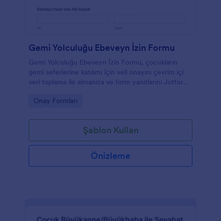
Gemi Yolculuğu Ebeveyn İzin Formu
Gemi Yolculuğu Ebeveyn İzin Formu, çocukların
gemi seferlerine katılımı için veli onayını çevrim içi
veri toplama ile almanıza ve form yanıtlarını Jotform
üzerinden düzenli takip etmenize yardımcı olur.
Go to Category:
Onay Formları
Şablon Kullan
Önizleme