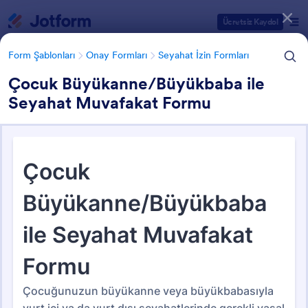
Diyalog başlangıcı
Ücretsiz Kaydol
Form Şablonları
Onay Formları
Seyahat İzin Formları
Çocuk Büyükanne/Büyükbaba ile
Seyahat Muvafakat Formu
Form Şablonu Kategorileri
Form Şablonları
Onay Formları
Seyahat İzin Formları
Seyahat İzin Formları
11 Şablon