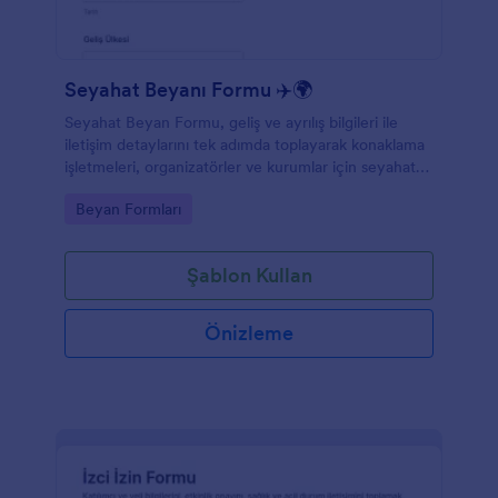
Seyahat Beyanı Formu ✈️🌍
Seyahat Beyan Formu, geliş ve ayrılış bilgileri ile
iletişim detaylarını tek adımda toplayarak konaklama
işletmeleri, organizatörler ve kurumlar için seyahat
kayıtlarını Jotform ile düzenli yönetmeyi kolaylaştırır.
Go to Category:
Beyan Formları
Şablon Kullan
Önizleme