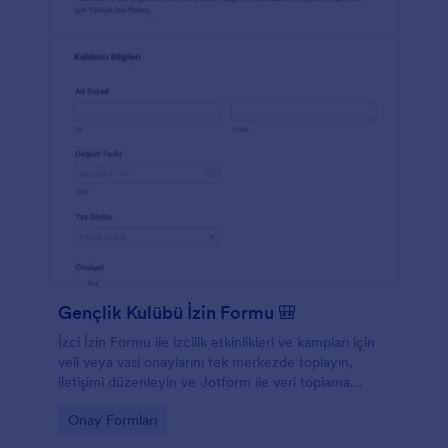
Gençlik Kulübü İzin Formu 🎒
İzci İzin Formu ile izcilik etkinlikleri ve kampları için
veli veya vasi onaylarını tek merkezde toplayın,
iletişimi düzenleyin ve Jotform ile veri toplama
sürecinizi hızlandırın.
Go to Category:
Onay Formları