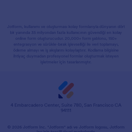
Jotform, kullanımı ve oluşturması kolay formlarıyla dünyanın dört
bir yanında 35 milyondan fazla kullanıcının güvendiği en kolay
online form oluşturucudur. 20,000+ form şablonu, 150+
entegrasyon ve sürükle-bırak işlevselliği ile veri toplamayı,
ödeme almayı ve iş akışlarını kolaylaştırır. Kodlama bilgisine
ihtiyaç duymadan profesyonel formlar oluşturmak isteyen
işletmeler için tasarlanmıştır.
4 Embarcadero Center, Suite 780, San Francisco CA
94111
© 2026 Jotform Inc. "Jotform" adı ve Jotform logosu, Jotform
Inc.'nin tescilli ticari markalarıdır.