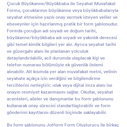
Çocuk Büyükanne/Büyükbaba ile Seyahat Muvafakat
Önizleme
Formu, çocuklarının büyükanne veya büyükbabalarıyla
seyahat etmesine yazılı onay vermek isteyen veliler ve
ebeveynler için hazırlanmış pratik bir form şablonudur.
Formda çocuğun adı soyadı ve doğum tarihi,
büyükanne/büyükbaba adı soyadı ve yakınlık derecesi
gibi temel kimlik bilgileri yer alır. Ayrıca seyahat tarihi
ve güzergahı alanı ile planlanan yolculuk
detaylandırılabilir, acil durumda ulaşılacak kişi ve
telefon numarası bölümüyle ek güvenlik önlemi
alınabilir. Alt kısımda yer alan muvafakat metni, velinin
seyahate açıkça izin verdiğini ve bilgilendirme
tercihlerini netleştirir; ıslak veya dijital imza alanı ise
onayın resmiyet kazanmasını sağlar. Okullar, seyahat
acenteleri, aileler ve danışmanlar bu form şablonunu
kullanarak onay sürecini standartlaştırabilir ve form
gönderimi kayıtlarını düzenli biçimde saklayabilir.
Bu form şablonunu Jotform Form Oluşturucu ile birkaç