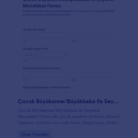
Çocuk Büyükanne/Büyükbaba Ile Seyahat Muvafakat Formu
Çocuk Büyükanne/Büyükbaba ile Seyahat
Muvafakat Formu ile çocuk seyahat izinlerini düzenli
toplayın; Jotform no-code Form Oluşturucu, sürükle
ve bırak arayüzü ve güvenli form gönderimi ile veri
Go to Category:
Onay Formları
toplama sürecinizi kolaylaştırın.