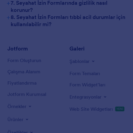
+
7. Seyahat İzin Formlarında gizlilik nasıl
korunur?
+
8. Seyahat İzin Formları tıbbi acil durumlar için
kullanılabilir mi?
Jotform
Galeri
Form Oluşturun
Şablonlar
Çalışma Alanım
Form Temaları
Fiyatlandırma
Form Widget'ları
Jotform Kurumsal
Entegrasyonlar
Örnekler
Web Site Widgetları
YENİ
Ürünler
Özellikler