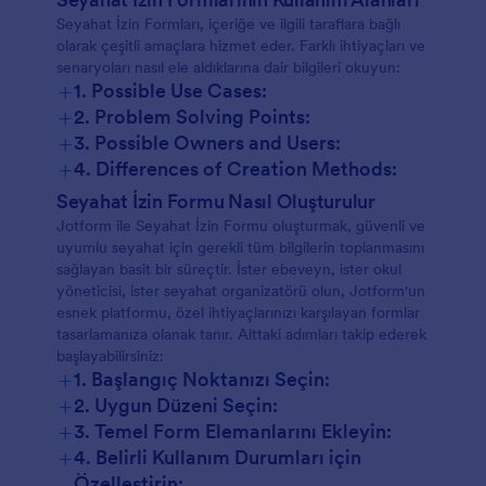
Seyahat İzin Formları, içeriğe ve ilgili taraflara bağlı
olarak çeşitli amaçlara hizmet eder. Farklı ihtiyaçları ve
senaryoları nasıl ele aldıklarına dair bilgileri okuyun:
+
1. Possible Use Cases:
+
2. Problem Solving Points:
+
3. Possible Owners and Users:
+
4. Differences of Creation Methods:
Okul Gezileri:
Seyahat İzin Formu Nasıl Oluşturulur
Jotform ile Seyahat İzin Formu oluşturmak, güvenli ve
uyumlu seyahat için gerekli tüm bilgilerin toplanmasını
Uluslararası Seyahat:
sağlayan basit bir süreçtir. İster ebeveyn, ister okul
yöneticisi, ister seyahat organizatörü olun, Jotform'un
esnek platformu, özel ihtiyaçlarınızı karşılayan formlar
Tıbbi Seyahat:
tasarlamanıza olanak tanır. Alttaki adımları takip ederek
başlayabilirsiniz:
+
1. Başlangıç Noktanızı Seçin:
Spor Takımları:
+
2. Uygun Düzeni Seçin:
+
3. Temel Form Elemanlarını Ekleyin:
+
4. Belirli Kullanım Durumları için
Özelleştirin: