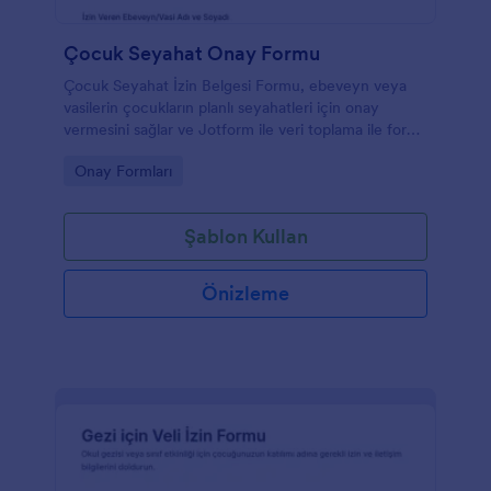
Çocuk Seyahat Onay Formu
Çocuk Seyahat İzin Belgesi Formu, ebeveyn veya
vasilerin çocukların planlı seyahatleri için onay
vermesini sağlar ve Jotform ile veri toplama ile form
yanıtı takibini tek yerde toplar.
Go to Category:
Onay Formları
Şablon Kullan
Önizleme