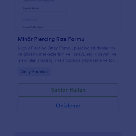
Minör Piercing Rıza Formu
Küçük Piercing Onay Formu, piercing stüdyolarının
ve güzellik merkezlerinin veli onayı, sağlık beyanı ve
işlem planlaması için veri toplama yapmasına ve form
yanıtlarını Jotform üzerinden takip etmesine
Go to Category:
Onay Formları
yardımcı olur.
Şablon Kullan
Önizleme