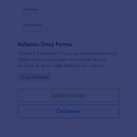
Kullanıcı Onay Formu
Hepatit B Reddetme Formu, aşı reddi beyanlarını ve
bilgilendirme onayını kayıt altına almak isteyen
kurumlar ile işyeri sağlık birimleri için Jotform
üzerinde hızlı veri toplama sağlar.
Go to Category:
Onay Formları
Şablon Kullan
Önizleme