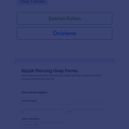
Go to Category:
Onay Formları
şablonudur.
Şablon Kullan
Önizleme