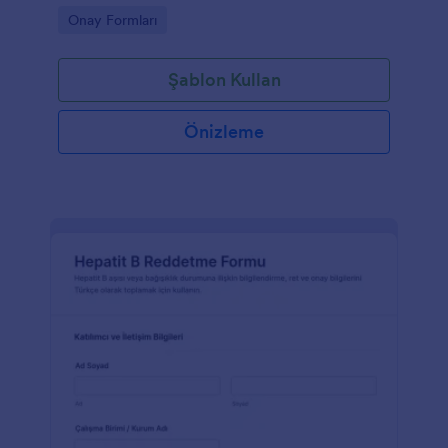
toplama ile yönetmek isteyen organizatörlere
Go to Category:
Onay Formları
yardımcı olur.
Şablon Kullan
Önizleme