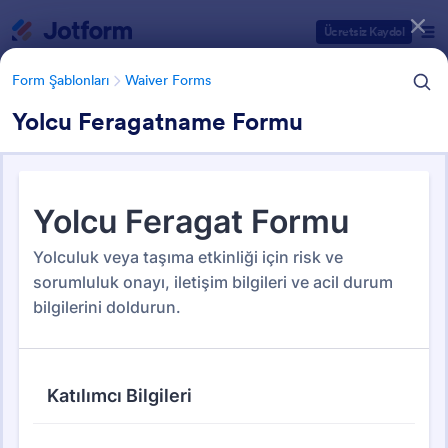
Diyalog başlangıcı
Ücretsiz Kaydol
Form Şablonları
Waiver Forms
Yolcu Feragatname Formu
Form Şablonu Kategorileri
Form Şablonları
Waiver Forms
Waiver Forms
94 Şablon