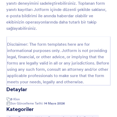
yanıtı deneyimini sadeleştirebilirsiniz. Toplanan form
Spor Antrenmanı Sorumluluk Reddi Formu
yanıtı kayıtları Jotform içinde düzenli şekilde saklanır,
e-posta bildirimi ile anında haberdar olabilir ve
Spor Antrenmanı Feragatnamesi Formu, spor
kulüpleri ve antrenörlerin katılımcı onaylarını, sağlık
ekibinizin operasyonlarında daha tutarlı bir takip
beyanlarını ve acil durum izinlerini online olarak
sağlayabilirsiniz.
toplayıp düzenli veri toplama yapmasına yardımcı
Go to Category:
Aktivite ve Spor Feragat Formları
olur.
Disclaimer: The form templates here are for
informational purposes only. Jotform is not providing
Şablon Kullan
legal, financial, or other advice, or implying that the
forms are legally valid in all or any jurisdictions. Before
Önizleme
using any such form, consult an attorney and/or other
applicable professionals to make sure that the form
meets your needs, legally and otherwise.
Detaylar
0
Klon
Son Güncelleme Tarihi:
14 Mayıs 2026
Kategoriler