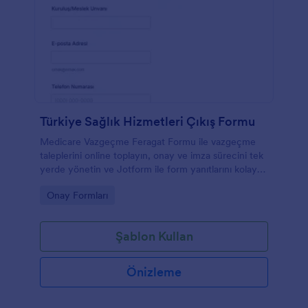
Türkiye Sağlık Hizmetleri Çıkış Formu
Medicare Vazgeçme Feragat Formu ile vazgeçme
taleplerini online toplayın, onay ve imza sürecini tek
yerde yönetin ve Jotform ile form yanıtlarını kolayca
takip ederek veri toplamayı düzenli hale getirin.
Go to Category:
Onay Formları
Şablon Kullan
Önizleme