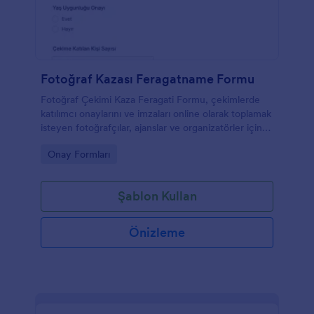
Fotoğraf Kazası Feragatname Formu
Fotoğraf Çekimi Kaza Feragati Formu, çekimlerde
katılımcı onaylarını ve imzaları online olarak toplamak
isteyen fotoğrafçılar, ajanslar ve organizatörler için
veri toplama sürecini kolaylaştırır.
Go to Category:
Onay Formları
Şablon Kullan
Önizleme