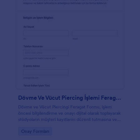
Dövme Ve Vücut Piercing İşlemi Feragatname Formu
Dövme ve Vücut Piercingi Feragat Formu, işlem
öncesi bilgilendirme ve onayı dijital olarak toplayarak
stüdyoların müşteri kayıtlarını düzenli tutmasına ve
veri toplama sürecini Jotform ile hızlandırmasına
Go to Category:
Onay Formları
yardımcı olur.