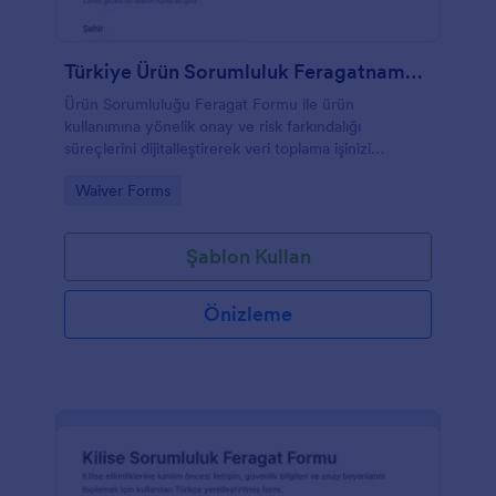
Türkiye Ürün Sorumluluk Feragatname Formu
Ürün Sorumluluğu Feragat Formu ile ürün
kullanımına yönelik onay ve risk farkındalığı
süreçlerini dijitalleştirerek veri toplama işinizi
hızlandırın ve tüm form yanıtlarını Jotform üzerinden
Go to Category:
Waiver Forms
düzenli biçimde yönetin.
Şablon Kullan
Önizleme