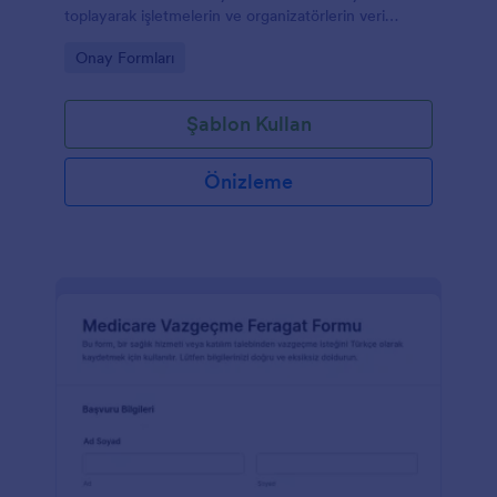
toplayarak işletmelerin ve organizatörlerin veri
toplama sürecini Jotform üzerinden düzenli şekilde
Go to Category:
Onay Formları
yönetmesine yardımcı olur.
Şablon Kullan
Önizleme