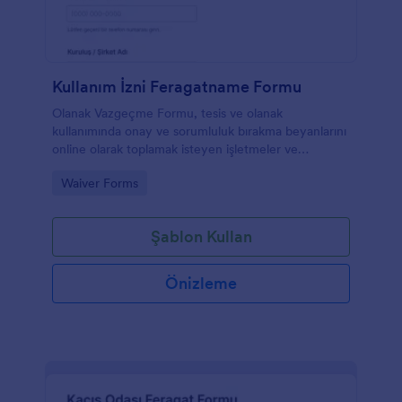
Kullanım İzni Feragatname Formu
Olanak Vazgeçme Formu, tesis ve olanak
kullanımında onay ve sorumluluk bırakma beyanlarını
online olarak toplamak isteyen işletmeler ve
kurumlar için Jotform ile hızlı veri toplama imkanı
Go to Category:
Waiver Forms
sunar.
Şablon Kullan
Önizleme