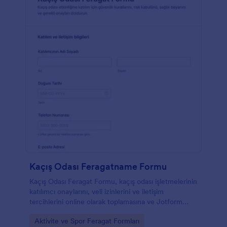
Kaçış Odası Feragatname Formu
Kaçış Odası Feragat Formu, kaçış odası işletmelerinin
katılımcı onaylarını, veli izinlerini ve iletişim
tercihlerini online olarak toplamasına ve Jotform
üzerinden form yanıtı takibini kolaylaştırmasına
Go to Category:
Aktivite ve Spor Feragat Formları
yardımcı olur.