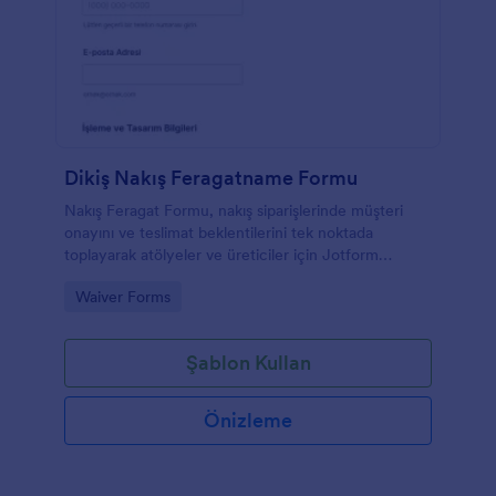
Dikiş Nakış Feragatname Formu
Nakış Feragat Formu, nakış siparişlerinde müşteri
onayını ve teslimat beklentilerini tek noktada
toplayarak atölyeler ve üreticiler için Jotform
üzerinden hızlı veri toplama ve form yanıtı takibi
Go to Category:
Waiver Forms
sağlar.
Şablon Kullan
Önizleme