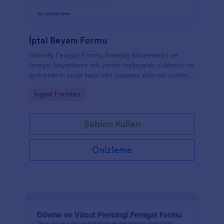
İptal Beyanı Formu
Hakediş Feragat Formu, hakediş dönemlerini ve
feragat beyanlarını tek yerde toplayarak yüklenici ve
işverenlerin proje bazlı veri toplama sürecini Jotform
ile daha düzenli yürütmesine yardımcı olur.
Go to Category:
İnşaat Formları
Şablon Kullan
Önizleme