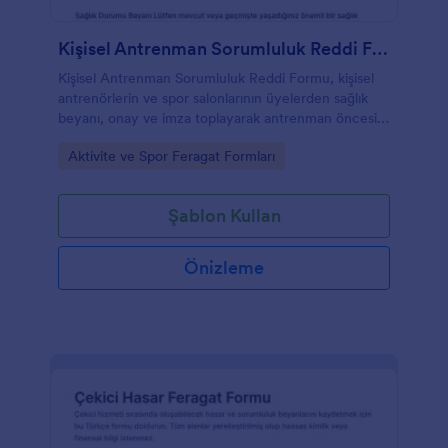
Kişisel Antrenman Sorumluluk Reddi Formu
Kişisel Antrenman Sorumluluk Reddi Formu, kişisel
antrenörlerin ve spor salonlarının üyelerden sağlık
beyanı, onay ve imza toplayarak antrenman öncesi
sorumluluk reddi sürecini dijitalleştirmesine yardımcı
Go to Category:
Aktivite ve Spor Feragat Formları
olur.
Şablon Kullan
Önizleme