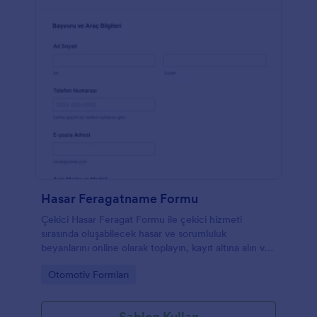
Hasar Feragatname Formu
Çekici Hasar Feragat Formu ile çekici hizmeti
sırasında oluşabilecek hasar ve sorumluluk
beyanlarını online olarak toplayın, kayıt altına alın ve
Jotform üzerinden işletme ekipleriyle kolayca
Go to Category:
Otomotiv Formları
yönetin.
Şablon Kullan