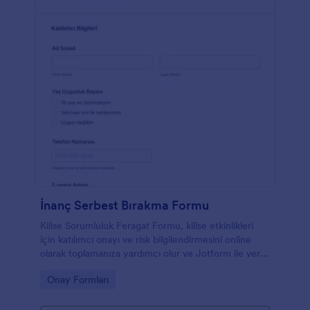
İnanç Serbest Bırakma Formu
Kilise Sorumluluk Feragat Formu, kilise etkinlikleri
için katılımcı onayı ve risk bilgilendirmesini online
olarak toplamanıza yardımcı olur ve Jotform ile veri
toplama sürecini hızlandırır.
Go to Category:
Onay Formları