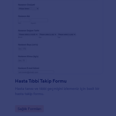
Hasta Tıbbi Takip Formu
Hasta tanısı ve tıbbi geçmişini izlemeniz için basit bir
hasta takip formu.
Go to Category:
Sağlık Formları