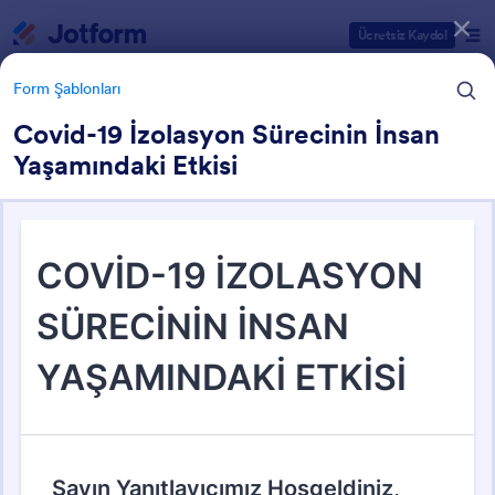
Diyalog başlangıcı
Ücretsiz Kaydol
Form Şablonları
Covid-19 İzolasyon Sürecinin İnsan
Yaşamındaki Etkisi
Form Şablonu Kategorileri
Form Şablonları
Sağlık Formları
881 Şablon