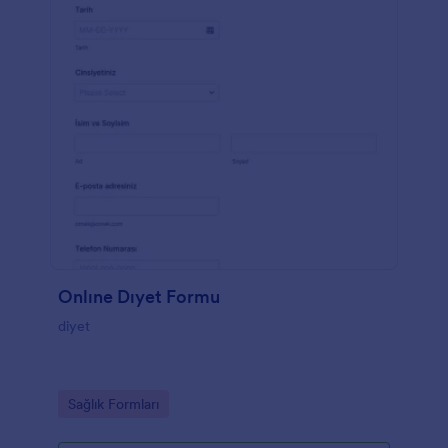
Onlıne Dıyet Formu
diyet
Go to Category:
Sağlık Formları