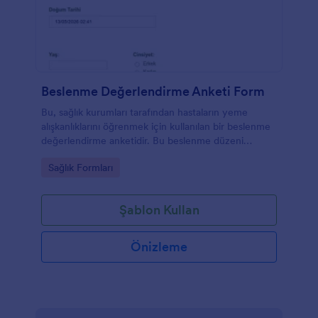
Beslenme Değerlendirme Anketi Form
Bu, sağlık kurumları tarafından hastaların yeme
alışkanlıklarını öğrenmek için kullanılan bir beslenme
değerlendirme anketidir. Bu beslenme düzeni
değerlendirme anketi kullanıcıların kan şekeri, yağ
Go to Category:
Sağlık Formları
asidi, iltihaplanma, toksisite ve günde kaç kez yemek
yedikleri veya sigara içtikleri gibi soruları içerir.
Şablon Kullan
Önizleme