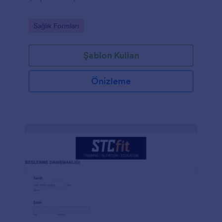
Go to Category:
Sağlık Formları
Şablon Kullan
Önizleme