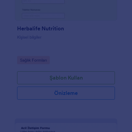
Herbalife Nutrition
Kişisel bilgiler
Go to Category:
Sağlık Formları
Şablon Kullan
Önizleme