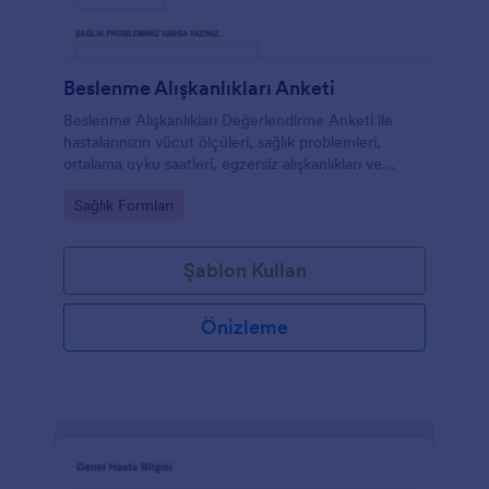
Beslenme Alışkanlıkları Anketi
Beslenme Alışkanlıkları Değerlendirme Anketi ile
hastalarınızın vücut ölçüleri, sağlık problemleri,
ortalama uyku saatleri, egzersiz alışkanlıkları ve
beslenme düzenleri ile ilgili bilgilerini toplayabilirsiniz.
Go to Category:
Sağlık Formları
Şablon Kullan
Önizleme