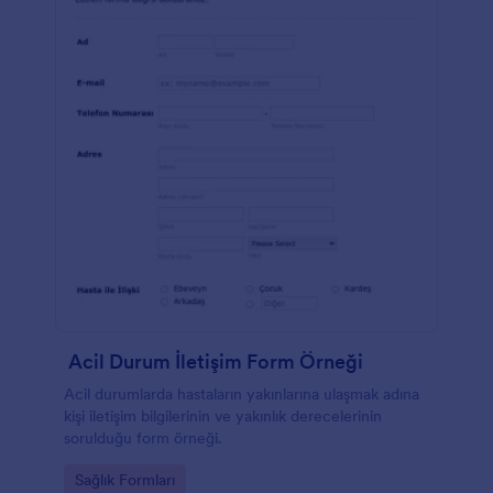
Acil Durum İletişim Form Örneği
Acil durumlarda hastaların yakınlarına ulaşmak adına
kişi iletişim bilgilerinin ve yakınlık derecelerinin
sorulduğu form örneği.
Go to Category:
Sağlık Formları