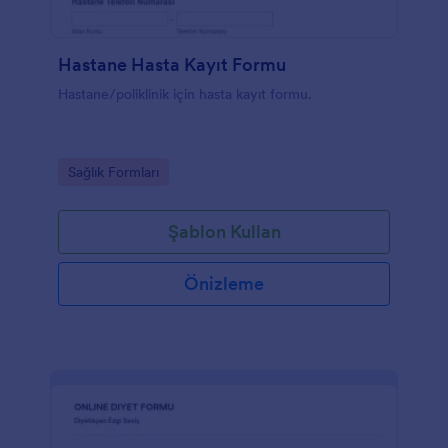
Hastane Hasta Kayıt Formu
Hastane/poliklinik için hasta kayıt formu.
Go to Category:
Sağlık Formları
Şablon Kullan
Önizleme