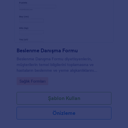
Beslenme Danışma Formu
Beslenme Danışma Formu diyetisyenlerin,
müşterilerin temel bilgilerini toplamasına ve
hastaların beslenme ve yeme alışkanlıklarını
iyileştirmesine yardımcı olur.
Go to Category:
Sağlık Formları
Şablon Kullan
Önizleme