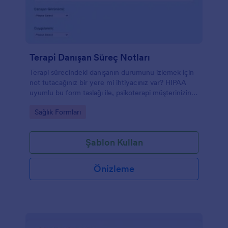
Terapi Danışan Süreç Notları
Terapi sürecindeki danışanın durumunu izlemek için
not tutacağınız bir yere mi ihtiyacınız var? HIPAA
uyumlu bu form taslağı ile, psikoterapi müşterinizin
bilgilerini tutabilirsiniz.
Go to Category:
Sağlık Formları
Şablon Kullan
Önizleme