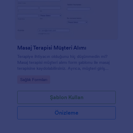
Masaj Terapisi Müşteri Alımı
Terapiye ihtiyacın olduğunu hiç düşünmedin mi?
Masaj terapisi müşteri alımı form şablonu ile masaj
terapisine kaydolabilirsiniz. Ayrıca, müşteri giriş
formu Kiropraktörler tarafından kullanılır. Masaj
Go to Category:
Sağlık Formları
terapisi alımı kişisel bilgiler, iletişim bilgileri, patoloji
geçmişi ve müşterinin semptomları hakkında farklı
sorular içerir.
Şablon Kullan
Önizleme