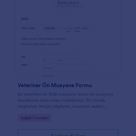
Veteriner Ön Muayene Formu
Bu veteriner ön fiziki muayene formu ile muayene
kayıtlarınızı daha kolay tutabilirsiniz. Bu formla
müşterinin iletişim bilgilerini, muayene saatini,
hayvanın bilgilerini ve fiziksel muayene bulgularını
Go to Category:
Sağlık Formları
kayıt altına alabilirsiniz
Şablon Kullan