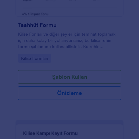
Taahhüt Formu
Kilise Fonları ve diğer şeyler için teminat toplamak
için daha kolay bir yol arıyorsanız, bu kilise rehin
formu şablonunu kullanabilirsiniz. Bu rehin
şablonuyla, teminat sahibinin bilgilerini teminat
Go to Category:
Kilise Formları
tutarıyla birlikte toplayabilirsiniz. Bu ücretsiz kilise
teminat formu şablonunu kullanın ve şimdi teminat
toplamaya başlayın!
Şablon Kullan
Önizleme