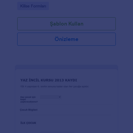
Go to Category:
Kilise Formları
Şablon Kullan
Önizleme