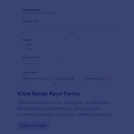
Kilise Kampı Kayıt Formu
Kilise kampı kayıt formu, kampçıları ve gönüllüleri
kilise kampına kaydetmek için dini kuruluşlar
tarafından kullanılan bir formdur. Kilise kampınız için
gereken iletişim bilgilerini ve kayıtları toplamak için
Go to Category:
Kilise Formları
online bir Kilise Kampı Kayıt Formu oluşturun, link
yoluyla paylaşın, web sitenize yerleştirin ya da