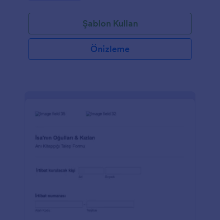
numarası, ilişki gibi acil durum bilgileri gibi kampçı
bilgilerini toplayabilirsiniz. Ayrıca, müşterileriniz
Şablon Kullan
sağlık veya davranış koşullarını, ilaç alerjilerini,
aktivite kısıtlamalarını açıklayabilir ve yaz kampı için
bu kayıt formu formatını kullanarak ödeme şeklini
Önizleme
seçebilirler.