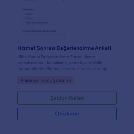
Hizmet Sonrası Değerlendirme Anketi
Kilise Kampı Değerlendirme Formu, kamp
organizasyonu, konaklama, yemek ve etkinlik
memnuniyetini ölçmek isteyen kiliseler ve kamp
koordinatörleri için katılımcı geribildirimlerini tek
Go to Category:
Araştırma Formu Şablonları
noktada toplar.
Şablon Kullan
Önizleme