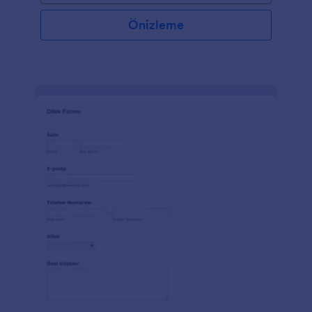
Özel alanlar veya entegrasyonlarla kiliseniz için
iletişim bilgilerini kolayca toplayın. Ücretsiz Form
Önizleme
Oluşturucu ile bu Kilise Kayıt Formunu ihtiyaçlarınıza
uyacak şekilde kolayca özelleştirebilirsiniz. Logonuzu
ekleyin, arka plan resimlerini değiştirin veya formu
tercih ettiğiniz renk şemasıyla özelleştirin. Toplanan
bilgileri diğer hesaplarınıza göndermek istiyorsanız,
Google Sheets, Dropbox ve Google Drive dahil
olmak üzere 100'den fazla güçlü uygulamayla
entegre edin! Hatta form yanıtlarınız ile deoplama
servisinizi bir tıkla senkronize edin. Verimliliğinizi
Kilise Kayıt Formu ile artırın.