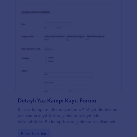
Detaylı Yaz Kampı Kayıt Formu
Bir yaz kampı mı düzenliyorsunuz? Müşterileriniz bu
yaz kampı kayıt formu şablonunu kayıt için
kullanabilirler. Bu kamp formu şablonunu kullanarak
isim, doğum tarihi, cinsiyet, adres ve isim, e-posta,
Go to Category:
Kilise Formları
numara gibi ebeveyn bilgileri ve kişinin adı, telefon