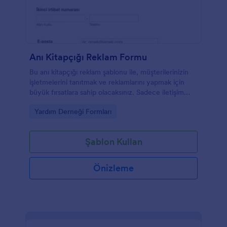
Anı Kitapçığı Reklam Formu
Bu anı kitapçığı reklam şablonu ile, müşterilerinizin
işletmelerini tanıtmak ve reklamlarını yapmak için
büyük fırsatlara sahip olacaksınız. Sadece iletişim
bilgilerini girmeleri ve anı reklamı boyutlarını
Go to Category:
Yardım Derneği Formları
seçmeleri gerekecektir. Bu form aynı zamanda anı
kitapçığını sattıktan hemen sonra ödeme almanızı
sağlayan entegre ödeme alanı ile birlikte gelir.
Şablon Kullan
Önizleme