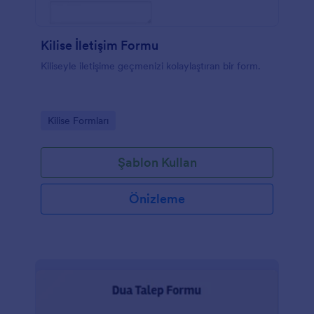
Kilise İletişim Formu
Kiliseyle iletişime geçmenizi kolaylaştıran bir form.
Go to Category:
Kilise Formları
Şablon Kullan
Önizleme