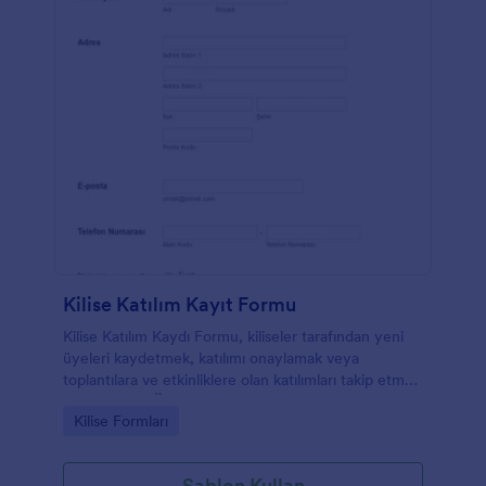
Kilise Katılım Kayıt Formu
Kilise Katılım Kaydı Formu, kiliseler tarafından yeni
üyeleri kaydetmek, katılımı onaylamak veya
toplantılara ve etkinliklere olan katılımları takip etmek
için kullanılır. Ücretsiz ve online olan Kilise Katılım
Go to Category:
Kilise Formları
Kaydı ile yeni üyeler kaydedebilir, katılımı
onaylayabilir ve mevcut üyelerin iletişim bilgilerini
güncellemeleri gibi bir seçenek sunabilirsiniz. Bu
Şablon Kullan