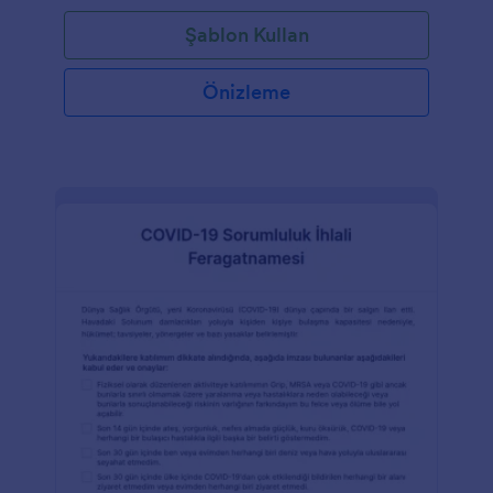
kampçıların Jotform Mobil Formlar uygulamasıyla
Şablon Kullan
hareket halindeyken de doldurulabilmesini
sağlayın!Online Kilise Kampı Kayıt Formunuzu
paylaşmadan önce form alanlarını
Önizleme
özelleştirdiğinizden ve kampına uyacak şekilde logo
veya arka plan fotoğrafı eklediğinizden emin olun.
Dilediğiniz yerden yanıtları toplamak için bu formu
Dropbox veya Google Drive ile de senkronize
edebilirsiniz! Kampçılarınızdan daha fazla bilgi
toplamak için hemen bugün ücretsiz Kilise Kampı
Kayıt Formumuza göz atın!