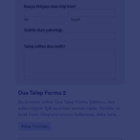
Dua Talep Formu 2
Bu ücretsiz online Dua Talep Formu Şablonu, dua
edilen kişiyle ilgili ayrıntıları anında toplar. Sürükle ve
bırak Form Oluşturucumuzu kullanarak, daha fazla
form alanı ekleyerek, tasarımı değiştirerek ve hatta
Go to Category:
Kilise Formları
kilise logonuzu yükleyerek bu Dua Talep Formunu
özelleştirebilirsiniz. Bir bağış düğmesi ekleyebilir, dua
talep formunuzu güvendiğiniz bir ödeme