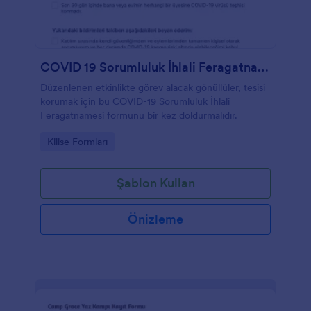
COVID 19 Sorumluluk İhlali Feragatnamesi
Düzenlenen etkinlikte görev alacak gönüllüler, tesisi
korumak için bu COVID-19 Sorumluluk İhlali
Feragatnamesi formunu bir kez doldurmalıdır.
Go to Category:
Kilise Formları
Şablon Kullan
Önizleme