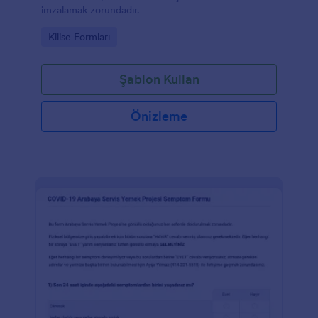
imzalamak zorundadır.
Go to Category:
Kilise Formları
Şablon Kullan
Önizleme