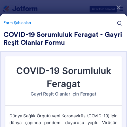
Diyalog başlangıcı
Ücretsiz Kaydol
Form Şablonları
COVID-19 Sorumluluk Feragat - Gayri
Reşit Olanlar Formu
Form Şablonu Kategorileri
Form Şablonları
Kilise Formları
47 Şablon