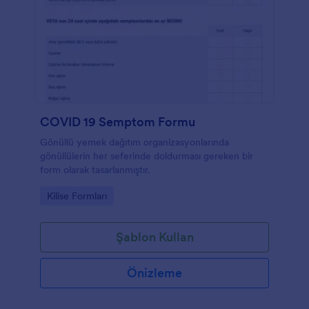
COVID 19 Semptom Formu
Gönüllü yemek dağıtım organizasyonlarında
gönüllülerin her seferinde doldurması gereken bir
form olarak tasarlanmıştır.
Go to Category:
Kilise Formları
Şablon Kullan
Önizleme