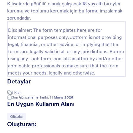
Kiliselerde gönüllü olarak çalışacak 18 yaş altı bireyler
Önizleme
kurumu ve toplumu korumak için bu formu imzalamak
zorundadır.
Disclaimer: The form templates here are for
informational purposes only. Jotform is not providing
legal, financial, or other advice, or implying that the
forms are legally valid in all or any jurisdictions. Before
using any such form, consult an attorney and/or other
applicable professionals to make sure that the form
meets your needs, legally and otherwise.
Detaylar
1
Klon
Son Güncelleme Tarihi:
11 Mayıs 2026
En Uygun Kullanım Alanı
Kategoriye git:
Kiliseler
Oluşturan: