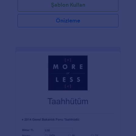
Şablon Kullan
sağlayıcısına entegre edebilirsiniz. Jotform,
aralarından seçim yapabileceğiniz Square, Stripe,
PayPal ve Authorize.Net dahil olmak üzere 30'dan
Önizleme
fazla ödeme ağ geçidi sunar. Özel formunuzu
kilisenizin web sitesinde yayınladıktan sonra, kiliseye
gidenler, kendileri veya başkaları için özel dua
isteklerini kolayca gönderebilirler.