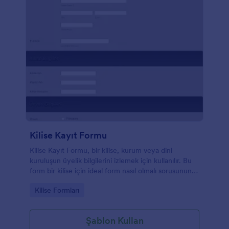
Kilise Kayıt Formu
Kilise Kayıt Formu, bir kilise, kurum veya dini
kuruluşun üyelik bilgilerini izlemek için kullanılır. Bu
form bir kilise için ideal form nasıl olmalı sorusunun
yanıtı olabilir. Bilgilerinizi forma doldurarak kayıt olun.
Go to Category:
Kilise Formları
Papaz veya piskopos gibi belirli bir pozisyona
başvurmak için ilgili seçeceği işaretlemeniz yeterli
olacaktır. Ücretsiz ve online Kilise Kayıt Formu
Şablon Kullan
şablonuyla kiliseniz için üyelik bilgilerini takip edin!