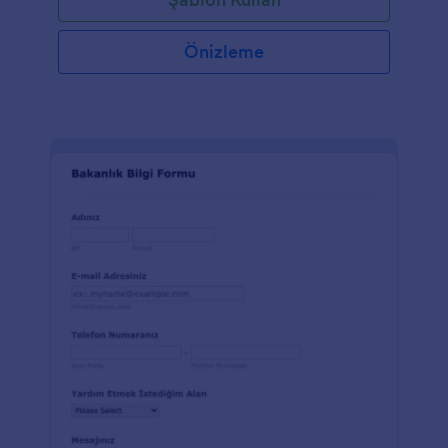
şablonu, katıldığınız kiliseye uyacak şekilde
özelleştirebilir, ardından formu web sitenize
yerleştirerek, bir bağlantıyla paylaşabilir veya imzalı
Önizleme
kayıt formlarını basılı olarak isteyebilirsiniz. Bu Kilise
Katılım Kayıt Formunu yeni bir arka plan seçerek
veya logonuzu ekleyerek özelleştirin. Hatta Form
Oluşturucumuzu kullanarak yeni üyelerinizden daha
fazla bilgi almak için formunuza yeni alanlar ekleyin.
100'den fazla ücretsiz entegrasyonumuzla, Box,
Google Drive, Salesforce ve daha fazlası gibi diğer
hesaplarınızla yanıtları senkronize edin!