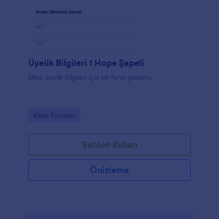
Üyelik Bilgileri 1 Hope Şapeli
kilise üyelik bilgileri için bir form şablonu.
Go to Category:
Kilise Formları
Şablon Kullan
Önizleme